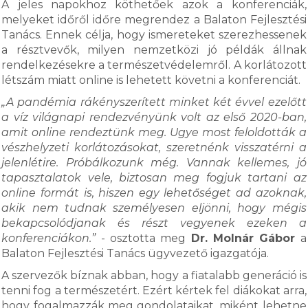
A jeles napokhoz köthetőek azok a konferenciák,
melyeket időről időre megrendez a Balaton Fejlesztési
Tanács. Ennek célja, hogy ismereteket szerezhessenek
a résztvevők, milyen nemzetközi jó példák állnak
rendelkezésekre a természetvédelemről. A korlátozott
létszám miatt online is lehetett követni a konferenciát.
„A pandémia rákényszerített minket két évvel ezelőtt
a víz világnapi rendezvényünk volt az első 2020-ban,
amit online rendeztünk meg. Ugye most feloldották a
vészhelyzeti korlátozásokat, szeretnénk visszatérni a
jelenlétire. Próbálkozunk még. Vannak kellemes, jó
tapasztalatok vele, biztosan meg fogjuk tartani az
online formát is, hiszen egy lehetőséget ad azoknak,
akik nem tudnak személyesen eljönni, hogy mégis
bekapcsolódjanak és részt vegyenek ezeken a
konferenciákon.”
- osztotta meg
Dr. Molnár Gábor
a
Balaton Fejlesztési Tanács ügyvezető igazgatója.
A szervezők bíznak abban, hogy a fiatalabb generáció is
tenni fog a természetért. Ezért kértek fel diákokat arra,
hogy fogalmazzák meg gondolataikat, miként lehetne