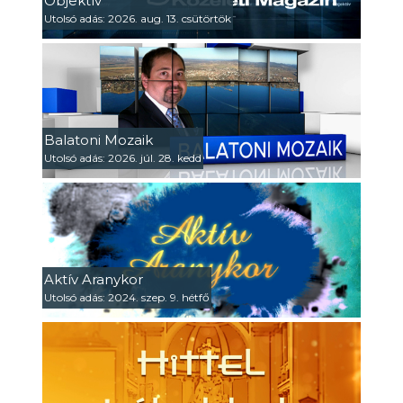
Objektív
Utolsó adás: 2026. aug. 13. csütörtök
Balatoni Mozaik
Utolsó adás: 2026. júl. 28. kedd
Aktív Aranykor
Utolsó adás: 2024. szep. 9. hétfő