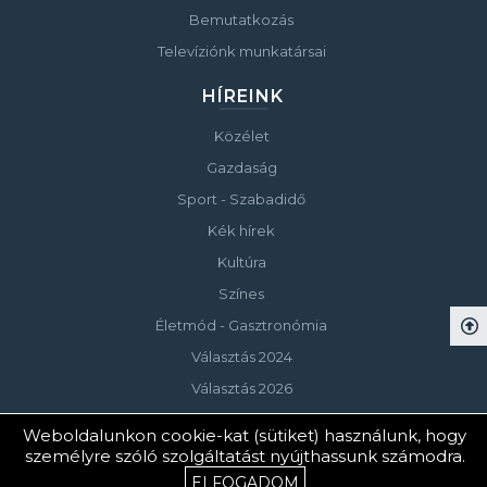
Bemutatkozás
Televíziónk munkatársai
HÍREINK
Közélet
Gazdaság
Sport - Szabadidő
Kék hírek
Kultúra
Színes
Életmód - Gasztronómia
Választás 2024
Választás 2026
Weboldalunkon cookie-kat (sütiket) használunk, hogy
személyre szóló szolgáltatást nyújthassunk számodra.
© Copyright 2023 Keszthelyi Televízió
ELFOGADOM