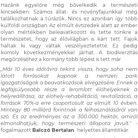
Hazánk egyelőre még bővelkedik a természeti
kincsekben. Számos állat- és növényfajunkkal még
találkozhatnak a túrázók. Nincs ez azonban így több
külföldi országban. Az elmúlt évtizedek alatt az ember
olyan mértékben beleavatkozott és tette tönkre a
természetet, hogy az élővilágban is kárt tett. Fajok
haltak ki vagy váltak veszélyeztetetté. Ez pedig
komoly következményekkel járhat. A biodiverzitás
megőrzéséhez a kormány több lépést is tett már
„Már 10 éves időtávra tekint vissza, hogy soha nem
látott forrásokat kapnak a nemzeti park
igazgatóságok a beavatkozások elvégzésére. Ennek a
legfajsúlyosabb része a leromlott élőhelyeknek a
helyreállítása, az élőhely-rehabilitáció, revitalizáció, a
források 70%-a erre csoportosult az elmúlt 10 évben.
Mintegy 80 milliárd forintnak a felhasználásáról van
szó. És az eredményes az a 300.000 hektár, amiről
elmondhatjuk, hogy természeti állapota javult."
-
fogalmazott
Balczó Bertalan
helyettes államtitkár.