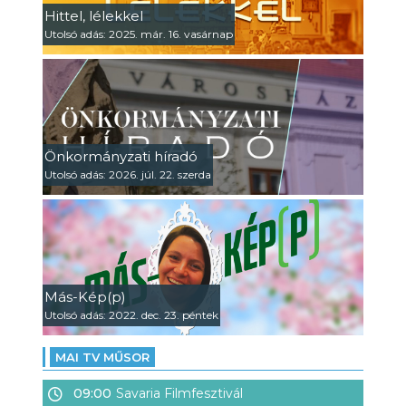
Hittel, lélekkel
Utolsó adás: 2025. már. 16. vasárnap
Önkormányzati híradó
Utolsó adás: 2026. júl. 22. szerda
Más-Kép(p)
Utolsó adás: 2022. dec. 23. péntek
MAI TV MŰSOR
09:00
Savaria Filmfesztivál