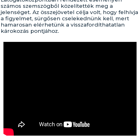
számos szemszögből közelítették meg a
jelenséget. Az összejövetel célja volt, hogy felhívja
a figyelmet, sürgősen cselekednünk kell, mert
hamarosan elérhetünk a visszafordíthatatlan
károkozás pontjához.