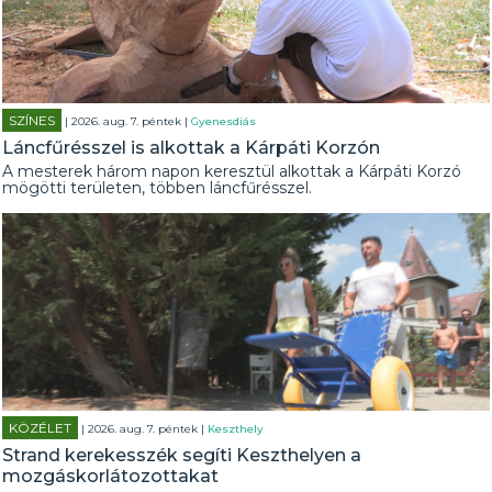
SZÍNES
| 2026. aug. 7. péntek |
Gyenesdiás
Láncfűrésszel is alkottak a Kárpáti Korzón
A mesterek három napon keresztül alkottak a Kárpáti Korzó
mögötti területen, többen láncfűrésszel.
KÖZÉLET
| 2026. aug. 7. péntek |
Keszthely
Strand kerekesszék segíti Keszthelyen a
mozgáskorlátozottakat