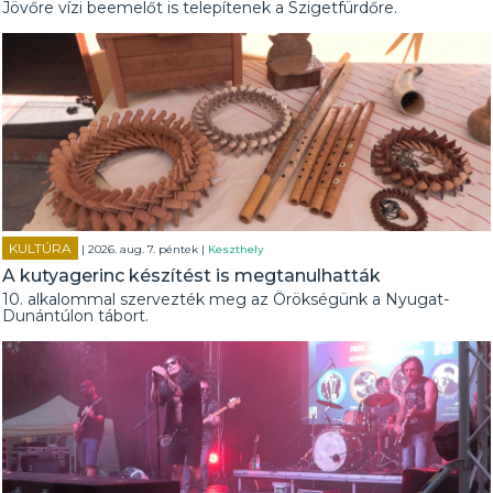
Jövőre vízi beemelőt is telepítenek a Szigetfürdőre.
KULTÚRA
| 2026. aug. 7. péntek |
Keszthely
A kutyagerinc készítést is megtanulhatták
10. alkalommal szervezték meg az Örökségünk a Nyugat-
Dunántúlon tábort.