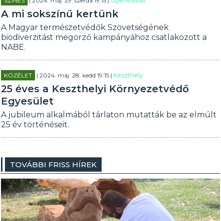
SZÍNES
| 2024. máj. 29. szerda 19:15 |
Gyenesdiás
A mi sokszínű kertünk
A Magyar természetvédők Szövetségének
biodiverzitást megörző kampányához csatlakozott a
NABE.
KÖZÉLET
| 2024. máj. 28. kedd 19:15 |
Keszthely
25 éves a Keszthelyi Környezetvédő
Egyesület
A jubileum alkalmából tárlaton mutatták be az elmúlt
25 év történéseit.
TOVÁBBI FRISS HÍREK