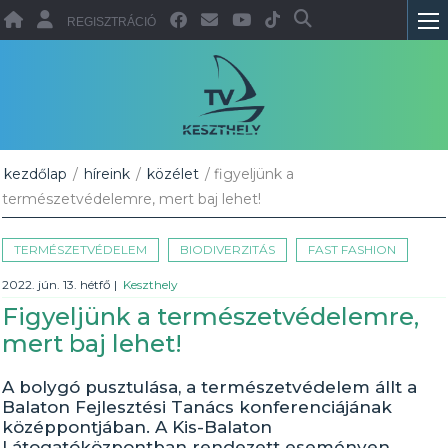
REGISZTRÁCIÓ
kezdőlap
/
híreink
/
közélet
/ figyeljünk a
természetvédelemre, mert baj lehet!
TERMÉSZETVÉDELEM
BIODIVERZITÁS
FAST FASHION
2022. jún. 13. hétfő
|
Keszthely
Figyeljünk a természetvédelemre,
mert baj lehet!
A bolygó pusztulása, a természetvédelem állt a
Balaton Fejlesztési Tanács konferenciájának
középpontjában. A Kis-Balaton
Látogatóközpontban rendezett eseményen