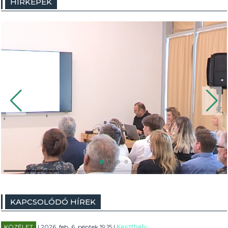
HÍRKÉPEK
KAPCSOLÓDÓ HÍREK
KÖZÉLET
| 2026. feb. 6. péntek 19:15 |
Keszthely