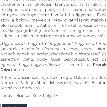
csökkenteni az ökológiai lábnyomot. A tanulók a
textilipar, azon belül pedig a fast fashion-hálózatok
környezetszennyezésére hívták fel a figyelmet. Ezek
azok a boltok, melyek a nagy divatházakat másolva
elérhetőbb áron juttatják el ruháikat a vásárlókhoz.
Tevékenységükkel jelentősen nő a megtermelt és a
kidobott ruhák mennyisége és a környezetszennyezés.
„Úgy éreztük, hogy attól függetlenül, hogy ez a téma
igazából mindenki életének a része, nem sokan
tudnak ennek az egész jelenségnek a létezéséről. És
szerettük volna, hogy kicsit bemutassuk ezt az
egészet, hogy hogy működik.”
- mondta el
Prorok
Dóra
tanuló.
A konferencián szót ejtettek még a Balaton-felvidéki
Nemzeti Park jövőbeni kihívásairól és a Kis-Balaton
természeti értékeiről is.
Lendvai Bianka - Keszthelyi TV