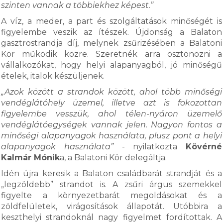
szinten vannak a többiekhez képest.”
A víz, a meder, a part és szolgáltatások minőségét is
figyelembe veszik az ítészek. Újdonság a Balaton
gasztrostrandja díj, melynek zsűrizésében a Balatoni
Kör működik közre. Szeretnék arra ösztönözni a
vállalkozókat, hogy helyi alapanyagból, jó minőségű
ételek, italok készüljenek.
„Azok között a strandok között, ahol több minőségi
vendéglátóhely üzemel, illetve azt is fokozottan
figyelembe vesszük, ahol télen-nyáron üzemelő
vendéglátóegységek vannak jelen. Nagyon fontos a
minőségi alapanyagok használata, plusz pont a helyi
alapanyagok használata”
- nyilatkozta
Kövérné
Kalmár Mónik
a, a Balatoni Kör delegáltja.
Idén újra keresik a Balaton családbarát strandját és a
„legzöldebb” strandot is. A zsűri árgus szemekkel
figyelte a környezetbarát megoldásokat és a
zöldfelületek, virágosítások állapotát. Utóbbira a
keszthelyi strandoknál nagy figyelmet fordítottak. A