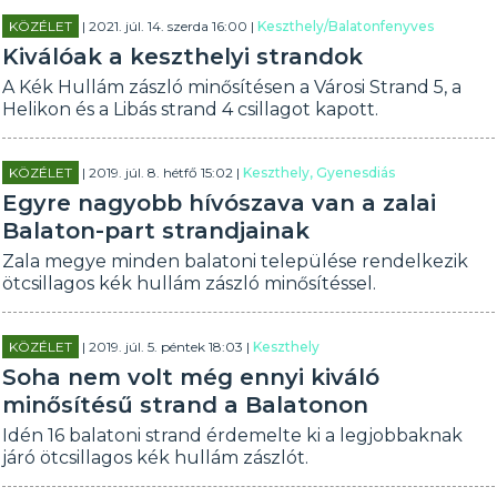
KÖZÉLET
| 2021. júl. 14. szerda 16:00 |
Keszthely/Balatonfenyves
Kiválóak a keszthelyi strandok
A Kék Hullám zászló minősítésen a Városi Strand 5, a
Helikon és a Libás strand 4 csillagot kapott.
KÖZÉLET
| 2019. júl. 8. hétfő 15:02 |
Keszthely, Gyenesdiás
Egyre nagyobb hívószava van a zalai
Balaton-part strandjainak
Zala megye minden balatoni települése rendelkezik
ötcsillagos kék hullám zászló minősítéssel.
KÖZÉLET
| 2019. júl. 5. péntek 18:03 |
Keszthely
Soha nem volt még ennyi kiváló
minősítésű strand a Balatonon
Idén 16 balatoni strand érdemelte ki a legjobbaknak
járó ötcsillagos kék hullám zászlót.