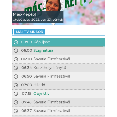
Más-Kép(p)
Utolsó adás: 2022. dec. 23. péntek
MAI TV MŰSOR
00:00
Képújság
06:00
Szignatúra
06:30
Savaria Filmfesztivál
06:34
Keszthelyi Iránytű
06:50
Savaria Filmfesztivál
07:00
Híradó
07:15
Objektív
07:45
Savaria Filmfesztivál
08:37
Savaria Filmfesztivál