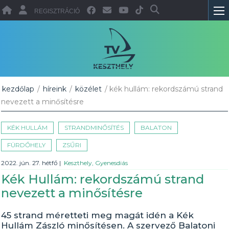
REGISZTRÁCIÓ
kezdőlap
/
híreink
/
közélet
/ kék hullám: rekordszámú strand
nevezett a minősítésre
KÉK HULLÁM
STRANDMINŐSÍTÉS
BALATON
FÜRDŐHELY
ZSŰRI
2022. jún. 27. hétfő
|
Keszthely, Gyenesdiás
Kék Hullám: rekordszámú strand
nevezett a minősítésre
45 strand méretteti meg magát idén a Kék
Hullám Zászló minősítésen. A szervező Balatoni