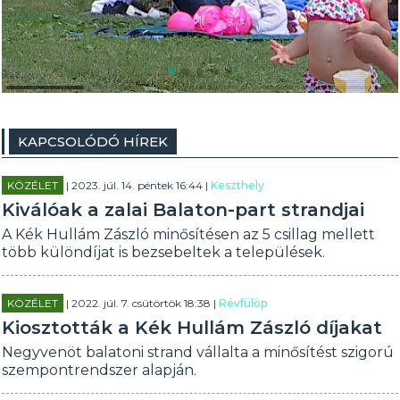
KAPCSOLÓDÓ HÍREK
KÖZÉLET
| 2023. júl. 14. péntek 16:44 |
Keszthely
Kiválóak a zalai Balaton-part strandjai
A Kék Hullám Zászló minősítésen az 5 csillag mellett
több különdíjat is bezsebeltek a települések.
KÖZÉLET
| 2022. júl. 7. csütörtök 18:38 |
Révfülöp
Kiosztották a Kék Hullám Zászló díjakat
Negyvenöt balatoni strand vállalta a minősítést szigorú
szempontrendszer alapján.