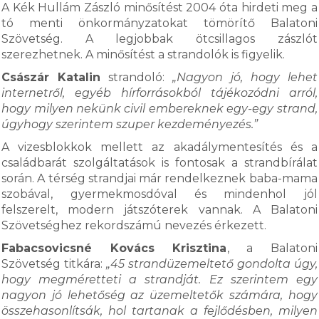
A Kék Hullám Zászló minősítést 2004 óta hirdeti meg a
tó menti önkormányzatokat tömörítő Balatoni
Szövetség. A legjobbak ötcsillagos zászlót
szerezhetnek. A minősítést a strandolók is figyelik.
Császár Katalin
strandoló:
„Nagyon jó, hogy lehet
internetről, egyéb hírforrásokból tájékozódni arról,
hogy milyen nekünk civil embereknek egy-egy strand,
úgyhogy szerintem szuper kezdeményezés.”
A vizesblokkok mellett az akadálymentesítés és a
családbarát szolgáltatások is fontosak a strandbírálat
során. A térség strandjai már rendelkeznek baba-mama
szobával, gyermekmosdóval és mindenhol jól
felszerelt, modern játszóterek vannak. A Balatoni
Szövetséghez rekordszámú nevezés érkezett.
Fabacsovicsné Kovács Krisztina
, a Balatoni
Szövetség titkára:
„45 strandüzemeltető gondolta úgy,
hogy megméretteti a strandját. Ez szerintem egy
nagyon jó lehetőség az üzemeltetők számára, hogy
összehasonlítsák, hol tartanak a fejlődésben, milyen