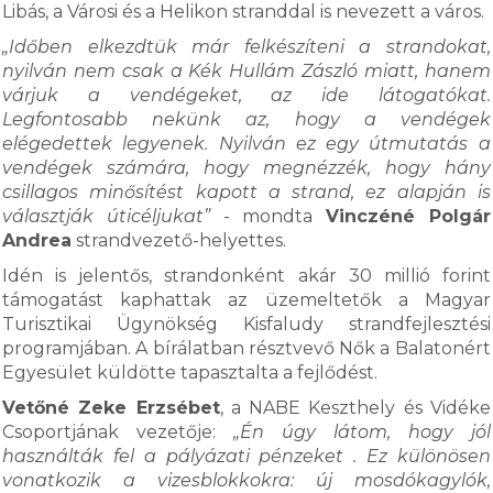
Libás, a Városi és a Helikon stranddal is nevezett a város.
„Időben elkezdtük már felkészíteni a strandokat,
nyilván nem csak a Kék Hullám Zászló miatt, hanem
várjuk a vendégeket, az ide látogatókat.
Legfontosabb nekünk az, hogy a vendégek
elégedettek legyenek. Nyilván ez egy útmutatás a
vendégek számára, hogy megnézzék, hogy hány
csillagos minősítést kapott a strand, ez alapján is
választják úticéljukat”
- mondta
Vinczéné Polgár
Andrea
strandvezető-helyettes.
Idén is jelentős, strandonként akár 30 millió forint
támogatást kaphattak az üzemeltetők a Magyar
Turisztikai Ügynökség Kisfaludy strandfejlesztési
programjában. A bírálatban résztvevő Nők a Balatonért
Egyesület küldötte tapasztalta a fejlődést.
Vetőné Zeke Erzsébet
, a NABE Keszthely és Vidéke
Csoportjának vezetője:
„Én úgy látom, hogy jól
használták fel a pályázati pénzeket . Ez különösen
vonatkozik a vizesblokkokra: új mosdókagylók,