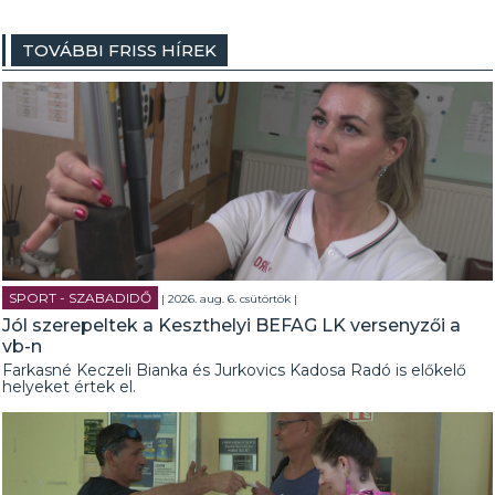
TOVÁBBI FRISS HÍREK
SPORT - SZABADIDŐ
| 2026. aug. 6. csütörtök |
Jól szerepeltek a Keszthelyi BEFAG LK versenyzői a
vb-n
Farkasné Keczeli Bianka és Jurkovics Kadosa Radó is előkelő
helyeket értek el.