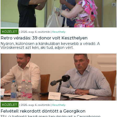
KÖZÉLET
| 2026. aug. 6. csütörtök |
Keszthely
Retro véradás: 39 donor volt Keszthelyen
Nyáron, különösen a kánikulában kevesebb a véradó. A
Vöröskereszt azt kéri, aki tud, adjon vért.
KÖZÉLET
| 2026. aug. 6. csütörtök |
Keszthely
Felvételi: rekordott döntött a Georgikon
334 új hallgató kezdi meg tanulmányait a Georgikonon.