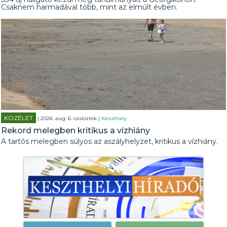
Csaknem harmadával több, mint az elmúlt évben.
KÖZÉLET
| 2026. aug. 6. csütörtök |
Keszthely
Rekord melegben kritikus a vízhiány
A tartós melegben súlyos az aszályhelyzet, kritikus a vízhiány.