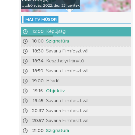
Utolsó adás: 2022. dec. 23. péntek
MAI TV MŰSOR
12:00
Képújság
18:00
Szignatúra
18:30
Savaria Filmfesztivál
18:34
Keszthelyi Iránytű
18:50
Savaria Filmfesztivál
19:00
Híradó
19:15
Objektív
19:45
Savaria Filmfesztivál
20:37
Savaria Filmfesztivál
20:57
Savaria Filmfesztivál
21:00
Szignatúra