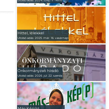
Utolsó adás: 2024. szep. 9. hétfő
Hittel, lélekkel
Utolsó adás: 2025. már. 16. vasárnap
Önkormányzati híradó
Utolsó adás: 2026. júl. 22. szerda
Más-Kép(p)