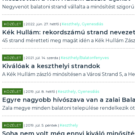
Negyvenöt balatoni strand vállalta a minősítést szigor
KÖZÉLET
| 2022. jún. 27. hétfő |
Keszthely, Gyenesdiás
Kék Hullám: rekordszámú strand nevezet
45 strand méretteti meg magát idén a Kék Hullám Zász
KÖZÉLET
| 2021. júl. 14. szerda |
Keszthely/Balatonfenyves
Kiválóak a keszthelyi strandok
A Kék Hullám zászló minősítésen a Városi Strand 5, a Heli
KÖZÉLET
| 2019. júl. 8. hétfő |
Keszthely, Gyenesdiás
Egyre nagyobb hívószava van a zalai Bal
Zala megye minden balatoni települése rendelkezik ötc
KÖZÉLET
| 2019. júl. 5. péntek |
Keszthely
Soha nem volt még ennyi kiváló minősíté