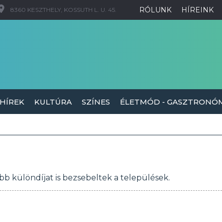
RÓLUNK
HÍREINK
8360 KESZTHELY, KOSSUTH L. U. 45.
 HÍREK
KULTÚRA
SZÍNES
ÉLETMÓD - GASZTRONÓ
bb különdíjat is bezsebeltek a települések.