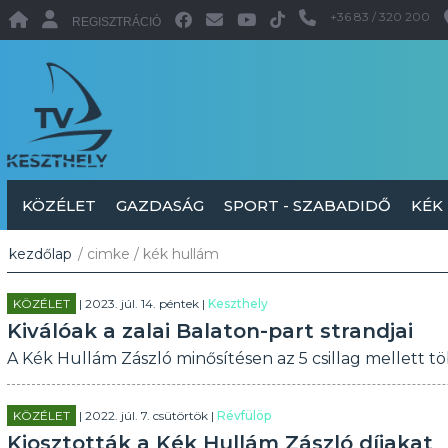
+36 83 / 320 200
REGISZTRÁCIÓ
KÖZÉLET
GAZDASÁG
SPORT - SZABADIDŐ
KÉK
kezdőlap
/ cimke / kék hullám
KÖZÉLET
| 2023. júl. 14. péntek |
Keszthely
Kiválóak a zalai Balaton-part strandjai
A Kék Hullám Zászló minősítésen az 5 csillag mellett tö
KÖZÉLET
| 2022. júl. 7. csütörtök |
Révfülöp
Kiosztották a Kék Hullám Zászló díjakat