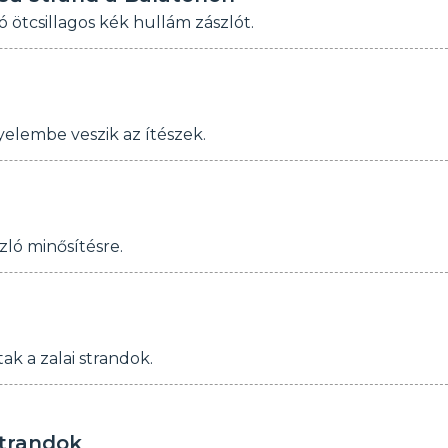
ó ötcsillagos kék hullám zászlót.
gyelembe veszik az ítészek.
ló minősítésre.
ak a zalai strandok.
strandok