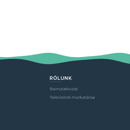
RÓLUNK
Bemutatkozás
Televíziónk munkatársai