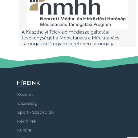
A Keszthelyi Televízió médiaszolgáltatási
tevékenységét a Médiatanács a Médiatanács
Támogatási Program keretében támogatja.
HÍREINK
Közélet
Gazdaság
Sport - Szabadidő
Kék hírek
Kultúra