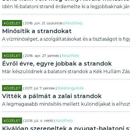
Idén 16 balatoni strand érdemelte ki a legjobbaknak jár
KÖZÉLET
| 2018. jún. 21. csütörtök |
Keszthely
Minősítik a strandokat
A vízminőséget, a szolgáltatásokat és a tisztaságot is fi
KÖZÉLET
| 2018. ápr. 27. péntek |
Keszthely
Évről évre, egyre jobbak a strandok
Már készülődnek a balatoni strandok a Kék Hullám Zász
KÖZÉLET
| 2017. júl. 7. péntek |
Balatongyörök
Vitték a pálmát a zalai strandok
A legmagasabb minősítés mellett különdíjakat is elhozt
KÖZÉLET
| 2016. júl. 4. hétfő |
Keszthely
Kiválóan szerepeltek a nyugat-balatoni 