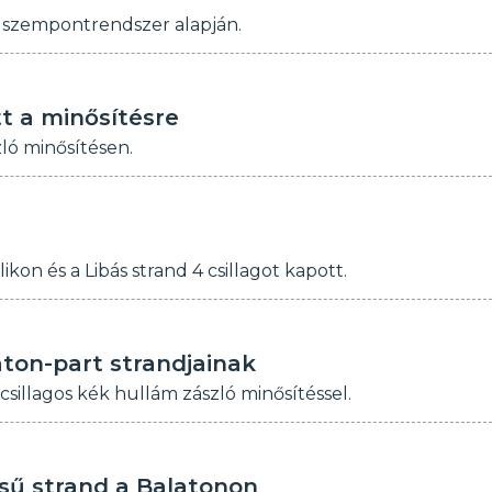
ú szempontrendszer alapján.
t a minősítésre
ló minősítésen.
kon és a Libás strand 4 csillagot kapott.
aton-part strandjainak
sillagos kék hullám zászló minősítéssel.
sű strand a Balatonon