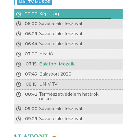
MAI TV MŰSOR
00:00
Képújság
06:00
Savaria Filmfesztivál
06:29
Savaria Filmfesztivál
06:44
Savaria Filmfesztivál
07:00
Híradó
07:15
Balatoni Mozaik
07:45
Balasport 2026
08:15
UNIV TV
08:42
Természetvédelem határok
nélkül
09:00
Savaria Filmfesztivál
09:29
Savaria Filmfesztivál