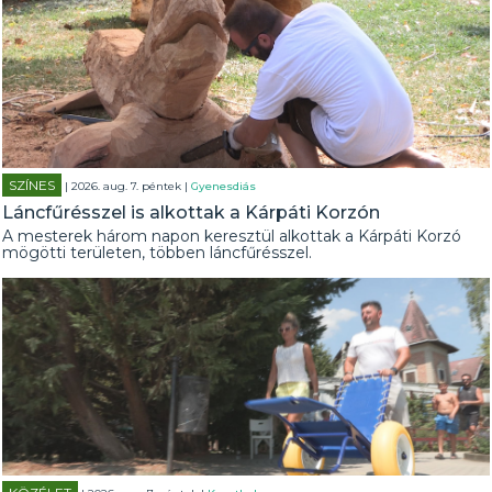
SZÍNES
| 2026. aug. 7. péntek |
Gyenesdiás
Láncfűrésszel is alkottak a Kárpáti Korzón
A mesterek három napon keresztül alkottak a Kárpáti Korzó
mögötti területen, többen láncfűrésszel.