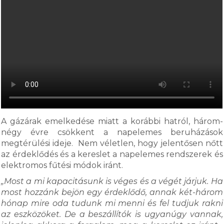
A gázárak emelkedése miatt a korábbi hatról, három-
négy évre csökkent a napelemes beruházások
megtérülési ideje. Nem véletlen, hogy jelentősen nőtt
az érdeklődés és a kereslet a napelemes rendszerek és
elektromos fűtési módok iránt.
„Most a mi kapacitásunk is véges és a végét járjuk. Ha
most hozzánk bejön egy érdeklődő, annak két-három
hónap mire oda tudunk mi menni és fel tudjuk rakni
az eszközöket. De a beszállítók is ugyanúgy vannak,