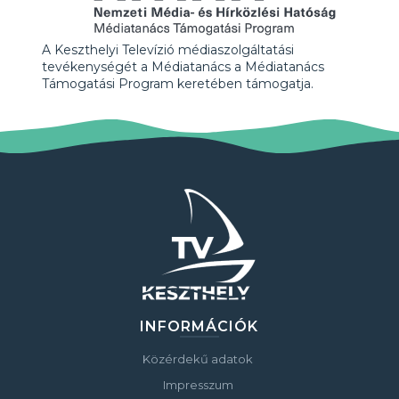
A Keszthelyi Televízió médiaszolgáltatási
tevékenységét a Médiatanács a Médiatanács
Támogatási Program keretében támogatja.
INFORMÁCIÓK
Közérdekű adatok
Impresszum