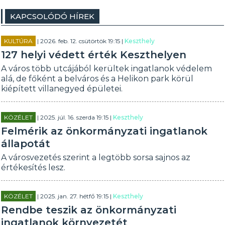
KAPCSOLÓDÓ HÍREK
KULTÚRA
| 2026. feb. 12. csütörtök 19:15 |
Keszthely
127 helyi védett érték Keszthelyen
A város több utcájából kerültek ingatlanok védelem
alá, de főként a belváros és a Helikon park körül
kiépített villanegyed épületei.
KÖZÉLET
| 2025. júl. 16. szerda 19:15 |
Keszthely
Felmérik az önkormányzati ingatlanok
állapotát
A városvezetés szerint a legtöbb sorsa sajnos az
értékesítés lesz.
KÖZÉLET
| 2025. jan. 27. hétfő 19:15 |
Keszthely
Rendbe teszik az önkormányzati
ingatlanok környezetét