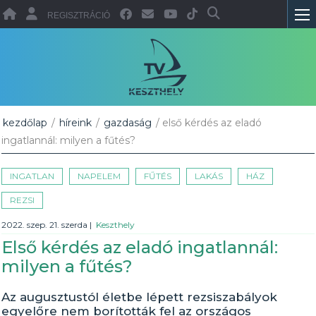
REGISZTRÁCIÓ
kezdőlap
/
híreink
/
gazdaság
/ első kérdés az eladó
ingatlannál: milyen a fűtés?
INGATLAN
NAPELEM
FŰTÉS
LAKÁS
HÁZ
REZSI
2022. szep. 21. szerda
|
Keszthely
Első kérdés az eladó ingatlannál:
milyen a fűtés?
Az augusztustól életbe lépett rezsiszabályok
egyelőre nem borították fel az országos