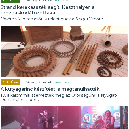
KÖZÉLET
| 2026. aug. 7. péntek |
Keszthely
Strand kerekesszék segíti Keszthelyen a
mozgáskorlátozottakat
Jövőre vízi beemelőt is telepítenek a Szigetfürdőre.
KULTÚRA
| 2026. aug. 7. péntek |
Keszthely
A kutyagerinc készítést is megtanulhatták
10. alkalommal szervezték meg az Örökségünk a Nyugat-
Dunántúlon tábort.