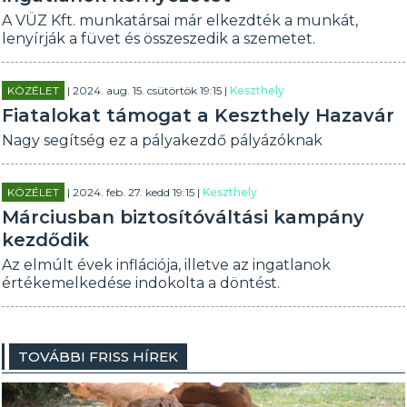
A VÜZ Kft. munkatársai már elkezdték a munkát,
lenyírják a füvet és összeszedik a szemetet.
KÖZÉLET
| 2024. aug. 15. csütörtök 19:15 |
Keszthely
Fiatalokat támogat a Keszthely Hazavár
Nagy segítség ez a pályakezdő pályázóknak
KÖZÉLET
| 2024. feb. 27. kedd 19:15 |
Keszthely
Márciusban biztosítóváltási kampány
kezdődik
Az elmúlt évek inflációja, illetve az ingatlanok
értékemelkedése indokolta a döntést.
TOVÁBBI FRISS HÍREK