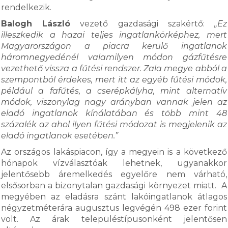
rendelkezik.
Balogh László
vezető gazdasági szakértő:
„Ez
illeszkedik a hazai teljes ingatlankörképhez, mert
Magyarországon a piacra kerülő ingatlanok
háromnegyedénél valamilyen módon gázfűtésre
vezethető vissza a fűtési rendszer. Zala megye abból a
szempontból érdekes, mert itt az egyéb fűtési módok,
például a fafűtés, a cserépkályha, mint alternatív
módok, viszonylag nagy arányban vannak jelen az
eladó ingatlanok kínálatában és több mint 48
százalék az ahol ilyen fűtési módozat is megjelenik az
eladó ingatlanok esetében.”
Az országos lakáspiacon, így a megyein is a következő
hónapok vízválasztóak lehetnek, ugyanakkor
jelentősebb áremelkedés egyelőre nem várható,
elsősorban a bizonytalan gazdasági környezet miatt. A
megyében az eladásra szánt lakóingatlanok átlagos
négyzetméterára augusztus legvégén 498 ezer forint
volt. Az árak településtípusonként jelentősen