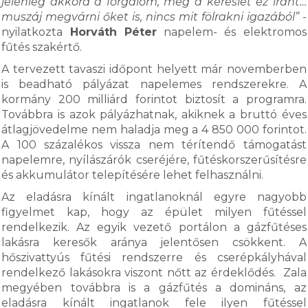
jelenleg akkora a forgalom, meg a kereslet ez iránt…
muszáj megvárni őket is, nincs mit fölrakni igazából”
-
nyilatkozta
Horváth Péter
napelem- és elektromos
fűtés szakértő.
A tervezett tavaszi időpont helyett már novemberben
is beadható pályázat napelemes rendszerekre. A
kormány 200 milliárd forintot biztosít a programra.
Továbbra is azok pályázhatnak, akiknek a bruttó éves
átlagjövedelme nem haladja meg a 4 850 000 forintot.
A 100 százalékos vissza nem térítendő támogatást
napelemre, nyílászárók cseréjére, fűtéskorszerűsítésre
és akkumulátor telepítésére lehet felhasználni.
Az eladásra kínált ingatlanoknál egyre nagyobb
figyelmet kap, hogy az épület milyen fűtéssel
rendelkezik. Az egyik vezető portálon a gázfűtéses
lakásra keresők aránya jelentősen csökkent. A
hőszivattyús fűtési rendszerre és cserépkályhával
rendelkező lakásokra viszont nőtt az érdeklődés. Zala
megyében továbbra is a gázfűtés a domináns, az
eladásra kínált ingatlanok fele ilyen fűtéssel