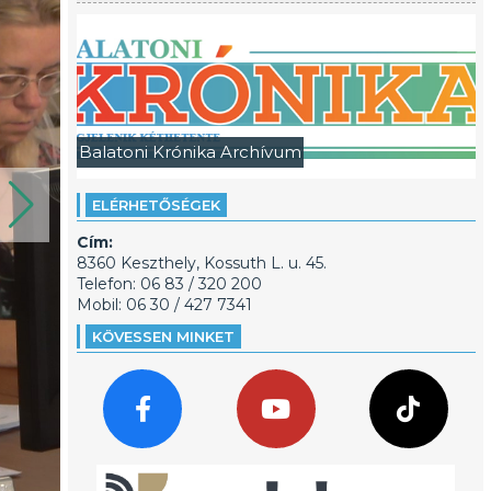
Balatoni Krónika Archívum
ELÉRHETŐSÉGEK
Cím:
8360 Keszthely, Kossuth L. u. 45.
Telefon: 06 83 / 320 200
Mobil: 06 30 / 427 7341
KÖVESSEN MINKET