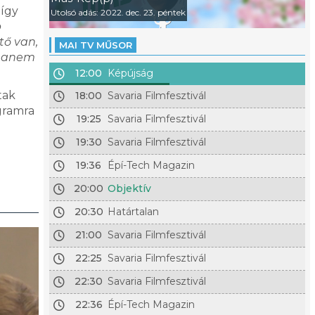
 így
Utolsó adás: 2022. dec. 23. péntek
b
tő van,
MAI TV MŰSOR
 hanem
12:00
Képújság
tak
18:00
Savaria Filmfesztivál
gramra
19:25
Savaria Filmfesztivál
19:30
Savaria Filmfesztivál
19:36
Épí-Tech Magazin
20:00
Objektív
20:30
Határtalan
21:00
Savaria Filmfesztivál
22:25
Savaria Filmfesztivál
22:30
Savaria Filmfesztivál
22:36
Épí-Tech Magazin