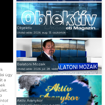
Objektív
Utolsó adás: 2026. aug. 13. csütörtök
Balatoni Mozaik
Utolsó adás: 2026. júl. 28. kedd
ek
ási ügy
át a
nek
ület.
a
Aktív Aranykor
intot