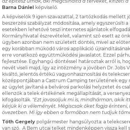
az építész úrnak, aki megcsinálta a terveket, kifizeti a 
Barna Dániel
képviselő.
A képviselők 9 igen szavazattal, 2 tartózkodás mellett
beszerzési szabályzat módosítása, amely egyszerűsíti a
esetekben lehetővé teszi internetes ajánlatok elfogadá
Kormányhivatal észrevételeit, valamint szó esett az ö
ügyben azonban nem született döntés, mivel az előterje
egy korábban működő városi applikáció újraindításána
erre vonatkozó együttműködési javaslatot. Ezzel párhu
fejlesztése. Egyhangú döntéssel határoztak arról is, h
nevét viseli majd, így az intézmény a jövőben Dr. Jobs 
kiváltó, jelentős értékű vagyonhasznosítási és telekcser
középpontjában a Castrum Camping területének egy rés
az ügylet javítaná a belvárosi parkolási helyzetet és c
ellenzők a telek értékének megállapítását, a versenyez
kifogásolták.
"Ezt javasoljuk mi is, mindhárman, akik i
kérjük ki a véleményét. Mégiscsak őket fogja érinteni,
övezetben. Mi így ebben a formában nem tudjuk tám
Tóth Gergely
polgármester hangsúlyozta: a telekcsere
van szó. A Bem utcai telket mindenképpen vissza kell 