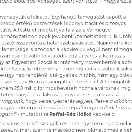
tábla előállítási költségét, ezért van rajta"
- magyarázta 
 jóváhagyták a feliratot. Egyhangú támogatást kapott a
 kisebb értékű beszerzések lebonyolítását és bizonyos
sát is. A testület megtárgyalta a Zala Vármegyei
nkormányzati honlapok jövőbeni üzemeltetéséről is. Utób
sztő visszavonta a határozati javaslatot. Napirendre ke
k lehetősége is, azonban a képviselők végül nem támoga
zamosan tovább folytatódik egy új városi alkalmazás
ogy az Egyesített Szociális Intézmény novembertől alapí
Viktor Szociális Intézmény néven működik tovább. A sok v
e-ügy napirendjéről is tárgyaltak. A több, mint egy órás v
ze és egy Bem utcai ingatlan cseréje áll. A támogatók 
saknem 250 millió forintos bevételt hozna a városnak, míg
tetés hiányát és a lakossági egyeztetés elmaradását
tt vagyunk, hogy versenyeztetés legyen, illetve a lakókn
 hogyha ott egy társasház fog épülni egy családi házas
ogatni"
- mutatott rá
Raffai-Réz Ildikó
képviselő.
 a város érdekét szolgálja és nem egyszerű ingatlanela
szerezni, mert szerinte másképp nem oldható meg a bel