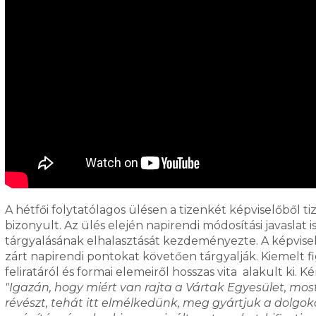
A hétfői folytatólagos ülésen a tizenkét képviselőből 
bizonyult. Az ülés elején napirendi módosítási javaslat
tárgyalásának elhalasztását kezdeményezte. A képviselő
zárt napirendi pontokat követően tárgyalják. Kiemelt 
feliratáról és formai elemeiről hosszas vita alakult ki.
"Igazán, hogy miért van rajta a Vártak Egyesület, mos
révészt, tehát itt elmélkedünk, meg gyártjuk a dolgoka