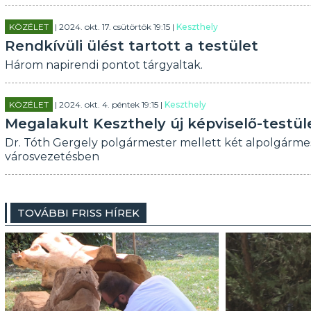
KÖZÉLET
| 2024. okt. 17. csütörtök 19:15 |
Keszthely
Rendkívüli ülést tartott a testület
Három napirendi pontot tárgyaltak.
KÖZÉLET
| 2024. okt. 4. péntek 19:15 |
Keszthely
Megalakult Keszthely új képviselő-testül
Dr. Tóth Gergely polgármester mellett két alpolgármes
városvezetésben
TOVÁBBI FRISS HÍREK