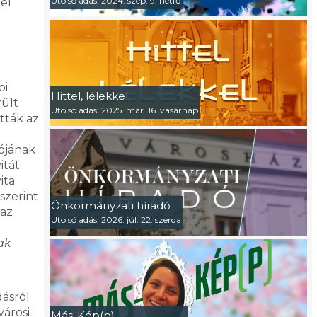
Utolsó adás: 2024. szep. 9. hétfő
el
bi
Hittel, lélekkel
rült
Utolsó adás: 2025. már. 16. vasárnap
tták az
tójának
itát
ita
szerint
Önkormányzati híradó
 az
Utolsó adás: 2026. júl. 22. szerda
ak
dásról
városi
Más-Kép(p)