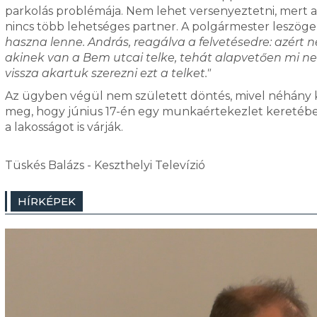
parkolás problémája. Nem lehet versenyeztetni, mert a 
nincs több lehetséges partner. A polgármester leszöge
haszna lenne. András, reagálva a felvetésedre: azért n
akinek van a Bem utcai telke, tehát alapvetően mi ne
vissza akartuk szerezni ezt a telket."
Az ügyben végül nem született döntés, mivel néhány ké
meg, hogy június 17-én egy munkaértekezlet keretében
a lakosságot is várják.
Tüskés Balázs - Keszthelyi Televízió
HÍRKÉPEK