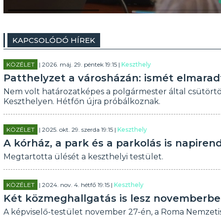
KAPCSOLÓDÓ HÍREK
KÖZÉLET
| 2026. máj. 29. péntek 19:15 |
Keszthely
Patthelyzet a városházán: ismét elmarad
Nem volt határozatképes a polgármester által csütörtök
Keszthelyen. Hétfőn újra próbálkoznak.
KÖZÉLET
| 2025. okt. 29. szerda 19:15 |
Keszthely
A kórház, a park és a parkolás is napiren
Megtartotta ülését a keszthelyi testület.
KÖZÉLET
| 2024. nov. 4. hétfő 19:15 |
Keszthely
Két közmeghallgatás is lesz novemberbe
A képviselő-testület november 27-én, a Roma Nemzeti