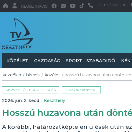
+36 83 / 320 200
REGISZTRÁCIÓ
KÖZÉLET
GAZDASÁG
SPORT - SZABADIDŐ
KÉK
kezdőlap
/
híreink
/
közélet
/ hosszú huzavona után döntésképe
KÉPVISELŐ-TESTÜLETI ÜLÉS
ÖNKORMÁNYZAT
2026. jún. 2. kedd
|
Keszthely
Hosszú huzavona után döntés
A korábbi, határozatképtelen ülések után ez