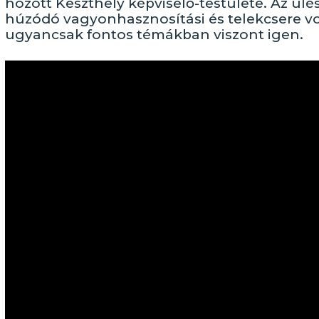
hozott Keszthely képviselő-testülete. Az ülé
húzódó vagyonhasznosítási és telekcsere vo
ugyancsak fontos témákban viszont igen.