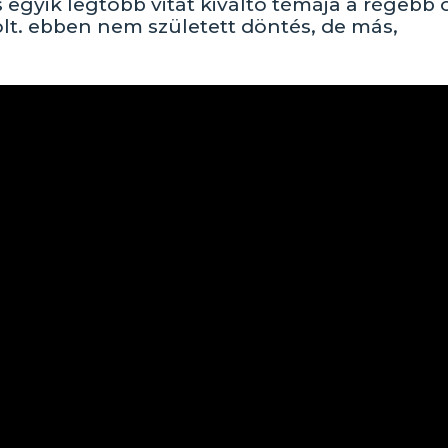
s egyik legtöbb vitát kiváltó témája a régebb 
lt. ebben nem született döntés, de más,