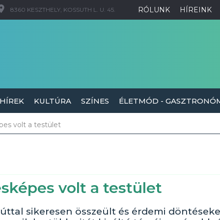
RÓLUNK
HÍREINK
8360 KESZTHELY, KOSSUTH L. U. 45.
 HÍREK
KULTÚRA
SZÍNES
ÉLETMÓD - GASZTRONÓ
s volt a testület
képes volt a testület
úttal sikeresen összeült és érdemi döntéseke