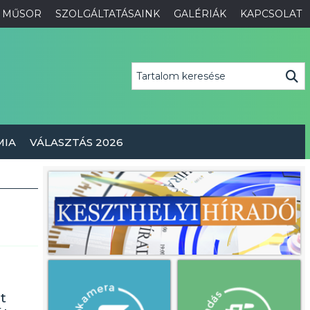
MŰSOR
SZOLGÁLTATÁSAINK
GALÉRIÁK
KAPCSOLAT
MIA
VÁLASZTÁS 2026
t