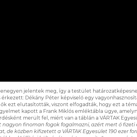
tizenegyen jelentek meg, így a testület határozatképesn
 is érkezett: Dékány Péter képviselő egy vagyonhasznosít
k ezt elutasították, viszont elfogadták, hogy ezt a tém
figyelmet kapott a Frank Miklós emléktábla ügye, amely
 Kérdésként merült fel, miért van a táblán a VÁRTAK Egyes
t nagyon finoman fogok fogalmazni, azért mert ő fizeti 
t, de közben kifizetett a VÁRTAK Egyesület 190 ezer for