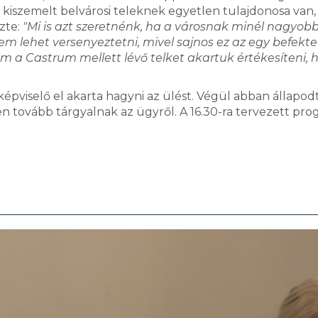
kiszemelt belvárosi teleknek egyetlen tulajdonosa van,
zte:
"Mi is azt szeretnénk, ha a városnak minél nagyob
em lehet versenyeztetni, mivel sajnos ez az egy befekte
m a Castrum mellett lévő telket akartuk értékesíteni,
pviselő el akarta hagyni az ülést. Végül abban állapod
 tovább tárgyalnak az ügyről. A 16.30-ra tervezett pro