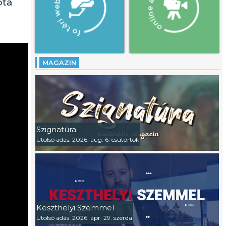
óta
MAGAZIN
Szignatúra
Utolsó adás: 2026. aug. 6. csütörtök
Keszthelyi Szemmel
Utolsó adás: 2026. ápr. 29. szerda