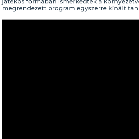
játékos formában ismerkedtek a környezetvé
megrendezett program egyszerre kínált tan