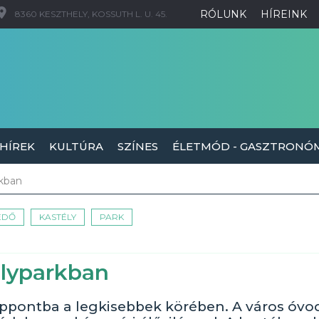
RÓLUNK
HÍREINK
8360 KESZTHELY, KOSSUTH L. U. 45.
 HÍREK
KULTÚRA
SZÍNES
ÉLETMÓD - GASZTRONÓ
rkban
EDŐ
KASTÉLY
PARK
élyparkban
éppontba a legkisebbek körében. A város óvo