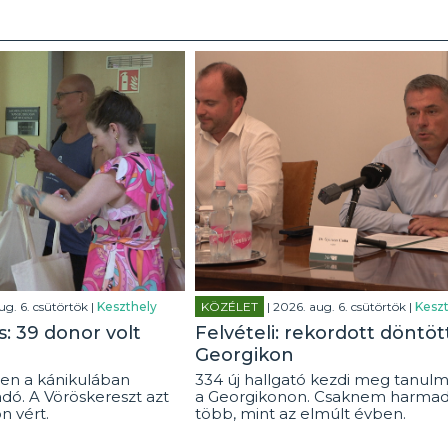
ug. 6. csütörtök |
Keszthely
KÖZÉLET
| 2026. aug. 6. csütörtök |
Keszt
: 39 donor volt
Felvételi: rekordott döntöt
Georgikon
en a kánikulában
334 új hallgató kezdi meg tanulm
dó. A Vöröskereszt azt
a Georgikonon. Csaknem harmad
on vért.
több, mint az elmúlt évben.