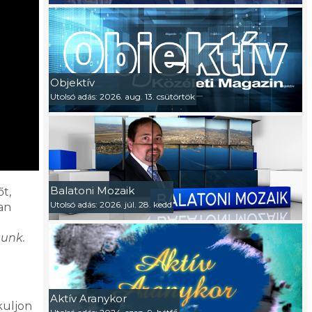
Objektív
Utolsó adás: 2026. aug. 13. csütörtök
Balatoni Mozaik
t,
Utolsó adás: 2026. júl. 28. kedd
an
tunk.
Aktív Aranykor
kuljon