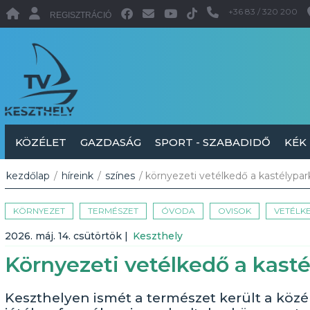
+36 83 / 320 200
REGISZTRÁCIÓ
KÖZÉLET
GAZDASÁG
SPORT - SZABADIDŐ
KÉK
kezdőlap
/
híreink
/
színes
/ környezeti vetélkedő a kastélypa
KÖRNYEZET
TERMÉSZET
ÓVODA
OVISOK
VETÉLK
2026. máj. 14. csütörtök
|
Keszthely
Környezeti vetélkedő a kast
Keszthelyen ismét a természet került a köz