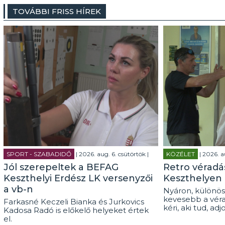
TOVÁBBI FRISS HÍREK
SPORT - SZABADIDŐ
| 2026. aug. 6. csütörtök |
KÖZÉLET
| 2026. a
Jól szerepeltek a BEFAG
Retro véradás
Keszthelyi Erdész LK versenyzői
Keszthelyen
a vb-n
Nyáron, különös
kevesebb a véra
Farkasné Keczeli Bianka és Jurkovics
kéri, aki tud, adj
Kadosa Radó is előkelő helyeket értek
el.