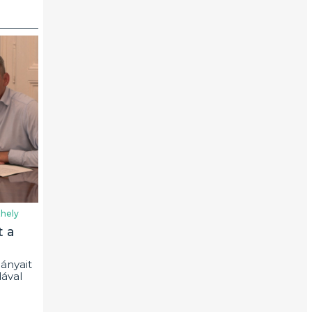
hely
t a
ányait
ával