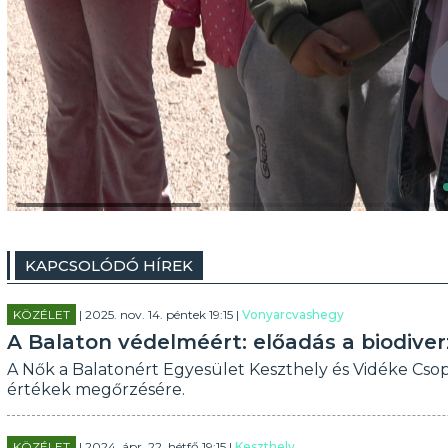
KAPCSOLÓDÓ HÍREK
KÖZÉLET
| 2025. nov. 14. péntek 19:15 |
Vonyarcvashegy
A Balaton védelméért: előadás a biodiver
A Nők a Balatonért Egyesület Keszthely és Vidéke Csopo
értékek megőrzésére.
KÖZÉLET
| 2024. ápr. 22. hétfő 19:15 |
Keszthely