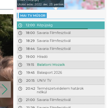
Utolsó adás: 2022. dec. 23. péntek
MAI TV MŰSOR
12:00
Képújság
18:00
Savaria Filmfesztivál
18:29
Savaria Filmfesztivál
18:44
Savaria Filmfesztivál
19:00
Híradó
19:15
Balatoni Mozaik
19:45
Balasport 2026
20:15
UNIV TV
20:42
Természetvédelem határok
nélkül
21:00
Savaria Filmfesztivál
21:29
Savaria Filmfesztivál