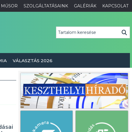
MŰSOR
SZOLGÁLTATÁSAINK
GALÉRIÁK
KAPCSOLAT
MIA
VÁLASZTÁS 2026
dásai