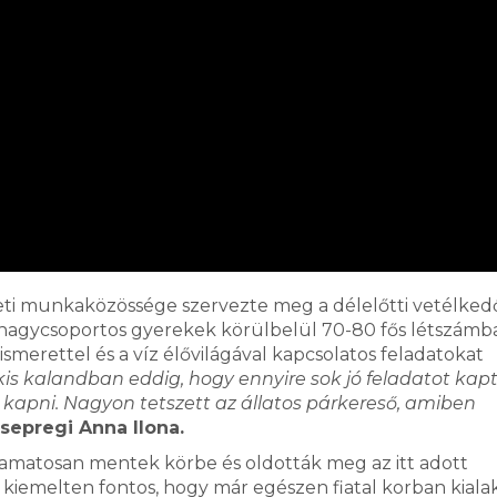
eti munkaközössége szervezte meg a délelőtti vetélkedő
 nagycsoportos gyerekek körülbelül 70-80 fős létszámb
merettel és a víz élővilágával kapcsolatos feladatokat
kis kalandban eddig, hogy ennyire sok jó feladatot kap
kapni. Nagyon tetszett az állatos párkereső, amiben
sepregi Anna Ilona.
lyamatosan mentek körbe és oldották meg az itt adott
 kiemelten fontos, hogy már egészen fiatal korban kiala