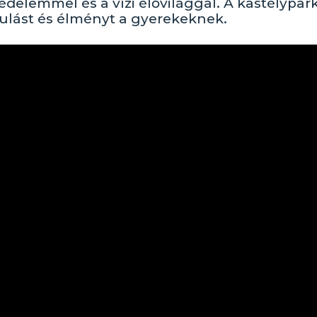
delemmel és a vízi élővilággal. A kastélypa
ulást és élményt a gyerekeknek.