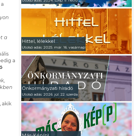
Utolsó adás: 2024. szep. 9. hétfő
 a
gyon
t a
Hittel, lélekkel
Utolsó adás: 2025. már. 16. vasárnap
ális
pedig a
ó
k,
ekben
Önkormányzati híradó
Utolsó adás: 2026. júl. 22. szerda
 akik
Más-Kép(p)