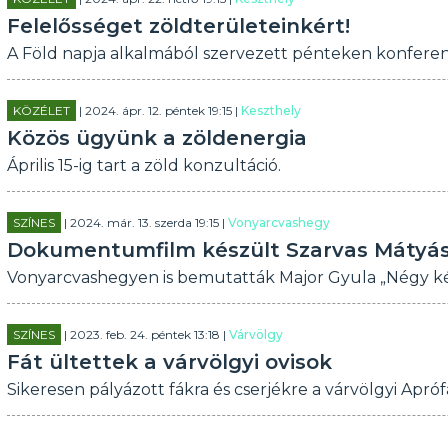
Felelősséget zöldterületeinkért!
A Föld napja alkalmából szervezett pénteken konferen
KÖZÉLET
| 2024. ápr. 12. péntek 19:15 |
Keszthely
Közös ügyünk a zöldenergia
Április 15-ig tart a zöld konzultáció.
SZÍNES
| 2024. már. 13. szerda 19:15 |
Vonyarcvashegy
Dokumentumfilm készült Szarvas Mátyás
Vonyarcvashegyen is bemutatták Major Gyula „Négy kék
SZÍNES
| 2023. feb. 24. péntek 13:18 |
Várvölgy
Fát ültettek a várvölgyi ovisok
Sikeresen pályázott fákra és cserjékre a várvölgyi Apró