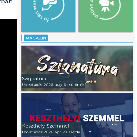
rkban
MAGAZIN
Szignatúra
Utolsó adás: 2026. aug. 6. csütörtök
Keszthelyi Szemmel
Utolsó adás: 2026. ápr. 29. szerda