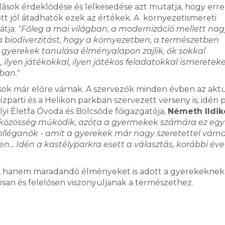
odások érdeklődése és lelkesedése azt mutatja, hogy erre
tt jól átadhatók ezek az értékek. A környezetismereti
átja:
"Főleg a mai világban, a modernizáció mellett na
 a biodiverzitást, hogy a környezetben, a természetben
gyerekek tanulása élményalapon zajlik, ők sokkal
ilyen játékokkal, ilyen játékos feladatokkal ismereteke
ban."
sok már előre várnak. A szervezők minden évben az aktu
ízparti és a Helikon parkban szervezett verseny is, idén 
yi Életfa Óvoda és Bölcsőde főigazgatója,
Németh Ildik
közösség működik, azóta a gyermekek számára ez egy
léganők - amit a gyerekek már nagy szeretettel várna
... Idén a kastélyparkra esett a választás, korábbi év
t, hanem maradandó élményeket is adott a gyerekeknek,
san és felelősen viszonyuljanak a természethez.