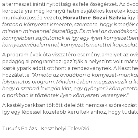
a természet iránti nyitottság és felelősségérzet. Az óv
korosztályra még könnyű hatni és játékos keretek közö
munkaközösség vezető,
Horváthné Bozai Szilvia
így l
fontos a környezet ismerete, szeretete, hogy ismerjék
minden mindennel összefügg. És mivel az óvodáskorú 
könnyebben sajátítanak el így egy ilyen környezetben, 
környezetvédelemmel, környezetismerettel kapcsolat
A program évek óta visszatérő esemény, amelyet az ovi
pedagógiai programhoz igazítják a helyszínt: volt már v
kastélypark adott otthont a rendezvénynek. A Keszthel
hozzátette:
"Amióta az óvodában a környezet-munka
folyamatos program. Minden évben megszervezik a kol
hogy a szabad levegőn kint, egy gyönyörű környezetben
a parkban is történtek ilyen környezeti versenyek."
A kastélyparkban töltött délelőtt nemcsak szórakozás
így egy lépéssel közelebb kerültek ahhoz, hogy tudato
Tüskés Balázs - Keszthelyi Televízió