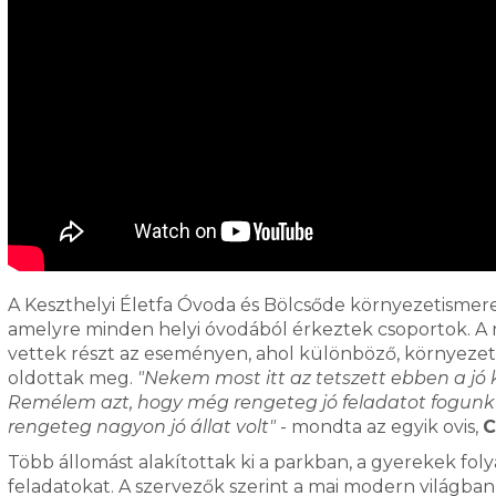
A Keszthelyi Életfa Óvoda és Bölcsőde környezetismer
amelyre minden helyi óvodából érkeztek csoportok. A
vettek részt az eseményen, ahol különböző, környezetis
oldottak meg.
"Nekem most itt az tetszett ebben a jó 
Remélem azt, hogy még rengeteg jó feladatot fogunk 
rengeteg nagyon jó állat volt"
- mondta az egyik ovis,
C
Több állomást alakítottak ki a parkban, a gyerekek fo
feladatokat. A szervezők szerint a mai modern világban