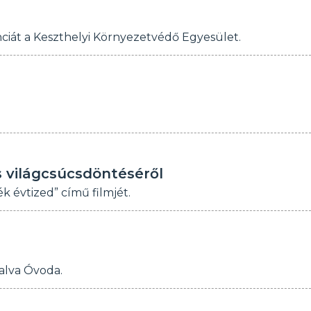
ciát a Keszthelyi Környezetvédő Egyesület.
 világcsúcsdöntéséről
 évtized” című filmjét.
falva Óvoda.