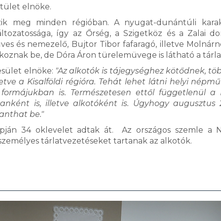
tület elnöke.
zik meg minden régióban. A nyugat-dunántúli kara
áltozatossága, így az Őrség, a Szigetköz és a Zalai d
ves és nemezelő, Bujtor Tibor fafaragó, illetve Molnárn
atkoznak be, de Dóra Áron türelemüvege is látható a tárl
sület elnöke:
"Az alkotók is tájegységhez kötődnek, töb
tve a Kisalföldi régióra. Tehát lehet látni helyi népmű
formájukban is. Természetesen ettől függetlenül a
ként is, illetve alkotóként is. Úgyhogy augusztus 
nthat be."
apján 34 oklevelet adtak át. Az országos szemle a N
mélyes tárlatvezetéseket tartanak az alkotók.