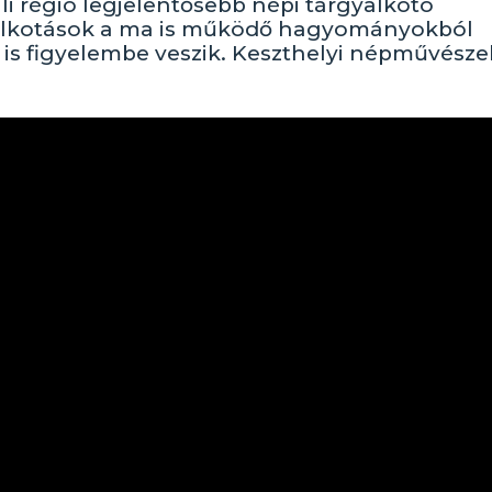
 régió legjelentősebb népi tárgyalkotó
 alkotások a ma is működő hagyományokból
 is figyelembe veszik. Keszthelyi népművésze