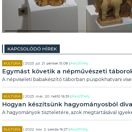
KAPCSOLÓDÓ HÍREK
KULTÚRA
| 2023. júl. 21. péntek 15:08 |
Keszthely
Egymást követik a népművészeti táboro
A népviseleti babakészítő táborban püspökhatvani visel
KULTÚRA
| 2023. már. 20. hétfő 16:39 |
Keszthely
Hogyan készítsünk hagyományosból diva
A hagyományok tiszteletére, azok megtartásával igyeke
KULTÚRA
| 2022. nov. 2. szerda 16:27 |
Keszthely