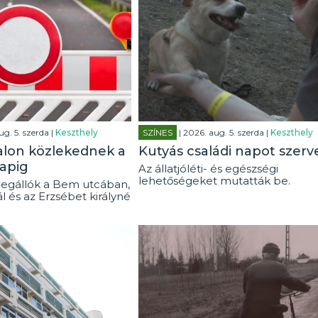
ug. 5. szerda |
Keszthely
SZÍNES
| 2026. aug. 5. szerda |
Keszthely
alon közlekednek a
Kutyás családi napot szerv
apig
Az állatjóléti- és egészségi
lehetőségeket mutatták be.
egállók a Bem utcában,
ál és az Erzsébet királyné