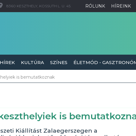
RÓLUNK
HÍREINK
8360 KESZTHELY, KOSSUTH L. U. 45.
 HÍREK
KULTÚRA
SZÍNES
ÉLETMÓD - GASZTRONÓ
zthelyiek is bemutatkoznak
 keszthelyiek is bemutatkozn
zeti Kiállítást Zalaegerszegen a