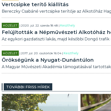
Vertcsipke terítő kiállítás
Bereczky Csabáné vertcsipke terítője az Alkotóház
KÖZÉLET
| 2020. júl. 22. szerda 18:48 |
Keszthely
Felújították a Népművészeti Alkotóház 
Az egykori gazdatiszti lakás, majd későbbi Dongó trafi
KÖZÉLET
| 2017. júl. 20. csütörtök 16:04 |
Keszthely
Örökségünk a Nyugat-Dunántúlon
A Magyar Művészeti Akadémia támogatásával tartottak
TOVÁBBI FRISS HÍREK