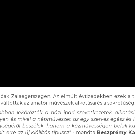
tóak Zalaegerszegen. Az elmúlt évtizedekben ezek a t
elváltották az amatőr művészek alkotásai és a sokrétűség
ban lekörözték a házi ipari szövetkezetek alkotásit
yen és mivel a népművészet az egy szerves egész és 
ségéről beszélek, hanem a kézművességen belüli kü
 erre az új kiállítás típusra"
- mondta
Beszprémy Kat