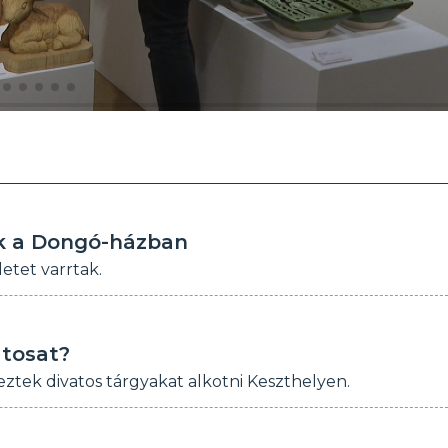
k a Dongó-házban
etet varrtak.
tosat?
ztek divatos tárgyakat alkotni Keszthelyen.