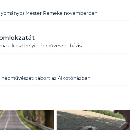
 Hagyományos Mester Remeke novemberben.
homlokzatát
k ma a keszthelyi népművészet bázisa.
 népművészeti tábort az Alkotóházban.