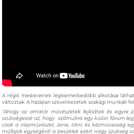
A régió mestereinek legkiemelkedőbb alkotásai látha
változtak. A háziipari szövetkezetek szakági munkáit f
"Ahogy az amatőr művészetek fejlődtek és egyre job
szükségessé az, hogy számukra egy külön fórum leg
csak a népművészet, zene, tánc és kézművesség egy
műfajok egységéről is beszélek ezért nagy szükség volt