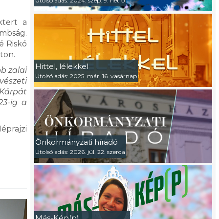
Utolsó adás: 2024. szep. 9. hétfő
ktert a
ombság.
é Riskó
aton.
Hittel, lélekkel
b zalai
Utolsó adás: 2025. már. 16. vasárnap
vészeti
 Kárpát
23-ig a
éprajzi
Önkormányzati híradó
Utolsó adás: 2026. júl. 22. szerda
Más-Kép(p)