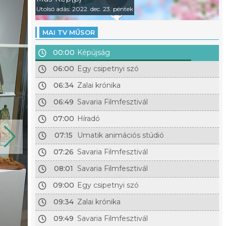
Utolsó adás: 2022. dec. 23. péntek
MAI TV MŰSOR
00:00
Képújság
06:00
Egy csipetnyi szó
06:34
Zalai krónika
06:49
Savaria Filmfesztivál
07:00
Híradó
07:15
Umatik animációs stúdió
07:26
Savaria Filmfesztivál
08:01
Savaria Filmfesztivál
09:00
Egy csipetnyi szó
09:34
Zalai krónika
09:49
Savaria Filmfesztivál