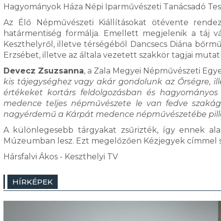
Hagyományok Háza Népi Iparművészeti Tanácsadó Tes
Az Élő Népművészeti Kiállításokat ötévente rende
határmentiség formálja. Emellett megjelenik a táj v
Keszthelyről, illetve térségéből Dancsecs Diána bőrmű
Erzsébet, illetve az általa vezetett szakkör tagjai mut
Devecz Zsuzsanna
, a Zala Megyei Népművészeti Egye
kis tájegységhez vagy akár gondolunk az Őrségre, ille
értékeket kortárs feldolgozásban és hagyományos 
medence teljes népművészete le van fedve szakágan
nagyérdemű a Kárpát medence népművészetébe pilla
A különlegesebb tárgyakat zsűrizték, így ennek al
Múzeumban lesz. Ezt megelőzően Kézjegyek címmel sze
Hársfalvi Ákos - Keszthelyi TV
HÍRKÉPEK