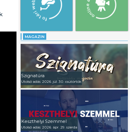
k
MAGAZIN
Szignatúra
Utolsó adás: 2026. júl. 30. csütörtök
Keszthelyi Szemmel
Utolsó adás: 2026. ápr. 29. szerda