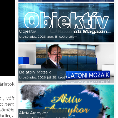
Objektív
Utolsó adás: 2026. aug. 13. csütörtök
Balatoni Mozaik
Utolsó adás: 2026. júl. 28. kedd
árlatok
.
 , vált
itt nem
lönféle
Aktív Aranykor
alin
, a