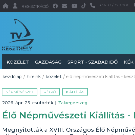
+36 83 / 320 200
REGISZTRÁCIÓ
KÖZÉLET
GAZDASÁG
SPORT - SZABADIDŐ
KÉK
kezdőlap
/
híreink
/
közélet
/ élő népművészeti kiállítás - kes
NÉPMŰVÉSZET
RÉGIÓ
KIÁLLÍTÁS
2026. ápr. 23. csütörtök
|
Zalaegerszeg
Élő Népművészeti Kiállítás -
Megnyitották a XVIII. Országos Élő Népművés