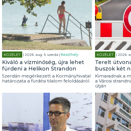
KÖZÉLET
| 2026. aug. 5. szerda |
Keszthely
KÖZÉLET
| 2026. a
Kiváló a vízminőség, újra lehet
Terelt útvon
fürdeni a Helikon Strandon
buszok két n
Szerdán megérkezett a Kormányhivatal
Kimaradnak a m
határozata a fürdési tilalom feloldásáról.
a Városi strandn
útján