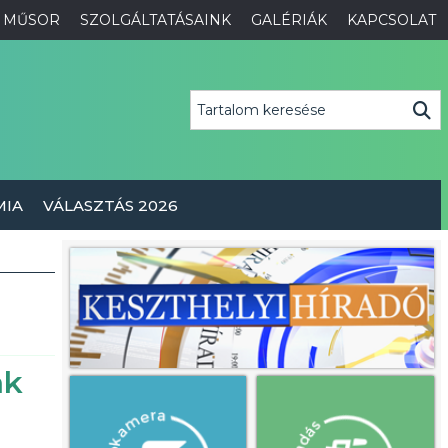
MŰSOR
SZOLGÁLTATÁSAINK
GALÉRIÁK
KAPCSOLAT
MIA
VÁLASZTÁS 2026
ak