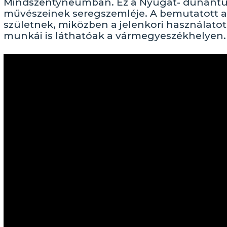
Mindszentyneumban. Ez a Nyugat- dunántúli
művészeinek seregszemléje. A bemutatott
születnek, miközben a jelenkori használatot
munkái is láthatóak a vármegyeszékhelyen.