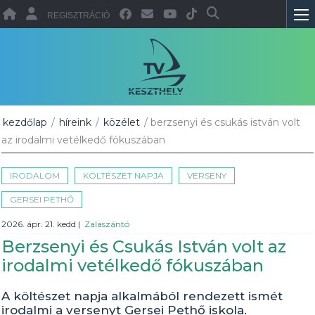
REGISZTRÁCIÓ
kezdőlap
/
híreink
/
közélet
/ berzsenyi és csukás istván volt
az irodalmi vetélkedő fókuszában
IRODALOM
KÖLTÉSZET NAPJA
VERSENY
GERSEI PETHŐ
2026. ápr. 21. kedd
|
Zalaszántó
Berzsenyi és Csukás István volt az
irodalmi vetélkedő fókuszában
A költészet napja alkalmából rendezett ismét
irodalmi a versenyt Gersei Pethő iskola.