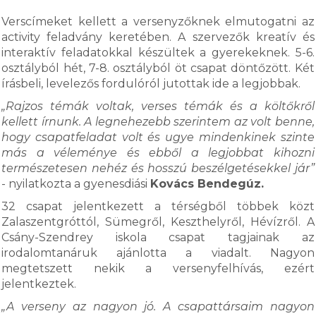
Verscímeket kellett a versenyzőknek elmutogatni az
activity feladvány keretében. A szervezők kreatív és
interaktív feladatokkal készültek a gyerekeknek. 5-6.
osztályból hét, 7-8. osztályból öt csapat döntőzött. Két
írásbeli, levelezős fordulóról jutottak ide a legjobbak.
„Rajzos témák voltak, verses témák és a költőkről
kellett írnunk. A legnehezebb szerintem az volt benne,
hogy csapatfeladat volt és ugye mindenkinek szinte
más a véleménye és ebből a legjobbat kihozni
természetesen nehéz és hosszú beszélgetésekkel jár”
- nyilatkozta a gyenesdiási
Kovács Bendegúz.
32 csapat jelentkezett a térségből többek közt
Zalaszentgróttól, Sümegről, Keszthelyről, Hévízről. A
Csány-Szendrey iskola csapat tagjainak az
irodalomtanáruk ajánlotta a viadalt. Nagyon
megtetszett nekik a versenyfelhívás, ezért
jelentkeztek.
„A verseny az nagyon jó. A csapattársaim nagyon