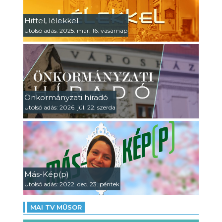
Hittel, lélekkel
Utolsó adás: 2025. már. 16. vasárnap
Önkormányzati híradó
Utolsó adás: 2026. júl. 22. szerda
Más-Kép(p)
Utolsó adás: 2022. dec. 23. péntek
MAI TV MŰSOR