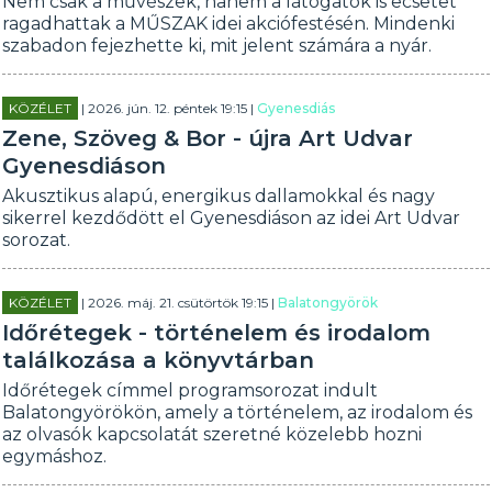
Nem csak a művészek, hanem a látogatók is ecsetet
ragadhattak a MŰSZAK idei akciófestésén. Mindenki
szabadon fejezhette ki, mit jelent számára a nyár.
KÖZÉLET
| 2026. jún. 12. péntek 19:15 |
Gyenesdiás
Zene, Szöveg & Bor - újra Art Udvar
Gyenesdiáson
Akusztikus alapú, energikus dallamokkal és nagy
sikerrel kezdődött el Gyenesdiáson az idei Art Udvar
sorozat.
KÖZÉLET
| 2026. máj. 21. csütörtök 19:15 |
Balatongyörök
Időrétegek - történelem és irodalom
találkozása a könyvtárban
Időrétegek címmel programsorozat indult
Balatongyörökön, amely a történelem, az irodalom és
az olvasók kapcsolatát szeretné közelebb hozni
egymáshoz.