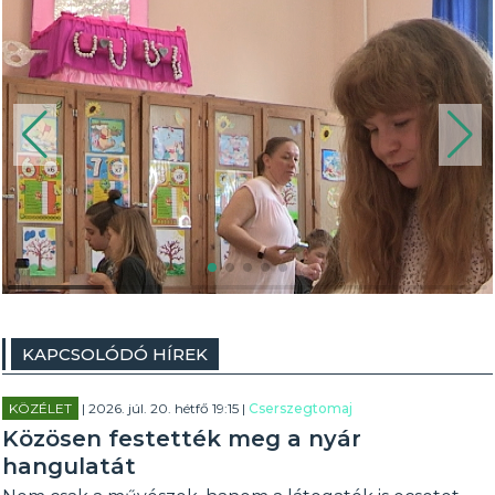
KAPCSOLÓDÓ HÍREK
KÖZÉLET
| 2026. júl. 20. hétfő 19:15 |
Cserszegtomaj
Közösen festették meg a nyár
hangulatát