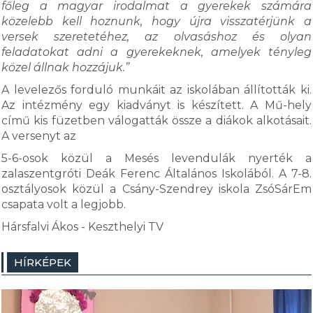
főleg a magyar irodalmat a gyerekek számára
közelebb kell hoznunk, hogy újra visszatérjünk a
versek szeretetéhez, az olvasáshoz és olyan
feladatokat adni a gyerekeknek, amelyek tényleg
közel állnak hozzájuk.”
A levelezős forduló munkáit az iskolában állították ki.
Az intézmény egy kiadványt is készített. A Mű-hely
című kis füzetben válogatták össze a diákok alkotásait.
A versenyt az
5-6-osok közül a Mesés levendulák nyerték a
zalaszentgróti Deák Ferenc Általános Iskolából. A 7-8.
osztályosok közül a Csány-Szendrey iskola ZsóSárEm
csapata volt a legjobb.
Hársfalvi Ákos - Keszthelyi TV
HÍRKÉPEK