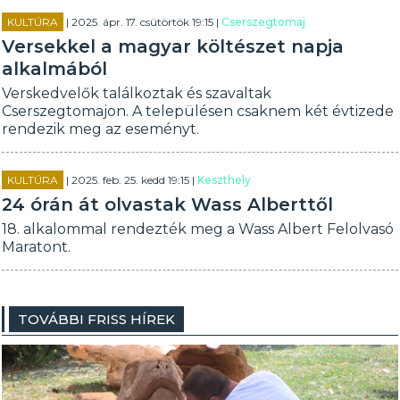
KULTÚRA
| 2025. ápr. 17. csütörtök 19:15 |
Cserszegtomaj
Versekkel a magyar költészet napja
alkalmából
Verskedvelők találkoztak és szavaltak
Cserszegtomajon. A településen csaknem két évtizede
rendezik meg az eseményt.
KULTÚRA
| 2025. feb. 25. kedd 19:15 |
Keszthely
24 órán át olvastak Wass Alberttől
18. alkalommal rendezték meg a Wass Albert Felolvasó
Maratont.
TOVÁBBI FRISS HÍREK