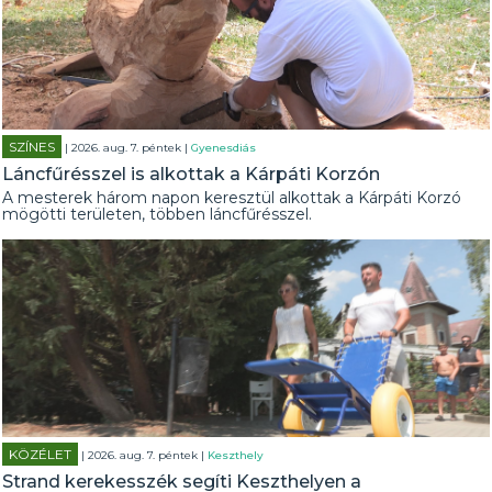
SZÍNES
| 2026. aug. 7. péntek |
Gyenesdiás
Láncfűrésszel is alkottak a Kárpáti Korzón
A mesterek három napon keresztül alkottak a Kárpáti Korzó
mögötti területen, többen láncfűrésszel.
KÖZÉLET
| 2026. aug. 7. péntek |
Keszthely
Strand kerekesszék segíti Keszthelyen a