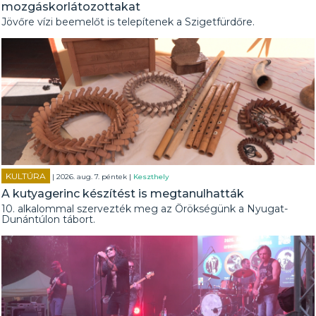
mozgáskorlátozottakat
Jövőre vízi beemelőt is telepítenek a Szigetfürdőre.
KULTÚRA
| 2026. aug. 7. péntek |
Keszthely
A kutyagerinc készítést is megtanulhatták
10. alkalommal szervezték meg az Örökségünk a Nyugat-
Dunántúlon tábort.