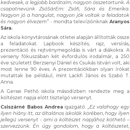
kedvesek, a legjobb barátaim, nagyon összetartunk. A
csapatnevünk ZsóSárEm: Zsófi, Sára és Emerika.
Nagyon jó a hangulat, nagyon jók voltak a feladatok
és nagyon élvezem”
- mondta televíziónknak
Aranyos
Sára.
Az iskola könyvtárosának ötletei alapján állították össze
a feladatokat. Lapbook készítés, rajz, versírás,
prezentáció és rejtvénymegoldás is várt a diákokra. A
verseny fókuszában két évfordulós irodalmár, a 250
éve született Berzsenyi Dániel és Csukás István volt, aki
most lenne 90 éves. A prezentációkban olyan írókat
mutattak be például, mint Lackfi János és Szabó T.
Anna.
A Gersei Pethő iskola másodízben rendezte meg a
költészet napja előtt tisztelgő versenyt.
Csiszárné Babos Andrea
igazgató:
„Ez valahogy egy
ilyen hiány itt, az általános iskolák körében, hogy ilyen
jellegű versenyt - ami a költészet napjához köthető –
szervezzünk. Én úgy gondolom, hogy a költészetet,