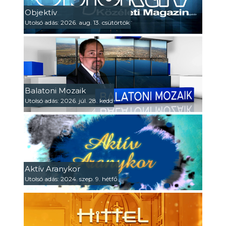
Objektív
Utolsó adás: 2026. aug. 13. csütörtök
Balatoni Mozaik
Utolsó adás: 2026. júl. 28. kedd
Aktív Aranykor
Utolsó adás: 2024. szep. 9. hétfő