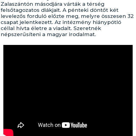
Zalaszántón másodjára várták a térség
felsőtagozatos diákjait. A pénteki döntőt két
levelezős forduló előzte meg, melyre összesen 32
csapat jelentkezett. Az intézmény hiánypótló
céllal hívta életre a viadalt. Szeretnék
népszerűsíteni a magyar irodalmat.