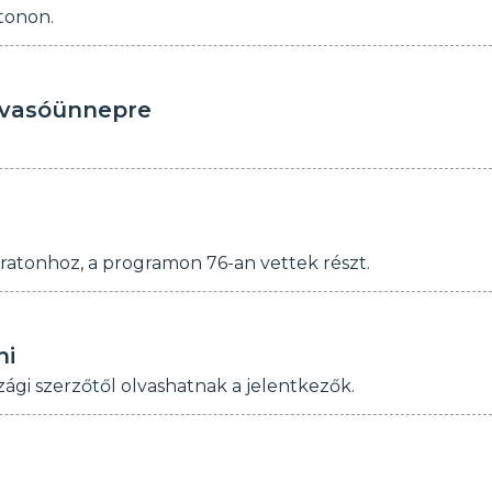
tonon.
olvasóünnepre
aratonhoz, a programon 76-an vettek részt.
ni
ági szerzőtől olvashatnak a jelentkezők.