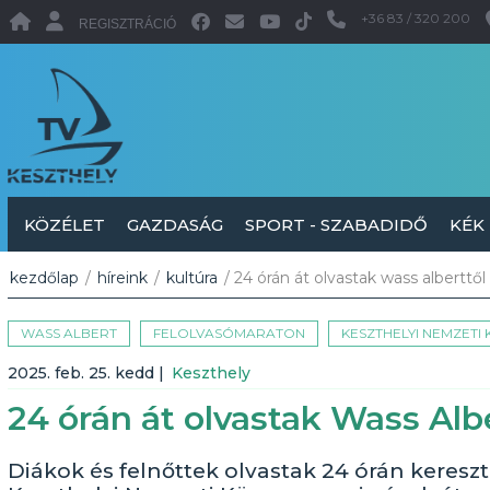
+36 83 / 320 200
REGISZTRÁCIÓ
KÖZÉLET
GAZDASÁG
SPORT - SZABADIDŐ
KÉK
kezdőlap
/
híreink
/
kultúra
/ 24 órán át olvastak wass alberttől
WASS ALBERT
FELOLVASÓMARATON
KESZTHELYI NEMZETI
2025. feb. 25. kedd
|
Keszthely
24 órán át olvastak Wass Alb
Diákok és felnőttek olvastak 24 órán kereszt