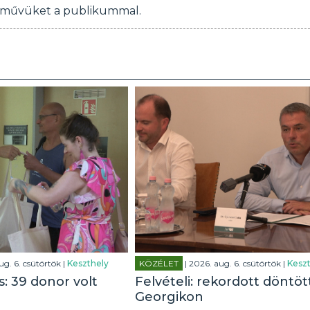
nc művüket a publikummal.
ug. 6. csütörtök |
Keszthely
KÖZÉLET
| 2026. aug. 6. csütörtök |
Keszt
: 39 donor volt
Felvételi: rekordott döntöt
Georgikon