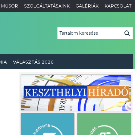
MŰSOR
SZOLGÁLTATÁSAINK
GALÉRIÁK
KAPCSOLAT
MIA
VÁLASZTÁS 2026