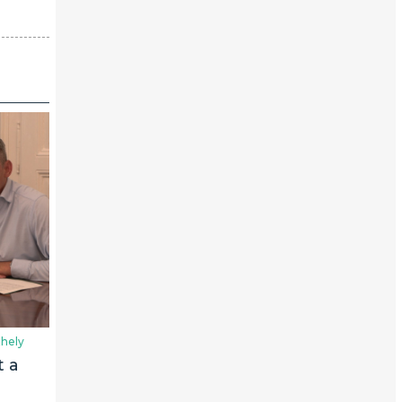
hely
t a