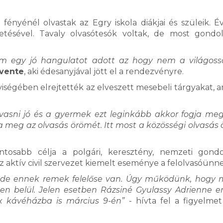
fényénél olvastak az Egry iskola diákjai és szüleik. É
tésével. Tavaly olvasótesók voltak, de most gondo
em egy jó hangulatot adott az hogy nem a világos
vente
, aki édesanyjával jött el a rendezvényre.
lyiségében elrejtették az elveszett mesebeli tárgyakat, a
lvasni jó és a gyermek ezt leginkább akkor fogja meg
 meg az olvasás örömét. Itt most a közösségi olvasás
tosabb célja a polgári, keresztény, nemzeti gond
z aktív civil szervezet kiemelt eseménye a felolvasóünn
ni, de ennek remek felelőse van. Úgy működünk, hogy
n belül. Jelen esetben Rázsiné Gyulassy Adrienne 
ax kávéházba is március 9-én”
- hívta fel a figyelme