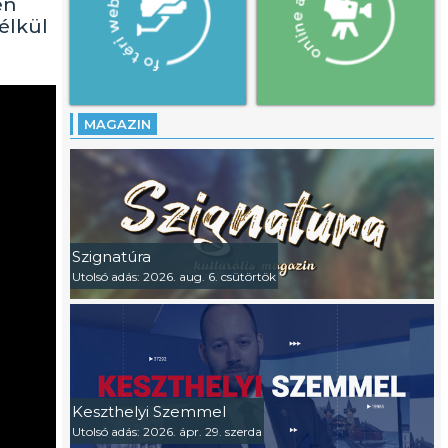
en
élkül
MAGAZIN
Szignatúra
Utolsó adás: 2026. aug. 6. csütörtök
Keszthelyi Szemmel
Utolsó adás: 2026. ápr. 29. szerda