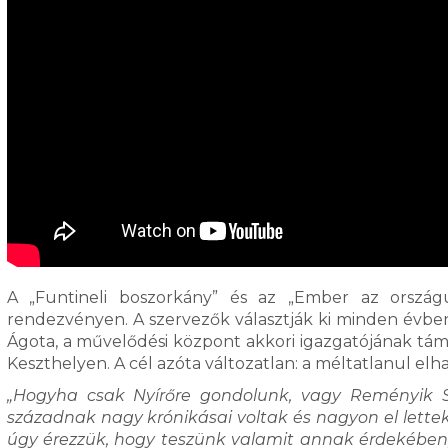
A „Funtineli boszorkány” és az „Ember az ország
rendezvényen. A szervezők választják ki minden évbe
Ágota, a művelődési központ akkori igazgatójának tám
Keszthelyen. A cél azóta változatlan: a méltatlanul el
„Hogyha csak Nyírőre gondolunk, vagy Reményik S
századnak nagy krónikásai voltak és nagyon el lettek 
úgy érezzük, hogy teszünk valamit annak érdekében, 