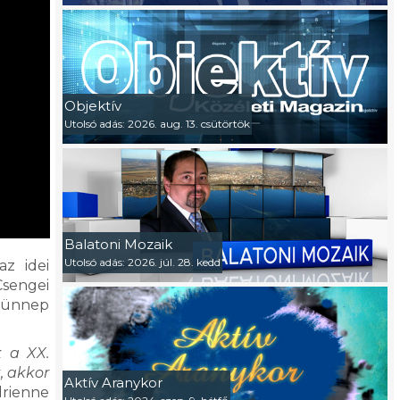
Objektív
Utolsó adás: 2026. aug. 13. csütörtök
Balatoni Mozaik
Utolsó adás: 2026. júl. 28. kedd
z idei
Csengei
ó ünnep
 a XX.
, akkor
Aktív Aranykor
drienne