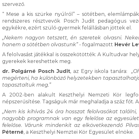
szervező.
“ Mese a kis szürke nyúlról” – sötétben, elemlámpák 
rendszeres résztvevők Posch Judit pedagógus veze
egykékre, ezért szülő-gyermek felállásban jöttek el.
„Nekem nagyon tetszett, én szeretek olvasni. Nek
hanem a sötétben olvastunk”
- fogalmazott
Hevér Le
A felolvasást játékkal is összekötötték: A Kultudvar he
gyerekek kereshettek meg.
dr. Polgárné Posch Judit
, az Egry iskola tanára:
„O
megérteni, ha különböző helyzetekben tapasztalhatja
tapasztaltuk meg.”
A 2002-ben alakult Keszthelyi Nemzeti Kör legfon
népszerűsítése. Tagságuk már meghaladja a száz főt. A
„Nem kis kihívás 24 óra hosszat felolvasókat talál
nagyobb programnak van egy felelőse az egyesülete
felelőse. Várunk mindenkit az elkövetkezendő Pilv
Péterné
, a Keszthelyi Nemztei Kör Egyesület elnöke.