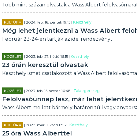
Több mint százan olvastak a Wass Albert felolvasómara
KULTÚRA
| 2024. feb. 16. péntek 19:15 |
Keszthely
Még lehet jelentkezni a Wass Albert fel
Február 23-24-én tartják az idei rendezvényt.
KÖZÉLET
| 2023. feb. 27. hétfő 16:15 |
Keszthely
23 órán keresztül olvastak
Keszthely ismét csatlakozott a Wass Albert felolvasóm
KÖZÉLET
| 2023. feb. 15. szerda 16:48 |
Zalaegerszeg
Felolvasóünnep lesz, már lehet jelentkez
Wass Albert mellett bármely határon túli vagy anyaorsz
KULTÚRA
| 2022. már. 1. kedd 18:12 |
Keszthely
25 óra Wass Alberttel