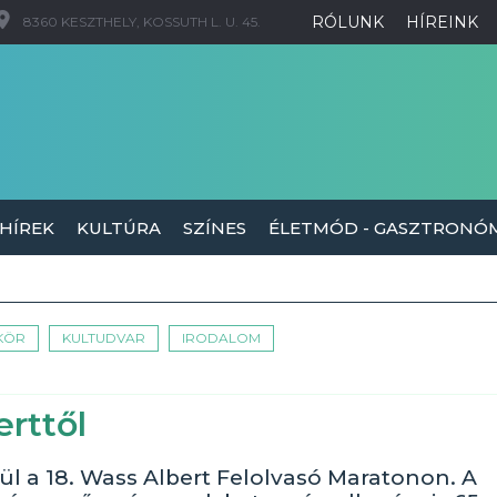
RÓLUNK
HÍREINK
8360 KESZTHELY, KOSSUTH L. U. 45.
 HÍREK
KULTÚRA
SZÍNES
ÉLETMÓD - GASZTRONÓ
 KÖR
KULTUDVAR
IRODALOM
erttől
ül a 18. Wass Albert Felolvasó Maratonon. A