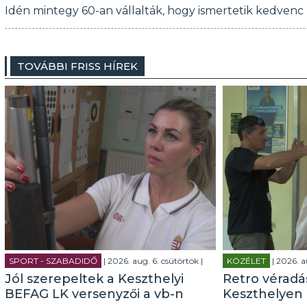
Idén mintegy 60-an vállalták, hogy ismertetik kedve
TOVÁBBI FRISS HÍREK
SPORT - SZABADIDŐ
| 2026. aug. 6. csütörtök |
KÖZÉLET
| 2026. a
Jól szerepeltek a Keszthelyi
Retro véradás
BEFAG LK versenyzői a vb-n
Keszthelyen