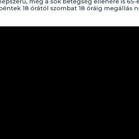
népszerű, még a sok betegség ellenére is 65-
 péntek 18 órától szombat 18 óráig megállás n