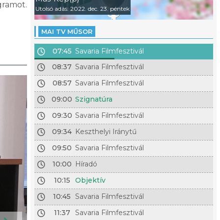
gramot.
Utolsó adás: 2022. dec. 23. péntek
.
MAI TV MŰSOR
07:45
Savaria Filmfesztivál
08:37
Savaria Filmfesztivál
08:57
Savaria Filmfesztivál
09:00
Szignatúra
09:30
Savaria Filmfesztivál
09:34
Keszthelyi Iránytű
09:50
Savaria Filmfesztivál
10:00
Híradó
10:15
Objektív
10:45
Savaria Filmfesztivál
11:37
Savaria Filmfesztivál