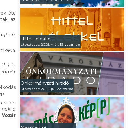
Utolsó adás: 2024. szep. 9. hétfő
vek óta
ltak az
ságban,
Hittel, lélekkel
Utolsó adás: 2025. már. 16. vasárnap
miket a
élni és
 örömét
Önkormányzati híradó
olkodás
Utolsó adás: 2026. júl. 22. szerda
ep.
 minden
ennek a
t
Vozár
Más-Kép(p)