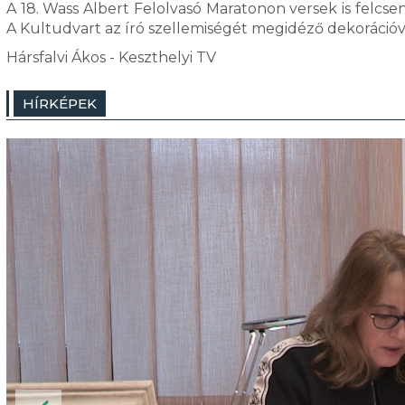
A 18. Wass Albert Felolvasó Maratonon versek is felcse
A Kultudvart az író szellemiségét megidéző dekorációva
Hársfalvi Ákos - Keszthelyi TV
HÍRKÉPEK