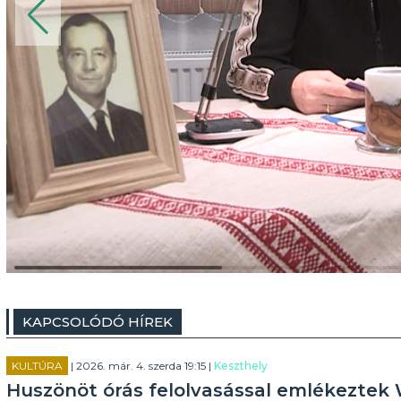
KAPCSOLÓDÓ HÍREK
KULTÚRA
| 2026. már. 4. szerda 19:15 |
Keszthely
Huszönöt órás felolvasással emlékeztek 