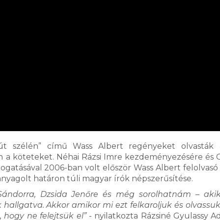
út szélén” című Wass Albert regényeket olvasták a
n a köteteket. Néhai Rázsi Imre kezdeményezésére és 
ogatásával 2006-ban volt először Wass Albert felolvas
hanyagolt határon túli magyar írók népszerűsítése.
ándorra, Dzsida Jenőre és még sorolhatnám – akik
hallgatva. Akkor amikor mi ezt felkaroljuk és olvassuk
hogy ne felejtsük el”
- nyilatkozta Rázsiné Gyulassy A