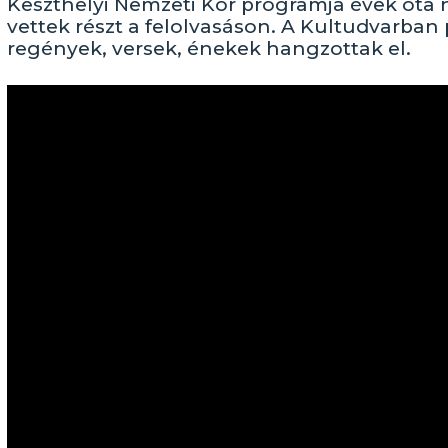
Keszthelyi Nemzeti Kör programja évek óta 
vettek részt a felolvasáson. A Kultudvarban
regények, versek, énekek hangzottak el.