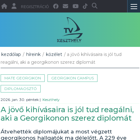
REGISZTRÁCIÓ
kezdőlap
/
híreink
/
közélet
/ a jövő kihívásaira is jól tud
reagálni, aki a georgikonon szerez diplomát
MATE GEORGIKON
GEORGIKON CAMPUS
DIPLOMAOSZTÓ
2026. jan. 30. péntek
|
Keszthely
A jövő kihívásaira is jól tud reagálni,
aki a Georgikonon szerez diplomát
Átvehették diplomájukat a most végzett
georgikonos hallgatók ma délelőtt. A 229 éve