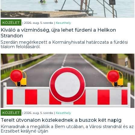
KÖZÉLET
| 2026. aug. 5. szerda |
Keszthely
Kiváló a vízminőség, újra lehet fürdeni a Helikon
Strandon
Szerdán megérkezett a Kormányhivatal határozata a fürdési
tilalom feloldásáról.
KÖZÉLET
| 2026. aug. 5. szerda |
Keszthely
Terelt útvonalon közlekednek a buszok két napig
Kimaradnak a megállók a Bem utcában, a Városi strandnál és az
Erzsébet királyné útján