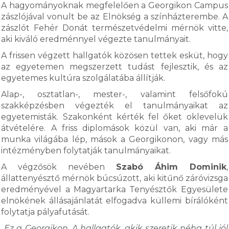
A hagyományoknak megfelelően a Georgikon Campus
zászlójával vonult be az Elnökség a színházterembe. A
zászlót Fehér Donát természetvédelmi mérnök vitte,
aki kiváló eredménnyel végezte tanulmányait.
A frissen végzett hallgatók közösen tettek esküt, hogy
az egyetemen megszerzett tudást fejlesztik, és az
egyetemes kultúra szolgálatába állítják.
Alap-, osztatlan-, mester-, valamint felsőfokú
szakképzésben végezték el tanulmányaikat az
egyetemisták. Szakonként kérték fel őket oklevelük
átvételére. A friss diplomások közül van, aki már a
munka világába lép, mások a Georgikonon, vagy más
intézményben folytatják tanulmányaikat.
A végzősök nevében
Szabó Áhim Dominik
,
állattenyésztő mérnök búcsúzott, aki kitűnő záróvizsga
eredményével a Magyartarka Tenyésztők Egyesülete
elnökének állásajánlatát elfogadva küllemi bírálóként
folytatja pályafutását.
„Ez a Georgikon. A hallgatók, akik szeretik néha túl jól