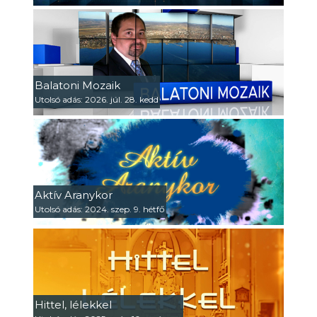
Balatoni Mozaik
Utolsó adás: 2026. júl. 28. kedd
Aktív Aranykor
Utolsó adás: 2024. szep. 9. hétfő
Hittel, lélekkel