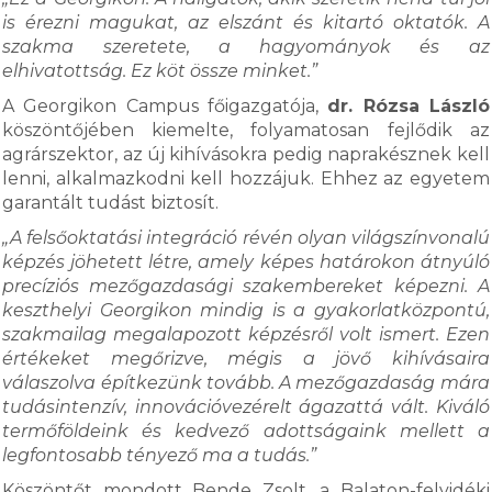
is érezni magukat, az elszánt és kitartó oktatók. A
szakma szeretete, a hagyományok és az
elhivatottság. Ez köt össze minket.”
A Georgikon Campus főigazgatója,
dr. Rózsa László
köszöntőjében kiemelte, folyamatosan fejlődik az
agrárszektor, az új kihívásokra pedig naprakésznek kell
lenni, alkalmazkodni kell hozzájuk. Ehhez az egyetem
garantált tudást biztosít.
„A felsőoktatási integráció révén olyan világszínvonalú
képzés jöhetett létre, amely képes határokon átnyúló
precíziós mezőgazdasági szakembereket képezni. A
keszthelyi Georgikon mindig is a gyakorlatközpontú,
szakmailag megalapozott képzésről volt ismert. Ezen
értékeket megőrizve, mégis a jövő kihívásaira
válaszolva építkezünk tovább. A mezőgazdaság mára
tudásintenzív, innovációvezérelt ágazattá vált. Kiváló
termőföldeink és kedvező adottságaink mellett a
legfontosabb tényező ma a tudás.”
Köszöntőt mondott Bende Zsolt, a Balaton-felvidéki