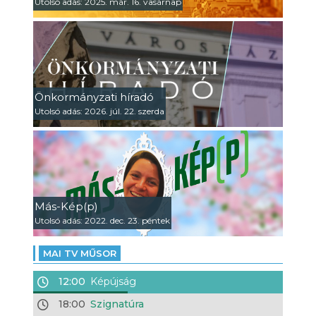
Utolsó adás: 2025. már. 16. vasárnap
Önkormányzati híradó
Utolsó adás: 2026. júl. 22. szerda
Más-Kép(p)
Utolsó adás: 2022. dec. 23. péntek
MAI TV MŰSOR
12:00
Képújság
18:00
Szignatúra