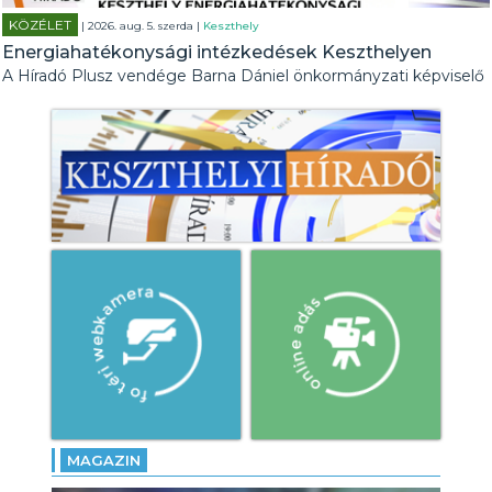
KÖZÉLET
| 2026. aug. 5. szerda |
Keszthely
Energiahatékonysági intézkedések Keszthelyen
A Híradó Plusz vendége Barna Dániel önkormányzati képviselő
MAGAZIN