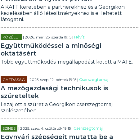
A KATT keretében a partnerekhez és a Georgikon
kezelésében álló létesítményekhez is el lehetett
látogatni.
KÖZÉLET
| 2026. már. 25. szerda 19:15 |
Hévíz
Együttműködéssel a minőségi
oktatásért
Több együttműködési megállapodást kötött a MATE.
GAZDASÁG
| 2025. szep. 12. péntek 19:15 |
Cserszegtomaj
A mezőgazdasági technikusok is
szüreteltek
Lezajlott a szüret a Georgikon cserszegtomaji
szőlészetében.
SZÍNES
| 2025. szep. 4. csütörtök 19:15 |
Cserszegtomaj
Egynyári szépségeit mutatta be a