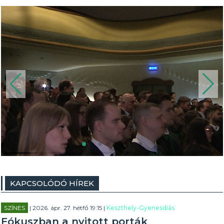
KAPCSOLÓDÓ HÍREK
SZÍNES
| 2026. ápr. 27. hétfő 19:15 |
Keszthely-Gyenesdiás
Fókuszban a nyitott porták