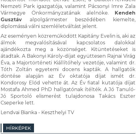
Nemzeti Park igazgatója, valamint Pácsonyi Imre Zala
Vármegye Önkormányzatának alelnöke.
Kendeh
Gusztáv
alpolgármester beszédében kiemelte,
diplomássá válni szemléletváltást jelent.
Az eseményen közreműködött Kapitány Evelin is, aki az
álmok megvalósításával kapcsolatos dalokkal
ajándékozta meg a közönséget. Kitüntetéseket is
átadtak. A Bakonyi Károly-díjat együttesen Rajnai Virág
Éva, a Majortörténeti Kiállítóhely vezetője, valamint dr.
Tóth Zoltán egyetemi docens kapták. A hallgatók
döntése alapján az Év oktatója díjat ismét dr.
Kondorosy Előd vehette át. Az Év fiatal kutatója díjat
Mostafa Ahmed PhD hallgatónak ítélték. A Jó Tanuló-
Jó Sportoló elismerést tulajdonosa Takács Eszter
Cseperke lett.
Lendvai Bianka - Keszthelyi TV
HÍRKÉPEK