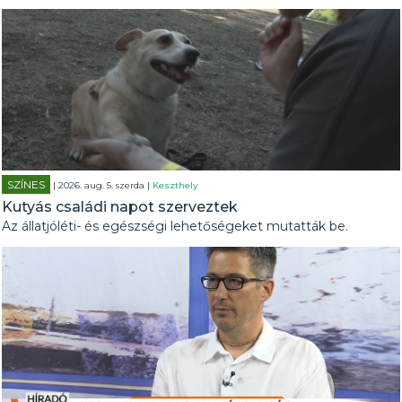
SZÍNES
| 2026. aug. 5. szerda |
Keszthely
Kutyás családi napot szerveztek
Az állatjóléti- és egészségi lehetőségeket mutatták be.