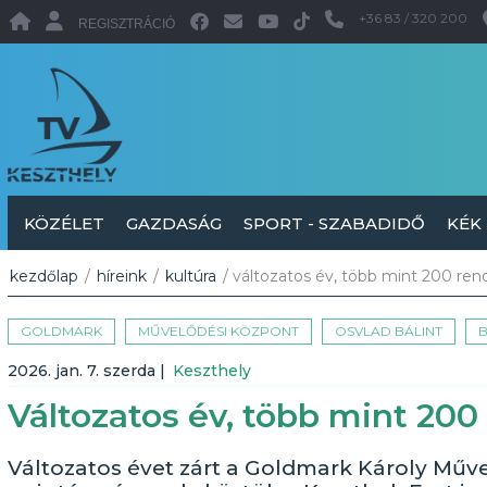
+36 83 / 320 200
REGISZTRÁCIÓ
KÖZÉLET
GAZDASÁG
SPORT - SZABADIDŐ
KÉK
kezdőlap
/
híreink
/
kultúra
/ változatos év, több mint 200 re
GOLDMARK
MŰVELŐDÉSI KÖZPONT
OSVLAD BÁLINT
B
2026. jan. 7. szerda
|
Keszthely
Változatos év, több mint 20
Változatos évet zárt a Goldmark Károly Műv