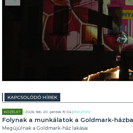
KAPCSOLÓDÓ HÍREK
KÖZÉLET
| 2026. feb. 20. péntek 19:04 |
Keszhely
Folynak a munkálatok a Goldmark-házb
Megújúlnak a Goldmark-ház lakásai.