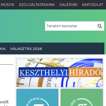
MŰSOR
SZOLGÁLTATÁSAINK
GALÉRIÁK
KAPCSOLAT
MIA
VÁLASZTÁS 2026
volt