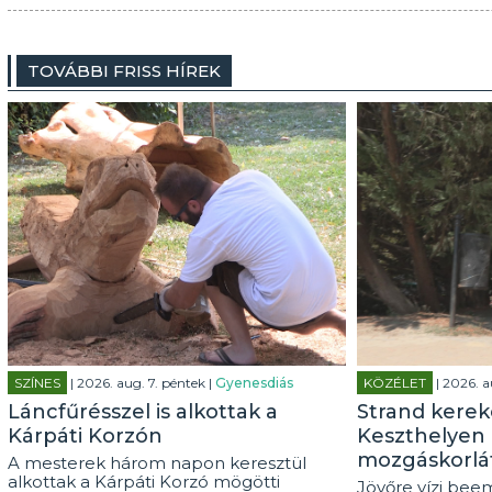
TOVÁBBI FRISS HÍREK
SZÍNES
| 2026. aug. 7. péntek |
Gyenesdiás
KÖZÉLET
| 2026. a
Láncfűrésszel is alkottak a
Strand kerek
Kárpáti Korzón
Keszthelyen 
mozgáskorlá
A mesterek három napon keresztül
alkottak a Kárpáti Korzó mögötti
Jövőre vízi beem