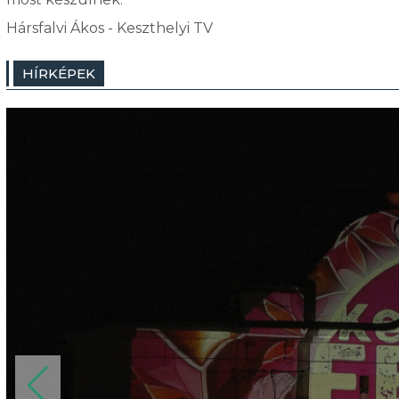
Hársfalvi Ákos - Keszthelyi TV
HÍRKÉPEK