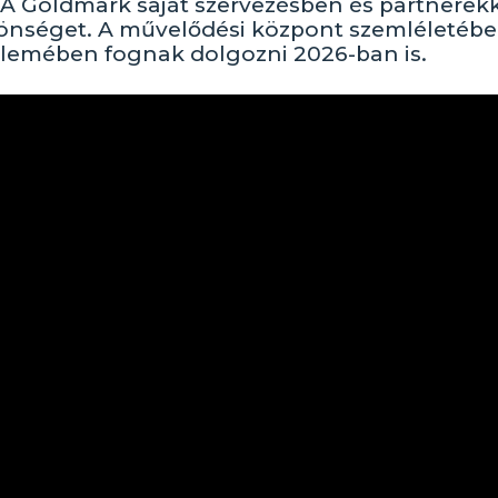
 A Goldmark saját szervezésben és partnerekk
özönséget. A művelődési központ szemléletéb
ellemében fognak dolgozni 2026-ban is.