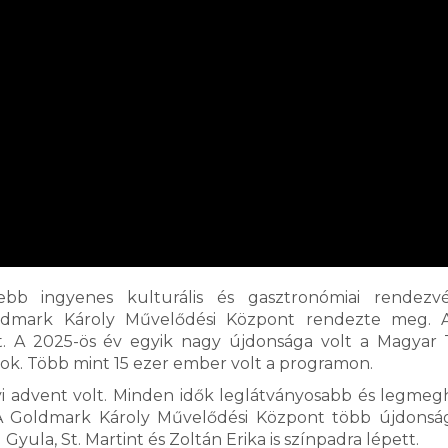
ebb ingyenes kulturális és gasztronómiai rendezv
oldmark Károly Művelődési Központ rendezte meg. 
tt. A 2025-ös év egyik nagy újdonsága volt a Magyar 
pok. Több mint 15 ezer ember volt a programon.
i advent volt. Minden idők leglátványosabb és legmeg
. A Goldmark Károly Művelődési Központ több újdonsá
 Gyula, St. Martint és Zoltán Erika is színpadra lépett.