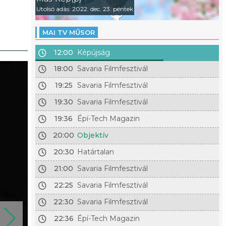
Utolsó adás: 2022. dec. 23. péntek
MAI TV MŰSOR
12:00
Képújság
18:00
Savaria Filmfesztivál
19:25
Savaria Filmfesztivál
19:30
Savaria Filmfesztivál
19:36
Épí-Tech Magazin
20:00
Objektív
20:30
Határtalan
21:00
Savaria Filmfesztivál
22:25
Savaria Filmfesztivál
22:30
Savaria Filmfesztivál
22:36
Épí-Tech Magazin