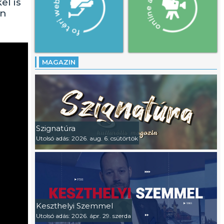
el is
en
MAGAZIN
Szignatúra
Utolsó adás: 2026. aug. 6. csütörtök
Keszthelyi Szemmel
Utolsó adás: 2026. ápr. 29. szerda