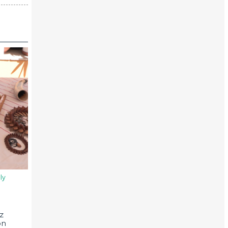
ly
z
on