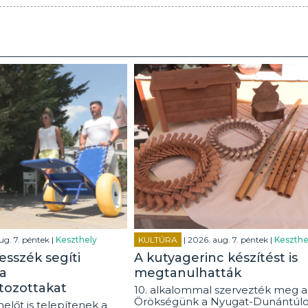
ug. 7. péntek |
Keszthely
KULTÚRA
| 2026. aug. 7. péntek |
Keszthe
esszék segíti
A kutyagerinc készítést is
a
megtanulhatták
tozottakat
10. alkalommal szervezték meg a
Örökségünk a Nyugat-Dunántúl
előt is telepítenek a