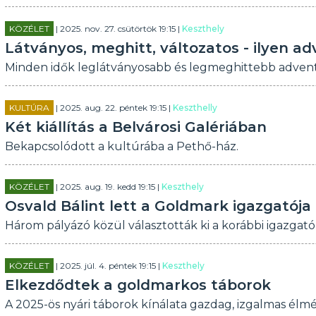
KÖZÉLET
| 2025. nov. 27. csütörtök 19:15 |
Keszthely
Látványos, meghitt, változatos - ilyen a
Minden idők leglátványosabb és legmeghittebb adventi 
KULTÚRA
| 2025. aug. 22. péntek 19:15 |
Keszthelly
Két kiállítás a Belvárosi Galériában
Bekapcsolódott a kultúrába a Pethő-ház.
KÖZÉLET
| 2025. aug. 19. kedd 19:15 |
Keszthely
Osvald Bálint lett a Goldmark igazgatója
Három pályázó közül választották ki a korábbi igazgató
KÖZÉLET
| 2025. júl. 4. péntek 19:15 |
Keszthely
Elkezdődtek a goldmarkos táborok
A 2025-ös nyári táborok kínálata gazdag, izgalmas élm