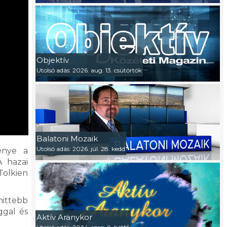
Objektív
Utolsó adás: 2026. aug. 13. csütörtök
Balatoni Mozaik
Utolsó adás: 2026. júl. 28. kedd
énye a
A hazai
Tolkien
hittebb
ggal és
Aktív Aranykor