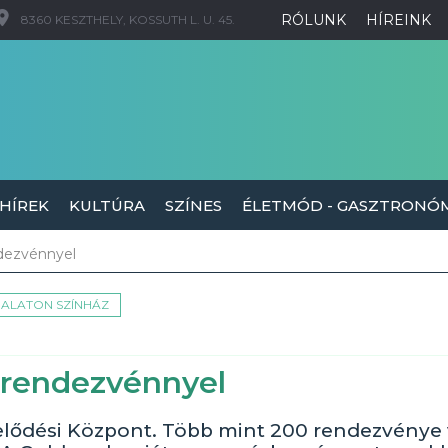
RÓLUNK
HÍREINK
8360 KESZTHELY, KOSSUTH L. U. 45.
 HÍREK
KULTÚRA
SZÍNES
ÉLETMÓD - GASZTRONÓ
ndezvénnyel
ALATON SZÍNHÁZ
0 rendezvénnyel
elődési Központ. Több mint 200 rendezvénye 