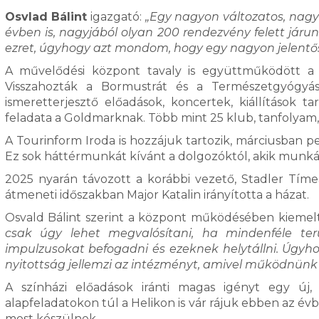
Osvlad Bálint
igazgató:
„Egy nagyon változatos, nagy
évben is, nagyjából olyan 200 rendezvény felett jár
ezret, úgyhogy azt mondom, hogy egy nagyon jelentő
A művelődési központ tavaly is együttműködött a 
Visszahozták a Bormustrát és a Természetgyógyá
ismeretterjesztő előadások, koncertek, kiállítások t
feladata a Goldmarknak. Több mint 25 klub, tanfolyam
A Tourinform Iroda is hozzájuk tartozik, márciusban pe
Ez sok háttérmunkát kívánt a dolgozóktól, akik munkájá
2025 nyarán távozott a korábbi vezető, Stadler Tímea
átmeneti időszakban Major Katalin irányította a házat.
Osvald Bálint szerint a központ működésében kiemelt
csak úgy lehet megvalósítani, ha mindenféle te
impulzusokat befogadni és ezeknek helytállni. Úgyhog
nyitottság jellemzi az intézményt, amivel működnünk 
A színházi előadások iránti magas igényt egy új, 
alapfeladatokon túl a Helikon is vár rájuk ebben az év
most készülnek.