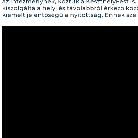
az intézménynek, köztük a KeszthelyFest is.
kiszolgálta a helyi és távolabbról érkező k
kiemelt jelentőségű a nyitottság. Ennek sz