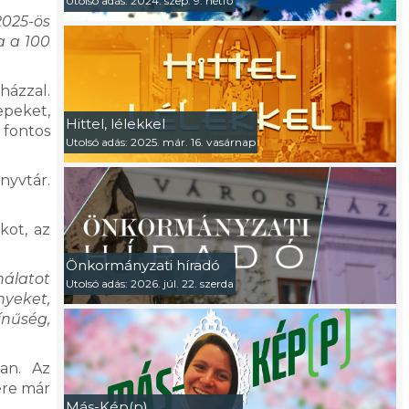
Utolsó adás: 2024. szep. 9. hétfő
2025-ös
a a 100
házzal.
peket,
Hittel, lélekkel
 fontos
Utolsó adás: 2025. már. 16. vasárnap
nyvtár.
kot, az
Önkormányzati híradó
nálatot
Utolsó adás: 2026. júl. 22. szerda
yeket,
ínűség,
ban. Az
ére már
Más-Kép(p)