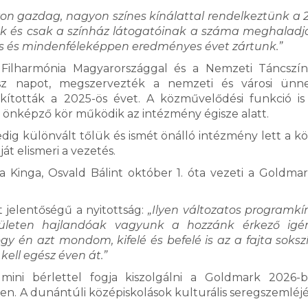
on gazdag, nagyon színes kínálattal rendelkeztünk a 
unk és csak a színház látogatóinak a száma meghaladj
s és mindenféleképpen eredményes évet zártunk.”
Filharmónia Magyarországgal és a Nemzeti Táncszín
sz napot, megszervezték a nemzeti és városi ünne
arkították a 2025-ös évet. A közművelődési funkció is
, önképző kör működik az intézmény égisze alatt.
dig különvált tőlük és ismét önálló intézmény lett a kö
t elismeri a vezetés.
 Kinga, Osvald Bálint október 1. óta vezeti a Goldmar
 jelentőségű a nyitottság:
„Ilyen változatos programkí
rületen hajlandóak vagyunk a hozzánk érkező igén
y én azt mondom, kifelé és befelé is az a fajta soksz
kell egész éven át.”
mini bérlettel fogja kiszolgálni a Goldmark 2026-
ben. A dunántúli középiskolások kulturális seregszemléj