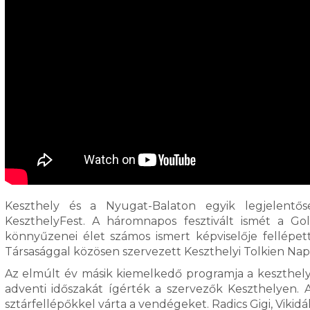
Keszthely és a Nyugat-Balaton egyik legjelentős
KeszthelyFest. A háromnapos fesztivált ismét a G
könnyűzenei élet számos ismert képviselője fellépe
Társasággal közösen szervezett Keszthelyi Tolkien Na
Az elmúlt év másik kiemelkedő programja a keszthely
adventi időszakát ígérték a szervezők Keszthelyen
sztárfellépőkkel várta a vendégeket. Radics Gigi, Vikidál