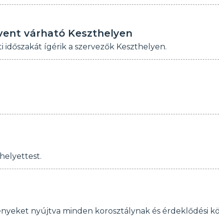
dvent várható Keszthelyen
időszakát ígérik a szervezők Keszthelyen.
helyettest.
ényeket nyújtva minden korosztálynak és érdeklődési k