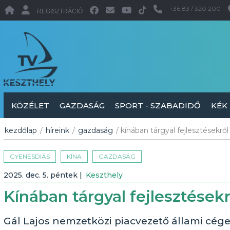
+36 83 / 320 200
REGISZTRÁCIÓ
KÖZÉLET
GAZDASÁG
SPORT - SZABADIDŐ
KÉK
kezdőlap
/
híreink
/
gazdaság
/ kínában tárgyal fejlesztésekr
GYENESDIÁS
KÍNA
GAZDASÁG
2025. dec. 5. péntek
|
Keszthely
Kínában tárgyal fejlesztése
Gál Lajos nemzetközi piacvezető állami cégek