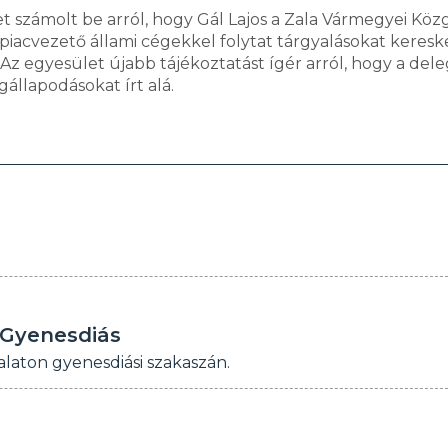
 számolt be arról, hogy Gál Lajos a Zala Vármegyei Köz
acvezető állami cégekkel folytat tárgyalásokat keresk
 Az egyesület újabb tájékoztatást ígér arról, hogy a dele
llapodásokat írt alá.
 Gyenesdiás
Balaton gyenesdiási szakaszán.