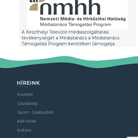
A Keszthelyi Televízió médiaszolgáltatási
tevékenységét a Médiatanács a Médiatanács
Támogatási Program keretében támogatja.
HÍREINK
Közélet
Gazdaság
Sport - Szabadidő
Kék hírek
Kultúra