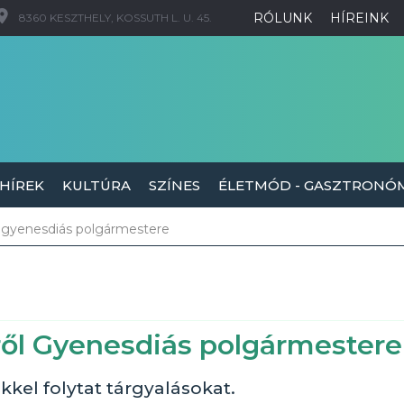
RÓLUNK
HÍREINK
8360 KESZTHELY, KOSSUTH L. U. 45.
 HÍREK
KULTÚRA
SZÍNES
ÉLETMÓD - GASZTRONÓ
ől gyenesdiás polgármestere
kről Gyenesdiás polgármestere
kel folytat tárgyalásokat.