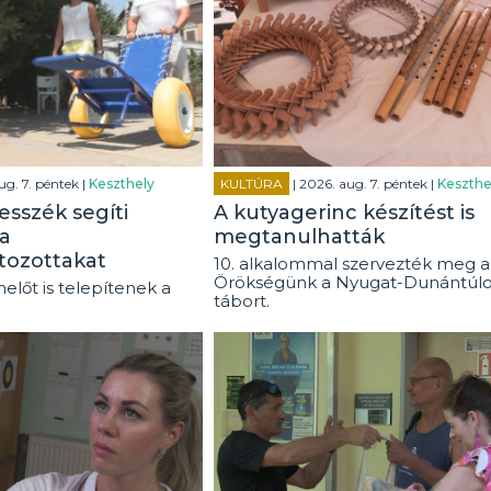
ug. 7. péntek |
Keszthely
KULTÚRA
| 2026. aug. 7. péntek |
Keszthe
esszék segíti
A kutyagerinc készítést is
a
megtanulhatták
tozottakat
10. alkalommal szervezték meg a
Örökségünk a Nyugat-Dunántúl
előt is telepítenek a
tábort.