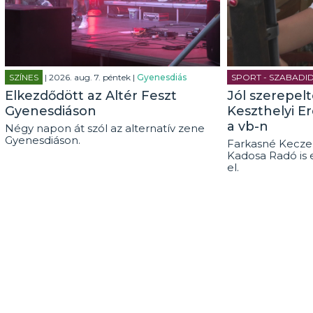
SZÍNES
| 2026. aug. 7. péntek |
Gyenesdiás
SPORT - SZABADI
Elkezdődött az Altér Feszt
Jól szerepel
Gyenesdiáson
Keszthelyi E
a vb-n
Négy napon át szól az alternatív zene
Gyenesdiáson.
Farkasné Keczel
Kadosa Radó is 
el.