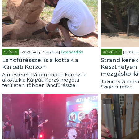
SZÍNES
| 2026. aug. 7. péntek |
Gyenesdiás
KÖZÉLET
| 2026. a
Láncfűrésszel is alkottak a
Strand kerek
Kárpáti Korzón
Keszthelyen 
mozgáskorlá
A mesterek három napon keresztül
alkottak a Kárpáti Korzó mögötti
Jövőre vízi beem
területen, többen láncfűrésszel.
Szigetfürdőre.