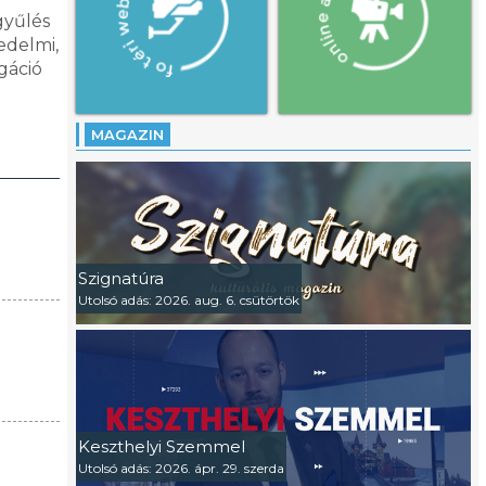
gyűlés
edelmi,
gáció
MAGAZIN
Szignatúra
Utolsó adás: 2026. aug. 6. csütörtök
Keszthelyi Szemmel
Utolsó adás: 2026. ápr. 29. szerda