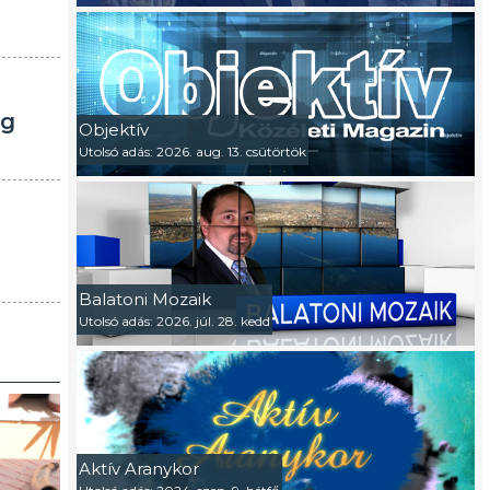
ég
Objektív
Utolsó adás: 2026. aug. 13. csütörtök
Balatoni Mozaik
Utolsó adás: 2026. júl. 28. kedd
Aktív Aranykor