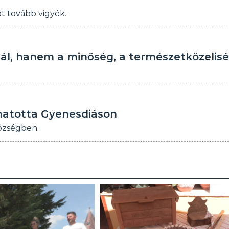
t tovább vigyék.
l, hanem a minőség, a természetközelis
thatotta Gyenesdiáson
özségben.