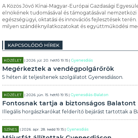
A Közös Jövő Kínai-Magyar-Európai Gazdasági Egyesület
elnökének tudomásával és támogatásával nemzetközi pi
egészségügyi, oktatási és innovációs fejlesztések terén.
milyen szándéknyilatkozatokat és együttműködési megá
KAPCSOLÓDÓ HÍREK
KÖZÉLET
| 2026. júl. 20. hétfő 19:15 |
Gyenesdiás
Megérkeztek a vendégpolgárőrök
5 héten át teljesítenek szolgálatot Gyenesdiáson.
KÖZÉLET
| 2026. jún. 15. hétfő 19:15 |
Gyenesdiás-Balaton
Fontosnak tartja a biztonságos Balatont
Illegális horgászkarókat felderítő bejárást tartottak a 
SZÍNES
| 2026. ápr. 28. kedd 19:15 |
Gyenesdiás
Májusfát állítottak Gyenesdiáson