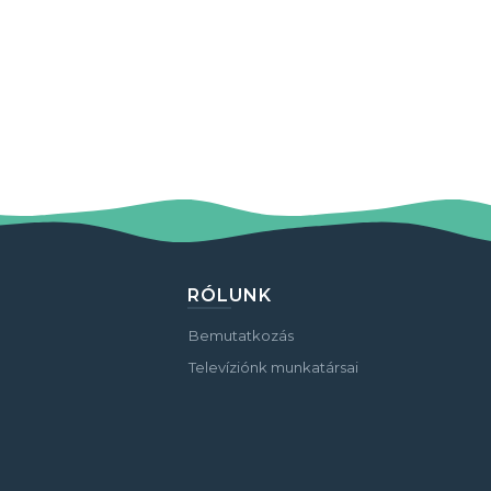
RÓLUNK
Bemutatkozás
Televíziónk munkatársai