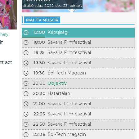
Utolsó adás: 2022. dec. 23. péntek
MAI TV MŰSOR
12:00
Képújság
hely
lt
18:00
Savaria Filmfesztivál
19:25
Savaria Filmfesztivál
t azt
19:30
Savaria Filmfesztivál
19:36
Épí-Tech Magazin
20:00
Objektív
20:30
Határtalan
21:00
Savaria Filmfesztivál
22:25
Savaria Filmfesztivál
22:30
Savaria Filmfesztivál
22:36
Épí-Tech Magazin