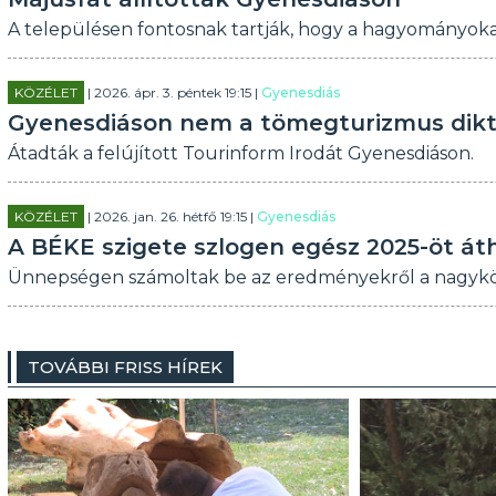
A településen fontosnak tartják, hogy a hagyományoka
KÖZÉLET
| 2026. ápr. 3. péntek 19:15 |
Gyenesdiás
Gyenesdiáson nem a tömegturizmus diktá
Átadták a felújított Tourinform Irodát Gyenesdiáson.
KÖZÉLET
| 2026. jan. 26. hétfő 19:15 |
Gyenesdiás
A BÉKE szigete szlogen egész 2025-öt á
Ünnepségen számoltak be az eredményekről a nagyk
TOVÁBBI FRISS HÍREK