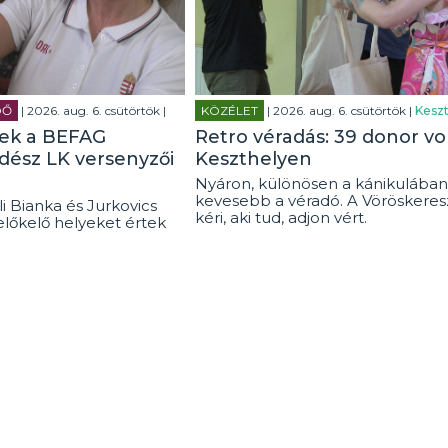
DŐ
| 2026. aug. 6. csütörtök |
KÖZÉLET
| 2026. aug. 6. csütörtök |
Keszt
tek a BEFAG
Retro véradás: 39 donor vo
rdész LK versenyzői
Keszthelyen
Nyáron, különösen a kánikulában
kevesebb a véradó. A Vöröskeresz
i Bianka és Jurkovics
kéri, aki tud, adjon vért.
előkelő helyeket értek