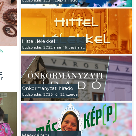
Utolsó adás: 2024. szep. 9. hétfő
Hittel, lélekkel
Utolsó adás: 2025. már. 16. vasárnap
ly
z
on
Önkormányzati híradó
Utolsó adás: 2026. júl. 22. szerda
Más-Kép(p)