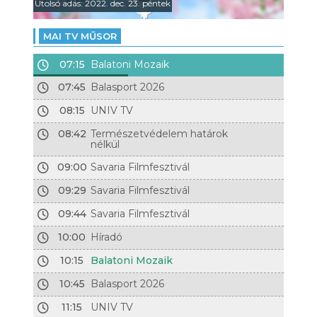
Utolsó adás: 2022. dec. 23. péntek
MAI TV MŰSOR
07:15
Balatoni Mozaik
07:45
Balasport 2026
08:15
UNIV TV
08:42
Természetvédelem határok
nélkül
09:00
Savaria Filmfesztivál
09:29
Savaria Filmfesztivál
09:44
Savaria Filmfesztivál
10:00
Híradó
10:15
Balatoni Mozaik
10:45
Balasport 2026
11:15
UNIV TV