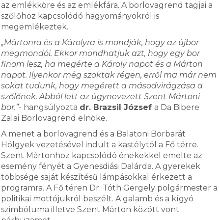
az emlékköre és az emlékfára. A borlovagrend tagjai a
szőlőhöz kapcsolódó hagyományokról is
megemlékeztek.
„Mártonra és a Károlyra is mondják, hogy az újbor
megmondói. Ekkor mondhatjuk azt, hogy egy bor
finom lesz, ha megérte a Károly napot és a Márton
napot. Ilyenkor még szoktak régen, erről ma már nem
sokat tudunk, hogy megérett a másodvirágzása a
szőlőnek. Abból lett az úgynevezett Szent Mártoni
bor.”
- hangsúlyozta
dr. Brazsil József
a Da Bibere
Zalai Borlovagrend elnöke.
A menet a borlovagrend és a Balatoni Borbarát
Hölgyek vezetésével indult a kastélytól a Fő térre.
Szent Mártonhoz kapcsolódó énekekkel emelte az
esemény fényét a Gyenesdiási Dalárda. A gyerekek
többsége saját készítésű lámpásokkal érkezett a
programra. A Fő téren Dr. Tóth Gergely polgármester a
politikai mottójukról beszélt. A galamb és a kígyó
szimbóluma illetve Szent Márton között vont