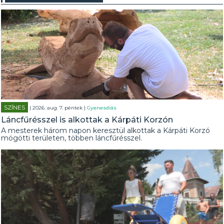
SZÍNES
| 2026. aug. 7. péntek |
Gyenesdiás
Láncfűrésszel is alkottak a Kárpáti Korzón
A mesterek három napon keresztül alkottak a Kárpáti Korzó
mögötti területen, többen láncfűrésszel.