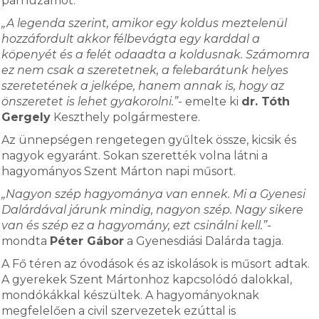
párhuzamot.
„A legenda szerint, amikor egy koldus meztelenül
hozzáfordult akkor félbevágta egy karddal a
köpenyét és a felét odaadta a koldusnak. Számomra
ez nem csak a szeretetnek, a felebarátunk helyes
szeretetének a jelképe, hanem annak is, hogy az
önszeretet is lehet gyakorolni.”
- emelte ki
dr. Tóth
Gergely
Keszthely polgármestere.
Az ünnepségen rengetegen gyűltek össze, kicsik és
nagyok egyaránt. Sokan szerették volna látni a
hagyományos Szent Márton napi műsort.
„Nagyon szép hagyománya van ennek. Mi a Gyenesi
Dalárdával járunk mindig, nagyon szép. Nagy sikere
van és szép ez a hagyomány, ezt csinálni kell.”
-
mondta
Péter Gábor
a Gyenesdiási Dalárda tagja.
A Fő téren az óvodások és az iskolások is műsort adtak.
A gyerekek Szent Mártonhoz kapcsolódó dalokkal,
mondókákkal készültek. A hagyományoknak
megfelelően a civil szervezetek ezúttal is