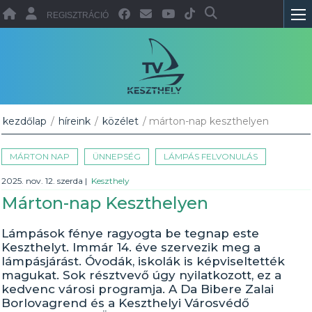
REGISZTRÁCIÓ
kezdőlap
/
híreink
/
közélet
/ márton-nap keszthelyen
MÁRTON NAP
ÜNNEPSÉG
LÁMPÁS FELVONULÁS
2025. nov. 12. szerda
|
Keszthely
Márton-nap Keszthelyen
Lámpások fénye ragyogta be tegnap este
Keszthelyt. Immár 14. éve szervezik meg a
lámpásjárást. Óvodák, iskolák is képviseltették
magukat. Sok résztvevő úgy nyilatkozott, ez a
kedvenc városi programja. A Da Bibere Zalai
Borlovagrend és a Keszthelyi Városvédő