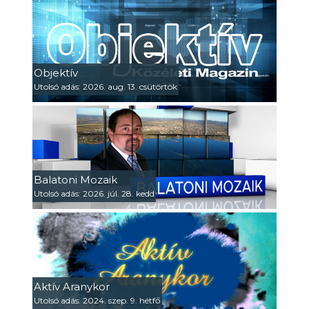
Objektív
Utolsó adás: 2026. aug. 13. csütörtök
Balatoni Mozaik
Utolsó adás: 2026. júl. 28. kedd
Aktív Aranykor
Utolsó adás: 2024. szep. 9. hétfő