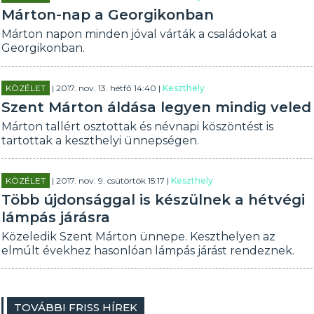
Márton-nap a Georgikonban
Márton napon minden jóval várták a családokat a
Georgikonban.
KÖZÉLET
| 2017. nov. 13. hétfő 14:40 |
Keszthely
Szent Márton áldása legyen mindig veled
Márton tallért osztottak és névnapi köszöntést is
tartottak a keszthelyi ünnepségen.
KÖZÉLET
| 2017. nov. 9. csütörtök 15:17 |
Keszthely
Több újdonsággal is készülnek a hétvégi
lámpás járásra
Közeledik Szent Márton ünnepe. Keszthelyen az
elmúlt évekhez hasonlóan lámpás járást rendeznek.
TOVÁBBI FRISS HÍREK