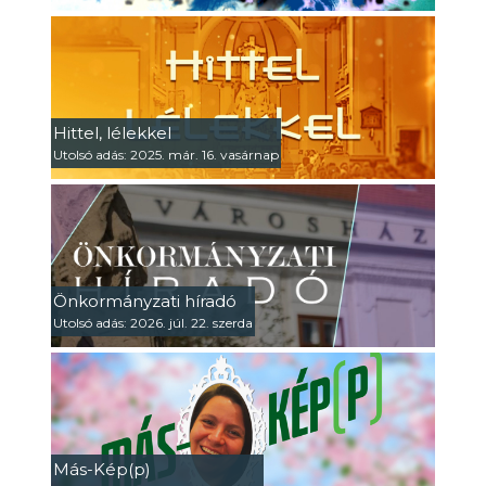
Hittel, lélekkel
Utolsó adás: 2025. már. 16. vasárnap
Önkormányzati híradó
Utolsó adás: 2026. júl. 22. szerda
Más-Kép(p)