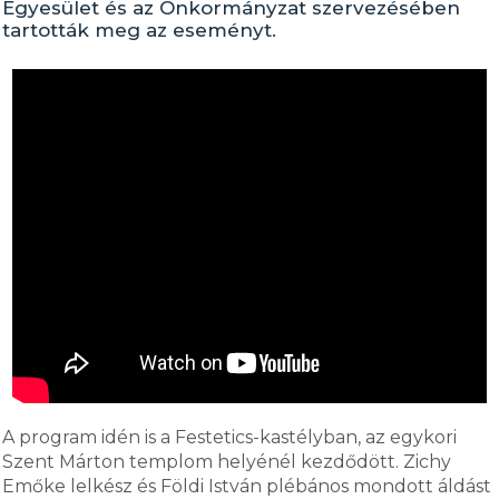
Egyesület és az Önkormányzat szervezésében
tartották meg az eseményt.
A program idén is a Festetics-kastélyban, az egykori
Szent Márton templom helyénél kezdődött. Zichy
Emőke lelkész és Földi István plébános mondott áldást