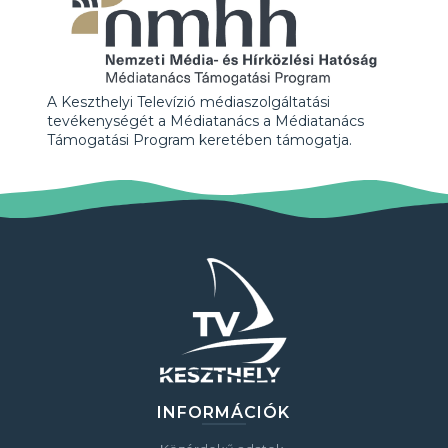
A Keszthelyi Televízió médiaszolgáltatási
tevékenységét a Médiatanács a Médiatanács
Támogatási Program keretében támogatja.
INFORMÁCIÓK