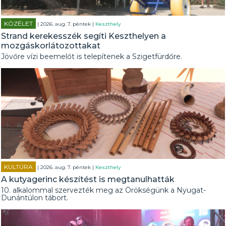
KÖZÉLET
| 2026. aug. 7. péntek |
Keszthely
Strand kerekesszék segíti Keszthelyen a
mozgáskorlátozottakat
Jövőre vízi beemelőt is telepítenek a Szigetfürdőre.
KULTÚRA
| 2026. aug. 7. péntek |
Keszthely
A kutyagerinc készítést is megtanulhatták
10. alkalommal szervezték meg az Örökségünk a Nyugat-
Dunántúlon tábort.