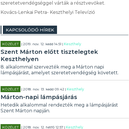
szeretetvendégséggel várták a résztvevőket.
Kovács-Lenkai Petra- Keszthelyi Televízió
KAPCSOLÓDÓ HÍREK
KÖZÉLET
| 2019. nov. 12. kedd 14:51 |
Keszthely
Szent Márton előtt tisztelegtek
Keszthelyen
8. alkalommal szervezték meg a Márton napi
lámpásjárást, amelyet szeretetvendégség követett.
KÖZÉLET
| 2018. nov. 13. kedd 09:42 |
Keszthely
Márton-napi lámpásjárás
Hetedik alkalommal rendezték meg a lámpásjárást
Szent Márton napján.
KÖZÉLET
| 2018. nov. 12. hétfő 12:57 |
Keszthely