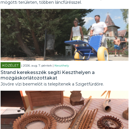
mögötti területen, többen láncfűrésszel.
KÖZÉLET
| 2026. aug. 7. péntek |
Keszthely
Strand kerekesszék segíti Keszthelyen a
mozgáskorlátozottakat
Jövőre vízi beemelőt is telepítenek a Szigetfürdőre.