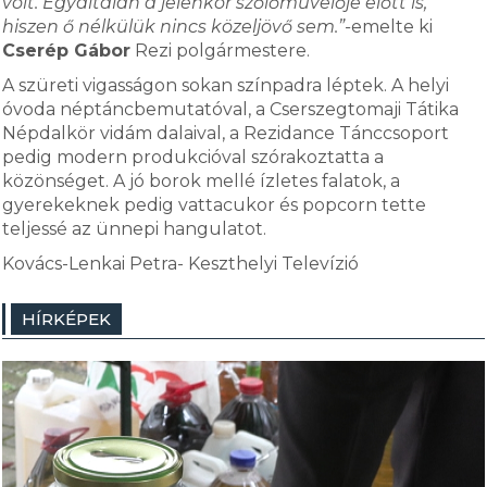
volt. Egyáltalán a jelenkor szőlőművelője előtt is,
hiszen ő nélkülük nincs közeljövő sem.”-
emelte ki
Cserép Gábor
Rezi polgármestere.
A szüreti vigasságon sokan színpadra léptek. A helyi
óvoda néptáncbemutatóval, a Cserszegtomaji Tátika
Népdalkör vidám dalaival, a Rezidance Tánccsoport
pedig modern produkcióval szórakoztatta a
közönséget. A jó borok mellé ízletes falatok, a
gyerekeknek pedig vattacukor és popcorn tette
teljessé az ünnepi hangulatot.
Kovács-Lenkai Petra- Keszthelyi Televízió
HÍRKÉPEK