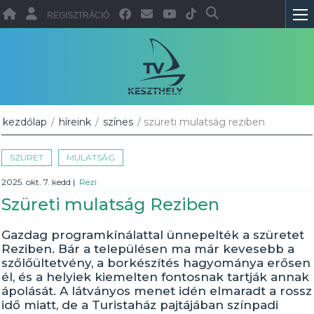
REGISZTRÁCIÓ
kezdőlap
/
híreink
/
színes
/ szüreti mulatság reziben
SZÜRET
MULATSÁG
2025. okt. 7. kedd
|
Rezi
Szüreti mulatság Reziben
Gazdag programkínálattal ünnepelték a szüretet
Reziben. Bár a településen ma már kevesebb a
szőlőültetvény, a borkészítés hagyománya erősen
él, és a helyiek kiemelten fontosnak tartják annak
ápolását. A látványos menet idén elmaradt a rossz
idő miatt, de a Turistaház pajtájában színpadi