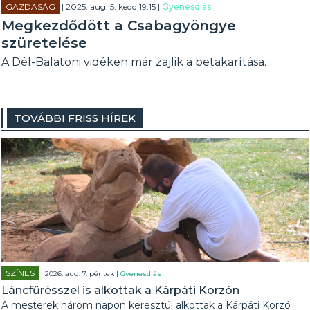
GAZDASÁG
| 2025. aug. 5. kedd 19:15 |
Gyenesdiás
Megkezdődött a Csabagyöngye
szüretelése
A Dél-Balatoni vidéken már zajlik a betakarítása.
TOVÁBBI FRISS HÍREK
SZÍNES
| 2026. aug. 7. péntek |
Gyenesdiás
Láncfűrésszel is alkottak a Kárpáti Korzón
A mesterek három napon keresztül alkottak a Kárpáti Korzó