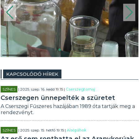
KAPCSOLÓDÓ HÍREK
SZÍNES
| 2025. szep. 16. kedd 19:15 |
Cserszegtomaj
Cserszegen ünnepelték a szüretet
A Cserszegi Fűszeres hazájában 1989 óta tartják meg a
rendezvényt.
SZÍNES
| 2025. szep. 15. hétfő 19:15 |
Alsópáhok
Az eső sem ronthatta el az Aranykorúak