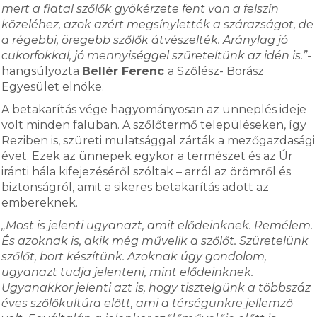
mert a fiatal szőlők gyökérzete fent van a felszín
közeléhez, azok azért megsínylették a szárazságot, de
a régebbi, öregebb szőlők átvészelték. Aránylag jó
cukorfokkal, jó mennyiséggel szüreteltünk az idén is.”-
hangsúlyozta
Bellér Ferenc
a Szőlész- Borász
Egyesület elnöke.
A betakarítás vége hagyományosan az ünneplés ideje
volt minden faluban. A szőlőtermő településeken, így
Reziben is, szüreti mulatsággal zárták a mezőgazdasági
évet. Ezek az ünnepek egykor a természet és az Úr
iránti hála kifejezéséről szóltak – arról az örömről és
biztonságról, amit a sikeres betakarítás adott az
embereknek.
„Most is jelenti ugyanazt, amit elődeinknek. Remélem.
És azoknak is, akik még művelik a szőlőt. Szüretelünk
szőlőt, bort készítünk. Azoknak úgy gondolom,
ugyanazt tudja jelenteni, mint elődeinknek.
Ugyanakkor jelenti azt is, hogy tisztelgünk a többszáz
éves szőlőkultúra előtt, ami a térségünkre jellemző