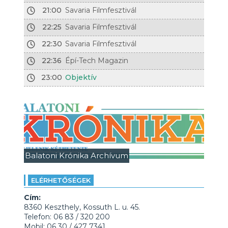
21:00
Savaria Filmfesztivál
22:25
Savaria Filmfesztivál
22:30
Savaria Filmfesztivál
22:36
Épí-Tech Magazin
23:00
Objektív
Balatoni Krónika Archívum
ELÉRHETŐSÉGEK
Cím:
8360 Keszthely, Kossuth L. u. 45.
Telefon: 06 83 / 320 200
Mobil: 06 30 / 427 7341