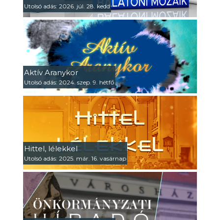
Utolsó adás: 2026. júl. 28. kedd
Aktív Aranykor
Utolsó adás: 2024. szep. 9. hétfő
Hittel, lélekkel
Utolsó adás: 2025. már. 16. vasárnap