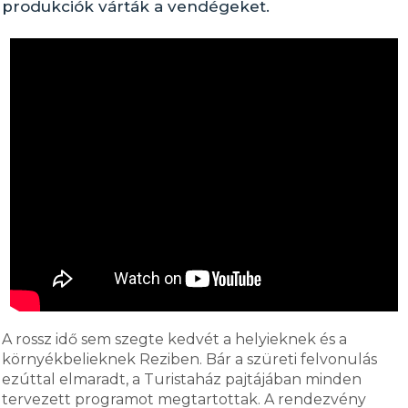
produkciók várták a vendégeket.
A rossz idő sem szegte kedvét a helyieknek és a
környékbelieknek Reziben. Bár a szüreti felvonulás
ezúttal elmaradt, a Turistaház pajtájában minden
tervezett programot megtartottak. A rendezvény