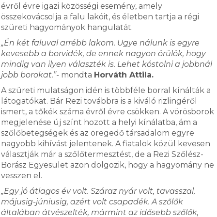
évről évre igazi közösségi esemény, amely
összekovácsolja a falu lakóit, és életben tartja a régi
szüreti hagyományok hangulatát.
„Én két faluval arrébb lakom. Ugye nálunk is egyre
kevesebb a borvidék, de ennek nagyon örülök, hogy
mindig van ilyen választék is. Lehet kóstolni a jobbnál
jobb borokat.”
- mondta
Horváth Attila.
A szüreti mulatságon idén is többféle borral kínálták a
látogatókat. Bár Rezi továbbra is a kiváló rizlingéről
ismert, a tőkék száma évről évre csökken. A vörösborok
megjelenése új színt hozott a helyi kínálatba, ám a
szőlőbetegségek és az öregedő társadalom egyre
nagyobb kihívást jelentenek. A fiatalok közül kevesen
választják már a szőlőtermesztést, de a Rezi Szőlész-
Borász Egyesület azon dolgozik, hogy a hagyomány ne
vesszen el.
„Egy jó átlagos év volt. Száraz nyár volt, tavasszal,
májusig-júniusig, azért volt csapadék. A szőlők
általában átvészelték, mármint az idősebb szőlők,