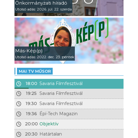
Önkormányzati híradó
Utolsó adás: 2026. júl. 22. szerda
Más-Kép(p)
Utolsó adás: 2022. dec. 23. péntek
MAI TV MŰSOR
18:00
Savaria Filmfesztivál
19:25
Savaria Filmfesztivál
19:30
Savaria Filmfesztivál
19:36
Épí-Tech Magazin
20:00
Objektív
20:30
Határtalan