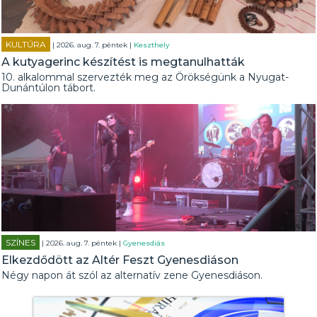
KULTÚRA
| 2026. aug. 7. péntek |
Keszthely
A kutyagerinc készítést is megtanulhatták
10. alkalommal szervezték meg az Örökségünk a Nyugat-
Dunántúlon tábort.
SZÍNES
| 2026. aug. 7. péntek |
Gyenesdiás
Elkezdődött az Altér Feszt Gyenesdiáson
Négy napon át szól az alternatív zene Gyenesdiáson.