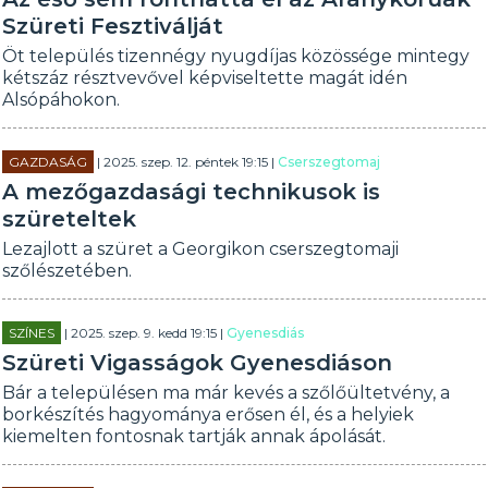
Szüreti Fesztiválját
Öt település tizennégy nyugdíjas közössége mintegy
kétszáz résztvevővel képviseltette magát idén
Alsópáhokon.
GAZDASÁG
| 2025. szep. 12. péntek 19:15 |
Cserszegtomaj
A mezőgazdasági technikusok is
szüreteltek
Lezajlott a szüret a Georgikon cserszegtomaji
szőlészetében.
SZÍNES
| 2025. szep. 9. kedd 19:15 |
Gyenesdiás
Szüreti Vigasságok Gyenesdiáson
Bár a településen ma már kevés a szőlőültetvény, a
borkészítés hagyománya erősen él, és a helyiek
kiemelten fontosnak tartják annak ápolását.