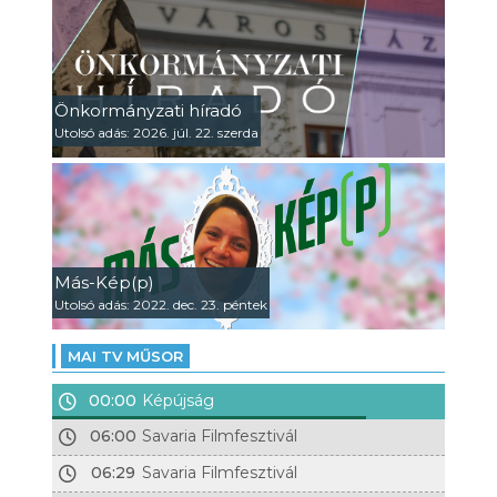
Önkormányzati híradó
Utolsó adás: 2026. júl. 22. szerda
Más-Kép(p)
Utolsó adás: 2022. dec. 23. péntek
MAI TV MŰSOR
00:00
Képújság
06:00
Savaria Filmfesztivál
06:29
Savaria Filmfesztivál