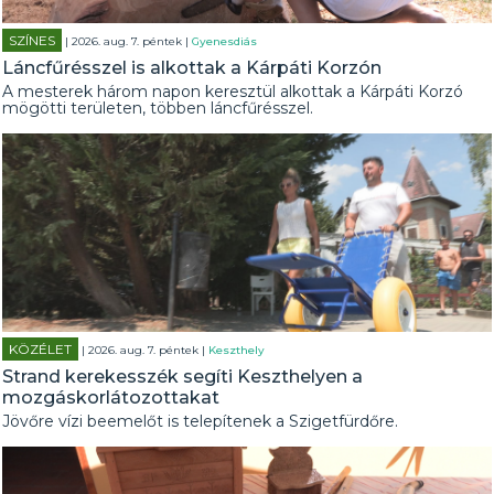
SZÍNES
| 2026. aug. 7. péntek |
Gyenesdiás
Láncfűrésszel is alkottak a Kárpáti Korzón
A mesterek három napon keresztül alkottak a Kárpáti Korzó
mögötti területen, többen láncfűrésszel.
KÖZÉLET
| 2026. aug. 7. péntek |
Keszthely
Strand kerekesszék segíti Keszthelyen a
mozgáskorlátozottakat
Jövőre vízi beemelőt is telepítenek a Szigetfürdőre.