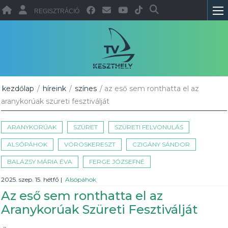
REGISZTRÁCIÓ
kezdőlap
/
híreink
/
színes
/ az eső sem ronthatta el az
aranykorúak szüreti fesztiválját
ARANYKORÚAK
SZÜRET
SZÜRETI FELVONULÁS
ALSÓPÁHOK
VÖRÖSKERESZT
CZIGÁNY SÁNDOR
BALÁZSY MÁRIA ÉVA
FERGE JÓZSEFNÉ
2025. szep. 15. hétfő
|
Alsópáhok
Az eső sem ronthatta el az
Aranykorúak Szüreti Fesztiválját