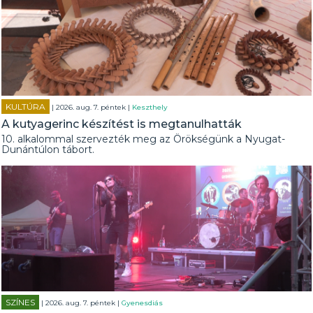
KULTÚRA
| 2026. aug. 7. péntek |
Keszthely
A kutyagerinc készítést is megtanulhatták
10. alkalommal szervezték meg az Örökségünk a Nyugat-
Dunántúlon tábort.
SZÍNES
| 2026. aug. 7. péntek |
Gyenesdiás