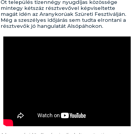
Öt település tizennégy nyugdíjas közössége
mintegy kétszáz résztvevővel képviseltette
magát idén az Aranykorúak Szüreti Fesztiválján.
Még a szeszélyes időjárás sem tudta elrontani a
résztvevők jó hangulatát Alsópáhokon.