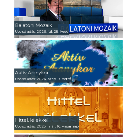
Balatoni Mozaik
Utolsó adás: 2026. júl. 28. kedd
Aktív Aranykor
Utolsó adás: 2024. szep. 9. hétfő
Hittel, lélekkel
Utolsó adás: 2025. már. 16. vasárnap