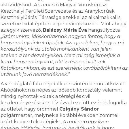
aktív időskort. A szervező Magyar Vöröskereszt
Keszthelyi Területi Szervezete és az Aranykorúak
Keszthelyi Járási Társasága ezekkel az alkalmakkal is
szeretne hidat építeni a generációk között. Mint ahogy
az egyik szervező,
Balázsy Mária Éva
hangsúlyozta:
„Számunkra, időskorúaknak nagyon fontos, hogy a
hagyományainkat ápoljuk. Azt gondolom, hogy a mi
korosztályunk az utolsó mohikánként van jelen
ezeken a rendezvényeken. Mert mi még ismerjük a
korai hagyományokat, aktív részesei voltunk
fiatalkorunkban, és ezt szeretnénk továbbörökíteni az
utánunk jövő nemzedéknek.”
A vendéglátó falu népdalköre szintén bemutatkozott.
Alsópáhokon is népes az idősebb korosztály, valamint
mindig nyitottak voltak a térségi és civil
kezdeményezésekre. Tíz évvel ezelőtt ezért is fogadta
az ötletet nagy örömmel
Czigány Sándor
polgármester, melynek a korábbi években zömmel
azért kedveztek az égiek.
„A mai nap egy ilyen
érdekes időjárást fogtunk ki, hezitáltunk is, hogy