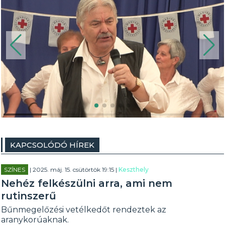
KAPCSOLÓDÓ HÍREK
SZÍNES
| 2025. máj. 15. csütörtök 19:15 |
Keszthely
Nehéz felkészülni arra, ami nem
rutinszerű
Bűnmegelőzési vetélkedőt rendeztek az
aranykorúaknak.