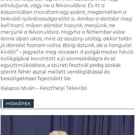
elinduljunk, vagy ne a felvonulásra. És itt a
köszöntőben mondtam egy poént, megismétlem a
televízió nyilvánossága előtt is. Amikor a döntést meg
kell hozni, milyen döntést hozunk, menjünk, ne
menjünk a felvonulásra. Hogyha a férfiember előre
lenne olyan okos, mint az asszony utólag, akkor talán
jó döntést hoztam volna. Bőrig áztunk, de a hangulat
kiváló!”
– jegyezte meg viccesen. A polgármester hévízi
kollégájával koccintott a jó szomszédságra és az
együttműködésre, a szüreti fesztivál pedig szokás
szerint fehér asztal mellett vendéglátással és
beszélgetéssel fejeződött be.
Kalapos István – Keszthelyi Televízió
HÍRKÉPEK