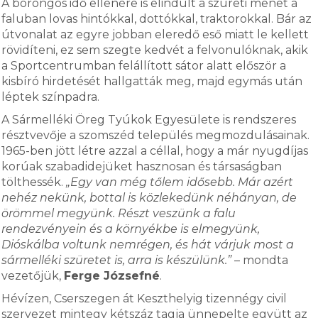
A borongós idő ellenére is elindult a szüreti menet a
faluban lovas hintókkal, dottókkal, traktorokkal. Bár az
útvonalat az egyre jobban eleredő eső miatt le kellett
rövidíteni, ez sem szegte kedvét a felvonulóknak, akik
a Sportcentrumban felállított sátor alatt először a
kisbíró hirdetését hallgatták meg, majd egymás után
léptek színpadra.
A Sármelléki Öreg Tyúkok Egyesülete is rendszeres
résztvevője a szomszéd település megmozdulásainak.
1965-ben jött létre azzal a céllal, hogy a már nyugdíjas
korúak szabadidejüket hasznosan és társaságban
tölthessék.
„Egy van még tőlem idősebb. Már azért
nehéz nekünk, bottal is közlekedünk néhányan, de
örömmel megyünk. Részt veszünk a falu
rendezvényein és a környékbe is elmegyünk,
Dióskálba voltunk nemrégen, és hát várjuk most a
sármelléki szüretet is, arra is készülünk.”
– mondta
vezetőjük,
Ferge Józsefné
.
Hévízen, Cserszegen át Keszthelyig tizennégy civil
szervezet mintegy kétszáz tagja ünnepelte együtt az