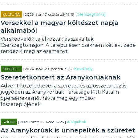
KULTÚRA
| 2025. ápr. 17. csütörtök 19:15 |
Cserszegtomaj
Versekkel a magyar költészet napja
alkalmából
Verskedvelők találkoztak és szavaltak
Cserszegtomajon. A településen csaknem két évtizede
rendezik meg az eseményt.
KÖZÉLET
| 2024. nov. 29. péntek 19:15 |
Keszthely
Szeretetkoncert az Aranykorúaknak
Advent közeledtével a szeretet és az összetartozás
jegyében az Aranykorúak Társasága Pitti Katalin
operaénekesnőt hívta meg egy műsor
főszereplőjének.
SZÍNES
| 2023. szep. 12. kedd 16:23 |
Alsópáhok
Az Aranykorúak is ünnepelték a szüretet