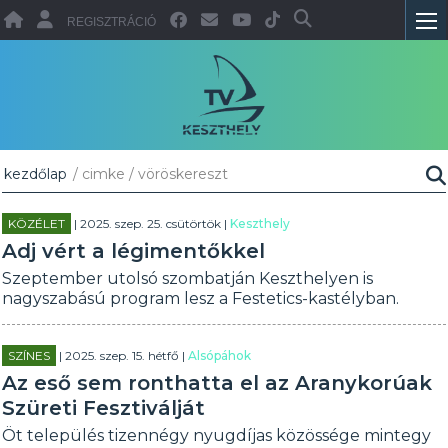
REGISZTRÁCIÓ
kezdőlap
/ cimke / vöröskereszt
KÖZÉLET
| 2025. szep. 25. csütörtök |
Keszthely
Adj vért a légimentőkkel
Szeptember utolsó szombatján Keszthelyen is
nagyszabású program lesz a Festetics-kastélyban.
SZÍNES
| 2025. szep. 15. hétfő |
Alsópáhok
Az eső sem ronthatta el az Aranykorúak
Szüreti Fesztiválját
Öt település tizennégy nyugdíjas közössége mintegy