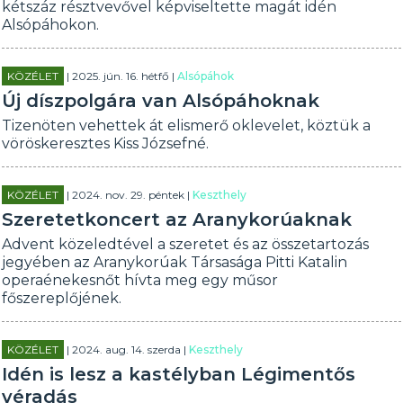
kétszáz résztvevővel képviseltette magát idén
Alsópáhokon.
KÖZÉLET
| 2025. jún. 16. hétfő |
Alsópáhok
Új díszpolgára van Alsópáhoknak
Tizenöten vehettek át elismerő oklevelet, köztük a
vöröskeresztes Kiss Józsefné.
KÖZÉLET
| 2024. nov. 29. péntek |
Keszthely
Szeretetkoncert az Aranykorúaknak
Advent közeledtével a szeretet és az összetartozás
jegyében az Aranykorúak Társasága Pitti Katalin
operaénekesnőt hívta meg egy műsor
főszereplőjének.
KÖZÉLET
| 2024. aug. 14. szerda |
Keszthely
Idén is lesz a kastélyban Légimentős
véradás