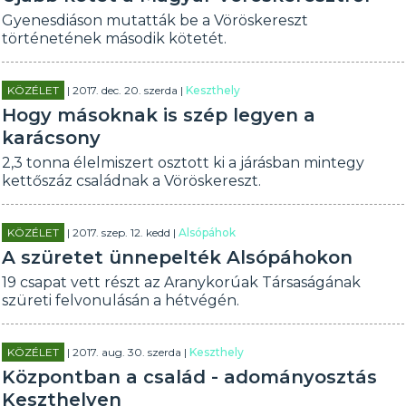
Gyenesdiáson mutatták be a Vöröskereszt
történetének második kötetét.
KÖZÉLET
| 2017. dec. 20. szerda |
Keszthely
Hogy másoknak is szép legyen a
karácsony
2,3 tonna élelmiszert osztott ki a járásban mintegy
kettőszáz családnak a Vöröskereszt.
KÖZÉLET
| 2017. szep. 12. kedd |
Alsópáhok
A szüretet ünnepelték Alsópáhokon
19 csapat vett részt az Aranykorúak Társaságának
szüreti felvonulásán a hétvégén.
KÖZÉLET
| 2017. aug. 30. szerda |
Keszthely
Központban a család - adományosztás
Keszthelyen