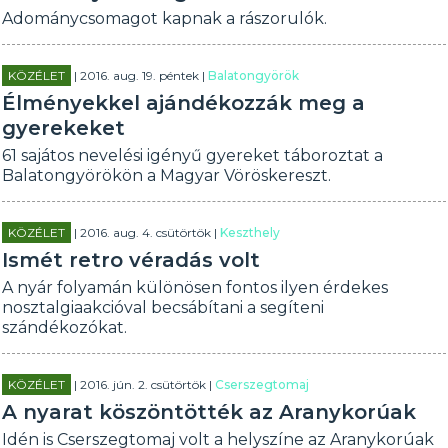
Adománycsomagot kapnak a rászorulók.
KÖZÉLET
| 2016. aug. 19. péntek |
Balatongyörök
Élményekkel ajándékozzák meg a
gyerekeket
61 sajátos nevelési igényű gyereket táboroztat a
Balatongyörökön a Magyar Vöröskereszt.
KÖZÉLET
| 2016. aug. 4. csütörtök |
Keszthely
Ismét retro véradás volt
A nyár folyamán különösen fontos ilyen érdekes
nosztalgiaakcióval becsábítani a segíteni
szándékozókat.
KÖZÉLET
| 2016. jún. 2. csütörtök |
Cserszegtomaj
A nyarat köszöntötték az Aranykorúak
Idén is Cserszegtomaj volt a helyszíne az Aranykorúak