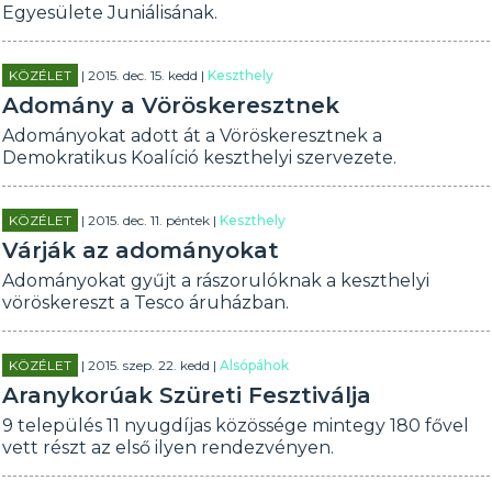
Egyesülete Juniálisának.
KÖZÉLET
| 2015. dec. 15. kedd |
Keszthely
Adomány a Vöröskeresztnek
Adományokat adott át a Vöröskeresztnek a
Demokratikus Koalíció keszthelyi szervezete.
KÖZÉLET
| 2015. dec. 11. péntek |
Keszthely
Várják az adományokat
Adományokat gyűjt a rászorulóknak a keszthelyi
vöröskereszt a Tesco áruházban.
KÖZÉLET
| 2015. szep. 22. kedd |
Alsópáhok
Aranykorúak Szüreti Fesztiválja
9 település 11 nyugdíjas közössége mintegy 180 fővel
vett részt az első ilyen rendezvényen.