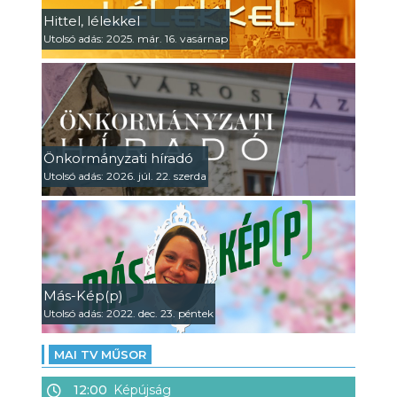
Hittel, lélekkel
Utolsó adás: 2025. már. 16. vasárnap
Önkormányzati híradó
Utolsó adás: 2026. júl. 22. szerda
Más-Kép(p)
Utolsó adás: 2022. dec. 23. péntek
MAI TV MŰSOR
12:00
Képújság