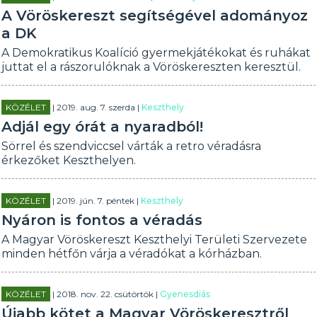
A Vöröskereszt segítségével adományoz
a DK
A Demokratikus Koalíció gyermekjátékokat és ruhákat
juttat el a rászorulóknak a Vöröskereszten keresztül.
KÖZÉLET
| 2019. aug. 7. szerda |
Keszthely
Adjál egy órát a nyaradból!
Sörrel és szendviccsel várták a retro véradásra
érkezőket Keszthelyen.
KÖZÉLET
| 2019. jún. 7. péntek |
Keszthely
Nyáron is fontos a véradás
A Magyar Vöröskereszt Keszthelyi Területi Szervezete
minden hétfőn várja a véradókat a kórházban.
KÖZÉLET
| 2018. nov. 22. csütörtök |
Gyenesdiás
Újabb kötet a Magyar Vöröskeresztről