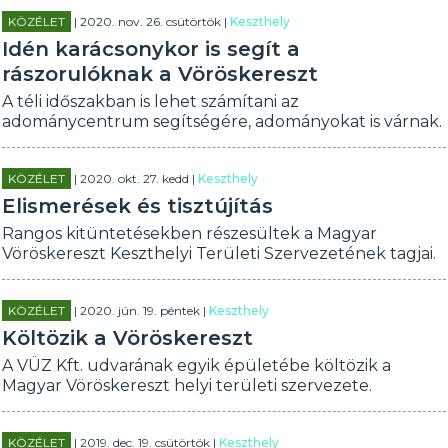
KÖZÉLET
| 2020. nov. 26. csütörtök |
Keszthely
Idén karácsonykor is segít a
rászorulóknak a Vöröskereszt
A téli időszakban is lehet számítani az
adománycentrum segítségére, adományokat is várnak.
KÖZÉLET
| 2020. okt. 27. kedd |
Keszthely
Elismerések és tisztújítás
Rangos kitüntetésekben részesültek a Magyar
Vöröskereszt Keszthelyi Területi Szervezetének tagjai.
KÖZÉLET
| 2020. jún. 19. péntek |
Keszthely
Költözik a Vöröskereszt
A VÜZ Kft. udvarának egyik épületébe költözik a
Magyar Vöröskereszt helyi területi szervezete.
KÖZÉLET
| 2019. dec. 19. csütörtök |
Keszthely