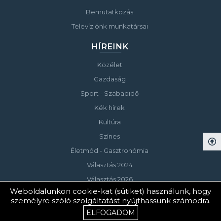
Bemutatkozás
Televíziónk munkatársai
HÍREINK
Közélet
Gazdaság
Sport - Szabadidő
Kék hírek
Kultúra
Színes
Életmód - Gasztronómia
Választás 2024
Választás 2026
Weboldalunkon cookie-kat (sütiket) használunk, hogy
személyre szóló szolgáltatást nyújthassunk számodra.
© Copyright 2023 Keszthelyi Televízió
ELFOGADOM