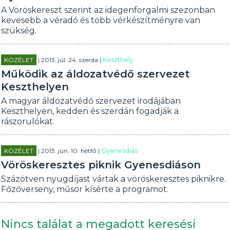
A Vöröskereszt szerint az idegenforgalmi szezonban
kevesebb a véradó és több vérkészítményre van
szükség.
KÖZÉLET
| 2013. júl. 24. szerda |
Keszthely
Működik az áldozatvédő szervezet
Keszthelyen
A magyar áldozatvédő szervezet irodájában
Keszthelyen, kedden és szerdán fogadják a
rászorulókat.
KÖZÉLET
| 2013. jún. 10. hétfő |
Gyenesdiás
Vöröskeresztes piknik Gyenesdiáson
Százötven nyugdíjast vártak a vöröskeresztes piknikre.
Főzőverseny, műsor kísérte a programot.
Nincs találat a megadott keresési