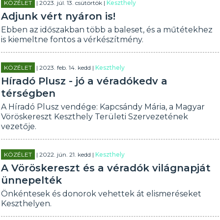
KÖZÉLET
| 2023. júl. 13. csütörtök |
Keszthely
Adjunk vért nyáron is!
Ebben az időszakban több a baleset, és a műtétekhez
is kiemeltne fontos a vérkészítmény.
KÖZÉLET
| 2023. feb. 14. kedd |
Keszthely
Híradó Plusz - jó a véradókedv a
térségben
A Híradó Plusz vendége: Kapcsándy Mária, a Magyar
Vöröskereszt Keszthely Területi Szervezetének
vezetője.
KÖZÉLET
| 2022. jún. 21. kedd |
Keszthely
A Vöröskereszt és a véradók világnapját
ünnepelték
Önkéntesek és donorok vehettek át elismeréseket
Keszthelyen.