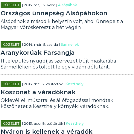
KÖZÉLET
| 2015. máj. 12. kedd |
Alsópáhok
Országos ünnepség Alsópáhokon
Alsópáhok a második helyszín volt, ahol ünnepelt a
Magyar Vöröskereszt a hét végén.
KÖZÉLET
| 2014. már. 5. szerda |
Sármellék
Aranykorúak Farsangja
11 település nyugdíjas szervezet bújt maskarába
Sármelléken és töltött le egy vidám délutánt.
KÖZÉLET
| 2013. dec. 12. csütörtök |
Keszthely
Köszönet a véradóknak
Oklevéllel, műsorral és állófogadással mondtak
köszönetet a Keszthely környéki véradóknak.
KÖZÉLET
| 2013. aug. 8. csütörtök |
Keszthely
Nyáron is kellenek a véradók