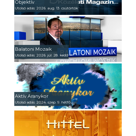
Objektív
Utolsó adás: 2026. aug. 13. csütörtök
Balatoni Mozaik
Utolsó adás: 2026. júl. 28. kedd
Aktív Aranykor
Utolsó adás: 2024. szep. 9. hétfő