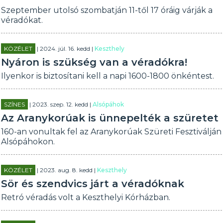
Szeptember utolsó szombatján 11-től 17 óráig várják a
véradókat.
KÖZÉLET
| 2024. júl. 16. kedd |
Keszthely
Nyáron is szükség van a véradókra!
Ilyenkor is biztosítani kell a napi 1600-1800 önkéntest.
SZÍNES
| 2023. szep. 12. kedd |
Alsópáhok
Az Aranykorúak is ünnepelték a szüretet
160-an vonultak fel az Aranykorúak Szüreti Fesztiválján
Alsópáhokon.
KÖZÉLET
| 2023. aug. 8. kedd |
Keszthely
Sör és szendvics járt a véradóknak
Retró véradás volt a Keszthelyi Kórházban.