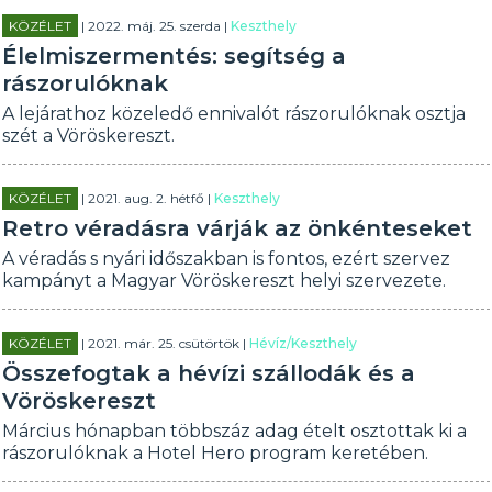
KÖZÉLET
| 2022. máj. 25. szerda |
Keszthely
Élelmiszermentés: segítség a
rászorulóknak
A lejárathoz közeledő ennivalót rászorulóknak osztja
szét a Vöröskereszt.
KÖZÉLET
| 2021. aug. 2. hétfő |
Keszthely
Retro véradásra várják az önkénteseket
A véradás s nyári időszakban is fontos, ezért szervez
kampányt a Magyar Vöröskereszt helyi szervezete.
KÖZÉLET
| 2021. már. 25. csütörtök |
Hévíz/Keszthely
Összefogtak a hévízi szállodák és a
Vöröskereszt
Március hónapban többszáz adag ételt osztottak ki a
rászorulóknak a Hotel Hero program keretében.