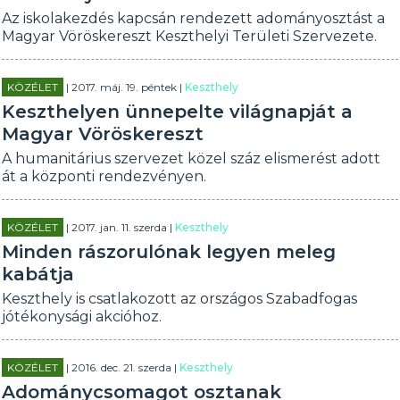
Az iskolakezdés kapcsán rendezett adományosztást a
Magyar Vöröskereszt Keszthelyi Területi Szervezete.
KÖZÉLET
| 2017. máj. 19. péntek |
Keszthely
Keszthelyen ünnepelte világnapját a
Magyar Vöröskereszt
A humanitárius szervezet közel száz elismerést adott
át a központi rendezvényen.
KÖZÉLET
| 2017. jan. 11. szerda |
Keszthely
Minden rászorulónak legyen meleg
kabátja
Keszthely is csatlakozott az országos Szabadfogas
jótékonysági akcióhoz.
KÖZÉLET
| 2016. dec. 21. szerda |
Keszthely
Adománycsomagot osztanak