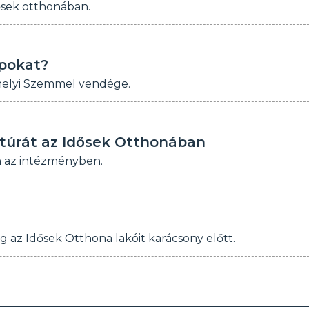
ősek otthonában.
apokat?
thelyi Szemmel vendége.
uktúrát az Idősek Otthonában
n az intézményben.
g az Idősek Otthona lakóit karácsony előtt.