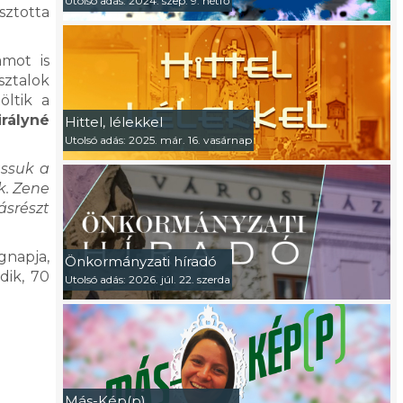
Utolsó adás: 2024. szep. 9. hétfő
sztotta
mot is
sztalok
öltik a
irályné
Hittel, lélekkel
Utolsó adás: 2025. már. 16. vasárnap
assuk a
k. Zene
ásrészt
gnapja,
Önkormányzati híradó
dik, 70
Utolsó adás: 2026. júl. 22. szerda
Más-Kép(p)