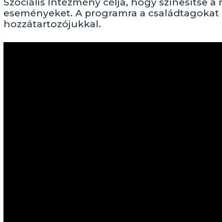
Szociális Intézmény célja, hogy színesítse 
eseményeket. A programra a családtagokat 
hozzátartozójukkal.