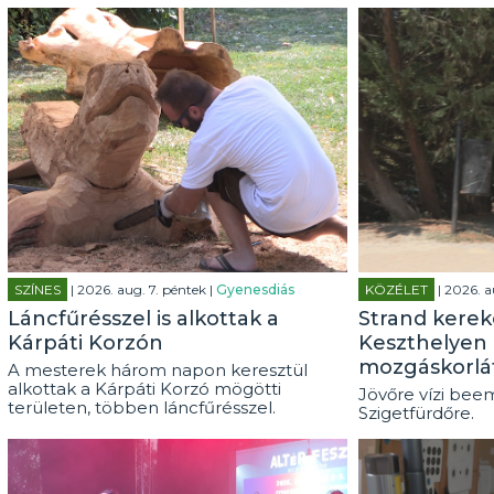
SZÍNES
| 2026. aug. 7. péntek |
Gyenesdiás
KÖZÉLET
| 2026. a
Láncfűrésszel is alkottak a
Strand kerek
Kárpáti Korzón
Keszthelyen 
mozgáskorlá
A mesterek három napon keresztül
alkottak a Kárpáti Korzó mögötti
Jövőre vízi beem
területen, többen láncfűrésszel.
Szigetfürdőre.