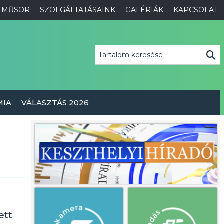
MŰSOR
SZOLGÁLTATÁSAINK
GALÉRIÁK
KAPCSOLAT
MIA
VÁLASZTÁS 2026
ett