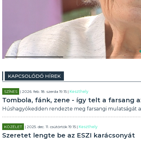
KAPCSOLÓDÓ HÍREK
SZÍNES
| 2026. feb. 18. szerda 19:15 |
Keszthely
Tombola, fánk, zene - így telt a farsang
Húshagyókedden rendezte meg farsangi mulatságát az 
KÖZÉLET
| 2025. dec. 11. csütörtök 19:15 |
Keszthely
Szeretet lengte be az ESZI karácsonyát