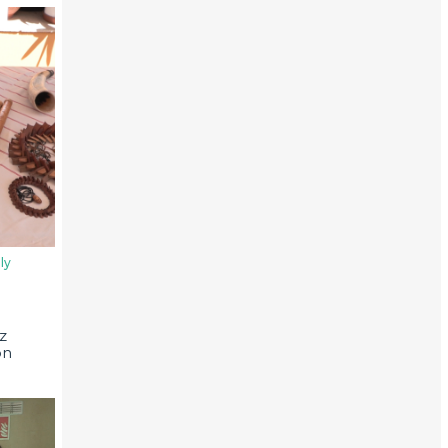
ly
z
on