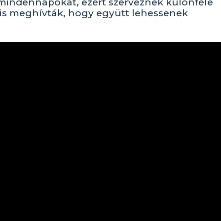
a mindennapokat, ezért szerveznek különféle
is meghívták, hogy együtt lehessenek