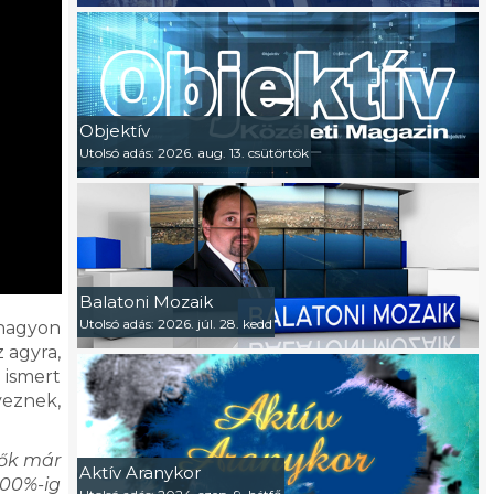
Objektív
Utolsó adás: 2026. aug. 13. csütörtök
Balatoni Mozaik
Utolsó adás: 2026. júl. 28. kedd
 nagyon
 agyra,
 ismert
veznek,
 ők már
Aktív Aranykor
100%-ig