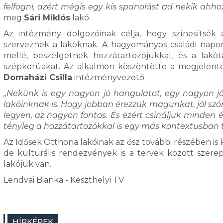
felfogni, azért mégis egy kis spanolást ad nekik ahhoz
meg
Sári Miklós
lakó.
Az intézmény dolgozóinak célja, hogy színesítsé
szerveznek a lakóknak. A hagyományos családi napon 
mellé, beszélgetnek hozzátartozójukkal, és a lakó
szépkorúakat. Az alkalmon köszöntötte a megjelent
Domaházi Csilla
intézményvezető.
„Nekünk is egy nagyon jó hangulatot, egy nagyon j
lakóinknak is. Hogy jobban érezzük magunkat, jól sz
legyen, az nagyon fontos. És ezért csináljuk minden 
tényleg a hozzátartozókkal is egy más kontextusban t
Az Idősek Otthona lakóinak az ősz további részében is
de kulturális rendezvények is a tervek között szere
lakójuk van.
Lendvai Bianka - Keszthelyi TV
HÍRKÉPEK