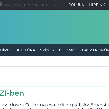
RÓLUNK
HÍREINK
8360 KESZTHELY, KOSSUTH L. U. 45.
 HÍREK
KULTÚRA
SZÍNES
ÉLETMÓD - GASZTRONÓ
n
SZI-ben
s az Idősek Otthona családi napját. Az Egyesít