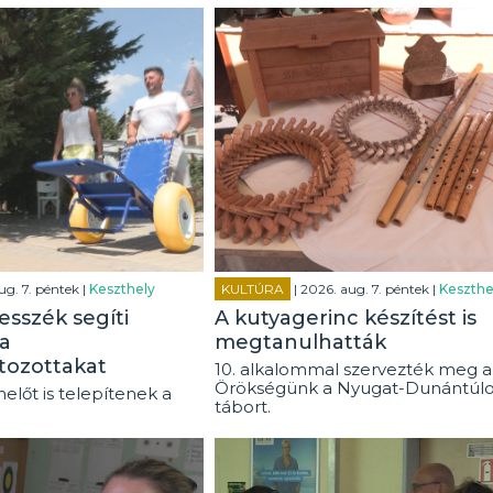
ug. 7. péntek |
Keszthely
KULTÚRA
| 2026. aug. 7. péntek |
Keszthe
esszék segíti
A kutyagerinc készítést is
a
megtanulhatták
tozottakat
10. alkalommal szervezték meg a
Örökségünk a Nyugat-Dunántúl
előt is telepítenek a
tábort.