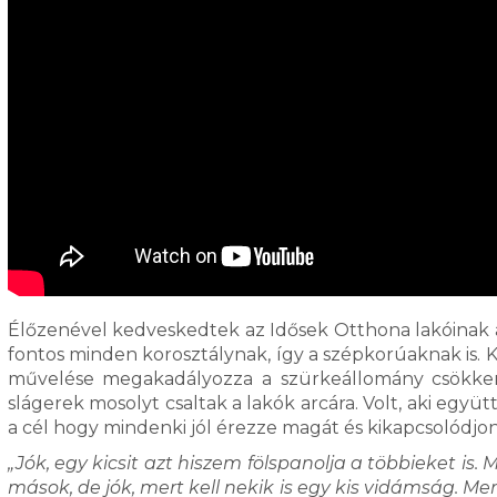
Élőzenével kedveskedtek az Idősek Otthona lakóinak a 
fontos minden korosztálynak, így a szépkorúaknak is. Ku
művelése megakadályozza a szürkeállomány csökkené
slágerek mosolyt csaltak a lakók arcára. Volt, aki együ
a cél hogy mindenki jól érezze magát és kikapcsolódjon
„Jók, egy kicsit azt hiszem fölspanolja a többieket 
mások, de jók, mert kell nekik is egy kis vidámság. Mer