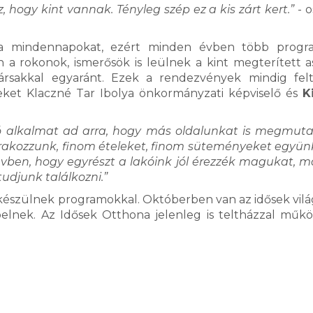
, hogy kint vannak. Tényleg szép ez a kis zárt kert.”
- o
k a mindennapokat, ezért minden évben több progra
a rokonok, ismerősök is leülnek a kint megterített a
társakkal egyaránt. Ezek a rendezvények mindig felt
eket Klaczné Tar Ibolya önkormányzati képviselő és
K
ó alkalmat ad arra, hogy más oldalunkat is megmut
órakozzunk, finom ételeket, finom süteményeket együn
évben, hogy egyrészt a lakóink jól érezzék magukat, m
udjunk találkozni.”
 készülnek programokkal. Októberben van az idősek vilá
pelnek. Az Idősek Otthona jelenleg is teltházzal műkö