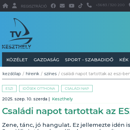
+36 83 / 320 200
REGISZTRÁCIÓ
KÖZÉLET
GAZDASÁG
SPORT - SZABADIDŐ
KÉK
kezdőlap
/
híreink
/
színes
/ családi napot tartottak az eszi-be
ESZI
IDŐSEK OTTHONA
CSALÁDI NAP
2025. szep. 10. szerda
|
Keszthely
Családi napot tartottak az E
Zene, tánc, jó hangulat. Ez jellemezte idén i