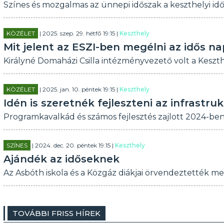
Színes és mozgalmas az ünnepi időszak a keszthelyi id
KÖZÉLET
| 2025. szep. 29. hétfő 19:15 |
Keszthely
Mit jelent az ESZI-ben megélni az idős n
Királyné Domaházi Csilla intézményvezető volt a Kesz
KÖZÉLET
| 2025. jan. 10. péntek 19:15 |
Keszthely
Idén is szeretnék fejleszteni az infrastr
Programkavalkád és számos fejlesztés zajlott 2024-be
SZÍNES
| 2024. dec. 20. péntek 19:15 |
Keszthely
Ajándék az időseknek
Az Asbóth iskola és a Közgáz diákjai örvendeztették me
TOVÁBBI FRISS HÍREK