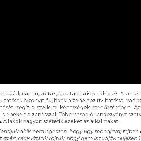
családi napon, voltak, akik táncra is perdültek. A zene
tatások bizonyítják, hogy a zene pozitív hatással van az
sét, segít a szellemi képességek megőrzésében. Az
tt is énekelt a zenésszel. Több hasonló rendezvényt szer
. A lakók nagyon szeretik ezeket az alkalmakat.
is. Mondjuk akik nem egészen, hogy úgy mondjam, fejben
t azért csak látszik rajtuk, hogy nem is tudják teljesen 