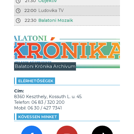
21:30
Objektív
22:00
Ludovika TV
22:30
Balatoni Mozaik
Balatoni Krónika Archívum
ELÉRHETŐSÉGEK
Cím:
8360 Keszthely, Kossuth L. u. 45.
Telefon: 06 83 / 320 200
Mobil: 06 30 / 427 7341
KÖVESSEN MINKET