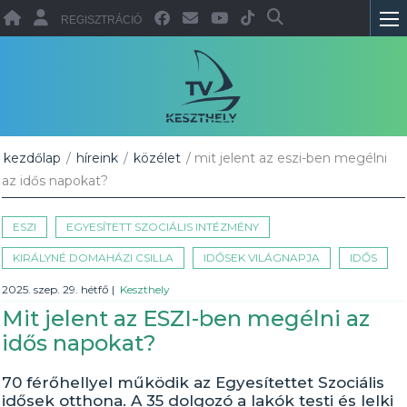
REGISZTRÁCIÓ
kezdőlap
/
híreink
/
közélet
/ mit jelent az eszi-ben megélni
az idős napokat?
ESZI
EGYESÍTETT SZOCIÁLIS INTÉZMÉNY
KIRÁLYNÉ DOMAHÁZI CSILLA
IDŐSEK VILÁGNAPJA
IDŐS
2025. szep. 29. hétfő
|
Keszthely
Mit jelent az ESZI-ben megélni az
idős napokat?
70 férőhellyel működik az Egyesítettet Szociális
idősek otthona. A 35 dolgozó a lakók testi és lelki