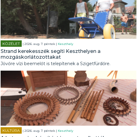
KÖZÉLET
| 2026. aug. 7. péntek |
Keszthely
Strand kerekesszék segíti Keszthelyen a
mozgáskorlátozottakat
Jövőre vízi beemelőt is telepítenek a Szigetfürdőre.
KULTÚRA
| 2026. aug. 7. péntek |
Keszthely