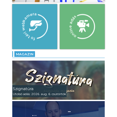
MAGAZIN
Szignatúra
Utolsó adás: 2026. aug. 6. csütörtök