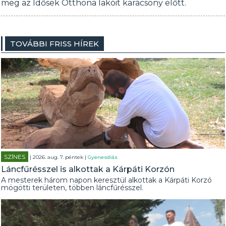
meg az Idősek Otthona lakóit karácsony előtt.
TOVÁBBI FRISS HÍREK
SZÍNES
| 2026. aug. 7. péntek |
Gyenesdiás
Láncfűrésszel is alkottak a Kárpáti Korzón
A mesterek három napon keresztül alkottak a Kárpáti Korzó
mögötti területen, többen láncfűrésszel.