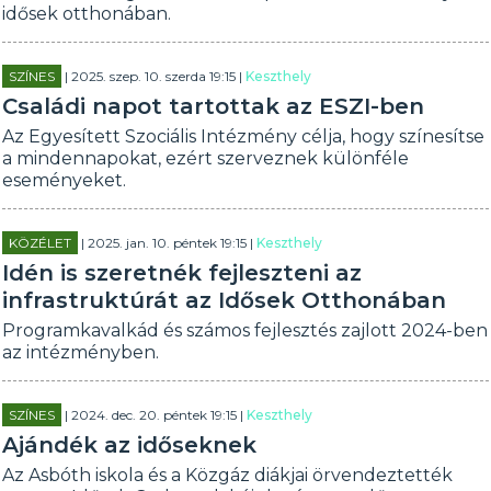
idősek otthonában.
SZÍNES
| 2025. szep. 10. szerda 19:15 |
Keszthely
Családi napot tartottak az ESZI-ben
Az Egyesített Szociális Intézmény célja, hogy színesítse
a mindennapokat, ezért szerveznek különféle
eseményeket.
KÖZÉLET
| 2025. jan. 10. péntek 19:15 |
Keszthely
Idén is szeretnék fejleszteni az
infrastruktúrát az Idősek Otthonában
Programkavalkád és számos fejlesztés zajlott 2024-ben
az intézményben.
SZÍNES
| 2024. dec. 20. péntek 19:15 |
Keszthely
Ajándék az időseknek
Az Asbóth iskola és a Közgáz diákjai örvendeztették