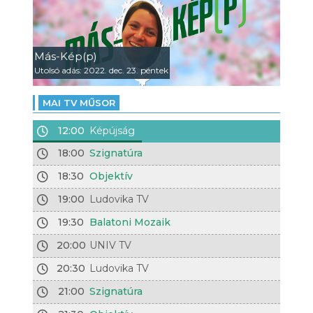
Más-Kép(p)
Utolsó adás: 2022. dec. 23. péntek
MAI TV MŰSOR
12:00
Képújság
18:00
Szignatúra
18:30
Objektív
19:00
Ludovika TV
19:30
Balatoni Mozaik
20:00
UNIV TV
20:30
Ludovika TV
21:00
Szignatúra