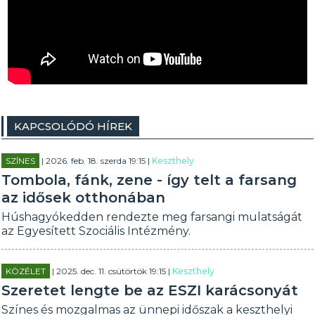
KAPCSOLÓDÓ HÍREK
SZÍNES
| 2026. feb. 18. szerda 19:15 |
Keszthely
Tombola, fánk, zene - így telt a farsang
az idősek otthonában
Húshagyókedden rendezte meg farsangi mulatságát
az Egyesített Szociális Intézmény.
KÖZÉLET
| 2025. dec. 11. csütörtök 19:15 |
Keszthely
Szeretet lengte be az ESZI karácsonyát
Színes és mozgalmas az ünnepi időszak a keszthelyi