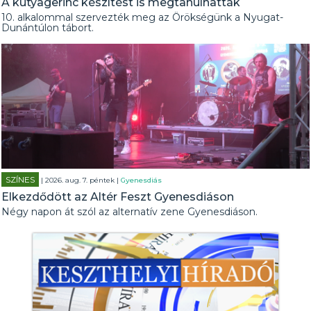
A kutyagerinc készítést is megtanulhatták
10. alkalommal szervezték meg az Örökségünk a Nyugat-
Dunántúlon tábort.
SZÍNES
| 2026. aug. 7. péntek |
Gyenesdiás
Elkezdődött az Altér Feszt Gyenesdiáson
Négy napon át szól az alternatív zene Gyenesdiáson.