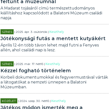
feltűnt a múzeumnál
A Madarat tojásáról című természettudományos
kiállításhoz kapcsolódott a Balatoni Múzeum családi
napja.
SZÍNES
| 2025. ápr. 3. csütörtök |
Keszthely
Jótékonysági futás a mentett kutyákért
Április 12-én több távon lehet majd futni a Fenyves
allén, ahol családi nap is lesz.
SZÍNES
| 2025. már. 17. hétfő |
Keszthely
Kézzel fogható történelem
Korbeli dokumentumokkal és fegyvermustrával várták
a látogatókat a nemzeti ünnepen a Balatoni
Múzeumban.
KÖZÉLET
| 2024. szep. 30. hétfő |
Keszthely
Játékos módon ismerték meg a