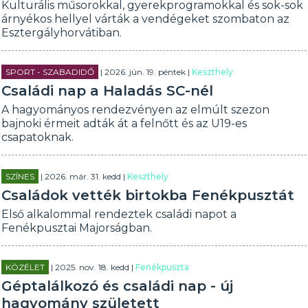
Kulturális műsorokkal, gyerekprogramokkal és sok-sok
árnyékos hellyel várták a vendégeket szombaton az
Esztergályhorvátiban.
SPORT - SZABADIDŐ
| 2026. jún. 19. péntek |
Keszthely
Családi nap a Haladás SC-nél
A hagyományos rendezvényen az elmúlt szezon
bajnoki érmeit adták át a felnőtt és az U19-es
csapatoknak.
SZÍNES
| 2026. már. 31. kedd |
Keszthely
Családok vették birtokba Fenékpusztát
Első alkalommal rendeztek családi napot a
Fenékpusztai Majorságban.
KÖZÉLET
| 2025. nov. 18. kedd |
Fenékpuszta
Géptalálkozó és családi nap - új
hagyomány született