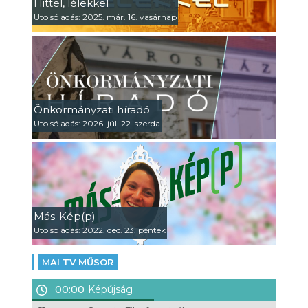
Hittel, lélekkel
Utolsó adás: 2025. már. 16. vasárnap
Önkormányzati híradó
Utolsó adás: 2026. júl. 22. szerda
Más-Kép(p)
Utolsó adás: 2022. dec. 23. péntek
MAI TV MŰSOR
00:00
Képújság