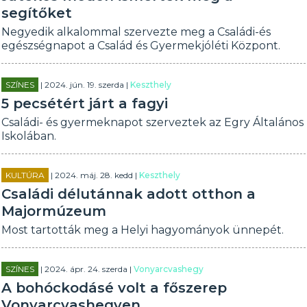
segítőket
Negyedik alkalommal szervezte meg a Családi-és
egészségnapot a Család és Gyermekjóléti Központ.
SZÍNES
| 2024. jún. 19. szerda |
Keszthely
5 pecsétért járt a fagyi
Családi- és gyermeknapot szerveztek az Egry Általános
Iskolában.
KULTÚRA
| 2024. máj. 28. kedd |
Keszthely
Családi délutánnak adott otthon a
Majormúzeum
Most tartották meg a Helyi hagyományok ünnepét.
SZÍNES
| 2024. ápr. 24. szerda |
Vonyarcvashegy
A bohóckodásé volt a főszerep
Vonyarcvashegyen