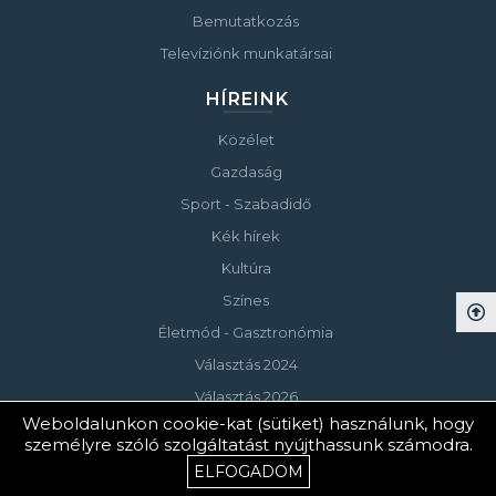
Bemutatkozás
Televíziónk munkatársai
HÍREINK
Közélet
Gazdaság
Sport - Szabadidő
Kék hírek
Kultúra
Színes
Életmód - Gasztronómia
Választás 2024
Választás 2026
Weboldalunkon cookie-kat (sütiket) használunk, hogy
személyre szóló szolgáltatást nyújthassunk számodra.
© Copyright 2023 Keszthelyi Televízió
ELFOGADOM