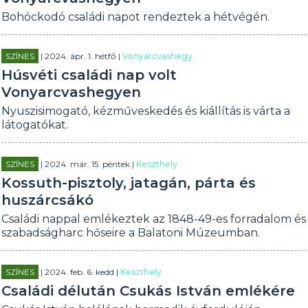
Bohóckodó családi napot rendeztek a hétvégén.
SZÍNES
| 2024. ápr. 1. hétfő |
Vonyarcvashegy
Húsvéti családi nap volt
Vonyarcvashegyen
Nyuszisimogató, kézműveskedés és kiállítás is várta a
látogatókat.
SZÍNES
| 2024. már. 15. péntek |
Keszthely
Kossuth-pisztoly, jatagán, párta és
huszárcsákó
Családi nappal emlékeztek az 1848-49-es forradalom és
szabadságharc hőseire a Balatoni Múzeumban.
SZÍNES
| 2024. feb. 6. kedd |
Keszthely
Családi délután Csukás István emlékére