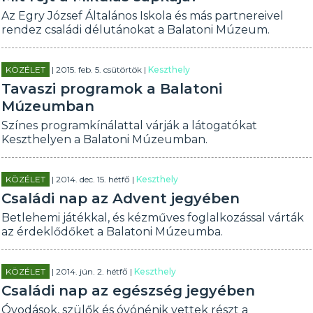
Az Egry József Általános Iskola és más partnereivel
rendez családi délutánokat a Balatoni Múzeum.
KÖZÉLET
| 2015. feb. 5. csütörtök |
Keszthely
Tavaszi programok a Balatoni
Múzeumban
Színes programkínálattal várják a látogatókat
Keszthelyen a Balatoni Múzeumban.
KÖZÉLET
| 2014. dec. 15. hétfő |
Keszthely
Családi nap az Advent jegyében
Betlehemi játékkal, és kézműves foglalkozással várták
az érdeklődőket a Balatoni Múzeumba.
KÖZÉLET
| 2014. jún. 2. hétfő |
Keszthely
Családi nap az egészség jegyében
Óvodások, szülők és óvónénik vettek részt a