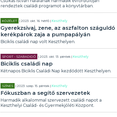
Csukás István halálának harmadik évfordulóján
rendeztek családi programot a könyvtárban.
KÖZÉLET
| 2023. okt. 16. hétfő |
Keszthely
Gyerekzsivaj, zene, az aszfalton száguldó
kerékpárok zaja a pumpapályán
Biciklis családi nap volt Keszthelyen.
SPORT - SZABADIDŐ
| 2023. okt. 13. péntek |
Keszthely
Biciklis családi nap
Kétnapos Biciklis Családi Nap kezdődött Keszthelyen.
SZÍNES
| 2023. szep. 15. péntek |
Keszthely
Fókuszban a segítő szervezetek
Harmadik alkalommal szervezett családi napot a
Keszthelyi Család- és Gyermekjóléti Központ.