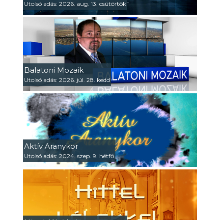
Utolsó adás: 2026. aug. 13. csütörtök
Balatoni Mozaik
Utolsó adás: 2026. júl. 28. kedd
Aktív Aranykor
Utolsó adás: 2024. szep. 9. hétfő