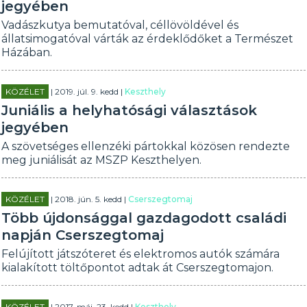
jegyében
Vadászkutya bemutatóval, céllövöldével és
állatsimogatóval várták az érdeklődőket a Természet
Házában.
KÖZÉLET
| 2019. júl. 9. kedd |
Keszthely
Juniális a helyhatósági választások
jegyében
A szövetséges ellenzéki pártokkal közösen rendezte
meg juniálisát az MSZP Keszthelyen.
KÖZÉLET
| 2018. jún. 5. kedd |
Cserszegtomaj
Több újdonsággal gazdagodott családi
napján Cserszegtomaj
Felújított játszóteret és elektromos autók számára
kialakított töltőpontot adtak át Cserszegtomajon.
KÖZÉLET
| 2017. máj. 23. kedd |
Keszthely