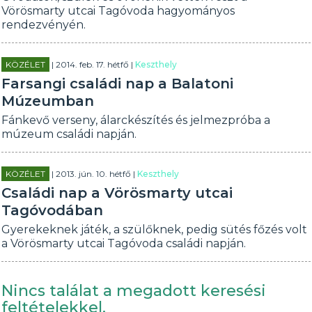
Vörösmarty utcai Tagóvoda hagyományos
rendezvényén.
KÖZÉLET
| 2014. feb. 17. hétfő |
Keszthely
Farsangi családi nap a Balatoni
Múzeumban
Fánkevő verseny, álarckészítés és jelmezpróba a
múzeum családi napján.
KÖZÉLET
| 2013. jún. 10. hétfő |
Keszthely
Családi nap a Vörösmarty utcai
Tagóvodában
Gyerekeknek játék, a szülőknek, pedig sütés főzés volt
a Vörösmarty utcai Tagóvoda családi napján.
Nincs találat a megadott keresési
feltételekkel.