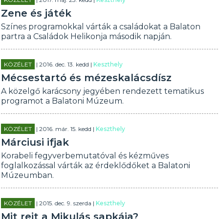
Zene és játék
Színes programokkal várták a családokat a Balaton
partra a Családok Helikonja második napján.
KÖZÉLET
| 2016. dec. 13. kedd |
Keszthely
Mécsestartó és mézeskalácsdísz
A közelgő karácsony jegyében rendezett tematikus
programot a Balatoni Múzeum.
KÖZÉLET
| 2016. már. 15. kedd |
Keszthely
Márciusi ifjak
Korabeli fegyverbemutatóval és kézműves
foglalkozással várták az érdeklődőket a Balatoni
Múzeumban.
KÖZÉLET
| 2015. dec. 9. szerda |
Keszthely
Mit rejt a Mikulás sapkája?