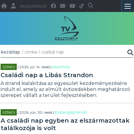
REGISZTRÁCIÓ
kezdőlap
/ cimke / családi nap
SZÍNES
| 2026. júl. 14. kedd |
Keszthely
Családi nap a Libás Strandon
A strand kialakítása az egyesület kezdeményezésére
indult el, amely az elmúlt évtizedekben meghatározó
szerepet vállalt a terület fejlesztésében.
SZÍNES
| 2026. jún. 30. kedd |
Esztergályhorváti
A családi nap egyben az elszármazottak
találkozója is volt