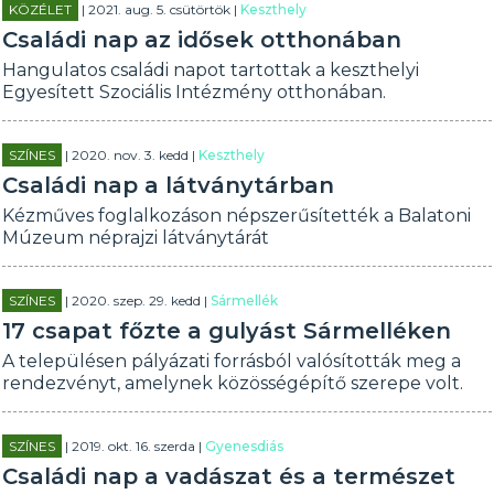
KÖZÉLET
| 2021. aug. 5. csütörtök |
Keszthely
Családi nap az idősek otthonában
Hangulatos családi napot tartottak a keszthelyi
Egyesített Szociális Intézmény otthonában.
SZÍNES
| 2020. nov. 3. kedd |
Keszthely
Családi nap a látványtárban
Kézműves foglalkozáson népszerűsítették a Balatoni
Múzeum néprajzi látványtárát
SZÍNES
| 2020. szep. 29. kedd |
Sármellék
17 csapat főzte a gulyást Sármelléken
A településen pályázati forrásból valósították meg a
rendezvényt, amelynek közösségépítő szerepe volt.
SZÍNES
| 2019. okt. 16. szerda |
Gyenesdiás
Családi nap a vadászat és a természet