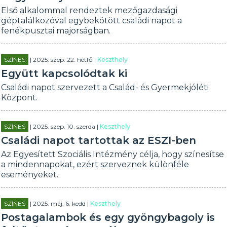
Első alkalommal rendeztek mezőgazdasági
géptalálkozóval egybekötött családi napot a
fenékpusztai majorságban.
SZÍNES
| 2025. szep. 22. hétfő |
Keszthely
Együtt kapcsolódtak ki
Családi napot szervezett a Család- és Gyermekjóléti
Központ.
SZÍNES
| 2025. szep. 10. szerda |
Keszthely
Családi napot tartottak az ESZI-ben
Az Egyesített Szociális Intézmény célja, hogy színesítse
a mindennapokat, ezért szerveznek különféle
eseményeket.
SZÍNES
| 2025. máj. 6. kedd |
Keszthely
Postagalambok és egy gyöngybagoly is