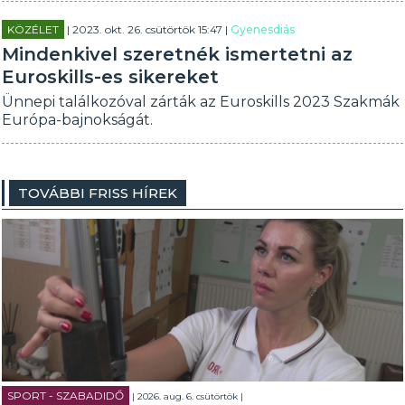
KÖZÉLET
| 2023. okt. 26. csütörtök 15:47 |
Gyenesdiás
Mindenkivel szeretnék ismertetni az
Euroskills-es sikereket
Ünnepi találkozóval zárták az Euroskills 2023 Szakmák
Európa-bajnokságát.
TOVÁBBI FRISS HÍREK
SPORT - SZABADIDŐ
| 2026. aug. 6. csütörtök |