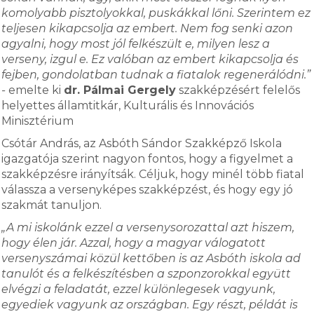
komolyabb pisztolyokkal, puskákkal lőni. Szerintem ez
teljesen kikapcsolja az embert. Nem fog senki azon
agyalni, hogy most jól felkészült e, milyen lesz a
verseny, izgul e. Ez valóban az embert kikapcsolja és
fejben, gondolatban tudnak a fiatalok regenerálódni.”
-
emelte ki
dr. Pálmai Gergely
szakképzésért felelős
helyettes államtitkár, Kulturális és Innovációs
Minisztérium
Csótár András, az Asbóth Sándor Szakképző Iskola
igazgatója szerint nagyon fontos, hogy a figyelmet a
szakképzésre irányítsák. Céljuk, hogy minél több fiatal
válassza a versenyképes szakképzést, és hogy egy jó
szakmát tanuljon.
„A mi iskolánk ezzel a versenysorozattal azt hiszem,
hogy élen jár. Azzal, hogy a magyar válogatott
versenyszámai közül kettőben is az Asbóth iskola ad
tanulót és a felkészítésben a szponzorokkal együtt
elvégzi a feladatát, ezzel különlegesek vagyunk,
egyediek vagyunk az országban. Egy részt, példát is