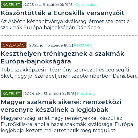
KÖZÉLET
| 2025. okt. 9. csütörtök 19:15 |
Gyenesdiás
Köszöntötték a Euroskills versenyzőit
Az Asbóth két tanítványa kiválósági érmet szerzett a
szakmák Európa-bajnokságán Dániában.
GAZDASÁG
| 2025. júl. 16. szerda 19:15 |
Keszthely
Keszthelyen tréningeznek a szakmák
Európa-bajnokságára
Több szakképzési intézmény, szervezet és cég segíti
őket, hogy jól szerepeljenek szeptemberben Dániában.
KÖZÉLET
| 2024. okt. 31. csütörtök 19:15 |
Keszthely
Magyar szakmák sikerei: nemzetközi
versenyre készülnek a legjobbak
Magyarország ismét nagy reményekkel készül az
EuroSkills-re, ahol a hazai szakmák kiválóságai Európa
legjobbjai között mérettethetik meg magukat.