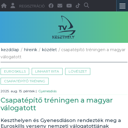
REGISZTRÁCIÓ
kezdőlap
/
híreink
/
közélet
/ csapatépítő tréningen a magyar
válogatott
EUROSKILLS
LINHART RITA
LÖVÉSZET
CSAPATÉPÍTŐ TRÉNING
2025. aug. 15. péntek
|
Gyenesdiás
Csapatépítő tréningen a magyar
válogatott
Keszthelyen és Gyenesdiáson rendezték meg a
Euroskills verseny nemzeti válogatottjának