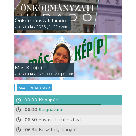
Önkormányzati híradó
Utolsó adás: 2026. júl. 22. szerda
Más-Kép(p)
Utolsó adás: 2022. dec. 23. péntek
MAI TV MŰSOR
00:00
Képújság
06:00
Szignatúra
06:30
Savaria Filmfesztivál
06:34
Keszthelyi Iránytű