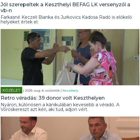
Jól szerepeltek a Keszthelyi BEFAG LK versenyzői a
vb-n
Farkasné Keczeli Bianka és Jurkovics Kadosa Radó is előkelő
helyeket értek el.
KÖZÉLET
| 2026. aug. 6. csütörtök |
Keszthely
Retro véradás: 39 donor volt Keszthelyen
Nyáron, különösen a kánikulában kevesebb a véradó. A
Vöröskereszt azt kéri, aki tud, adjon vért.