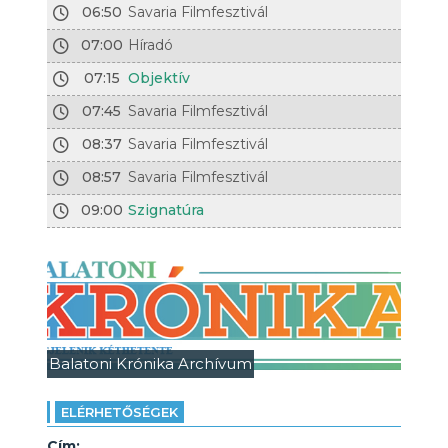
06:50
Savaria Filmfesztivál
07:00
Híradó
07:15
Objektív
07:45
Savaria Filmfesztivál
08:37
Savaria Filmfesztivál
08:57
Savaria Filmfesztivál
09:00
Szignatúra
Balatoni Krónika Archívum
ELÉRHETŐSÉGEK
Cím: