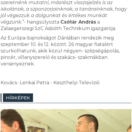
szeretnénk mutatni, másrészt visszajelzés is az
iskolának, a szponzorjainknak, a tanárainknak, hogy
jól végezzük a dolgunkat és értékes munkát
végzünk.”-
hangsúlyozta
Csótár András
a
Zalaegerszegi SzC Asbóth Technikum igazgatója.
Az Európa-bajnokságot Dániában rendezik meg
szeptember 10. és 12. között. 26 magyar fiatalért
szurkolhatunk, akik közül négyen- szépségápolás,
pincér, villanyszerelő és szakács- szakmákban
versenyeznek.
Kovács- Lenkai Petra - Keszthelyi Televízió
HÍRKÉPEK