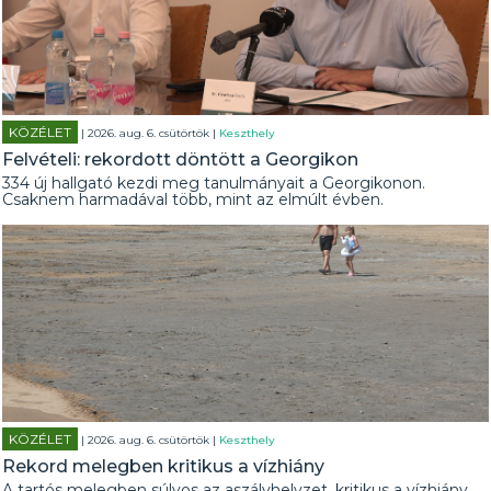
KÖZÉLET
| 2026. aug. 6. csütörtök |
Keszthely
Felvételi: rekordott döntött a Georgikon
334 új hallgató kezdi meg tanulmányait a Georgikonon.
Csaknem harmadával több, mint az elmúlt évben.
KÖZÉLET
| 2026. aug. 6. csütörtök |
Keszthely
Rekord melegben kritikus a vízhiány
A tartós melegben súlyos az aszályhelyzet, kritikus a vízhiány.