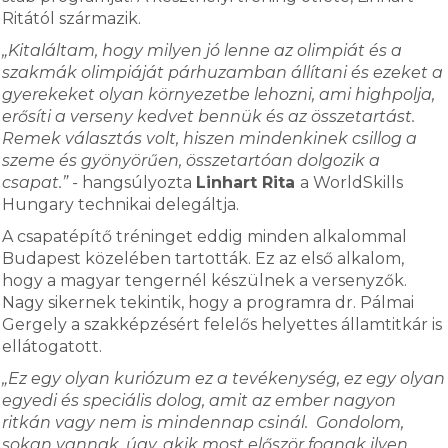
Ritától származik.
„Kitaláltam, hogy milyen jó lenne az olimpiát és a
szakmák olimpiáját párhuzamban állítani és ezeket a
gyerekeket olyan környezetbe lehozni, ami highpolja,
erősíti a verseny kedvet bennük és az összetartást.
Remek választás volt, hiszen mindenkinek csillog a
szeme és gyönyörűen, összetartóan dolgozik a
csapat.” -
hangsúlyozta
Linhart Rita
a WorldSkills
Hungary technikai delegáltja.
A csapatépítő tréninget eddig minden alkalommal
Budapest közelében tartották. Ez az első alkalom,
hogy a magyar tengernél készülnek a versenyzők.
Nagy sikernek tekintik, hogy a programra dr. Pálmai
Gergely a szakképzésért felelős helyettes államtitkár is
ellátogatott.
„Ez egy olyan kuriózum ez a tevékenység, ez egy olyan
egyedi és speciális dolog, amit az ember nagyon
ritkán vagy nem is mindennap csinál. Gondolom,
sokan vannak, úgy, akik most először fognak ilyen