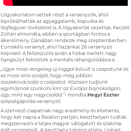
Lőgyakorlaton vettek részt a versenyzők, ahol
kipróbálhatták az agyaggalamb, kispuska és
légfegyver lövészetet is. A lőgyakorlat vezetője, Keczeli
Zoltán elmondta, ebben a sportágban fontos a
sikerélmény. Dániában rendezik meg szeptemberben
Euroskills versenyt, ahol hazánkat 26 versenyző
képviseli. A felkészülős során a fizikai mellett nagy
hangsúlyt fektettek a mentális ráhangolódásra is.
„Ugye most rengeteg új taggal bővült a csapatunk és
ez most arra szolgál, hogy még jobban
összekovácsolja a csapatot. Közösen tudjunk
egymásnak szurkolni kint az Európa bajnokságon,
úgy, mint egy nagycsalád.”-
mondta
Hegyi Eszter
szépségápolási versenyző.
A szervező csapatnak nagy eredmény és elismerés,
hogy két napra a Balaton partján, Keszthelyen tudták
megszervezni a teljes magyar válogatott és szakmai
stáb programját. A keszthelyi tréning ötlete, Linhart