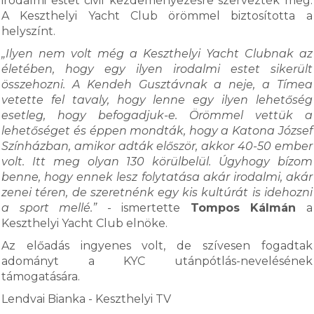
irodalmi estet civil kezdeményezésre szervezték meg.
A Keszthelyi Yacht Club örömmel biztosította a
helyszínt.
„Ilyen nem volt még a Keszthelyi Yacht Clubnak az
életében, hogy egy ilyen irodalmi estet sikerült
összehozni. A Kendeh Gusztávnak a neje, a Tímea
vetette fel tavaly, hogy lenne egy ilyen lehetőség
esetleg, hogy befogadjuk-e. Örömmel vettük a
lehetőséget és éppen mondták, hogy a Katona József
Színházban, amikor adták először, akkor 40-50 ember
volt. Itt meg olyan 130 körülbelül. Úgyhogy bízom
benne, hogy ennek lesz folytatása akár irodalmi, akár
zenei téren, de szeretnénk egy kis kultúrát is idehozni
a sport mellé.”
- ismertette
Tompos Kálmán
a
Keszthelyi Yacht Club elnöke.
Az előadás ingyenes volt, de szívesen fogadtak
adományt a KYC utánpótlás-nevelésének
támogatására.
Lendvai Bianka - Keszthelyi TV