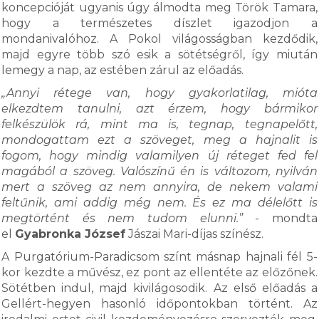
koncepcióját ugyanis úgy álmodta meg Török Tamara,
hogy a természetes díszlet igazodjon a
mondanivalóhoz. A Pokol világosságban kezdődik,
majd egyre több szó esik a sötétségről, így miután
lemegy a nap, az estében zárul az előadás.
„Annyi rétege van, hogy gyakorlatilag, mióta
elkezdtem tanulni, azt érzem, hogy bármikor
felkészülök rá, mint ma is, tegnap, tegnapelőtt,
mondogattam ezt a szöveget, meg a hajnalit is
fogom, hogy mindig valamilyen új réteget fed fel
magából a szöveg. Valószínű én is változom, nyilván
mert a szöveg az nem annyira, de nekem valami
feltűnik, ami addig még nem. És ez ma délelőtt is
megtörtént és nem tudom elunni.”
- mondta
el
Gyabronka József
Jászai Mari-díjas színész.
A Purgatórium-Paradicsom színt másnap hajnali fél 5-
kor kezdte a művész, ez pont az ellentéte az előzőnek.
Sötétben indul, majd kivilágosodik. Az első előadás a
Gellért-hegyen hasonló időpontokban történt. Az