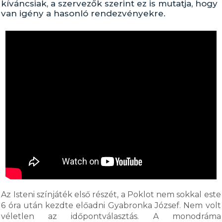
kíváncsiak, a szervezők szerint ez is mutatja, hogy
van igény a hasonló rendezvényekre.
Az Isteni színjáték első részét, a Poklot nem sokkal este
6 óra után kezdte előadni Gyabronka József. Nem volt
véletlen az időpontválasztás. A monodráma