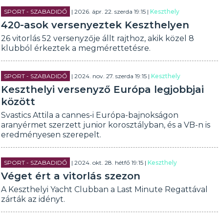
SPORT - SZABADIDŐ
| 2026. ápr. 22. szerda 19:15 |
Keszthely
420-asok versenyeztek Keszthelyen
26 vitorlás 52 versenyzője állt rajthoz, akik közel 8
klubból érkeztek a megmérettetésre.
SPORT - SZABADIDŐ
| 2024. nov. 27. szerda 19:15 |
Keszthely
Keszthelyi versenyző Európa legjobbjai
között
Svastics Attila a cannes-i Európa-bajnokságon
aranyérmet szerzett junior korosztályban, és a VB-n is
eredményesen szerepelt.
SPORT - SZABADIDŐ
| 2024. okt. 28. hétfő 19:15 |
Keszthely
Véget ért a vitorlás szezon
A Keszthelyi Yacht Clubban a Last Minute Regattával
zárták az idényt.