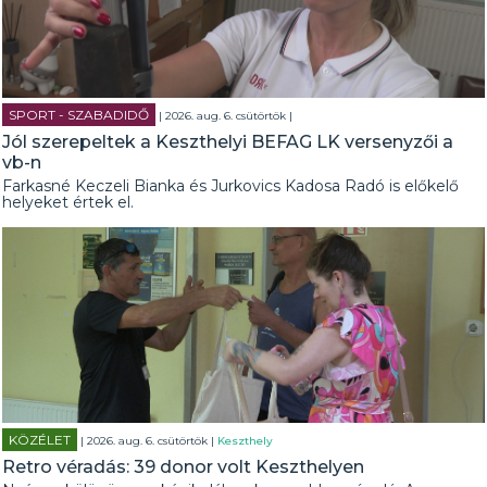
SPORT - SZABADIDŐ
| 2026. aug. 6. csütörtök |
Jól szerepeltek a Keszthelyi BEFAG LK versenyzői a
vb-n
Farkasné Keczeli Bianka és Jurkovics Kadosa Radó is előkelő
helyeket értek el.
KÖZÉLET
| 2026. aug. 6. csütörtök |
Keszthely
Retro véradás: 39 donor volt Keszthelyen