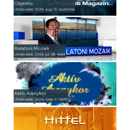
Objektív
Utolsó adás: 2026. aug. 13. csütörtök
Balatoni Mozaik
Utolsó adás: 2026. júl. 28. kedd
Aktív Aranykor
Utolsó adás: 2024. szep. 9. hétfő