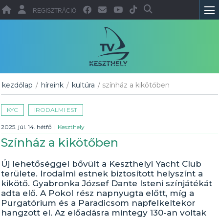
REGISZTRÁCIÓ
kezdőlap
/
híreink
/
kultúra
/ színház a kikötőben
KYC
IRODALMI EST
2025. júl. 14. hétfő
|
Keszthely
Színház a kikötőben
Új lehetőséggel bővült a Keszthelyi Yacht Club
területe. Irodalmi estnek biztosított helyszínt a
kikötő. Gyabronka József Dante Isteni színjátékát
adta elő. A Pokol rész napnyugta előtt, míg a
Purgatórium és a Paradicsom napfelkeltekor
hangzott el. Az előadásra mintegy 130-an voltak