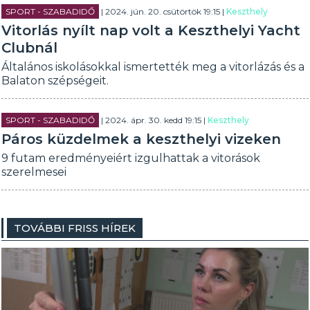
SPORT - SZABADIDŐ
| 2024. jún. 20. csütörtök 19:15 |
Keszthely
Vitorlás nyílt nap volt a Keszthelyi Yacht
Clubnál
Általános iskolásokkal ismertették meg a vitorlázás és a
Balaton szépségeit.
SPORT - SZABADIDŐ
| 2024. ápr. 30. kedd 19:15 |
Keszthely
Páros küzdelmek a keszthelyi vizeken
9 futam eredményeiért izgulhattak a vitorások
szerelmesei
TOVÁBBI FRISS HÍREK