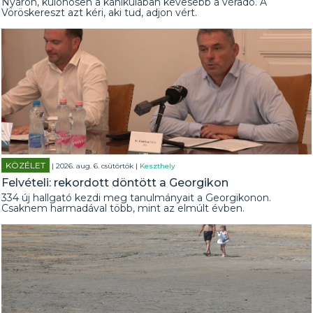
Nyáron, különösen a kánikulában kevesebb a véradó. A
Vöröskereszt azt kéri, aki tud, adjon vért.
KÖZÉLET
| 2026. aug. 6. csütörtök |
Keszthely
Felvételi: rekordott döntött a Georgikon
334 új hallgató kezdi meg tanulmányait a Georgikonon.
Csaknem harmadával több, mint az elmúlt évben.