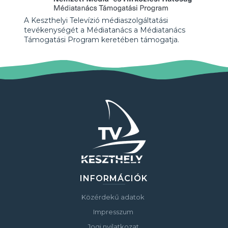
A Keszthelyi Televízió médiaszolgáltatási
tevékenységét a Médiatanács a Médiatanács
Támogatási Program keretében támogatja.
INFORMÁCIÓK
Közérdekű adatok
Impresszum
Jogi nyilatkozat