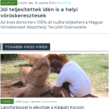
KÖZÉLET
| 2020. dec. 16. szerda 16:13 |
Keszthely
Jól teljesítettek idén is a helyi
vöröskeresztesek
Az éves donorterv 105%-át tudta teljesíteni a Magyar
Vöröskereszt Keszthelyi Területi Szervezete.
TOVÁBBI FRISS HÍREK
SZÍNES
| 2026. aug. 7. péntek |
Gyenesdiás
Láncfűrésszel is alkottak a Kárpáti Korzón