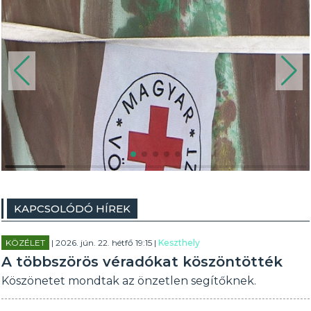
KAPCSOLÓDÓ HÍREK
KÖZÉLET
| 2026. jún. 22. hétfő 19:15 |
Keszthely
A többszörös véradókat köszöntötték
Köszönetet mondtak az önzetlen segítőknek.