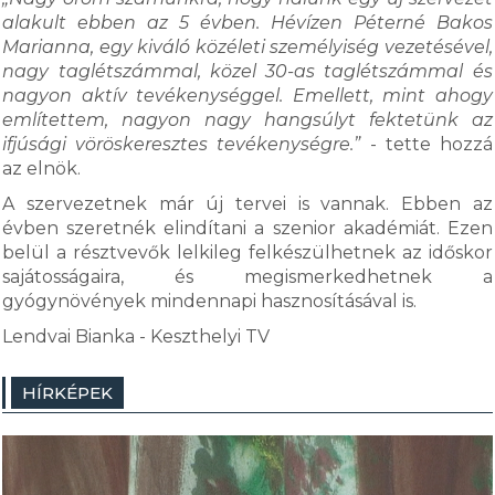
alakult ebben az 5 évben. Hévízen Péterné Bakos
Marianna, egy kiváló közéleti személyiség vezetésével,
nagy taglétszámmal, közel 30-as taglétszámmal és
nagyon aktív tevékenységgel. Emellett, mint ahogy
említettem, nagyon nagy hangsúlyt fektetünk az
ifjúsági vöröskeresztes tevékenységre.”
- tette hozzá
az elnök.
A szervezetnek már új tervei is vannak. Ebben az
évben szeretnék elindítani a szenior akadémiát. Ezen
belül a résztvevők lelkileg felkészülhetnek az időskor
sajátosságaira, és megismerkedhetnek a
gyógynövények mindennapi hasznosításával is.
Lendvai Bianka - Keszthelyi TV
HÍRKÉPEK