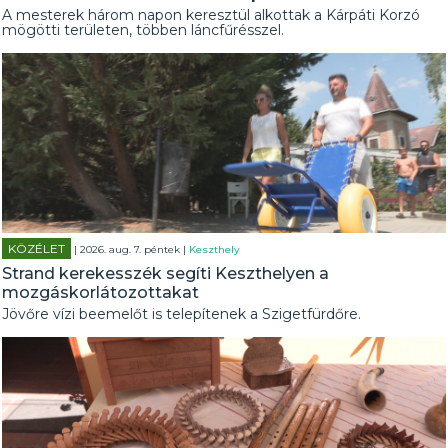
A mesterek három napon keresztül alkottak a Kárpáti Korzó
mögötti területen, többen láncfűrésszel.
KÖZÉLET
| 2026. aug. 7. péntek |
Keszthely
Strand kerekesszék segíti Keszthelyen a
mozgáskorlátozottakat
Jövőre vízi beemelőt is telepítenek a Szigetfürdőre.