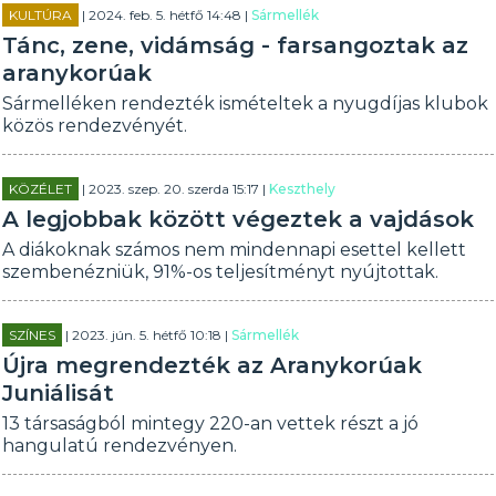
KULTÚRA
| 2024. feb. 5. hétfő 14:48 |
Sármellék
Tánc, zene, vidámság - farsangoztak az
aranykorúak
Sármelléken rendezték ismételtek a nyugdíjas klubok
közös rendezvényét.
KÖZÉLET
| 2023. szep. 20. szerda 15:17 |
Keszthely
A legjobbak között végeztek a vajdások
A diákoknak számos nem mindennapi esettel kellett
szembenézniük, 91%-os teljesítményt nyújtottak.
SZÍNES
| 2023. jún. 5. hétfő 10:18 |
Sármellék
Újra megrendezték az Aranykorúak
Juniálisát
13 társaságból mintegy 220-an vettek részt a jó
hangulatú rendezvényen.