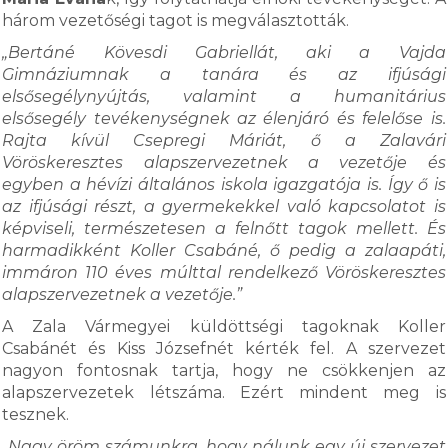
három vezetőségi tagot is megválasztották.
„Bertáné Kövesdi Gabriellát, aki a Vajda
Gimnáziumnak a tanára és az ifjúsági
elsősegélynyújtás, valamint a humanitárius
elsősegély tevékenységnek az élenjáró és felelőse is.
Rajta kívül Csepregi Máriát, ő a Zalavári
Vöröskeresztes alapszervezetnek a vezetője és
egyben a hévízi általános iskola igazgatója is. Így ő is
az ifjúsági részt, a gyermekekkel való kapcsolatot is
képviseli, természetesen a felnőtt tagok mellett. És
harmadikként Koller Csabáné, ő pedig a zalaapáti,
immáron 110 éves múlttal rendelkező Vöröskeresztes
alapszervezetnek a vezetője.”
A Zala Vármegyei küldöttségi tagoknak Koller
Csabánét és Kiss Józsefnét kérték fel. A szervezet
nagyon fontosnak tartja, hogy ne csökkenjen az
alapszervezetek létszáma. Ezért mindent meg is
tesznek.
„Nagy öröm számunkra, hogy nálunk egy új szervezet