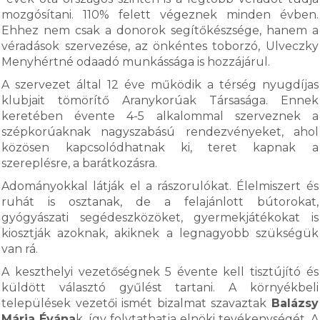
mozgósítani. 110% felett végeznek minden évben.
Ehhez nem csak a donorok segítőkészsége, hanem a
véradások szervezése, az önkéntes toborzó, Ulveczky
Menyhértné odaadó munkássága is hozzájárul.
A szervezet által 12 éve működik a térség nyugdíjas
klubjait tömörítő Aranykorúak Társasága. Ennek
keretében évente 4-5 alkalommal szerveznek a
szépkorúaknak nagyszabású rendezvényeket, ahol
közösen kapcsolódhatnak ki, teret kapnak a
szereplésre, a barátkozásra.
Adományokkal látják el a rászorulókat. Élelmiszert és
ruhát is osztanak, de a felajánlott bútorokat,
gyógyászati segédeszközöket, gyermekjátékokat is
kiosztják azoknak, akiknek a legnagyobb szükségük
van rá.
A keszthelyi vezetőségnek 5 évente kell tisztújító és
küldött választó gyűlést tartani. A környékbeli
települések vezetői ismét bizalmat szavaztak
Balázsy
Mária Évána
k, így folytathatja elnöki tevékenységét. A