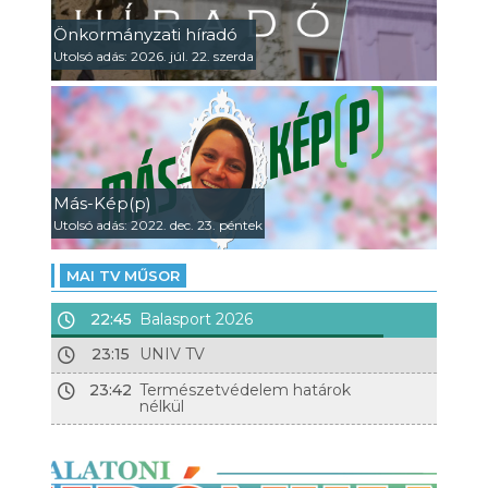
Önkormányzati híradó
Utolsó adás: 2026. júl. 22. szerda
Más-Kép(p)
Utolsó adás: 2022. dec. 23. péntek
MAI TV MŰSOR
22:45
Balasport 2026
23:15
UNIV TV
23:42
Természetvédelem határok
nélkül