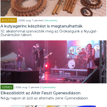
KULTÚRA
| 2026. aug. 7. péntek |
Keszthely
A kutyagerinc készítést is megtanulhatták
10. alkalommal szervezték meg az Örökségünk a Nyugat-
Dunántúlon tábort.
SZÍNES
| 2026. aug. 7. péntek |
Gyenesdiás
Elkezdődött az Altér Feszt Gyenesdiáson
Négy napon át szól az alternatív zene Gyenesdiáson.