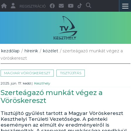
REGISZTRÁCIÓ
kezdőlap
/
híreink
/
közélet
/ szerteágazó munkát végez a
vöröskereszt
MAGYAR VÖRÖSKERESZT
TISZTÚJÍTÁS
2025. jún. 17. kedd
|
Keszthely
Szerteágazó munkát végez a
Vöröskereszt
Tisztújító gyűlést tartott a Magyar Vöröskereszt
Keszthelyi Területi Vezetősége. A pénteki
eseményen az elmúlt év eredményeiről is
beszámoltak. A szervezet munkássága rendkívül