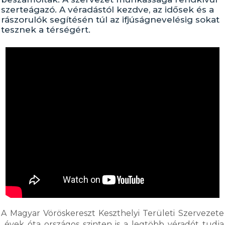
szerteágazó. A véradástól kezdve, az idősek és a
rászorulók segítésén túl az ifjúságnevelésig sokat
tesznek a térségért.
A Magyar Vöröskereszt Keszthelyi Területi Szervezete
évek óta országos szinten is a legtöbb véradót tudja