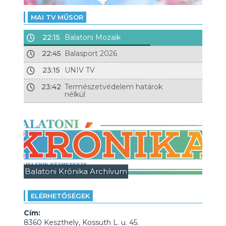
MAI TV MŰSOR
22:15
Balatoni Mozaik
22:45
Balasport 2026
23:15
UNIV TV
23:42
Természetvédelem határok
nélkül
Balatoni Krónika Archívum
ELÉRHETŐSÉGEK
Cím:
8360 Keszthely, Kossuth L. u. 45.