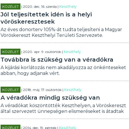
KÖZÉLET
| 2020. dec. 16. szerda |
Keszthely
Jól teljesítettek idén is a helyi
vöröskeresztesek
Az éves donorterv 105%-át tudta teljesíteni a Magyar
Vöröskereszt Keszthelyi Területi Szervezete.
KÖZÉLET
| 2020. ápr. 9. csütörtök |
Keszthely
Továbbra is szükség van a véradókra
A kijárási korlátozás nem akadályozza az önkénteseket
abban, hogy adjanak vért.
KÖZÉLET
| 2018. máj. 17. csütörtök |
Keszthely
A véradókra mindig szükség van
A véradókat köszöntötték Keszthelyen, a Vöröskereszt
által szervezett ünnepségen elismeréseket is átadtak
KÖZÉLET
| 2014. dec. 19. péntek |
Keszthely