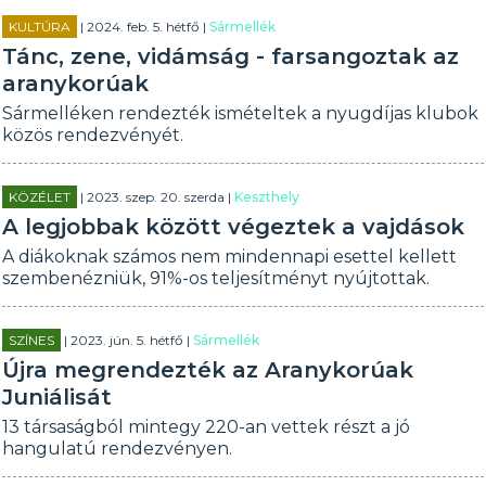
KULTÚRA
| 2024. feb. 5. hétfő |
Sármellék
Tánc, zene, vidámság - farsangoztak az
aranykorúak
Sármelléken rendezték ismételtek a nyugdíjas klubok
közös rendezvényét.
KÖZÉLET
| 2023. szep. 20. szerda |
Keszthely
A legjobbak között végeztek a vajdások
A diákoknak számos nem mindennapi esettel kellett
szembenézniük, 91%-os teljesítményt nyújtottak.
SZÍNES
| 2023. jún. 5. hétfő |
Sármellék
Újra megrendezték az Aranykorúak
Juniálisát
13 társaságból mintegy 220-an vettek részt a jó
hangulatú rendezvényen.