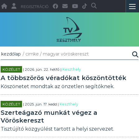
REGISZTRÁCIÓ
kezdőlap
/ cimke / magyar vöröskereszt
KÖZÉLET
| 2026. jún. 22. hétfő |
Keszthely
A többszörös véradókat köszöntötték
Köszönetet mondtak az önzetlen segítőknek.
KÖZÉLET
| 2025. jún. 17. kedd |
Keszthely
Szerteágazó munkát végez a
Vöröskereszt
Tisztújító közgyűlést tartott a helyi szervezet.