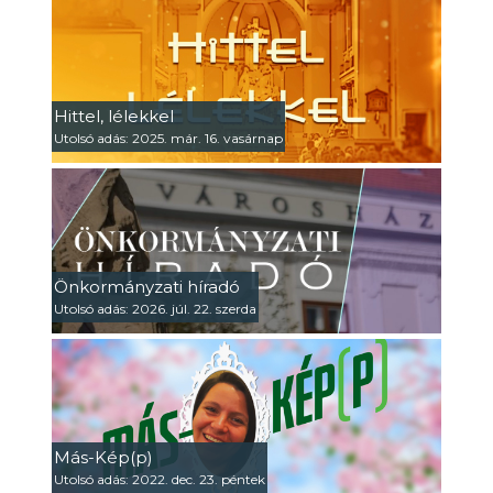
Hittel, lélekkel
Utolsó adás: 2025. már. 16. vasárnap
Önkormányzati híradó
Utolsó adás: 2026. júl. 22. szerda
Más-Kép(p)
Utolsó adás: 2022. dec. 23. péntek