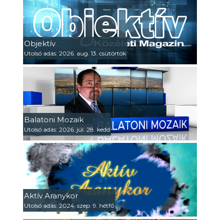
Objektív
Utolsó adás: 2026. aug. 13. csütörtök
Balatoni Mozaik
Utolsó adás: 2026. júl. 28. kedd
Aktív Aranykor
Utolsó adás: 2024. szep. 9. hétfő