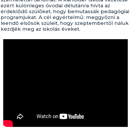
ezért különleges óvodai délutánra hívta az
érdeklődő szülőket, hogy bemutassák pedagógiai
programjukat. A cél egyértelmű: meggyőzni a
leendő elsősök szüleit, hogy szeptembertől náluk
kezdjék meg az iskolás éveket.