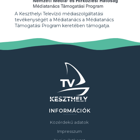
A Keszthelyi Televízió médiaszolgáltatási
tevékenységét a Médiatanács a Médiatanács
Támogatási Program keretében támogatja.
INFORMÁCIÓK
Közérdekű adatok
Impresszum