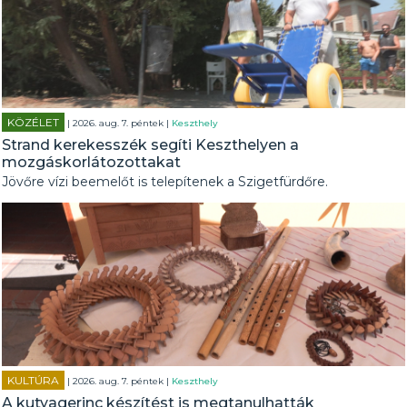
KÖZÉLET
| 2026. aug. 7. péntek |
Keszthely
Strand kerekesszék segíti Keszthelyen a
mozgáskorlátozottakat
Jövőre vízi beemelőt is telepítenek a Szigetfürdőre.
KULTÚRA
| 2026. aug. 7. péntek |
Keszthely
A kutyagerinc készítést is megtanulhatták