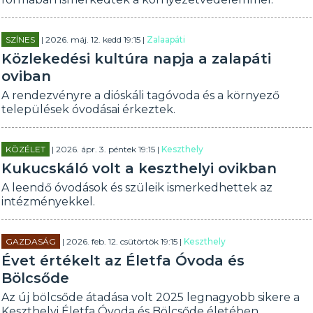
SZÍNES
| 2026. máj. 12. kedd 19:15 |
Zalaapáti
Közlekedési kultúra napja a zalapáti
oviban
A rendezvényre a dióskáli tagóvoda és a környező
települések óvodásai érkeztek.
KÖZÉLET
| 2026. ápr. 3. péntek 19:15 |
Keszthely
Kukucskáló volt a keszthelyi ovikban
A leendő óvodások és szüleik ismerkedhettek az
intézményekkel.
GAZDASÁG
| 2026. feb. 12. csütörtök 19:15 |
Keszthely
Évet értékelt az Életfa Óvoda és
Bölcsőde
Az új bölcsőde átadása volt 2025 legnagyobb sikere a
Keszthelyi Életfa Óvoda és Bölcsőde életében.