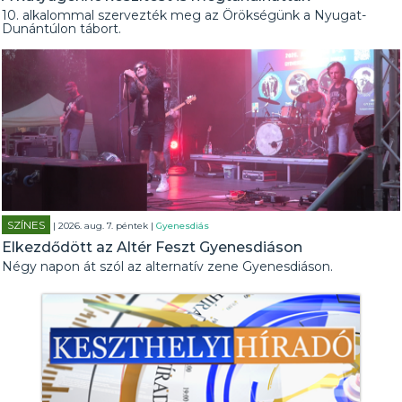
10. alkalommal szervezték meg az Örökségünk a Nyugat-
Dunántúlon tábort.
SZÍNES
| 2026. aug. 7. péntek |
Gyenesdiás
Elkezdődött az Altér Feszt Gyenesdiáson
Négy napon át szól az alternatív zene Gyenesdiáson.