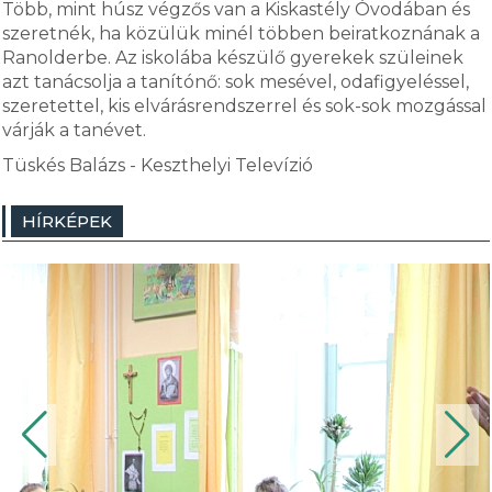
Több, mint húsz végzős van a Kiskastély Óvodában és
szeretnék, ha közülük minél többen beiratkoznának a
Ranolderbe. Az iskolába készülő gyerekek szüleinek
azt tanácsolja a tanítónő: sok mesével, odafigyeléssel,
szeretettel, kis elvárásrendszerrel és sok-sok mozgással
várják a tanévet.
Tüskés Balázs - Keszthelyi Televízió
HÍRKÉPEK