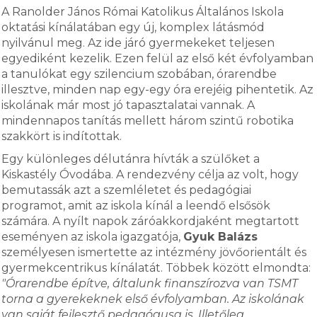
A Ranolder János Római Katolikus Általános Iskola
oktatási kínálatában egy új, komplex látásmód
nyilvánul meg. Az ide járó gyermekeket teljesen
egyediként kezelik. Ezen felül az első két évfolyamban
a tanulókat egy szilencium szobában, órarendbe
illesztve, minden nap egy-egy óra erejéig pihentetik. Az
iskolának már most jó tapasztalatai vannak. A
mindennapos tanítás mellett három szintű robotika
szakkört is indítottak.
Egy különleges délutánra hívták a szülőket a
Kiskastély Óvodába. A rendezvény célja az volt, hogy
bemutassák azt a szemléletet és pedagógiai
programot, amit az iskola kínál a leendő elsősök
számára. A nyílt napok záróakkordjaként megtartott
eseményen az iskola igazgatója,
Gyuk Balázs
személyesen ismertette az intézmény jövőorientált és
gyermekcentrikus kínálatát. Többek között elmondta:
"Órarendbe építve, általunk finanszírozva van TSMT
torna a gyerekeknek első évfolyamban. Az iskolának
van saját fejlesztő pedagógusa is. Illetőleg