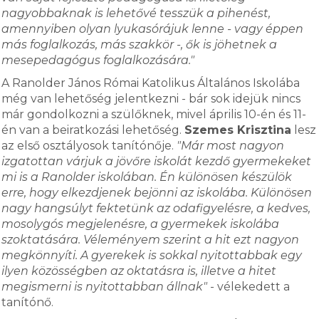
nagyobbaknak is lehetővé tesszük a pihenést,
amennyiben olyan lyukasórájuk lenne - vagy éppen
más foglalkozás, más szakkör -, ők is jöhetnek a
mesepedagógus foglalkozására."
A Ranolder János Római Katolikus Általános Iskolába
még van lehetőség jelentkezni - bár sok idejük nincs
már gondolkozni a szülőknek, mivel április 10-én és 11-
én van a beiratkozási lehetőség.
Szemes Krisztina
lesz
az első osztályosok tanítónője.
"Már most nagyon
izgatottan várjuk a jövőre iskolát kezdő gyermekeket
mi is a Ranolder iskolában. Én különösen készülök
erre, hogy elkezdjenek bejönni az iskolába. Különösen
nagy hangsúlyt fektetünk az odafigyelésre, a kedves,
mosolygós megjelenésre, a gyermekek iskolába
szoktatására. Véleményem szerint a hit ezt nagyon
megkönnyíti. A gyerekek is sokkal nyitottabbak egy
ilyen közösségben az oktatásra is, illetve a hitet
megismerni is nyitottabban állnak"
- vélekedett a
tanítónő.