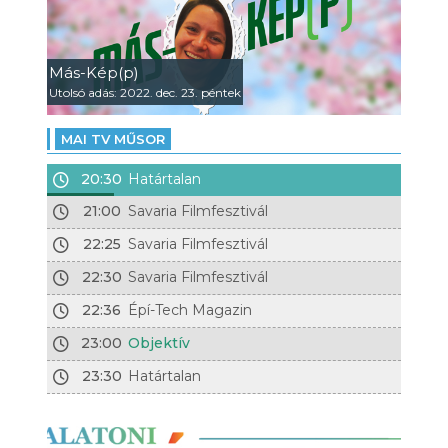
Más-Kép(p)
Utolsó adás: 2022. dec. 23. péntek
MAI TV MŰSOR
20:30
Határtalan
21:00
Savaria Filmfesztivál
22:25
Savaria Filmfesztivál
22:30
Savaria Filmfesztivál
22:36
Épí-Tech Magazin
23:00
Objektív
23:30
Határtalan