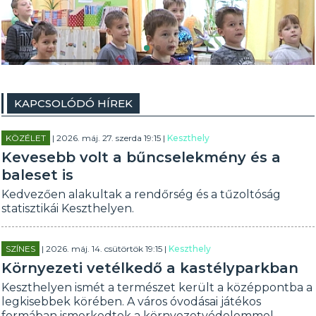
KAPCSOLÓDÓ HÍREK
KÖZÉLET
| 2026. máj. 27. szerda 19:15 |
Keszthely
Kevesebb volt a bűncselekmény és a
baleset is
Kedvezően alakultak a rendőrség és a tűzoltóság
statisztikái Keszthelyen.
SZÍNES
| 2026. máj. 14. csütörtök 19:15 |
Keszthely
Környezeti vetélkedő a kastélyparkban
Keszthelyen ismét a természet került a középpontba a
legkisebbek körében. A város óvodásai játékos
formában ismerkedtek a környezetvédelemmel.