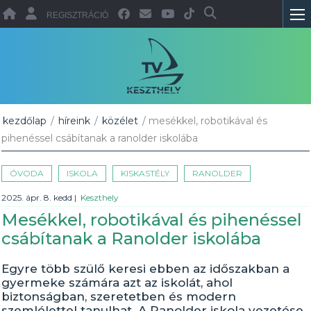
REGISZTRÁCIÓ
kezdőlap
/
híreink
/
közélet
/ mesékkel, robotikával és
pihenéssel csábítanak a ranolder iskolába
ÓVODA
ISKOLA
KISKASTÉLY
RANOLDER
2025. ápr. 8. kedd
|
Keszthely
Mesékkel, robotikával és pihenéssel
csábítanak a Ranolder iskolába
Egyre több szülő keresi ebben az időszakban a
gyermeke számára azt az iskolát, ahol
biztonságban, szeretetben és modern
szemlélettel tanulhat. A Ranolder iskola vezetése