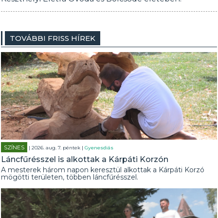
TOVÁBBI FRISS HÍREK
SZÍNES
| 2026. aug. 7. péntek |
Gyenesdiás
Láncfűrésszel is alkottak a Kárpáti Korzón
A mesterek három napon keresztül alkottak a Kárpáti Korzó
mögötti területen, többen láncfűrésszel.