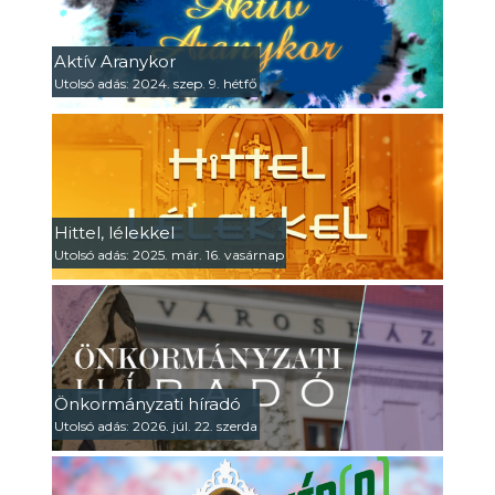
Aktív Aranykor
Utolsó adás: 2024. szep. 9. hétfő
Hittel, lélekkel
Utolsó adás: 2025. már. 16. vasárnap
Önkormányzati híradó
Utolsó adás: 2026. júl. 22. szerda