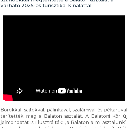
várható 2025-ös turisztikai kínálattal.
Borokkal, sajtokkal, pálinkával, szalámival és pékáruval
terítették meg a Balaton asztalát. A Balatoni Kör új
jelmondatát is illusztrálták: „a Balaton a mi asztalunk”.