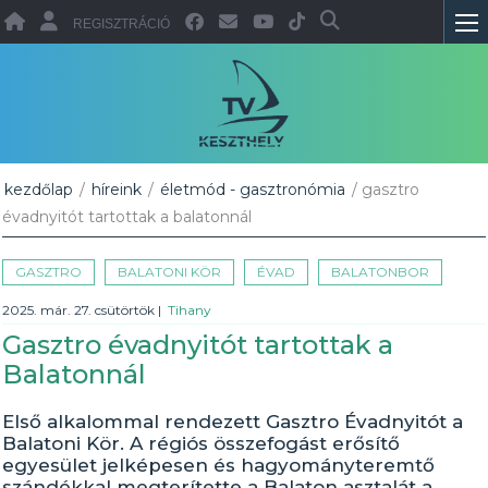
REGISZTRÁCIÓ
kezdőlap
/
híreink
/
életmód - gasztronómia
/ gasztro
évadnyitót tartottak a balatonnál
GASZTRO
BALATONI KÖR
ÉVAD
BALATONBOR
2025. már. 27. csütörtök
|
Tihany
Gasztro évadnyitót tartottak a
Balatonnál
Első alkalommal rendezett Gasztro Évadnyitót a
Balatoni Kör. A régiós összefogást erősítő
egyesület jelképesen és hagyományteremtő
szándékkal megterítette a Balaton asztalát a