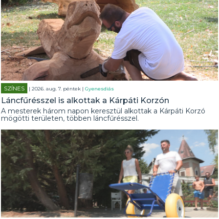
SZÍNES
| 2026. aug. 7. péntek |
Gyenesdiás
Láncfűrésszel is alkottak a Kárpáti Korzón
A mesterek három napon keresztül alkottak a Kárpáti Korzó
mögötti területen, többen láncfűrésszel.