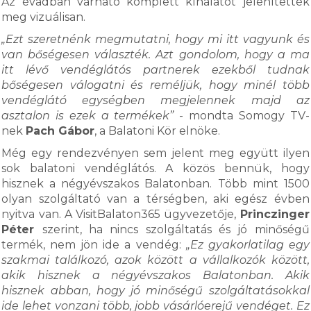
Az évadban várható komplett kínálatot jelenítették
meg vizuálisan.
„Ezt szeretnénk megmutatni, hogy mi itt vagyunk és
van bőségesen választék. Azt gondolom, hogy a ma
itt lévő vendéglátós partnerek ezekből tudnak
bőségesen válogatni és reméljük, hogy minél több
vendéglátó egységben megjelennek majd az
asztalon is ezek a termékek”
- mondta Somogy TV-
nek
Pach Gábor
, a Balatoni Kör elnöke.
Még egy rendezvényen sem jelent meg együtt ilyen
sok balatoni vendéglátós. A közös bennük, hogy
hisznek a négyévszakos Balatonban. Több mint 1500
olyan szolgáltató van a térségben, aki egész évben
nyitva van. A VisitBalaton365 ügyvezetője,
Princzinger
Péter
szerint, ha nincs szolgáltatás és jó minőségű
termék, nem jön ide a vendég:
„Ez gyakorlatilag egy
szakmai találkozó, azok között a vállalkozók között,
akik hisznek a négyévszakos Balatonban. Akik
hisznek abban, hogy jó minőségű szolgáltatásokkal
ide lehet vonzani több, jobb vásárlóerejű vendéget. Ez