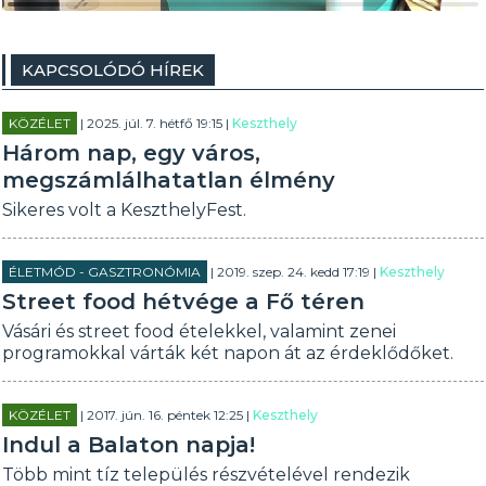
KAPCSOLÓDÓ HÍREK
KÖZÉLET
| 2025. júl. 7. hétfő 19:15 |
Keszthely
Három nap, egy város,
megszámlálhatatlan élmény
Sikeres volt a KeszthelyFest.
ÉLETMÓD - GASZTRONÓMIA
| 2019. szep. 24. kedd 17:19 |
Keszthely
Street food hétvége a Fő téren
Vásári és street food ételekkel, valamint zenei
programokkal várták két napon át az érdeklődőket.
KÖZÉLET
| 2017. jún. 16. péntek 12:25 |
Keszthely
Indul a Balaton napja!
Több mint tíz település részvételével rendezik