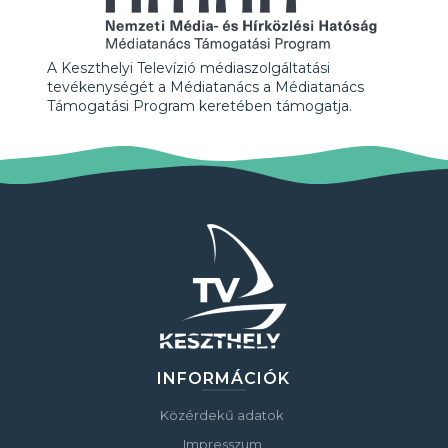
A Keszthelyi Televízió médiaszolgáltatási
tevékenységét a Médiatanács a Médiatanács
Támogatási Program keretében támogatja.
INFORMÁCIÓK
Közérdekű adatok
Impresszum