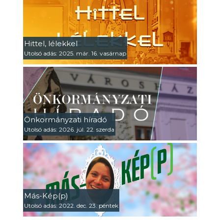
Hittel, lélekkel
Utolsó adás: 2025. már. 16. vasárnap
Önkormányzati híradó
Utolsó adás: 2026. júl. 22. szerda
Más-Kép(p)
Utolsó adás: 2022. dec. 23. péntek