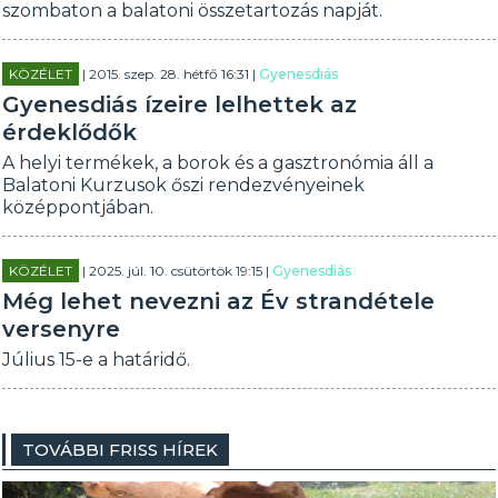
szombaton a balatoni összetartozás napját.
KÖZÉLET
| 2015. szep. 28. hétfő 16:31 |
Gyenesdiás
Gyenesdiás ízeire lelhettek az
érdeklődők
A helyi termékek, a borok és a gasztronómia áll a
Balatoni Kurzusok őszi rendezvényeinek
középpontjában.
KÖZÉLET
| 2025. júl. 10. csütörtök 19:15 |
Gyenesdiás
Még lehet nevezni az Év strandétele
versenyre
Július 15-e a határidő.
TOVÁBBI FRISS HÍREK