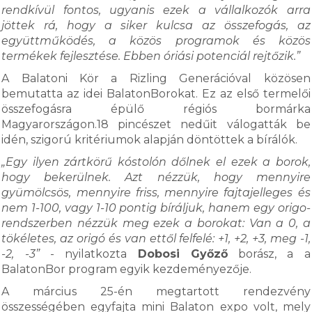
rendkívül fontos, ugyanis ezek a vállalkozók arra
jöttek rá, hogy a siker kulcsa az összefogás, az
együttműködés, a közös programok és közös
termékek fejlesztése. Ebben óriási potenciál rejtőzik.”
A Balatoni Kör a Rizling Generációval közösen
bemutatta az idei BalatonBorokat. Ez az első termelői
összefogásra épülő régiós bormárka
Magyarországon.18 pincészet nedűit válogatták be
idén, szigorú kritériumok alapján döntöttek a bírálók.
„Egy ilyen zártkörű kóstolón dőlnek el ezek a borok,
hogy bekerülnek. Azt nézzük, hogy mennyire
gyümölcsös, mennyire friss, mennyire fajtajelleges és
nem 1-100, vagy 1-10 pontig bíráljuk, hanem egy origo-
rendszerben nézzük meg ezek a borokat: Van a 0, a
tökéletes, az origó és van ettől felfelé: +1, +2, +3, meg -1,
-2, -3”
- nyilatkozta
Dobosi Győző
borász, a a
BalatonBor program egyik kezdeményezője.
A március 25-én megtartott rendezvény
összességében egyfajta mini Balaton expo volt, mely