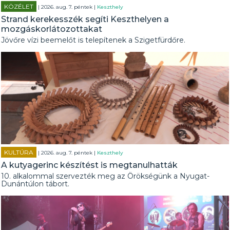
KÖZÉLET
| 2026. aug. 7. péntek |
Keszthely
Strand kerekesszék segíti Keszthelyen a
mozgáskorlátozottakat
Jövőre vízi beemelőt is telepítenek a Szigetfürdőre.
KULTÚRA
| 2026. aug. 7. péntek |
Keszthely
A kutyagerinc készítést is megtanulhatták
10. alkalommal szervezték meg az Örökségünk a Nyugat-
Dunántúlon tábort.