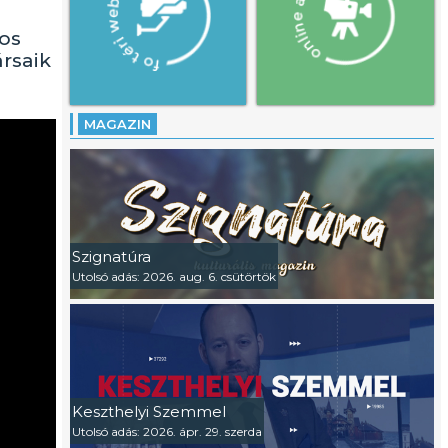
gos
rsaik
MAGAZIN
Szignatúra
Utolsó adás: 2026. aug. 6. csütörtök
Keszthelyi Szemmel
Utolsó adás: 2026. ápr. 29. szerda