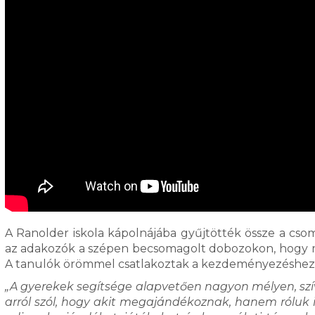
A Ranolder iskola kápolnájába gyűjtötték össze a cso
az adakozók a szépen becsomagolt dobozokon, hogy mi
A tanulók örömmel csatlakoztak a kezdeményezéshez,
„A gyerekek segítsége alapvetően nagyon mélyen, szí
arról szól, hogy akit megajándékoznak, hanem róluk i