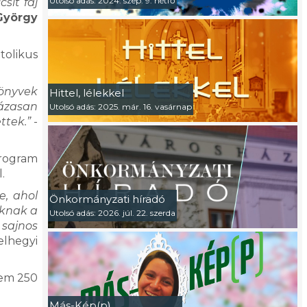
Utolsó adás: 2024. szep. 9. hétfő
sit fáj
György
tolikus
könyvek
Hittel, lélekkel
lázasan
Utolsó adás: 2025. már. 16. vasárnap
ttek.”
-
rogram
l.
e, ahol
Önkormányzati híradó
oknak a
Utolsó adás: 2026. júl. 22. szerda
 sajnos
lhegyi
nem 250
Más-Kép(p)