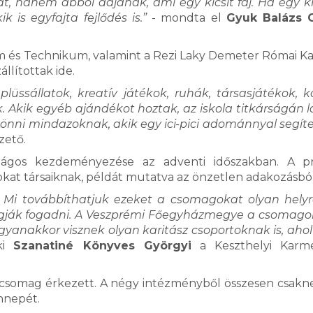
, hanem abból adjanak, ami egy kicsit fáj. Ha egy kic
 is egyfajta fejlődés is.”
- mondta el
Gyuk Balázs 
m és Technikum, valamint a Rezi Laky Demeter Római Ka
állítottak ide.
lüssállatok, kreatív játékok, ruhák, társasjátékok, 
 Akik egyéb ajándékot hoztak, az iskola titkárságán 
ni mindazoknak, akik egy ici-pici adománnyal segíte
ető.
szágos kezdeményezése az adventi időszakban. A p
at társaiknak, példát mutatva az önzetlen adakozásbó
ó. Mi továbbíthatjuk ezeket a csomagokat olyan helyr
fogják fogadni. A Veszprémi Főegyházmegye a csomag
yanakkor visznek olyan karitász csoportoknak is, ahol
ki
Szanatiné Könyves Györgyi
a Keszthelyi Karme
40 csomag érkezett. A négy intézményből összesen csak
ünnepét.