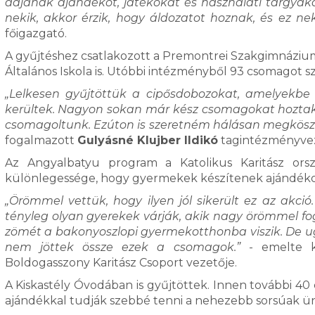
adjanak ajándékot, játékokat és használati tárgyakat
nekik, akkor érzik, hogy áldozatot hoznak, és ez nekik
főigazgató.
A gyűjtéshez csatlakozott a Premontrei Szakgimnáziu
Általános Iskola is. Utóbbi intézményből 93 csomagot sz
„Lelkesen gyűjtöttük a cipősdobozokat, amelyekbe p
kerültek. Nagyon sokan már kész csomagokat hoztak.
csomagoltunk. Ezúton is szeretném hálásan megköszön
fogalmazott
Gulyásné Klujber Ildikó
tagintézményvez
Az Angyalbatyu program a Katolikus Karitász or
különlegessége, hogy gyermekek készítenek ajándékok
„Örömmel vettük, hogy ilyen jól sikerült ez az akci
tényleg olyan gyerekek várják, akik nagy örömmel 
zömét a bakonyoszlopi gyermekotthonba viszik. De ug
nem jöttek össze ezek a csomagok.”
- emelte 
Boldogasszony Karitász Csoport vezetője.
A Kiskastély Óvodában is gyűjtöttek. Innen további 
ajándékkal tudják szebbé tenni a nehezebb sorsúak 