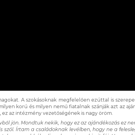
magokat. A szokásoknak megfelelően ezúttal is szerepe
lyen korú és milyen nemű fiatalnak szánják azt az ajá
 ez az intézmény vezetőségének is nagy öröm.
vből jön. Mondtuk nekik, hogy ez az ajándékozás ez n
s szól. Írtam a családoknak levélben, hogy ne a felesl