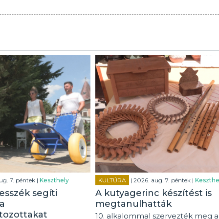
ug. 7. péntek |
Keszthely
KULTÚRA
| 2026. aug. 7. péntek |
Keszthe
esszék segíti
A kutyagerinc készítést is
a
megtanulhatták
tozottakat
10. alkalommal szervezték meg a