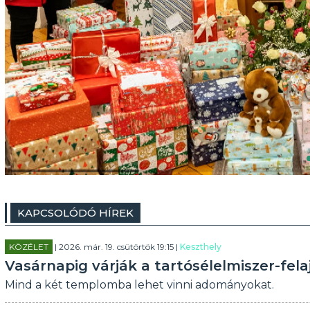
KAPCSOLÓDÓ HÍREK
KÖZÉLET
| 2026. már. 19. csütörtök 19:15 |
Keszthely
Vasárnapig várják a tartósélelmiszer-fel
Mind a két templomba lehet vinni adományokat.