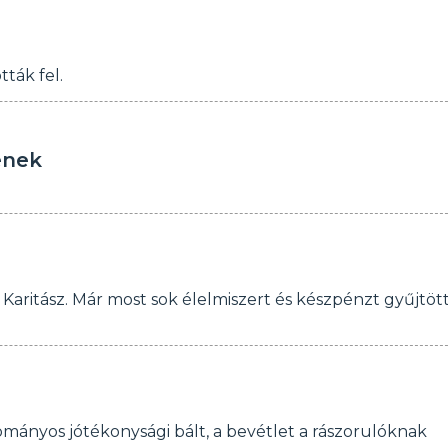
tták fel.
enek
 Karitász. Már most sok élelmiszert és készpénzt gyűjtöt
mányos jótékonysági bált, a bevétlet a rászorulóknak