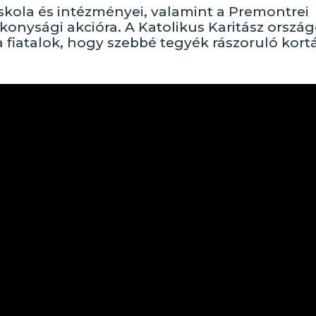
skola és intézményei, valamint a Premontrei
onysági akcióra. A Katolikus Karitász orszá
fiatalok, hogy szebbé tegyék rászoruló kortá