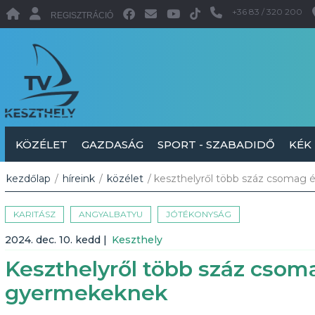
+36 83 / 320 200
REGISZTRÁCIÓ
KÖZÉLET
GAZDASÁG
SPORT - SZABADIDŐ
KÉK
kezdőlap
/
híreink
/
közélet
/ keszthelyről több száz csomag 
KARITÁSZ
ANGYALBATYU
JÓTÉKONYSÁG
2024. dec. 10. kedd
|
Keszthely
Keszthelyről több száz csoma
gyermekeknek