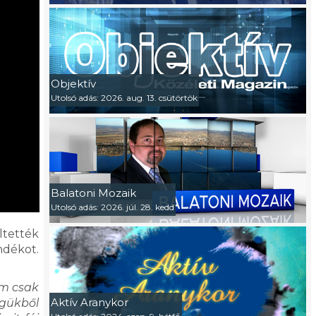
Objektív
Utolsó adás: 2026. aug. 13. csütörtök
Balatoni Mozaik
Utolsó adás: 2026. júl. 28. kedd
ltették
ndékot.
em csak
Aktív Aranykor
egükből