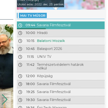
Utolsó adás: 2022. dec. 23. péntek
MAI TV MŰSOR
09:44
Savaria Filmfesztivál
10:00
Híradó
10:15
Balatoni Mozaik
10:45
Balasport 2026
11:15
UNIV TV
11:42
Természetvédelem határok
nélkül
12:00
Képújság
18:00
Savaria Filmfesztivál
19:25
Savaria Filmfesztivál
19:30
Savaria Filmfesztivál
19:36
Épí-Tech Magazin