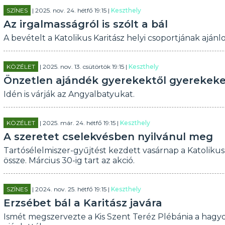
SZÍNES
| 2025. nov. 24. hétfő 19:15 |
Keszthely
Az irgalmasságról is szólt a bál
A bevételt a Katolikus Karitász helyi csoportjának ajánlo
KÖZÉLET
| 2025. nov. 13. csütörtök 19:15 |
Keszthely
Önzetlen ajándék gyerekektől gyerekek
Idén is várják az Angyalbatyukat.
KÖZÉLET
| 2025. már. 24. hétfő 19:15 |
Keszthely
A szeretet cselekvésben nyilvánul meg
Tartósélelmiszer-gyűjtést kezdett vasárnap a Katolikus
össze. Március 30-ig tart az akció.
SZÍNES
| 2024. nov. 25. hétfő 19:15 |
Keszthely
Erzsébet bál a Karitász javára
Ismét megszervezte a Kis Szent Teréz Plébánia a hagyo