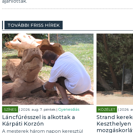
ajánlották.
TOVÁBBI FRISS HÍREK
SZÍNES
| 2026. aug. 7. péntek |
Gyenesdiás
KÖZÉLET
| 2026. a
Láncfűrésszel is alkottak a
Strand kerek
Kárpáti Korzón
Keszthelyen 
mozgáskorlá
A mesterek három napon keresztül