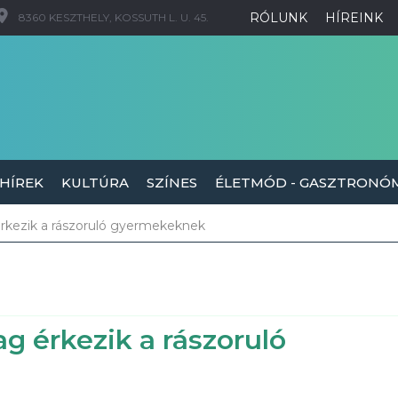
RÓLUNK
HÍREINK
8360 KESZTHELY, KOSSUTH L. U. 45.
 HÍREK
KULTÚRA
SZÍNES
ÉLETMÓD - GASZTRONÓ
érkezik a rászoruló gyermekeknek
g érkezik a rászoruló