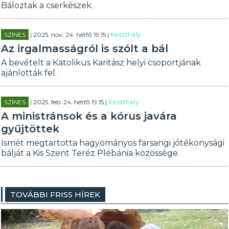
Báloztak a cserkészek.
SZÍNES
| 2025. nov. 24. hétfő 19:15 |
Keszthely
Az irgalmasságról is szólt a bál
A bevételt a Katolikus Karitász helyi csoportjának
ajánlották fel.
SZÍNES
| 2025. feb. 24. hétfő 19:15 |
Keszthely
A ministránsok és a kórus javára
gyűjtöttek
Ismét megtartotta hagyományos farsangi jótékonysági
bálját a Kis Szent Teréz Plébánia közössége.
TOVÁBBI FRISS HÍREK