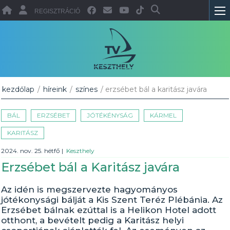
REGISZTRÁCIÓ
kezdőlap
/
híreink
/
színes
/ erzsébet bál a karitász javára
BÁL
ERZSÉBET
JÓTÉKÉNYSÁG
KÁRMEL
KARITÁSZ
2024. nov. 25. hétfő
|
Keszthely
Erzsébet bál a Karitász javára
Az idén is megszervezte hagyományos
jótékonysági bálját a Kis Szent Teréz Plébánia. Az
Erzsébet bálnak ezúttal is a Helikon Hotel adott
otthont, a bevételt pedig a Karitász helyi