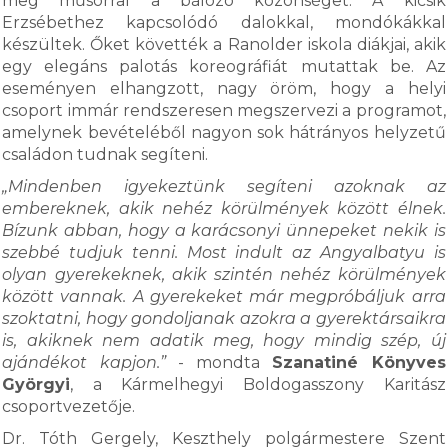
meg műsorral a bálozó közönséget. A kicsik
Erzsébethez kapcsolódó dalokkal, mondókákkal
készültek. Őket követték a Ranolder iskola diákjai, akik
egy elegáns palotás koreográfiát mutattak be. Az
eseményen elhangzott, nagy öröm, hogy a helyi
csoport immár rendszeresen megszervezi a programot,
amelynek bevételéből nagyon sok hátrányos helyzetű
családon tudnak segíteni.
„Mindenben igyekeztünk segíteni azoknak az
embereknek, akik nehéz körülmények között élnek.
Bízunk abban, hogy a karácsonyi ünnepeket nekik is
szebbé tudjuk tenni. Most indult az Angyalbatyu is
olyan gyerekeknek, akik szintén nehéz körülmények
között vannak. A gyerekeket már megpróbáljuk arra
szoktatni, hogy gondoljanak azokra a gyerektársaikra
is, akiknek nem adatik meg, hogy mindig szép, új
ajándékot kapjon.”
- mondta
Szanatiné Könyves
Györgyi
, a Kármelhegyi Boldogasszony Karitász
csoportvezetője.
Dr. Tóth Gergely, Keszthely polgármestere Szent