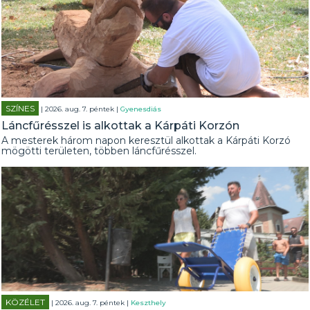
SZÍNES
| 2026. aug. 7. péntek |
Gyenesdiás
Láncfűrésszel is alkottak a Kárpáti Korzón
A mesterek három napon keresztül alkottak a Kárpáti Korzó
mögötti területen, többen láncfűrésszel.
KÖZÉLET
| 2026. aug. 7. péntek |
Keszthely