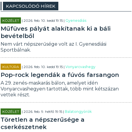
KAPCSOLÓDÓ HÍREK
KÖZÉLET
| 2026. feb. 10. kedd 19:15 |
Gyenesdiás
Műfüves pályát alakítanak ki a báli
bevételből
Nem várt népszerűsége volt az I. Gyenesdiási
Sportbálnak.
KULTÚRA
| 2026. feb. 10. kedd 19:15 |
Vonyarcvashegy
Pop-rock legendák a fúvós farsangon
A 29. zenés-maskarás bálon, amelyet idén
Vonyarcvashegyen tartottak, több mint kétszázan
vettek részt.
KÖZÉLET
| 2026. feb. 9. hétfő 19:15 |
Balatongyörök
Töretlen a népszerűsége a
cserkészetnek