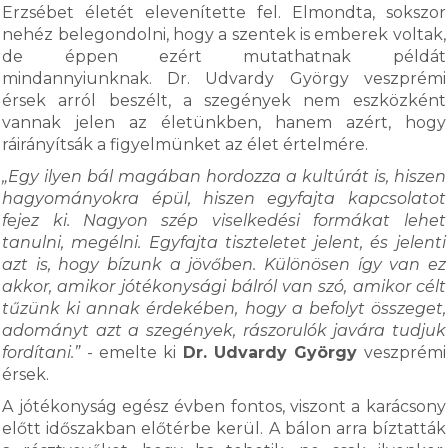
Erzsébet életét elevenítette fel. Elmondta, sokszor
nehéz belegondolni, hogy a szentek is emberek voltak,
de éppen ezért mutathatnak példát
mindannyiunknak. Dr. Udvardy György veszprémi
érsek arról beszélt, a szegények nem eszközként
vannak jelen az életünkben, hanem azért, hogy
ráirányítsák a figyelmünket az élet értelmére.
„Egy ilyen bál magában hordozza a kultúrát is, hiszen
hagyományokra épül, hiszen egyfajta kapcsolatot
fejez ki. Nagyon szép viselkedési formákat lehet
tanulni, megélni. Egyfajta tiszteletet jelent, és jelenti
azt is, hogy bízunk a jövőben. Különösen így van ez
akkor, amikor jótékonysági bálról van szó, amikor célt
tűzünk ki annak érdekében, hogy a befolyt összeget,
adományt azt a szegények, rászorulók javára tudjuk
fordítani.”
- emelte ki
Dr. Udvardy György
veszprémi
érsek.
A jótékonyság egész évben fontos, viszont a karácsony
előtt időszakban előtérbe kerül. A bálon arra bíztatták