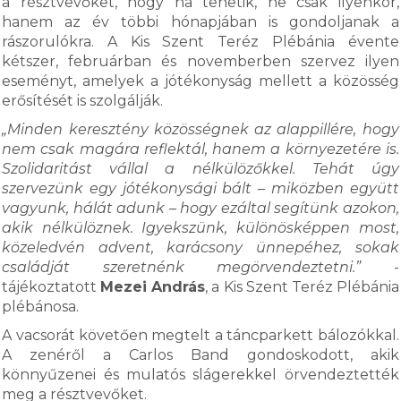
a résztvevőket, hogy ha tehetik, ne csak ilyenkor,
hanem az év többi hónapjában is gondoljanak a
rászorulókra. A Kis Szent Teréz Plébánia évente
kétszer, februárban és novemberben szervez ilyen
eseményt, amelyek a jótékonyság mellett a közösség
erősítését is szolgálják.
„Minden keresztény közösségnek az alappillére, hogy
nem csak magára reflektál, hanem a környezetére is.
Szolidaritást vállal a nélkülözőkkel. Tehát úgy
szervezünk egy jótékonysági bált – miközben együtt
vagyunk, hálát adunk – hogy ezáltal segítünk azokon,
akik nélkülöznek. Igyekszünk, különösképpen most,
közeledvén advent, karácsony ünnepéhez, sokak
családját szeretnénk megörvendeztetni.”
-
tájékoztatott
Mezei András
, a Kis Szent Teréz Plébánia
plébánosa.
A vacsorát követően megtelt a táncparkett bálozókkal.
A zenéről a Carlos Band gondoskodott, akik
könnyűzenei és mulatós slágerekkel örvendeztették
meg a résztvevőket.