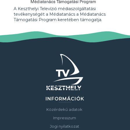
A Keszthelyi Televízió médiaszolgáltatási
tevékenységét a Médiatanács a Médiatanács
Támogatási Program keretében támogatja.
INFORMÁCIÓK
Közérdekű adatok
Impresszum
Jogi nyilatkozat