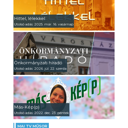
Hittel, lélekkel
Utolsó adás: 2025. már. 16. vasárnap
Önkormányzati híradó
Utolsó adás: 2026. júl. 22. szerda
Más-Kép(p)
Utolsó adás: 2022. dec. 23. péntek
MAI TV MŰSOR