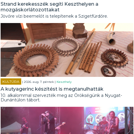
Strand kerekesszék segíti Keszthelyen a
mozgáskorlátozottakat
Jövőre vízi beemelőt is telepítenek a Szigetfürdőre.
KULTÚRA
| 2026. aug. 7. péntek |
Keszthely
A kutyagerinc készítést is megtanulhatták
10. alkalommal szervezték meg az Örökségünk a Nyugat-
Dunántúlon tábort.