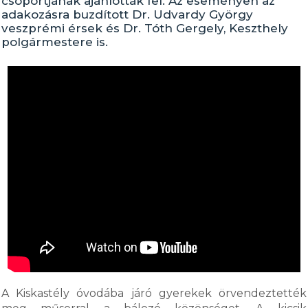
csoportjának ajánlották fel. Az eseményen az
adakozásra buzdított Dr. Udvardy György
veszprémi érsek és Dr. Tóth Gergely, Keszthely
polgármestere is.
A Kiskastély óvodába járó gyerekek örvendeztették