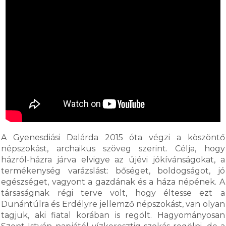
A Gyenesdiási Dalárda 2015 óta végzi a köszöntő
népszokást, archaikus szöveg szerint. Célja, hogy
házról-házra járva elvigye az újévi jókívánságokat, a
termékenység varázslást: bőséget, boldogságot, jó
egészséget, vagyont a gazdának és a háza népének. A
társaságnak régi terve volt, hogy éltesse ezt a
Dunántúlra és Erdélyre jellemző népszokást, van olyan
tagjuk, aki fiatal korában is regölt. Hagyományosan