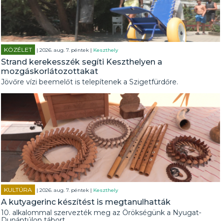
KÖZÉLET
| 2026. aug. 7. péntek |
Keszthely
Strand kerekesszék segíti Keszthelyen a
mozgáskorlátozottakat
Jövőre vízi beemelőt is telepítenek a Szigetfürdőre.
KULTÚRA
| 2026. aug. 7. péntek |
Keszthely
A kutyagerinc készítést is megtanulhatták
10. alkalommal szervezték meg az Örökségünk a Nyugat-
Dunántúlon tábort.