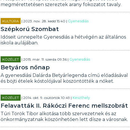
megmérettetésen szereztek arany fokozatot tavaly.
KULTÚRA
| 2023. nov. 28. kedd 15:40 |
Gyenesdiás
Szépkorú Szombat
Időseit ünnepelte Gyenesdiás a hétvégén az általános
iskola aulájában.
KÖZÉLET
| 2015. már. 11. szerda 09:36 |
Gyenesdiás
Betyáros nőnap
A gyenesdiási Dalárda Betyárlegenda című előadásával
és böjti ételek kóstolójával köszöntötték a nőket.
KÖZÉLET
| 2014. okt. 9. csütörtök 10:49 |
Keszthely
Felavatták II. Rákóczi Ferenc mellszobrát
Túri Török Tibor alkotása több szervezetnek és az
önkormányzatnak köszönhetően lett dísze a városnak.