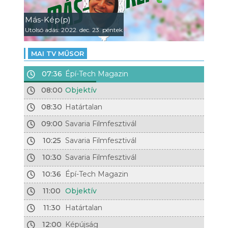
Más-Kép(p)
Utolsó adás: 2022. dec. 23. péntek
MAI TV MŰSOR
07:36
Épí-Tech Magazin
08:00
Objektív
08:30
Határtalan
09:00
Savaria Filmfesztivál
10:25
Savaria Filmfesztivál
10:30
Savaria Filmfesztivál
10:36
Épí-Tech Magazin
11:00
Objektív
11:30
Határtalan
12:00
Képújság