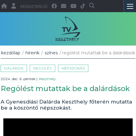
REGISZTRÁCIÓ
kezdőlap
/
híreink
/
színes
/ regölést mutattak be a dalárdások
DALÁRDA
REGÖLÉS
NÉPSZOKÁS
2024. dec. 6. péntek
|
Keszthely
Regölést mutattak be a dalárdások
A Gyenesdiási Dalárda Keszthely főterén mutatta
be a köszöntő népszokást.