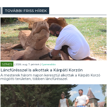
TOVÁBBI FRISS HÍREK
SZÍNES
| 2026. aug. 7. péntek |
Gyenesdiás
Láncfűrésszel is alkottak a Kárpáti Korzón
A mesterek három napon keresztül alkottak a Kárpáti Korzó
mögötti területen, többen láncfűrésszel.