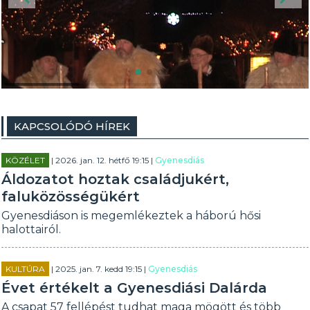
KAPCSOLÓDÓ HÍREK
KÖZÉLET
| 2026. jan. 12. hétfő 19:15 |
Gyenesdiás
Áldozatot hoztak családjukért,
faluközösségükért
Gyenesdiáson is megemlékeztek a háború hősi
halottairól.
KULTÚRA
| 2025. jan. 7. kedd 19:15 |
Gyenesdiás
Évet értékelt a Gyenesdiási Dalárda
A csapat 57 fellépést tudhat maga mögött és több