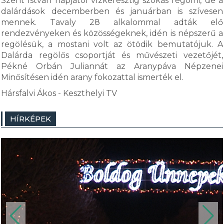
Szent István napjától vízkeresztig szokás regölni, de a
dalárdások decemberben és januárban is szívesen
mennek. Tavaly 28 alkalommal adták elő
rendezvényeken és közösségeknek, idén is népszerű a
regölésük, a mostani volt az ötödik bemutatójuk. A
Dalárda regölős csoportját és művészeti vezetőjét,
Pékné Orbán Juliannát az Aranypáva Népzenei
Minősítésen idén arany fokozattal ismerték el.
Hársfalvi Ákos - Keszthelyi TV
HÍRKÉPEK