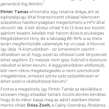
generáció fog felnőni."
Pintér Tamás
elmondta: egy relatíve drága, ám az
egészségügy által finanszírozott oltással kilencven
százalékos hatékonyságban megelőzhető a HPV által
okozott rák. A két dózisú oltást 9 és 13 éves kor között
ajánlott beadni, később már három dózis is szükséges.
Megdöbbentő tény, de a lakosság 85-90%-a az élete
során megfertőződik valamelyik hp vírussal. A főorvos
így látja:
"A köztudatban - az ismereteim szerint -
általában az él, hogy ezzel az oltással csak lányoknak
lehet segíteni. Ez messze nem igaz, fiúknál is bizonyos
rákokat el lehet kerülni. A leggyakoribban előforduló,
bár nem rákos megbetegedés a nemi szemölcsök
megjelenése, amelyet szinte száz százalékosan el
lehet ezzel a védőoltással kerülni."
Fontos a megelőzés, így Pintér Tamás az iskolákba is
szívesen megy előadást tartani. Szülői döntés kérdése,
hogy ki és mikor kapja meg az adott esetben életet
mentő oltást.
Dósa Zsolt,
a Csány-Szendrey Általános