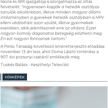
Iskola és AMI igazgatója is szorgalmazza az oltás
felvételét:
"Ingyenesen kapják a hetedik osztályos
tanulók iskolánkban, illetve minden magyar állami
intézményben a gyerekek hetedik osztályban a HPV
elleni védőoltást azon szülők, illetve gyermekek
esetében, akik jelentkeznek erre az oltásra. Ezzel
nagyon komoly daganatos betegség előzhető meg.
Én ezt nagyon fontosnak tartom."
A Pelso Társaság következő ismeretterjesztő előadása
november 13-án lesz, ahol Doma László történész a
907. évi pozsonyi csatáról emlékezik meg.
Tüskés Balázs - Keszthelyi Televízió
HÍRKÉPEK