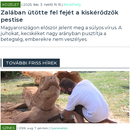
KÖZÉLET
| 2025. feb. 3. hétfő 19:15 |
Keszthely
Zalában ütötte fel fejét a kiskérődzők
pestise
Magyarországon először jelent meg a súlyos vírus. A
juhokat, kecskéket nagy arányban pusztítja a
betegség, emberekre nem veszélyes.
TOVÁBBI FRISS HÍREK
SZÍNES
| 2026. aug. 7. péntek |
Gyenesdiás