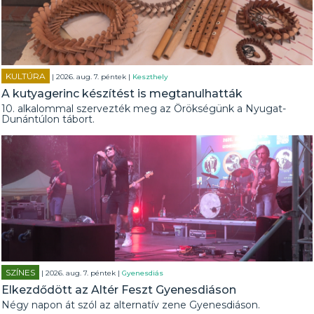
KULTÚRA
| 2026. aug. 7. péntek |
Keszthely
A kutyagerinc készítést is megtanulhatták
10. alkalommal szervezték meg az Örökségünk a Nyugat-
Dunántúlon tábort.
SZÍNES
| 2026. aug. 7. péntek |
Gyenesdiás
Elkezdődött az Altér Feszt Gyenesdiáson
Négy napon át szól az alternatív zene Gyenesdiáson.