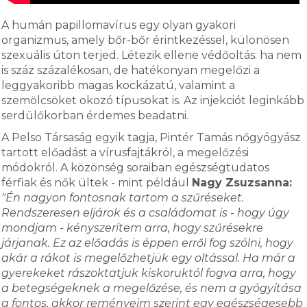
A humán papillomavírus egy olyan gyakori
organizmus, amely bőr-bőr érintkezéssel, különösen
szexuális úton terjed. Létezik ellene védőoltás: ha nem
is száz százalékosan, de hatékonyan megelőzi a
leggyakoribb magas kockázatú, valamint a
szemölcsöket okozó típusokat is. Az injekciót leginkább
serdülőkorban érdemes beadatni.
A Pelso Társaság egyik tagja, Pintér Tamás nőgyógyász
tartott előadást a vírusfajtákról, a megelőzési
módokról. A közönség soraiban egészségtudatos
férfiak és nők ültek - mint például
Nagy Zsuzsanna:
"Én nagyon fontosnak tartom a szűréseket.
Rendszeresen eljárok és a családomat is - hogy úgy
mondjam - kényszerítem arra, hogy szűrésekre
járjanak. Ez az előadás is éppen erről fog szólni, hogy
akár a rákot is megelőzhetjük egy oltással. Ha már a
gyerekeket rászoktatjuk kiskoruktól fogva arra, hogy
a betegségeknek a megelőzése, és nem a gyógyítása
a fontos, akkor reményeim szerint egy egészségesebb