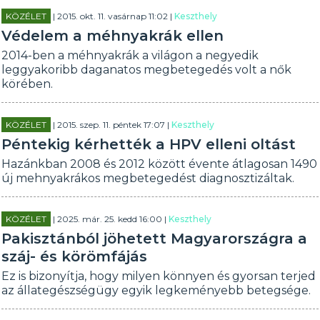
KÖZÉLET
| 2015. okt. 11. vasárnap 11:02 |
Keszthely
Védelem a méhnyakrák ellen
2014-ben a méhnyakrák a világon a negyedik
leggyakoribb daganatos megbetegedés volt a nők
körében.
KÖZÉLET
| 2015. szep. 11. péntek 17:07 |
Keszthely
Péntekig kérhették a HPV elleni oltást
Hazánkban 2008 és 2012 között évente átlagosan 1490
új mehnyakrákos megbetegedést diagnosztizáltak.
KÖZÉLET
| 2025. már. 25. kedd 16:00 |
Keszthely
Pakisztánból jöhetett Magyarországra a
száj- és körömfájás
Ez is bizonyítja, hogy milyen könnyen és gyorsan terjed
az állategészségügy egyik legkeményebb betegsége.