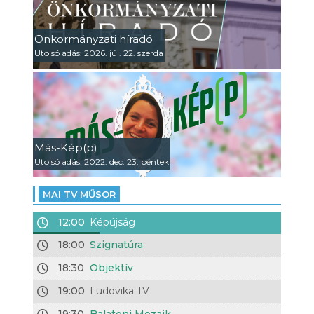
Önkormányzati híradó
Utolsó adás: 2026. júl. 22. szerda
Más-Kép(p)
Utolsó adás: 2022. dec. 23. péntek
MAI TV MŰSOR
12:00
Képújság
18:00
Szignatúra
18:30
Objektív
19:00
Ludovika TV