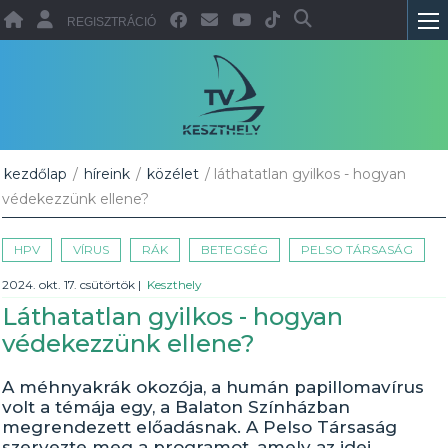
REGISZTRÁCIÓ
kezdőlap
/
híreink
/
közélet
/ láthatatlan gyilkos - hogyan
védekezzünk ellene?
HPV
VÍRUS
RÁK
BETEGSÉG
PELSO TÁRSASÁG
2024. okt. 17. csütörtök
|
Keszthely
Láthatatlan gyilkos - hogyan
védekezzünk ellene?
A méhnyakrák okozója, a humán papillomavírus
volt a témája egy, a Balaton Színházban
megrendezett előadásnak. A Pelso Társaság
szervezte meg a programot, amely az idei