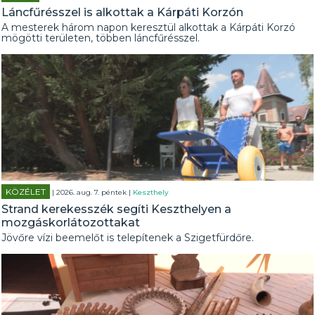
Láncfűrésszel is alkottak a Kárpáti Korzón
A mesterek három napon keresztül alkottak a Kárpáti Korzó
mögötti területen, többen láncfűrésszel.
KÖZÉLET
| 2026. aug. 7. péntek |
Keszthely
Strand kerekesszék segíti Keszthelyen a
mozgáskorlátozottakat
Jövőre vízi beemelőt is telepítenek a Szigetfürdőre.