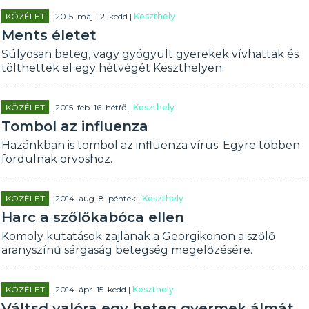
KÖZÉLET
| 2015. máj. 12. kedd |
Keszthely
Ments életet
Súlyosan beteg, vagy gyógyult gyerekek vívhattak és
tölthettek el egy hétvégét Keszthelyen.
KÖZÉLET
| 2015. feb. 16. hétfő |
Keszthely
Tombol az influenza
Hazánkban is tombol az influenza vírus. Egyre többen
fordulnak orvoshoz.
KÖZÉLET
| 2014. aug. 8. péntek |
Keszthely
Harc a szőlőkabóca ellen
Komoly kutatások zajlanak a Georgikonon a szőlő
aranyszínű sárgaság betegség megelőzésére.
KÖZÉLET
| 2014. ápr. 15. kedd |
Keszthely
Váltsd valóra egy beteg gyermek álmát