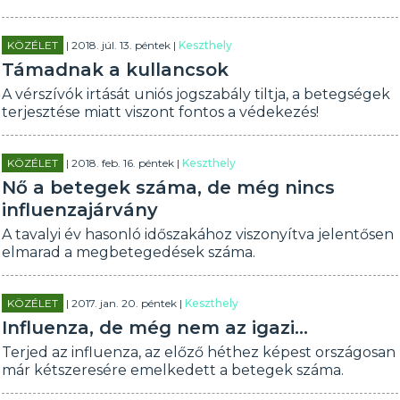
KÖZÉLET
| 2018. júl. 13. péntek |
Keszthely
Támadnak a kullancsok
A vérszívók irtását uniós jogszabály tiltja, a betegségek
terjesztése miatt viszont fontos a védekezés!
KÖZÉLET
| 2018. feb. 16. péntek |
Keszthely
Nő a betegek száma, de még nincs
influenzajárvány
A tavalyi év hasonló időszakához viszonyítva jelentősen
elmarad a megbetegedések száma.
KÖZÉLET
| 2017. jan. 20. péntek |
Keszthely
Influenza, de még nem az igazi...
Terjed az influenza, az előző héthez képest országosan
már kétszeresére emelkedett a betegek száma.