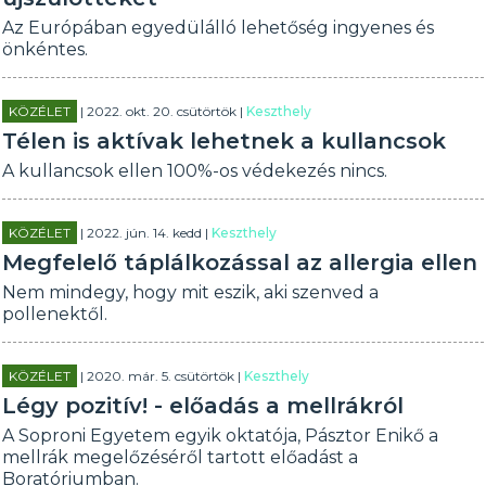
Az Európában egyedülálló lehetőség ingyenes és
önkéntes.
KÖZÉLET
| 2022. okt. 20. csütörtök |
Keszthely
Télen is aktívak lehetnek a kullancsok
A kullancsok ellen 100%-os védekezés nincs.
KÖZÉLET
| 2022. jún. 14. kedd |
Keszthely
Megfelelő táplálkozással az allergia ellen
Nem mindegy, hogy mit eszik, aki szenved a
pollenektől.
KÖZÉLET
| 2020. már. 5. csütörtök |
Keszthely
Légy pozitív! - előadás a mellrákról
A Soproni Egyetem egyik oktatója, Pásztor Enikő a
mellrák megelőzéséről tartott előadást a
Boratóriumban.