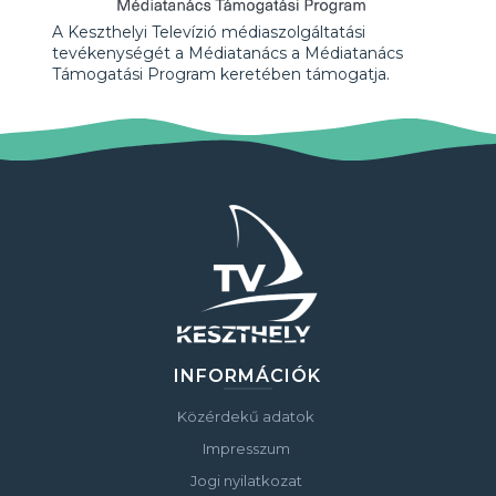
A Keszthelyi Televízió médiaszolgáltatási
tevékenységét a Médiatanács a Médiatanács
Támogatási Program keretében támogatja.
INFORMÁCIÓK
Közérdekű adatok
Impresszum
Jogi nyilatkozat