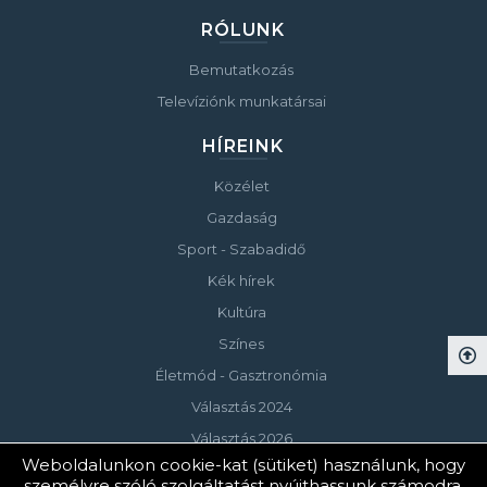
RÓLUNK
Bemutatkozás
Televíziónk munkatársai
HÍREINK
Közélet
Gazdaság
Sport - Szabadidő
Kék hírek
Kultúra
Színes
Életmód - Gasztronómia
Választás 2024
Választás 2026
Weboldalunkon cookie-kat (sütiket) használunk, hogy
személyre szóló szolgáltatást nyújthassunk számodra.