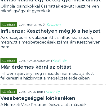
Olimpiai bajnokokkal úszhattak együtt Keszthelyen
rákból gyógyult gyerekek.
KÖZÉLET
| 2014. már. 3. hétfő |
Keszthely
Influenza: Keszthelyen még jó a helyzet
Az országos hírek alapján itt az influenza-szezon,
megnőtt a megbetegedések száma, ám Keszthelyen
nem.
KÖZÉLET
| 2013. nov. 21. csütörtök |
Keszthely
Már érdemes kérni az oltást
Influenzajárvány még nincs, de már most ajánlott
felkeresni a háziorvost a megelőzés érdekében.
KÖZÉLET
| 2013. jún. 25. kedd |
Keszthely
Vesebetegséggel kétkeréken
A Nemzeti Vese Program égisze alatt második