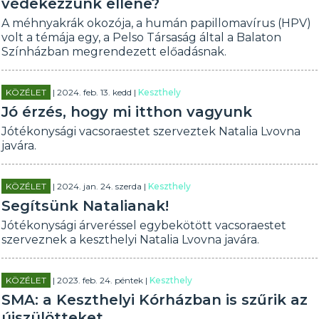
védekezzünk ellene?
A méhnyakrák okozója, a humán papillomavírus (HPV)
volt a témája egy, a Pelso Társaság által a Balaton
Színházban megrendezett előadásnak.
KÖZÉLET
| 2024. feb. 13. kedd |
Keszthely
Jó érzés, hogy mi itthon vagyunk
Jótékonysági vacsoraestet szerveztek Natalia Lvovna
javára.
KÖZÉLET
| 2024. jan. 24. szerda |
Keszthely
Segítsünk Natalianak!
Jótékonysági árveréssel egybekötött vacsoraestet
szerveznek a keszthelyi Natalia Lvovna javára.
KÖZÉLET
| 2023. feb. 24. péntek |
Keszthely
SMA: a Keszthelyi Kórházban is szűrik az
újszülötteket