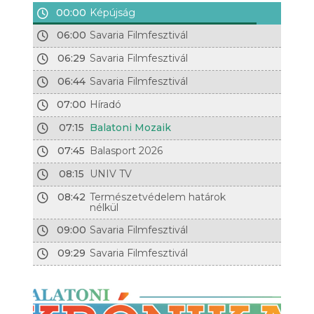
00:00
Képújság
06:00
Savaria Filmfesztivál
06:29
Savaria Filmfesztivál
06:44
Savaria Filmfesztivál
07:00
Híradó
07:15
Balatoni Mozaik
07:45
Balasport 2026
08:15
UNIV TV
08:42
Természetvédelem határok
nélkül
09:00
Savaria Filmfesztivál
09:29
Savaria Filmfesztivál