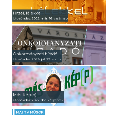
Hittel, lélekkel
Utolsó adás: 2025. már. 16. vasárnap
Önkormányzati híradó
Utolsó adás: 2026. júl. 22. szerda
Más-Kép(p)
Utolsó adás: 2022. dec. 23. péntek
MAI TV MŰSOR