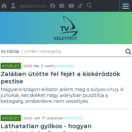
REGISZTRÁCIÓ
kezdőlap
/ cimke / betegség
KÖZÉLET
| 2025. feb. 3. hétfő |
Keszthely
Zalában ütötte fel fejét a kiskérődzők
pestise
Magyarországon először jelent meg a súlyos vírus. A
juhokat, kecskéket nagy arányban pusztítja a
betegség, emberekre nem veszélyes.
KÖZÉLET
| 2024. okt. 17. csütörtök |
Keszthely
Láthatatlan gyilkos - hogyan