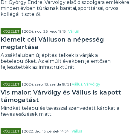
Dr. György Endre, Várvölgy első diszpolgára emlékére
minden évben túráznak barátai, sporttársai, orvos
kollégái, tisztelői.
KÖZÉLET
| 2024. nov. 26. kedd 19:15 |
Vállus
Kiemelt cél Válluson a népesség
megtartása
A zsákfaluban új építési telkek is várják a
betelepülőket. Az elmúlt években jelentősen
fejlesztették az infrastruktúrát.
KÖZÉLET
| 2024. szep. 18. szerda 19:15 |
Vállus, Várvölgy
Vis maior: Várvölgy és Vállus is kapott
támogatást
Mindkét település tavasszal szenvedett károkat a
heves esőzések miatt.
KÖZÉLET
| 2022. dec. 16. péntek 14:54 |
Vállus