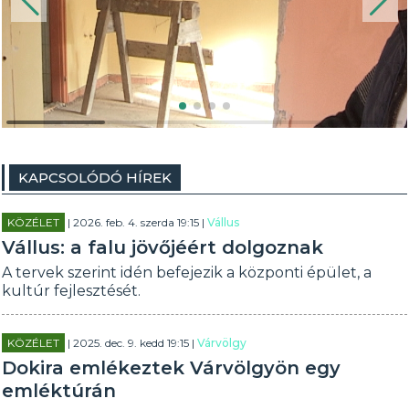
KAPCSOLÓDÓ HÍREK
KÖZÉLET
| 2026. feb. 4. szerda 19:15 |
Vállus
Vállus: a falu jövőjéért dolgoznak
A tervek szerint idén befejezik a központi épület, a
kultúr fejlesztését.
KÖZÉLET
| 2025. dec. 9. kedd 19:15 |
Várvölgy
Dokira emlékeztek Várvölgyön egy
emléktúrán