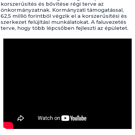
korszerűsítés és bővítése régi terve az
önkormányzatnak. Kormányzati támogatással,
62,5 millió forintból végzik el a korszerűsítési és
szerkezet felújítási munkálatokat. A faluvezetés
terve, hogy több lépcsőben fejleszti az épületet.