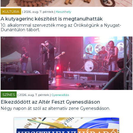
KULTÚRA
| 2026. aug. 7. péntek |
Keszthely
A kutyagerinc készítést is megtanulhatták
10. alkalommal szervezték meg az Örökségünk a Nyugat-
Dunántúlon tábort.
SZÍNES
| 2026. aug. 7. péntek |
Gyenesdiás
Elkezdődött az Altér Feszt Gyenesdiáson
Négy napon át szól az alternatív zene Gyenesdiáson.