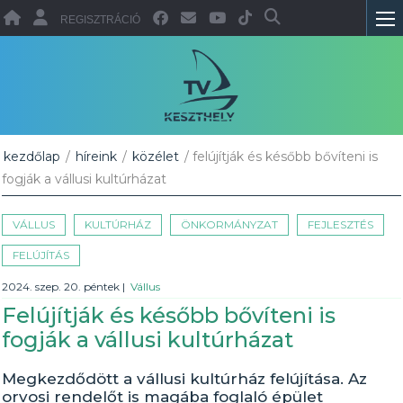
REGISZTRÁCIÓ
kezdőlap
/
híreink
/
közélet
/ felújítják és később bővíteni is
fogják a vállusi kultúrházat
VÁLLUS
KULTÚRHÁZ
ÖNKORMÁNYZAT
FEJLESZTÉS
FELÚJÍTÁS
2024. szep. 20. péntek
|
Vállus
Felújítják és később bővíteni is
fogják a vállusi kultúrházat
Megkezdődött a vállusi kultúrház felújítása. Az
orvosi rendelőt is magába foglaló épület