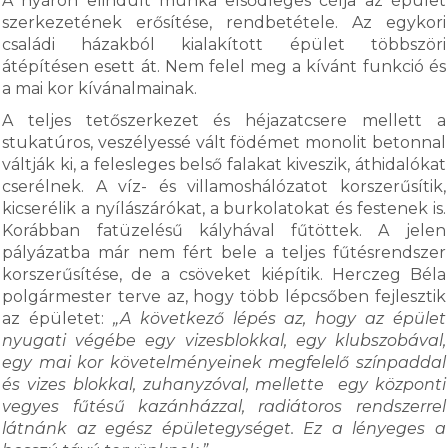
A nyáron elindult munka elsődleges célja az épület
szerkezetének erősítése, rendbetétele. Az egykori
családi házakból kialakított épület többszöri
átépítésen esett át. Nem felel meg a kívánt funkció és
a mai kor kívánalmainak.
A teljes tetőszerkezet és héjazatcsere mellett a
stukatúros, veszélyessé vált födémet monolit betonnal
váltják ki, a felesleges belső falakat kiveszik, áthidalókat
cserélnek. A víz- és villamoshálózatot korszerűsítik,
kicserélik a nyílászárókat, a burkolatokat és festenek is.
Korábban fatüzelésű kályhával fűtöttek. A jelen
pályázatba már nem fért bele a teljes fűtésrendszer
korszerűsítése, de a csöveket kiépítik. Herczeg Béla
polgármester terve az, hogy több lépcsőben fejlesztik
az épületet:
„A következő lépés az, hogy az épület
nyugati végébe egy vizesblokkal, egy klubszobával,
egy mai kor követelményeinek megfelelő színpaddal
és vizes blokkal, zuhanyzóval, mellette egy központi
vegyes fűtésű kazánházzal, radiátoros rendszerrel
látnánk az egész épületegységet. Ez a lényeges a