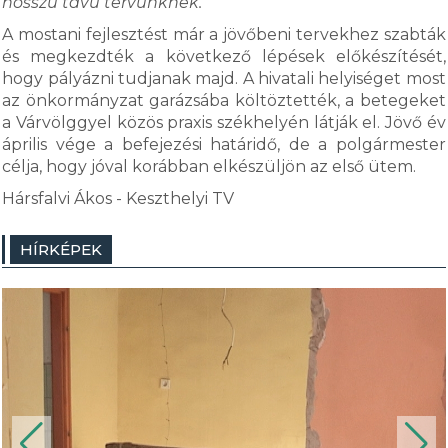
hosszú távú tervünknek.”
A mostani fejlesztést már a jövőbeni tervekhez szabták
és megkezdték a következő lépések előkészítését,
hogy pályázni tudjanak majd. A hivatali helyiséget most
az önkormányzat garázsába költöztették, a betegeket
a Várvölggyel közös praxis székhelyén látják el. Jövő év
április vége a befejezési határidő, de a polgármester
célja, hogy jóval korábban elkészüljön az első ütem.
Hársfalvi Ákos - Keszthelyi TV
HÍRKÉPEK