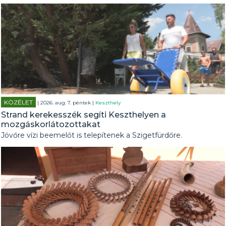
KÖZÉLET
| 2026. aug. 7. péntek |
Keszthely
Strand kerekesszék segíti Keszthelyen a
mozgáskorlátozottakat
Jövőre vízi beemelőt is telepítenek a Szigetfürdőre.