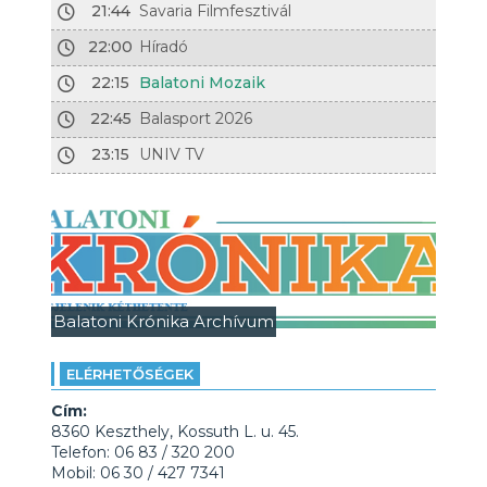
21:44
Savaria Filmfesztivál
22:00
Híradó
22:15
Balatoni Mozaik
22:45
Balasport 2026
23:15
UNIV TV
Balatoni Krónika Archívum
ELÉRHETŐSÉGEK
Cím:
8360 Keszthely, Kossuth L. u. 45.
Telefon: 06 83 / 320 200
Mobil: 06 30 / 427 7341