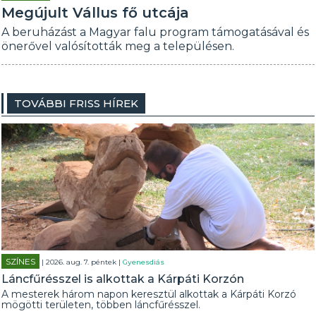
Megújult Vállus fő utcája
A beruházást a Magyar falu program támogatásával és
önerővel valósították meg a településen.
TOVÁBBI FRISS HÍREK
SZÍNES
| 2026. aug. 7. péntek |
Gyenesdiás
Láncfűrésszel is alkottak a Kárpáti Korzón
A mesterek három napon keresztül alkottak a Kárpáti Korzó
mögötti területen, többen láncfűrésszel.