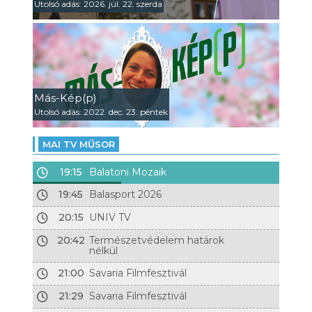
Utolsó adás: 2026. júl. 22. szerda
Más-Kép(p)
Utolsó adás: 2022. dec. 23. péntek
MAI TV MŰSOR
19:15
Balatoni Mozaik
19:45
Balasport 2026
20:15
UNIV TV
20:42
Természetvédelem határok
nélkül
21:00
Savaria Filmfesztivál
21:29
Savaria Filmfesztivál