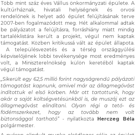
Több mint száz éves Vállus önkormányzati épülete. A
kultúrháznak, hivatali helyiségnek és orvosi
rendelőnek is helyet adó épület felújításának terve
2007-ben fogalmazódott meg. Hét alkalommal adtak
be pályázatot a felújításra, forráshiány miatt mindig
tartaléklistára került a projekt, végül nem kaptak
támogatást. Közben kritikussá vált az épület állapota.
A településvezetés és a térség országgyűlési
képviselőjének lobbi tevékenysége most eredményes
volt, a Miniszterelnökség külön keretéből kaptak
végül támogatást.
„Sikerült egy 62,5 millió forint nagyságrendű pályázati
támogatást kapnunk, amivel már az állagmegóvást
indítottuk el első körben. Már ott tartottunk, hogy
akár a saját költségvetésünkből is, de muszáj ezt az
állagmegóvást elindítani. Olyan régi a tető- és
födémszerkezet, hogy az tovább nem volt
biztonsággal tartható”
- nyilatkozta
Herczeg Béla
polgármester.