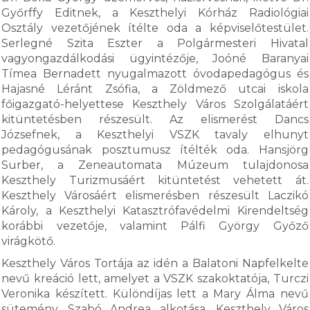
Győrffy Editnek, a Keszthelyi Kórház Radiológiai
Osztály vezetőjének ítélte oda a képviselőtestület.
Serlegné Szita Eszter a Polgármesteri Hivatal
vagyongazdálkodási ügyintézője, Joóné Baranyai
Tímea Bernadett nyugalmazott óvodapedagógus és
Hajasné Léránt Zsófia, a Zöldmező utcai iskola
főigazgató-helyettese Keszthely Város Szolgálatáért
kitüntetésben részesült. Az elismerést Dancs
Józsefnek, a Keszthelyi VSZK tavaly elhunyt
pedagógusának posztumusz ítélték oda. Hansjörg
Surber, a Zeneautomata Múzeum tulajdonosa
Keszthely Turizmusáért kitüntetést vehetett át.
Keszthely Városáért elismerésben részesült Laczikó
Károly, a Keszthelyi Katasztrófavédelmi Kirendeltség
korábbi vezetője, valamint Pálfi György Győző
virágkötő.
Keszthely Város Tortája az idén a Balatoni Napfelkelte
nevű kreáció lett, amelyet a VSZK szakoktatója, Turczi
Veronika készített. Különdíjas lett a Mary Álma nevű
sütemény, Szabó Andrea alkotása. Keszthely Város