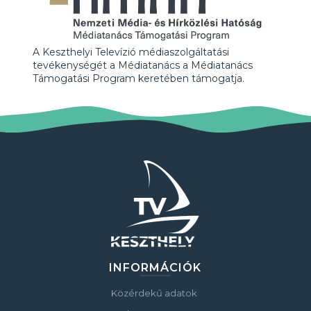
A Keszthelyi Televízió médiaszolgáltatási
tevékenységét a Médiatanács a Médiatanács
Támogatási Program keretében támogatja.
INFORMÁCIÓK
Közérdekű adatok