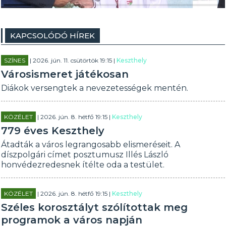
KAPCSOLÓDÓ HÍREK
SZÍNES
| 2026. jún. 11. csütörtök 19:15 |
Keszthely
Városismeret játékosan
Diákok versengtek a nevezetességek mentén.
KÖZÉLET
| 2026. jún. 8. hétfő 19:15 |
Keszthely
779 éves Keszthely
Átadták a város legrangosabb elismeréseit. A
díszpolgári címet posztumusz Illés László
honvédezredesnek ítélte oda a testület.
KÖZÉLET
| 2026. jún. 8. hétfő 19:15 |
Keszthely
Széles korosztályt szólítottak meg
programok a város napján