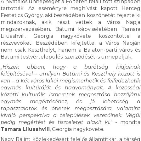
A hivatalos ünnepséget a Fő téren felállított színpadon
tartották. Az eseményre meghívást kapott Herceg
Festetics György, aki beszédében köszönetét fejezte ki
mindazoknak, akik részt vettek a Város Napja
megszervezésében. Batumi képviseletében Tamara
Liluashvili, Georgia nagykövete köszöntötte a
részvevőket. Beszédében kifejtette, a Város Napján
nem csak Keszthelyt, hanem a Balaton-parti város és
Batumi testvértelepülési szerződését is ünnepeljük.
„Hiszek abban, hogy a barátság hídjainak
felépítésével – amilyen Batumi és Keszthely között is
van – a két város lakói megismerhetik és felfedezhetik
egymás kultúráját és hagyományait. A közösségi
közötti kulturális ismeretek megosztása hozzájárul
egymás megértéséhez, és jó lehetőség a
tapasztalatok és ötletek megosztására, valamint
kiváló perspektíva a települések vezetőinek. Végül
pedig megértést és tiszteletet alakít ki.”
- mondta
Tamara Liluashvili
, Georgia nagykövete.
Nagy Bálint közlekedésért felelős államtitkár, a térség