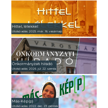
Hittel, lélekkel
Utolsó adás: 2025. már. 16. vasárnap
Önkormányzati híradó
Utolsó adás: 2026. júl. 22. szerda
Más-Kép(p)
Utolsó adás: 2022. dec. 23. péntek