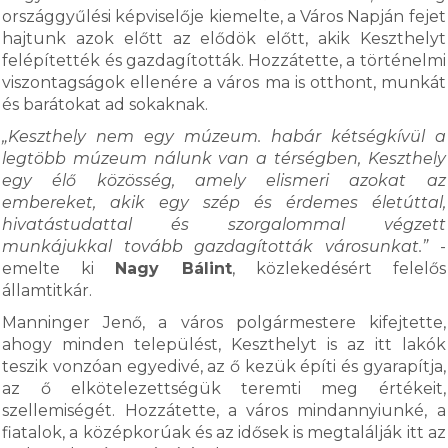
országgyűlési képviselője kiemelte, a Város Napján fejet
hajtunk azok előtt az elődök előtt, akik Keszthelyt
felépítették és gazdagították. Hozzátette, a történelmi
viszontagságok ellenére a város ma is otthont, munkát
és barátokat ad sokaknak.
„Keszthely nem egy múzeum. habár kétségkívül a
legtöbb múzeum nálunk van a térségben, Keszthely
egy élő közösség, amely elismeri azokat az
embereket, akik egy szép és érdemes életúttal,
hivatástudattal és szorgalommal végzett
munkájukkal tovább gazdagították városunkat.”
-
emelte ki
Nagy Bálint
, közlekedésért felelős
államtitkár.
Manninger Jenő, a város polgármestere kifejtette,
ahogy minden települést, Keszthelyt is az itt lakók
teszik vonzóan egyedivé, az ő kezük építi és gyarapítja,
az ő elkötelezettségük teremti meg értékeit,
szellemiségét. Hozzátette, a város mindannyiunké, a
fiatalok, a középkorúak és az idősek is megtalálják itt az