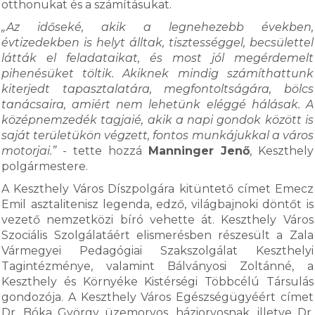
otthonukat és a számításukat.
„Az időseké, akik a legnehezebb években,
évtizedekben is helyt álltak, tisztességgel, becsülettel
látták el feladataikat, és most jól megérdemelt
pihenésüket töltik. Akiknek mindig számíthattunk
kiterjedt tapasztalatára, megfontoltságára, bölcs
tanácsaira, amiért nem lehetünk eléggé hálásak. A
középnemzedék tagjaié, akik a napi gondok között is
saját területükön végzett, fontos munkájukkal a város
motorjai.”
- tette hozzá
Manninger Jenő
, Keszthely
polgármestere.
A Keszthely Város Díszpolgára kitüntető címet Emecz
Emil asztalitenisz legenda, edző, világbajnoki döntőt is
vezető nemzetközi bíró vehette át. Keszthely Város
Szociális Szolgálatáért elismerésben részesült a Zala
Vármegyei Pedagógiai Szakszolgálat Keszthelyi
Tagintézménye, valamint Bálványosi Zoltánné, a
Keszthely és Környéke Kistérségi Többcélú Társulás
gondozója. A Keszthely Város Egészségügyéért címet
Dr. Bóka György üzemorvos, háziorvosnak, illetve Dr.