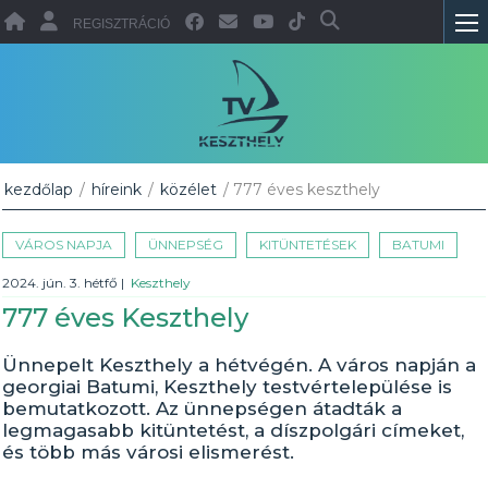
REGISZTRÁCIÓ
kezdőlap
/
híreink
/
közélet
/ 777 éves keszthely
VÁROS NAPJA
ÜNNEPSÉG
KITÜNTETÉSEK
BATUMI
2024. jún. 3. hétfő
|
Keszthely
777 éves Keszthely
Ünnepelt Keszthely a hétvégén. A város napján a
georgiai Batumi, Keszthely testvértelepülése is
bemutatkozott. Az ünnepségen átadták a
legmagasabb kitüntetést, a díszpolgári címeket,
és több más városi elismerést.