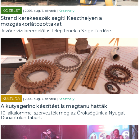
KÖZÉLET
| 2026. aug. 7. péntek |
Keszthely
Strand kerekesszék segíti Keszthelyen a
mozgáskorlátozottakat
Jövőre vízi beemelőt is telepítenek a Szigetfürdőre.
KULTÚRA
| 2026. aug. 7. péntek |
Keszthely
A kutyagerinc készítést is megtanulhatták
10. alkalommal szervezték meg az Örökségünk a Nyugat-
Dunántúlon tábort.