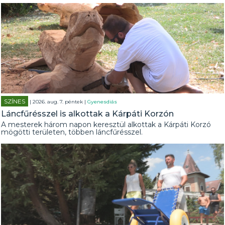
SZÍNES
| 2026. aug. 7. péntek |
Gyenesdiás
Láncfűrésszel is alkottak a Kárpáti Korzón
A mesterek három napon keresztül alkottak a Kárpáti Korzó
mögötti területen, többen láncfűrésszel.