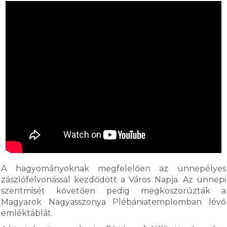
A hagyományoknak megfelelően az ünnepélyes
zászlófelvonással kezdődött a Város Napja. Az ünnepi
szentmisét követően pedig megkoszorúzták a
Magyarok Nagyasszonya Plébániatemplomban lévő
emléktáblát.