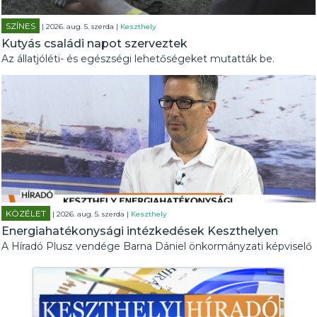
SZÍNES
| 2026. aug. 5. szerda |
Keszthely
Kutyás családi napot szerveztek
Az állatjóléti- és egészségi lehetőségeket mutatták be.
KÖZÉLET
| 2026. aug. 5. szerda |
Keszthely
Energiahatékonysági intézkedések Keszthelyen
A Híradó Plusz vendége Barna Dániel önkormányzati képviselő