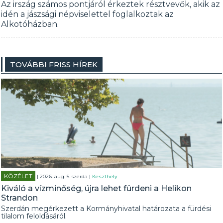
Az irszág számos pontjáról érkeztek résztvevők, akik az
idén a jászsági népviselettel foglalkoztak az
Alkotóházban.
TOVÁBBI FRISS HÍREK
KÖZÉLET
| 2026. aug. 5. szerda |
Keszthely
Kiváló a vízminőség, újra lehet fürdeni a Helikon
Strandon
Szerdán megérkezett a Kormányhivatal határozata a fürdési
tilalom feloldásáról.