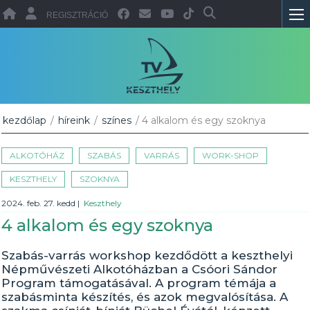
REGISZTRÁCIÓ
kezdőlap
/
híreink
/
színes
/ 4 alkalom és egy szoknya
ALKOTÓHÁZ
SZABÁS
VARRÁS
WORK-SHOP
KESZTHELY
SZOKNYA
2024. feb. 27. kedd
|
Keszthely
4 alkalom és egy szoknya
Szabás-varrás workshop kezdődött a keszthelyi
Népművészeti Alkotóházban a Csóori Sándor
Program támogatásával. A program témája a
szabásminta készítés, és azok megvalósítása. A