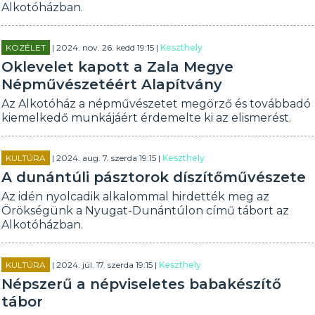
Alkotóházban.
KÖZÉLET
| 2024. nov. 26. kedd 19:15 |
Keszthely
Oklevelet kapott a Zala Megye
Népművészetéért Alapítvány
Az Alkotóház a népművészetet megörző és továbbadó
kiemelkedő munkájáért érdemelte ki az elismerést.
KULTÚRA
| 2024. aug. 7. szerda 19:15 |
Keszthely
A dunántúli pásztorok díszítőművészete
Az idén nyolcadik alkalommal hirdették meg az
Örökségünk a Nyugat-Dunántúlon című tábort az
Alkotóházban.
KULTÚRA
| 2024. júl. 17. szerda 19:15 |
Keszthely
Népszerű a népviseletes babakészítő
tábor