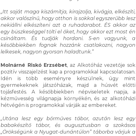
„Itt saját maga kiszámítja, kirajzolja, kivágja, elkészíti,
akkor valószínű, hogy otthon is sokkal egyszerűbb lesz
nekiállni elkészíteni azt a ruhadarabot. ÉS akkor az
egy büszkeséggel tölti el őket, hogy akkor ezt most én
csináltam. És tudják hordani. 5-en vagyunk, a
későbbiekben fognak hozzánk csatlakozni, nagyon
lelkesek, nagyon gyorsan haladtunk.”
Molnárné Riskó Erzsébet
, az Alkotóház vezetője sok
pozitív visszajelzést kap a programokkal kapcsolatosan.
Idén is több eseményre készülnek, úgy mint
gyermekeknek játszóházak, majd a húsvét előtti
tojásfestés. A későbbiekben népviseletek napja, a
kézművesség világnapja környékén, és az alkotóházi
hétvégén is programokkal várják az embereket.
„Utána lesz egy bőrműves tábor, azután lesz egy
babakészítő tábor, és augusztusban a szokásos
„Örökségünk a Nyugat-dunántúlon” táborba várjuk a