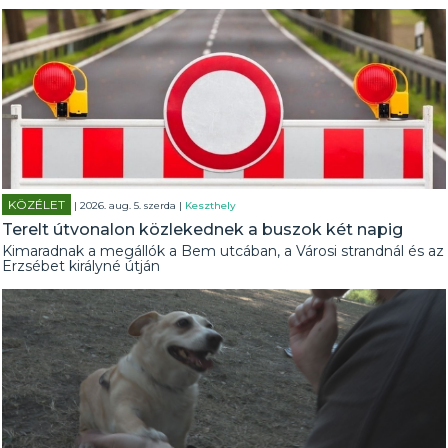
KÖZÉLET
| 2026. aug. 5. szerda |
Keszthely
Terelt útvonalon közlekednek a buszok két napig
Kimaradnak a megállók a Bem utcában, a Városi strandnál és az
Erzsébet királyné útján