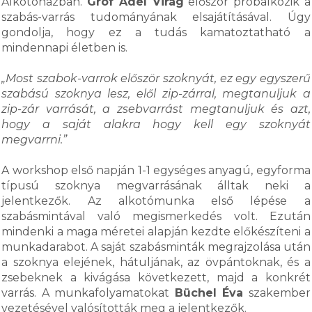
Alkotóházban.
Gróf Adél Virág
először próbálkozik a
szabás-varrás tudományának elsajátításával. Úgy
gondolja, hogy ez a tudás kamatoztatható a
mindennapi életben is.
„Most szabok-varrok először szoknyát, ez egy egyszerű
szabású szoknya lesz, elől zip-zárral, megtanuljuk a
zip-zár varrását, a zsebvarrást megtanuljuk és azt,
hogy a saját alakra hogy kell egy szoknyát
megvarrni.”
A workshop első napján 1-1 egységes anyagú, egyforma
típusú szoknya megvarrásának álltak neki a
jelentkezők. Az alkotómunka első lépése a
szabásmintával való megismerkedés volt. Ezután
mindenki a maga méretei alapján kezdte előkészíteni a
munkadarabot. A saját szabásminták megrajzolása után
a szoknya elejének, hátuljának, az övpántoknak, és a
zsebeknek a kivágása következett, majd a konkrét
varrás. A munkafolyamatokat
Büchel Éva
szakember
vezetésével valósították meg a jelentkezők.