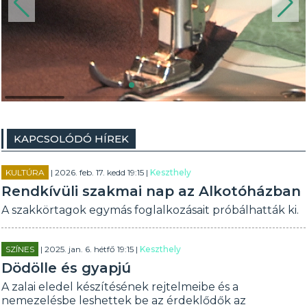
KAPCSOLÓDÓ HÍREK
KULTÚRA
| 2026. feb. 17. kedd 19:15 |
Keszthely
Rendkívüli szakmai nap az Alkotóházban
A szakkörtagok egymás foglalkozásait próbálhatták ki.
SZÍNES
| 2025. jan. 6. hétfő 19:15 |
Keszthely
Dödölle és gyapjú
A zalai eledel készítésének rejtelmeibe és a
nemezelésbe leshettek be az érdeklődők az