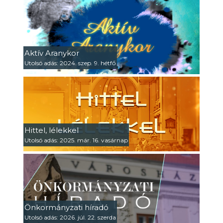
Aktív Aranykor
Utolsó adás: 2024. szep. 9. hétfő
Hittel, lélekkel
Utolsó adás: 2025. már. 16. vasárnap
Önkormányzati híradó
Utolsó adás: 2026. júl. 22. szerda