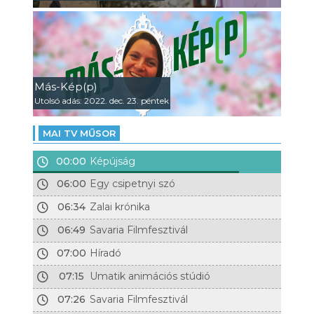
Más-Kép(p)
Utolsó adás: 2022. dec. 23. péntek
MAI TV MŰSOR
00:00
Képújság
06:00
Egy csipetnyi szó
06:34
Zalai krónika
06:49
Savaria Filmfesztivál
07:00
Híradó
07:15
Umatik animációs stúdió
07:26
Savaria Filmfesztivál