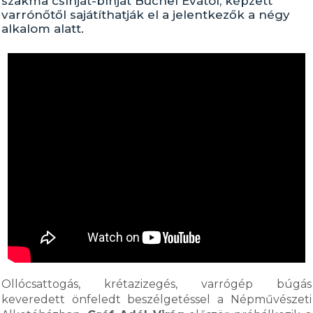
szakma csínját-bínját Büchel Évától, képzett
varrónőtől sajátíthatják el a jelentkezők a négy
alkalom alatt.
Ollócsattogás, krétazizegés, varrógép búgás
keveredett önfeledt beszélgetéssel a Népművészeti