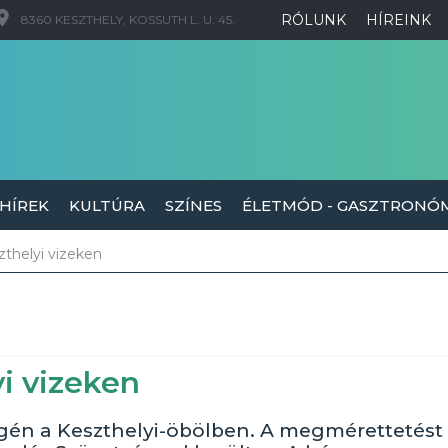
RÓLUNK
HÍREINK
8360 KESZTHELY, KOSSUTH L. U. 45.
 HÍREK
KULTÚRA
SZÍNES
ÉLETMÓD - GASZTRONÓ
thelyi vizeken
i vizeken
égén a Keszthelyi-öbölben. A megmérettetést