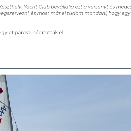
Keszthelyi Yacht Club bevállalja ezt a versenyt és megc
l megszervezni, és most már el tudom mondani, hogy egy
gylet párosai hódították el.