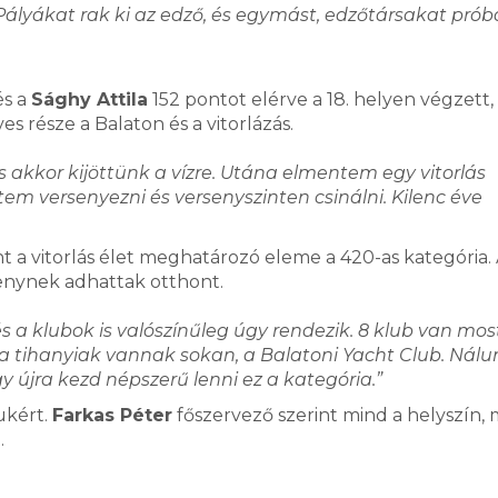
Pályákat rak ki az edző, és egymást, edzőtársakat pró
és a
Sághy Attila
152 pontot elérve a 18. helyen végzett,
s része a Balaton és a vitorlázás.
s akkor kijöttünk a vízre. Utána elmentem egy vitorlás
tem versenyezni és versenyszinten csinálni. Kilenc éve
nt a vitorlás élet meghatározó eleme a 420-as kategória.
senynek adhattak otthont.
s a klubok is valószínűleg úgy rendezik. 8 klub van most 
, a tihanyiak vannak sokan, a Balatoni Yacht Club. Nálu
gy újra kezd népszerű lenni ez a kategória.”
ukért.
Farkas Péter
főszervező szerint mind a helyszín, 
.