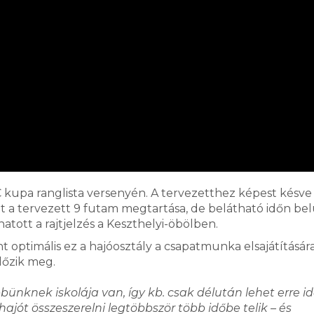
kupa ranglista versenyén. A tervezetthez képest késve 
ált a tervezett 9 futam megtartása, de belátható időn bel
tott a rajtjelzés a Keszthelyi-öbölben.
nt optimális ez a hajóosztály a csapatmunka elsajátítására
lőzik meg.
bbünknek iskolája van, így kb. csak délután lehet erre id
ajót összeszerelni legtöbbször több időbe telik – és