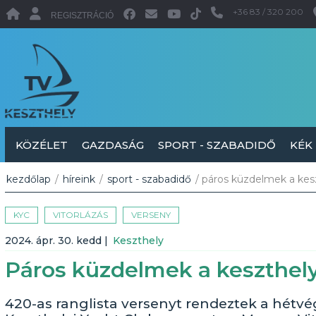
+36 83 / 320 200
REGISZTRÁCIÓ
KÖZÉLET
GAZDASÁG
SPORT - SZABADIDŐ
KÉK
kezdőlap
/
híreink
/
sport - szabadidő
/ páros küzdelmek a kesz
KYC
VITORLÁZÁS
VERSENY
2024. ápr. 30. kedd
|
Keszthely
Páros küzdelmek a keszthely
420-as ranglista versenyt rendeztek a hétv