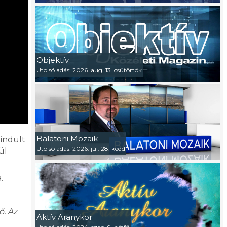
Objektív
Utolsó adás: 2026. aug. 13. csütörtök
Balatoni Mozaik
indult
Utolsó adás: 2026. júl. 28. kedd
ül
.
ő. Az
Aktív Aranykor