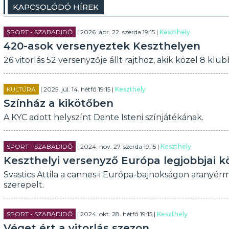
KAPCSOLÓDÓ HÍREK
SPORT - SZABADIDŐ
| 2026. ápr. 22. szerda 19:15 |
Keszthely
420-asok versenyeztek Keszthelyen
26 vitorlás 52 versenyzője állt rajthoz, akik közel 8 k
KULTÚRA
| 2025. júl. 14. hétfő 19:15 |
Keszthely
Színház a kikötőben
A KYC adott helyszínt Dante Isteni színjátékának.
SPORT - SZABADIDŐ
| 2024. nov. 27. szerda 19:15 |
Keszthely
Keszthelyi versenyző Európa legjobbjai k
Svastics Attila a cannes-i Európa-bajnokságon aranyérm
szerepelt.
SPORT - SZABADIDŐ
| 2024. okt. 28. hétfő 19:15 |
Keszthely
Véget ért a vitorlás szezon