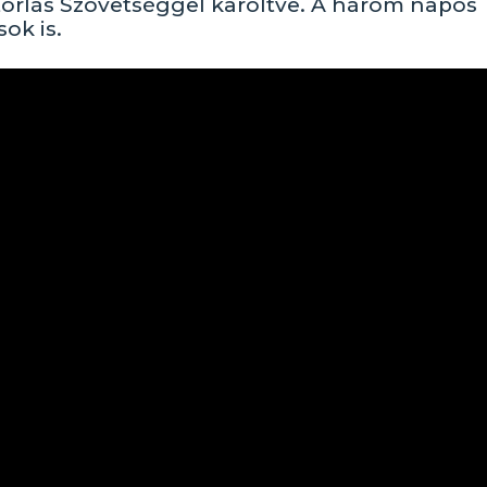
torlás Szövetséggel karöltve. A három napos
ok is.