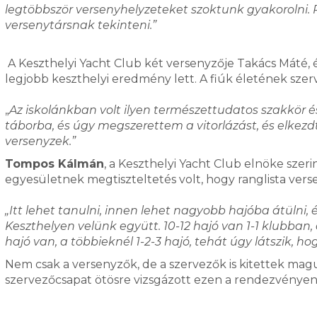
legtöbbször versenyhelyzeteket szoktunk gyakorolni. 
versenytársnak tekinteni.”
A Keszthelyi Yacht Club két versenyzője Takács Máté, 
legjobb keszthelyi eredmény lett. A fiúk életének szerve
„
Az iskolánkban volt ilyen természettudatos szakkör é
táborba, és úgy megszerettem a vitorlázást, és elkezd
versenyzek.”
Tompos Kálmán
, a Keszthelyi Yacht Club elnöke szeri
egyesületnek megtiszteltetés volt, hogy ranglista ver
„Itt lehet tanulni, innen lehet nagyobb hajóba átülni, é
Keszthelyen velünk együtt. 10-12 hajó van 1-1 klubban
hajó van, a többieknél 1-2-3 hajó, tehát úgy látszik, ho
Nem csak a versenyzők, de a szervezők is kitettek mag
szervezőcsapat ötösre vizsgázott ezen a rendezvényen