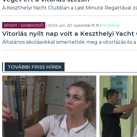
A Keszthelyi Yacht Clubban a Last Minute Regattával zá
SPORT - SZABADIDŐ
| 2024. jún. 20. csütörtök 19:15 |
Keszthely
Vitorlás nyílt nap volt a Keszthelyi Yacht
Általános iskolásokkal ismertették meg a vitorlázás és a
TOVÁBBI FRISS HÍREK