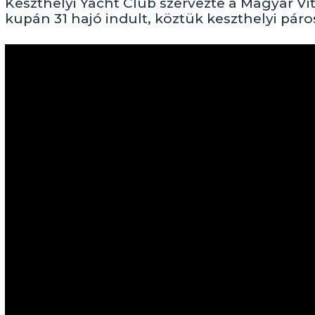
Keszthelyi Yacht Club szervezte a Magyar Vi
kupán 31 hajó indult, köztük keszthelyi páros