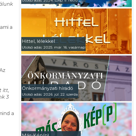
Utolsó adás: 2024. szep. 9. hétfő
bálunk
 ami a
Hittel, lélekkel
Utolsó adás: 2025. már. 16. vasárnap
 Az
Önkormányzati híradó
itt,
Utolsó adás: 2026. júl. 22. szerda
nk 3
mind a
Más-Kép(p)