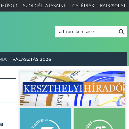
MŰSOR
SZOLGÁLTATÁSAINK
GALÉRIÁK
KAPCSOLAT
MIA
VÁLASZTÁS 2026
 a