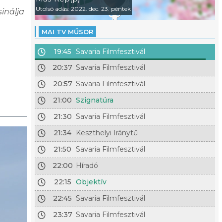
Utolsó adás: 2022. dec. 23. péntek
sinálja
MAI TV MŰSOR
19:45
Savaria Filmfesztivál
20:37
Savaria Filmfesztivál
20:57
Savaria Filmfesztivál
21:00
Szignatúra
21:30
Savaria Filmfesztivál
21:34
Keszthelyi Iránytű
21:50
Savaria Filmfesztivál
22:00
Híradó
22:15
Objektív
22:45
Savaria Filmfesztivál
23:37
Savaria Filmfesztivál