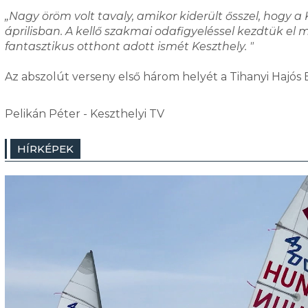
„Nagy öröm volt tavaly, amikor kiderült ősszel, hogy a 
áprilisban. A kellő szakmai odafigyeléssel kezdtük e
fantasztikus otthont adott ismét Keszthely. "
Az abszolút verseny első három helyét a Tihanyi Hajós E
Pelikán Péter - Keszthelyi TV
HÍRKÉPEK