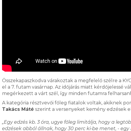
Összekapaszkodva várakoztak a megfelelő szélre a KYC 
el a 7. futam vasárnap. Az időjárás miatt kérdőjelessé v
megérkezett a várt szél, így minden futamra felharsanha
A kategória résztvevői főleg fiatalok voltak, akiknek po
Takács Máté
szerint a versenyeket kemény edzések e
„Egy edzés kb. 3 óra, ugye főleg limitálja, hogy a legtö
edzések abból állnak, hogy 30 perc ki-be menet, - egy h