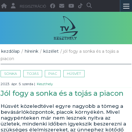
REGISZTRÁCIÓ
kezdőlap
/
híreink
/
közélet
/ jól fogy a sonka és a tojás a
piacon
SONKA
TOJÁS
PIAC
HÚSVÉT
2023. ápr. 5. szerda
|
Keszthely
Jól fogy a sonka és a tojás a piacon
Húsvét közeledtével egyre nagyobb a tömeg a
bevásárlóközpontok, piacok környékén. Mivel
nagypénteken már nem lesznek nyitva az
üzletek, mindenki időben igyekszik beszerezni a
szükséges élelmiszereket, az ünnephez kötődő