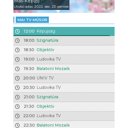
Más-Kép(p)
Utolsó adás: 2022. dec. 23. péntek
MAI TV MŰSOR
12:00
Képújság
18:00
Szignatúra
18:30
Objektív
19:00
Ludovika TV
19:30
Balatoni Mozaik
20:00
UNIV TV
20:30
Ludovika TV
21:00
Szignatúra
21:30
Objektív
22:00
Ludovika TV
22:30
Balatoni Mozaik