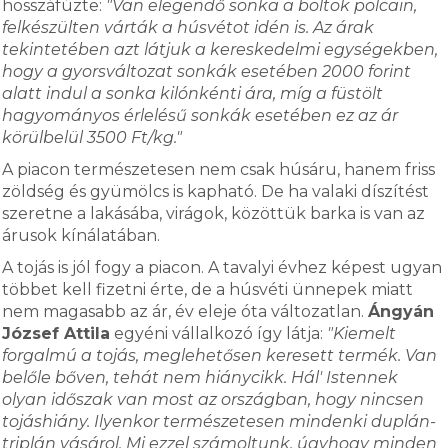
hosszáfúzte:
"Van elegendő sonka a boltok polcain,
felkészülten várták a húsvétot idén is. Az árak
tekintetében azt látjuk a kereskedelmi egységekben,
hogy a gyorsváltozat sonkák esetében 2000 forint
alatt indul a sonka kilónkénti ára, míg a füstölt
hagyományos érlelésű sonkák esetében ez az ár
körülbelül 3500 Ft/kg."
A piacon természetesen nem csak húsáru, hanem friss
zöldség és gyümölcs is kapható. De ha valaki díszítést
szeretne a lakásába, virágok, közöttük barka is van az
árusok kínálatában.
A tojás is jól fogy a piacon. A tavalyi évhez képest ugyan
többet kell fizetni érte, de a húsvéti ünnepek miatt
nem magasabb az ár, év eleje óta változatlan.
Ángyán
József Attila
egyéni vállalkozó így látja:
"Kiemelt
forgalmú a tojás, meglehetősen keresett termék. Van
belőle bőven, tehát nem hiánycikk. Hál' Istennek
olyan időszak van most az országban, hogy nincsen
tojáshiány. Ilyenkor természetesen mindenki duplán-
triplán vásárol. Mi ezzel számoltunk, úgyhogy minden