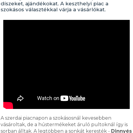
díszeket, ajándékokat. A keszthelyi piac a
szokásos választékkal várja a vásárlókat.
A szerdai piacnapon a szokásosnál kevesebben
vásároltak, de a hústermékeket áruló pultoknál így is
sorban álltak. A legtöbben a sonkát keresték -
Dinnyés