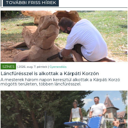
TOVÁBBI FRISS HÍREK
SZÍNES
| 2026. aug. 7. péntek |
Gyenesdiás
Láncfűrésszel is alkottak a Kárpáti Korzón
A mesterek három napon keresztül alkottak a Kárpáti Korzó
mögötti területen, többen láncfűrésszel.