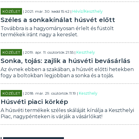
KÖZÉLET
| 2021. már. 30. kedd 15:42 |
Hévíz/Keszthely
Széles a sonkakínálat húsvét előtt
Továbbra is a hagyományosan érlelt és füstölt
termékek iránt nagy a kereslet.
KÖZÉLET
| 2019. ápr. 11. csütörtök 21:55 |
Keszthely
Sonka, tojás: zajlik a húsvéti bevásárlás
Az évnek ebben a szakában, a húsvét előtti hetekben
fogy a boltokban legjobban a sonka és a tojás.
KÖZÉLET
| 2018. már. 29. csütörtök 11:19 |
Keszthely
Húsvéti piaci körkép
A húsvéti termékek széles skáláját kínálja a Keszthelyi
Piac, nagypénteken is várják a vásárlókat!