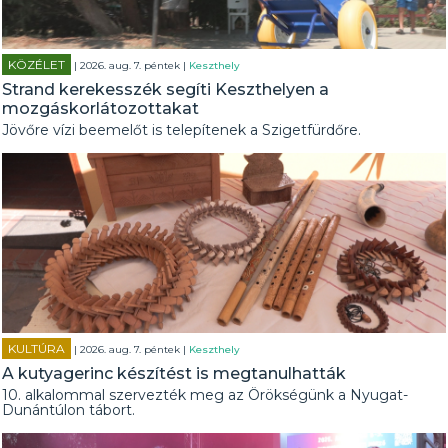
KÖZÉLET
| 2026. aug. 7. péntek |
Keszthely
Strand kerekesszék segíti Keszthelyen a
mozgáskorlátozottakat
Jövőre vízi beemelőt is telepítenek a Szigetfürdőre.
KULTÚRA
| 2026. aug. 7. péntek |
Keszthely
A kutyagerinc készítést is megtanulhatták
10. alkalommal szervezték meg az Örökségünk a Nyugat-
Dunántúlon tábort.