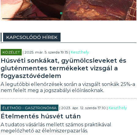
KAPCSOLÓDÓ HÍREK
KÖZÉLET
| 2025. már. 5. szerda 19:15 |
Keszthely
Húsvéti sonkákat, gyümölcsleveket és
gluténmentes termékeket vizsgál a
fogyasztóvédelem
A legutóbbi ellenőrzések során a vizsgált sonkák 25%-a
nem felelt meg a jogszabályi előírásoknak.
ÉLETMÓD - GASZTRONÓMIA
| 2023. ápr. 12. szerda 17:10 |
Keszthely
Ételmentés húsvét után
A tudatos vásárlás mellett számos praktikával
megelőzhető az élelmiszerpazarlás.