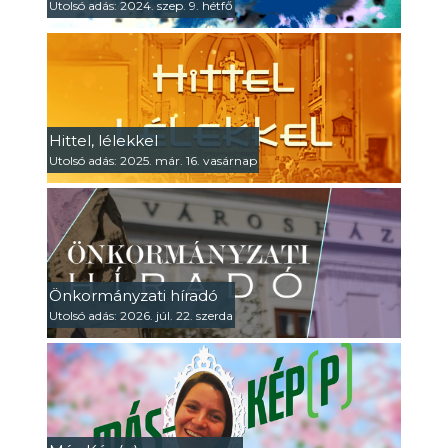
Utolsó adás: 2024. szep. 9. hétfő
Hittel, lélekkel
Utolsó adás: 2025. már. 16. vasárnap
Önkormányzati híradó
Utolsó adás: 2026. júl. 22. szerda