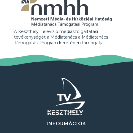
A Keszthelyi Televízió médiaszolgáltatási
tevékenységét a Médiatanács a Médiatanács
Támogatási Program keretében támogatja.
INFORMÁCIÓK