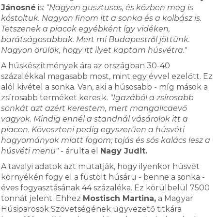
Jánosné
is:
"Nagyon gusztusos, és közben meg is
kóstoltuk. Nagyon finom itt a sonka és a kolbász is.
Tetszenek a piacok egyébként így vidéken,
barátságosabbak. Mert mi Budapestről jöttünk.
Nagyon örülök, hogy itt ilyet kaptam húsvétra."
A húskészítmények ára az országban 30-40
százalékkal magasabb most, mint egy évvel ezelőtt. Ez
alól kivétel a sonka. Van, aki a húsosabb - míg mások a
zsírosabb terméket keresik.
"Igazából a zsírosabb
sonkát azt azért kerestem, mert mangalicaevő
vagyok. Mindig ennél a standnál vásárolok itt a
piacon. Köveszteni pedig egyszerűen a húsvéti
hagyományok miatt fogom; tojás és sós kalács lesz a
húsvéti menü"
- árulta el
Nagy Judit.
A tavalyi adatok azt mutatják, hogy ilyenkor húsvét
környékén fogy el a füstölt húsáru - benne a sonka -
éves fogyasztásának 44 százaléka. Ez körülbelül 7500
tonnát jelent. Ehhez
Mostisch Martina,
a Magyar
Húsiparosok Szövetségének ügyvezető titkára