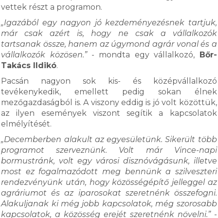
vettek részt a programon.
„Igazából egy nagyon jó kezdeményezésnek tartjuk,
már csak azért is, hogy ne csak a vállalkozók
tartsanak össze, hanem az úgymond agrár vonal és a
vállalkozók közösen.”
- mondta egy vállalkozó,
Bőr-
Takács Ildikó
.
Pacsán nagyon sok kis- és középvállalkozó
tevékenykedik, emellett pedig sokan élnek
mezőgazdaságból is. A viszony eddig is jó volt közöttük,
az ilyen események viszont segítik a kapcsolatok
elmélyítését.
„Decemberben alakult az egyesületünk. Sikerült több
programot szerveznünk. Volt már Vince-napi
bormustránk, volt egy városi disznóvágásunk, illetve
most ez fogalmazódott meg bennünk a szilveszteri
rendezvényünk után, hogy közösségépítő jelleggel az
agráriumot és az iparosokat szeretnénk összefogni.
Alakuljanak ki még jobb kapcsolatok, még szorosabb
kapcsolatok, a közösség erejét szeretnénk növelni.”
-