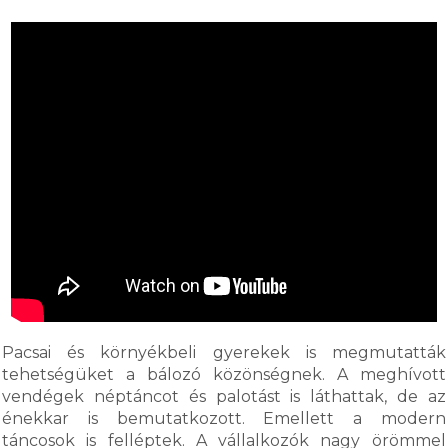
Pacsai és környékbeli gyerekek is megmutatták
tehetségüket a bálozó közönségnek. A meghívott
vendégek néptáncot és palotást is láthattak, de az
énekkar is bemutatkozott. Emellett a modern
táncosok is felléptek. A vállalkozók nagy örömmel