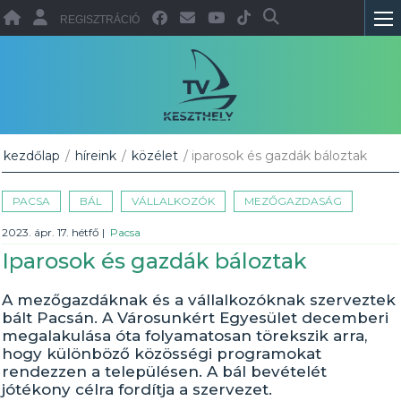
REGISZTRÁCIÓ
kezdőlap
/
híreink
/
közélet
/ iparosok és gazdák báloztak
PACSA
BÁL
VÁLLALKOZÓK
MEZŐGAZDASÁG
2023. ápr. 17. hétfő
|
Pacsa
Iparosok és gazdák báloztak
A mezőgazdáknak és a vállalkozóknak szerveztek
bált Pacsán. A Városunkért Egyesület decemberi
megalakulása óta folyamatosan törekszik arra,
hogy különböző közösségi programokat
rendezzen a településen. A bál bevételét
jótékony célra fordítja a szervezet.