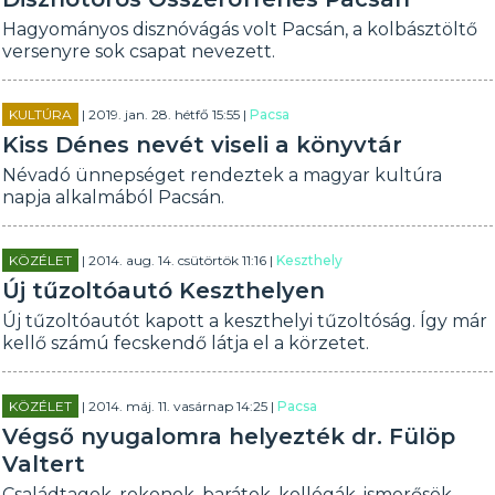
Hagyományos disznóvágás volt Pacsán, a kolbásztöltő
versenyre sok csapat nevezett.
KULTÚRA
| 2019. jan. 28. hétfő 15:55 |
Pacsa
Kiss Dénes nevét viseli a könyvtár
Névadó ünnepséget rendeztek a magyar kultúra
napja alkalmából Pacsán.
KÖZÉLET
| 2014. aug. 14. csütörtök 11:16 |
Keszthely
Új tűzoltóautó Keszthelyen
Új tűzoltóautót kapott a keszthelyi tűzoltóság. Így már
kellő számú fecskendő látja el a körzetet.
KÖZÉLET
| 2014. máj. 11. vasárnap 14:25 |
Pacsa
Végső nyugalomra helyezték dr. Fülöp
Valtert
Családtagok, rokonok, barátok, kollégák, ismerősök