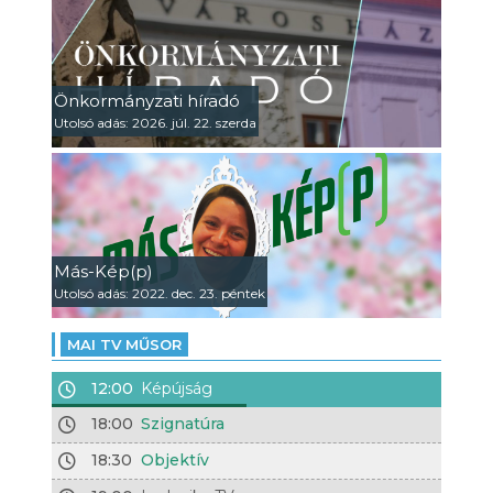
Önkormányzati híradó
Utolsó adás: 2026. júl. 22. szerda
Más-Kép(p)
Utolsó adás: 2022. dec. 23. péntek
MAI TV MŰSOR
12:00
Képújság
18:00
Szignatúra
18:30
Objektív