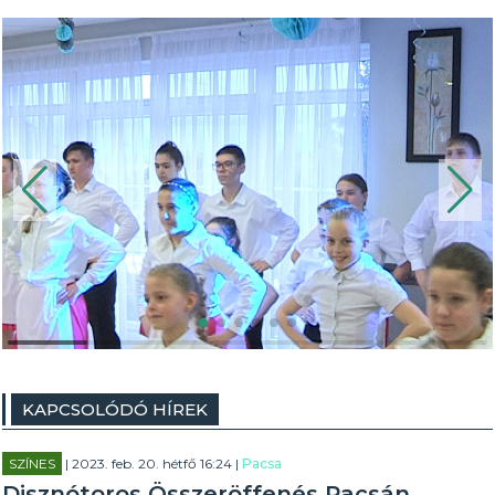
KAPCSOLÓDÓ HÍREK
SZÍNES
| 2023. feb. 20. hétfő 16:24 |
Pacsa
Disznótoros Összeröffenés Pacsán