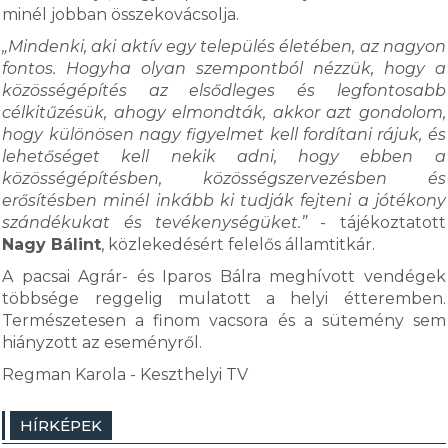
minél jobban összekovácsolja.
„Mindenki, aki aktív egy település életében, az nagyon
fontos. Hogyha olyan szempontból nézzük, hogy a
közösségépítés az elsődleges és legfontosabb
célkitűzésük, ahogy elmondták, akkor azt gondolom,
hogy különösen nagy figyelmet kell fordítani rájuk, és
lehetőséget kell nekik adni, hogy ebben a
közösségépítésben, közösségszervezésben és
erősítésben minél inkább ki tudják fejteni a jótékony
szándékukat és tevékenységüket.”
- tájékoztatott
Nagy Bálint
, közlekedésért felelős államtitkár.
A pacsai Agrár- és Iparos Bálra meghívott vendégek
többsége reggelig mulatott a helyi étteremben.
Természetesen a finom vacsora és a sütemény sem
hiányzott az eseményről.
Regman Karola - Keszthelyi TV
HÍRKÉPEK