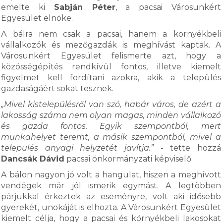
emelte ki
Sabján Péter
, a pacsai Városunkért
Egyesület elnöke.
A bálra nem csak a pacsai, hanem a környékbeli
vállalkozók és mezőgazdák is meghívást kaptak. A
Városunkért Egyesület felismerte azt, hogy a
közösségépítés rendkívül fontos, illetve kiemelt
figyelmet kell fordítani azokra, akik a település
gazdaságáért sokat tesznek.
„Mivel kistelepülésről van szó, habár város, de azért a
lakosság száma nem olyan magas, minden vállalkozó
és gazda fontos. Egyik szempontból, mert
munkahelyet teremt, a másik szempontból, mivel a
település anyagi helyzetét javítja.”
- tette hozzá
Dancsák Dávid
pacsai önkormányzati képviselő.
A bálon nagyon jó volt a hangulat, hiszen a meghívott
vendégek már jól ismerik egymást. A legtöbben
párjukkal érkeztek az eseményre, volt aki idősebb
gyerekét, unokáját is elhozta. A Városunkért Egyesület
kiemelt célja, hogy a pacsai és környékbeli lakosokat