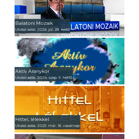
Balatoni Mozaik
Utolsó adás: 2026. júl. 28. kedd
Aktív Aranykor
Utolsó adás: 2024. szep. 9. hétfő
Hittel, lélekkel
Utolsó adás: 2025. már. 16. vasárnap