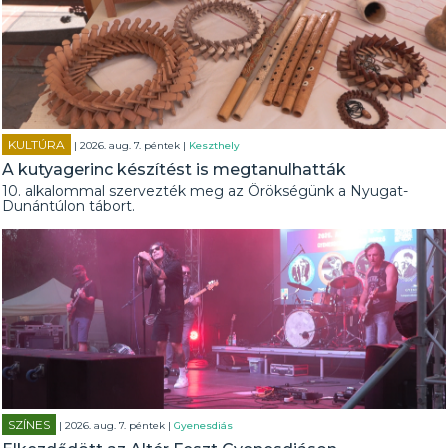
KULTÚRA
| 2026. aug. 7. péntek |
Keszthely
A kutyagerinc készítést is megtanulhatták
10. alkalommal szervezték meg az Örökségünk a Nyugat-
Dunántúlon tábort.
SZÍNES
| 2026. aug. 7. péntek |
Gyenesdiás