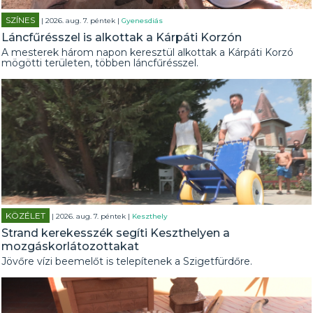
SZÍNES
| 2026. aug. 7. péntek |
Gyenesdiás
Láncfűrésszel is alkottak a Kárpáti Korzón
A mesterek három napon keresztül alkottak a Kárpáti Korzó
mögötti területen, többen láncfűrésszel.
KÖZÉLET
| 2026. aug. 7. péntek |
Keszthely
Strand kerekesszék segíti Keszthelyen a
mozgáskorlátozottakat
Jövőre vízi beemelőt is telepítenek a Szigetfürdőre.