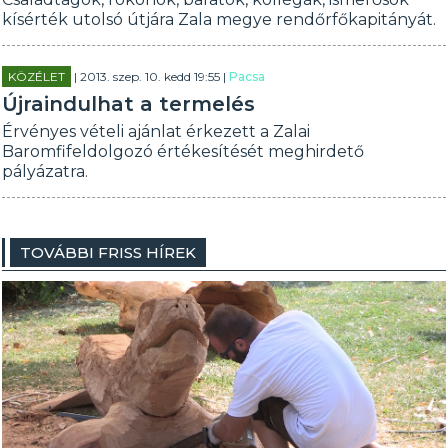
kísérték utolsó útjára Zala megye rendőrfőkapitányát.
KÖZÉLET
| 2013. szep. 10. kedd 19:55 |
Pacsa
Újraindulhat a termelés
Érvényes vételi ajánlat érkezett a Zalai
Baromfifeldolgozó értékesítését meghirdető
pályázatra.
TOVÁBBI FRISS HÍREK