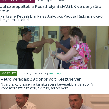
SPORT - SZABADIDŐ
| 2026. aug. 6. csütörtök |
Jól szerepeltek a Keszthelyi BEFAG LK versenyzői a
vb-n
Farkasné Keczeli Bianka és Jurkovics Kadosa Radó is előkelő
helyeket értek el.
KÖZÉLET
| 2026. aug. 6. csütörtök |
Keszthely
Retro véradás: 39 donor volt Keszthelyen
Nyáron, különösen a kánikulában kevesebb a véradó. A
Vöröskereszt azt kéri, aki tud, adjon vért.