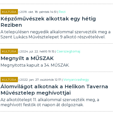
KULTÚRA
| 2019. okt. 18. péntek 14:51 |
Rezi
Képzőművészek alkottak egy hétig
Reziben
A településen negyedik alkalommal szervezték meg a
Szent Lukács Művésztelepet 9 alkotó részvételével.
KULTÚRA
| 2024. júl. 22. hétfő 19:15 |
Cserszegtomaj
Megnyílt a MŰSZAK
Megnyitotta kapuit a 34. MŰSZAK.
KULTÚRA
| 2022. jan. 27. csütörtök 12:17 |
Vonyarcvashegy
Álomvilágot alkotnak a Helikon Taverna
Művésztelep meghívottjai
Az alkotótelept 11. alkalommal szervezték meg, a
meghívott festők öt napon át dolgoznak.