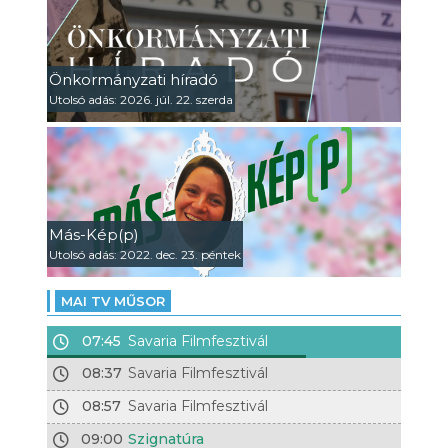
Önkormányzati híradó
Utolsó adás: 2026. júl. 22. szerda
Más-Kép(p)
Utolsó adás: 2022. dec. 23. péntek
MAI TV MŰSOR
07:45
Savaria Filmfesztivál
08:37
Savaria Filmfesztivál
08:57
Savaria Filmfesztivál
09:00
Szignatúra