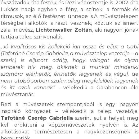
évszázadok óta festők és Rezi védőszentje is. 2002 óta
Lukács napja egyben a fény, a színek, a formák és
ritmusok, az élő festészet ünnepe is.A művésztelepen
térségbeli alkotók is részt vesznek, köztük az ismert
zalai művész,
Lichtenwaller Zoltán
, aki nagyon jónak
tartja a telep színvonalát.
„Jó kvalitásos kis kollekció jön össze és eljut a Gabi
(Tafotáné Cserép Gabriella, a művésztelep vezetője – a
szerk.) is eljutott odáig, hogy válogat és olyan
emberek hív meg, akiknek a munkái mindenki
számára elérhetők, érthetők legyenek és végül, de
nem utolsó sorban szakmailag megfelelőek legyenek
és itt azok vannak”
- vélekedik a Garaboncon élő
művésztanár.
Rezi a művészetek szempontjából is egy nagyon
inspiráló környezet – vélekedik a telep vezetője.
Tafotáné Cserép Gabriella
szerint ezt a helyet meg
kell örökíteni a képzőművészetek nyelvén is. Az
alkotásokat természetesen a nagyközönségnek is
bemutatják.