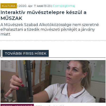
KULTÚRA
| 2020. ápr. 7. kedd 13:23 |
Cserszegtomaj
Interaktív művésztelepre készül a
MŰSZAK
A Művészek Szabad Alkotóközössége nem szeretné
elhalasztani a tizedik művészeti piknikjét a járvány
miatt
TOVÁBBI FRISS HÍREK