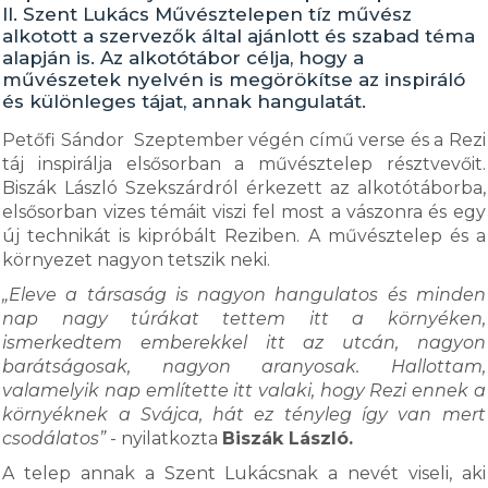
II. Szent Lukács Művésztelepen tíz művész
alkotott a szervezők által ajánlott és szabad téma
alapján is. Az alkotótábor célja, hogy a
művészetek nyelvén is megörökítse az inspiráló
és különleges tájat, annak hangulatát.
Petőfi Sándor Szeptember végén című verse és a Rezi
táj inspirálja elsősorban a művésztelep résztvevőit.
Biszák László Szekszárdról érkezett az alkotótáborba,
elsősorban vizes témáit viszi fel most a vászonra és egy
új technikát is kipróbált Reziben. A művésztelep és a
környezet nagyon tetszik neki.
„Eleve a társaság is nagyon hangulatos és minden
nap nagy túrákat tettem itt a környéken,
ismerkedtem emberekkel itt az utcán, nagyon
barátságosak, nagyon aranyosak. Hallottam,
valamelyik nap említette itt valaki, hogy Rezi ennek a
környéknek a Svájca, hát ez tényleg így van mert
csodálatos”
- nyilatkozta
Biszák László.
A telep annak a Szent Lukácsnak a nevét viseli, aki