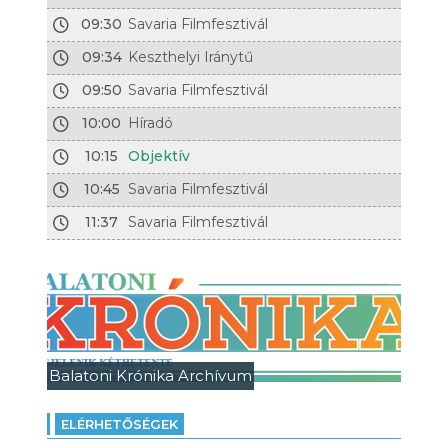
09:30
Savaria Filmfesztivál
09:34
Keszthelyi Iránytű
09:50
Savaria Filmfesztivál
10:00
Híradó
10:15
Objektív
10:45
Savaria Filmfesztivál
11:37
Savaria Filmfesztivál
Balatoni Krónika Archívum
ELÉRHETŐSÉGEK