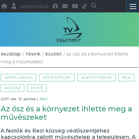
REGISZTRÁCIÓ
kezdőlap
/
híreink
/
közélet
/ az ősz és a környezet ihlette
meg a művészeket
SZENT LUKÁCS
MŰVÉSZTELEP
ALKOTÓTÁBOR
REZI
MŰVÉSZ
FESTŐ
2017. okt. 13. péntek
|
Rezi
Az ősz és a környezet ihlette meg a
művészeket
A festők és Rezi község védőszentjéhez
kapcsolódva zajlott művésztelep a településen. A