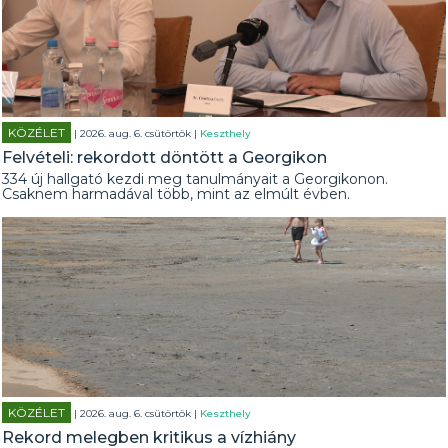
KÖZÉLET
| 2026. aug. 6. csütörtök |
Keszthely
Felvételi: rekordott döntött a Georgikon
334 új hallgató kezdi meg tanulmányait a Georgikonon.
Csaknem harmadával több, mint az elmúlt évben.
KÖZÉLET
| 2026. aug. 6. csütörtök |
Keszthely
Rekord melegben kritikus a vízhiány