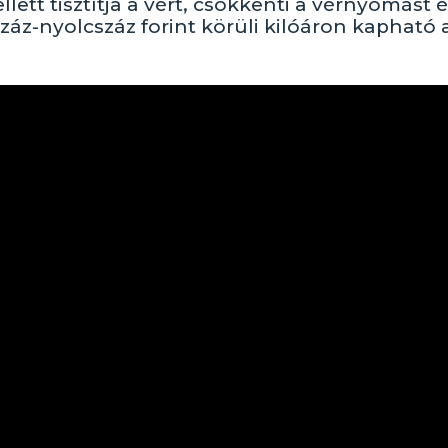
tt tisztítja a vért, csökkenti a vérnyomást é
száz-nyolcszáz forint körüli kilóáron kapható 