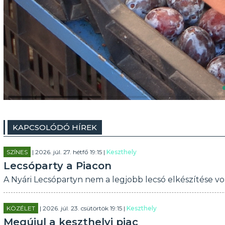
KAPCSOLÓDÓ HÍREK
SZÍNES
| 2026. júl. 27. hétfő 19:15 |
Keszthely
Lecsóparty a Piacon
A Nyári Lecsópartyn nem a legjobb lecsó elkészítése vol
KÖZÉLET
| 2026. júl. 23. csütörtök 19:15 |
Keszthely
Megújul a keszthelyi piac