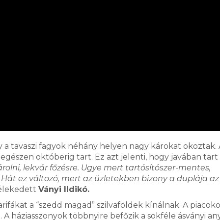
gy a tavaszi fagyok néhány helyen nagy károkat okoztak. 
gészen októberig tart. Ez azt jelenti, hogy javában tart
olni, lekvár főzésre. Ugye mert tartósítószer-mentes,
t ez változó, mert az üzletekben bizony a duplája az
vélekedett
Ványi Ildikó.
rifákat a “szedd magad” szilvaföldek kínálnak. A piacoko
i. A háziasszonyok többnyire befőzik a sokféle ásványi an