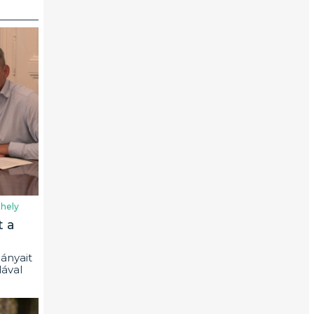
hely
t a
ányait
ával