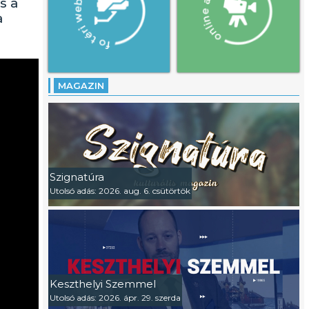
s a
a
MAGAZIN
Szignatúra
Utolsó adás: 2026. aug. 6. csütörtök
Keszthelyi Szemmel
Utolsó adás: 2026. ápr. 29. szerda