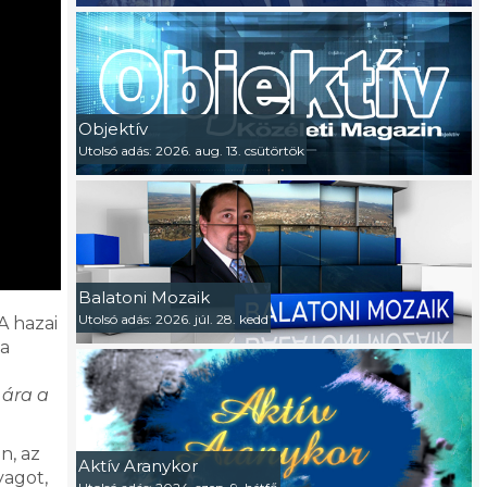
Objektív
Utolsó adás: 2026. aug. 13. csütörtök
Balatoni Mozaik
Utolsó adás: 2026. júl. 28. kedd
A hazai
 a
 ára a
n, az
Aktív Aranykor
yagot,