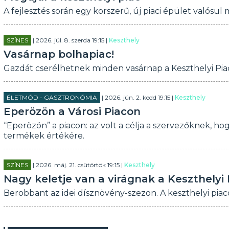
A fejlesztés során egy korszerű, új piaci épület valósul 
SZÍNES
| 2026. júl. 8. szerda 19:15 |
Keszthely
Vasárnap bolhapiac!
Gazdát cserélhetnek minden vasárnap a Keszthelyi Pia
ÉLETMÓD - GASZTRONÓMIA
| 2026. jún. 2. kedd 19:15 |
Keszthely
Eperözön a Városi Piacon
“Eperözön” a piacon: az volt a célja a szervezőknek, ho
termékek értékére.
SZÍNES
| 2026. máj. 21. csütörtök 19:15 |
Keszthely
Nagy keletje van a virágnak a Keszthelyi
Berobbant az idei dísznövény-szezon. A keszthelyi piacon