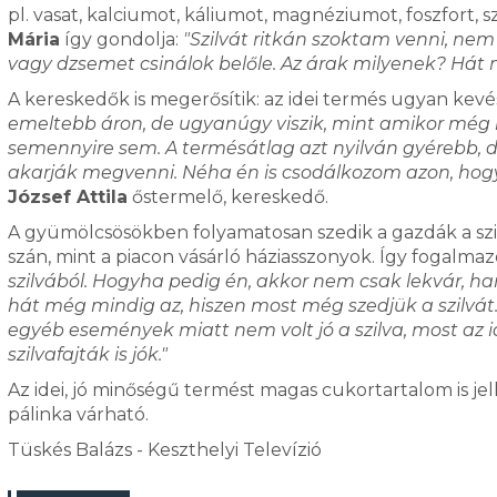
pl. vasat, kalciumot, káliumot, magnéziumot, foszfort,
Mária
így gondolja:
"Szilvát ritkán szoktam venni, nem
vagy dzsemet csinálok belőle. Az árak milyenek? Hát 
A kereskedők is megerősítik: az idei termés ugyan ke
emeltebb áron, de ugyanúgy viszik, mint amikor még 
semennyire sem. A termésátlag azt nyilván gyérebb, d
akarják megvenni. Néha én is csodálkozom azon, hogy
József Attila
őstermelő, kereskedő.
A gyümölcsösökben folyamatosan szedik a gazdák a szi
szán, mint a piacon vásárló háziasszonyok. Így fogalmaz
szilvából. Hogyha pedig én, akkor nem csak lekvár, hane
hát még mindig az, hiszen most még szedjük a szilvát.
egyéb események miatt nem volt jó a szilva, most az id
szilvafajták is jók."
Az idei, jó minőségű termést magas cukortartalom is jel
pálinka várható.
Tüskés Balázs - Keszthelyi Televízió