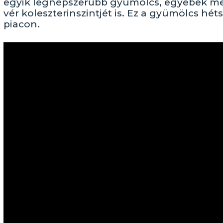
egyik legnépszerűbb gyümölcs, egyebek melle
vér koleszterinszintjét is. Ez a gyümölcs hét
piacon.