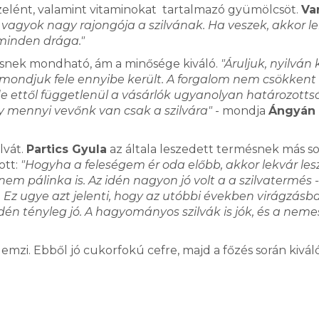
 szelént, valamint vitaminokat tartalmazó gyümölcsöt.
Va
 vagyok nagy rajongója a szilvának. Ha veszek, akkor l
minden drága."
vésnek mondható, ám a minősége kiváló.
"Áruljuk, nyilván k
mondjuk fele ennyibe került. A forgalom nem csökkent
e ettől függetlenül a vásárlók ugyanolyan határozotts
 mennyi vevőnk van csak a szilvára"
- mondja
Ángyán
lvát.
Partics Gyula
az általa leszedett termésnek más so
ott:
"Hogyha a feleségem ér oda előbb, akkor lekvár les
m pálinka is. Az idén nagyon jó volt a a szilvatermés - 
 Ez ugye azt jelenti, hogy az utóbbi években virágzásb
én tényleg jó. A hagyományos szilvák is jók, és a nemes
lemzi. Ebből jó cukorfokú cefre, majd a főzés során kivál