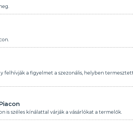
meg.
con.
gy felhívják a figyelmet a szezonális, helyben termesztet
 Piacon
 is széles kínálattal várják a vásárlókat a termelők.