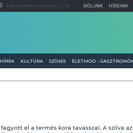
RÓLUNK
HÍREINK
8360 KESZTHELY, KOSSUTH L. U. 45.
 HÍREK
KULTÚRA
SZÍNES
ÉLETMÓD - GASZTRONÓ
yott el a termés kora tavasszal. A szilva az