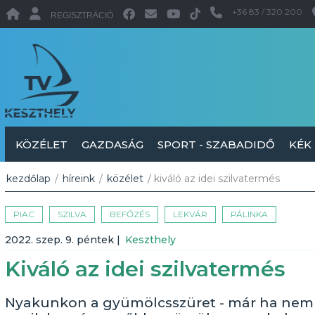
+36 83 / 320 200
REGISZTRÁCIÓ
KÖZÉLET
GAZDASÁG
SPORT - SZABADIDŐ
KÉK
kezdőlap
/
híreink
/
közélet
/ kiváló az idei szilvatermés
PIAC
SZILVA
BEFŐZÉS
LEKVÁR
PÁLINKA
2022. szep. 9. péntek
|
Keszthely
Kiváló az idei szilvatermés
Nyakunkon a gyümölcsszüret - már ha nem fag