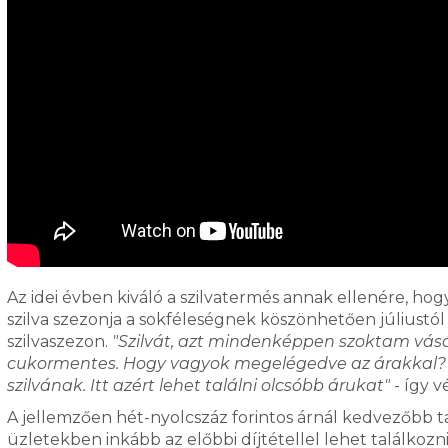
Az idei évben kiváló a szilvatermés annak ellenére, ho
szilva szezonja a sokféleségnek köszönhetően júliustól e
szilvaszezon.
"Szilvát, azt mindenképpen szoktam vásár
cukormentes. Hogy vagyok megelégedve az árakkal? Há
szilvának. Itt azért lehet találni olcsóbb árukat"
- így 
A jellemzően hét-nyolcszáz forintos árnál kedvezőbb ta
üzletekben inkább az előbbi díjtétellel lehet találkozn