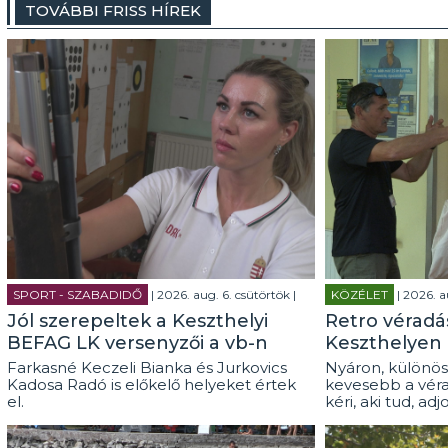
TOVÁBBI FRISS HÍREK
SPORT - SZABADIDŐ
| 2026. aug. 6. csütörtök |
KÖZÉLET
| 2026. a
Jól szerepeltek a Keszthelyi
Retro véradás
BEFAG LK versenyzői a vb-n
Keszthelyen
Farkasné Keczeli Bianka és Jurkovics
Nyáron, különös
Kadosa Radó is előkelő helyeket értek
kevesebb a véra
el.
kéri, aki tud, adj