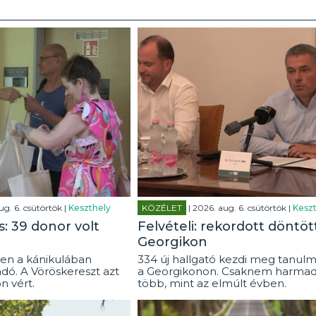
ug. 6. csütörtök |
Keszthely
KÖZÉLET
| 2026. aug. 6. csütörtök |
Keszt
: 39 donor volt
Felvételi: rekordott döntöt
Georgikon
en a kánikulában
334 új hallgató kezdi meg tanulm
dó. A Vöröskereszt azt
a Georgikonon. Csaknem harmad
on vért.
több, mint az elmúlt évben.