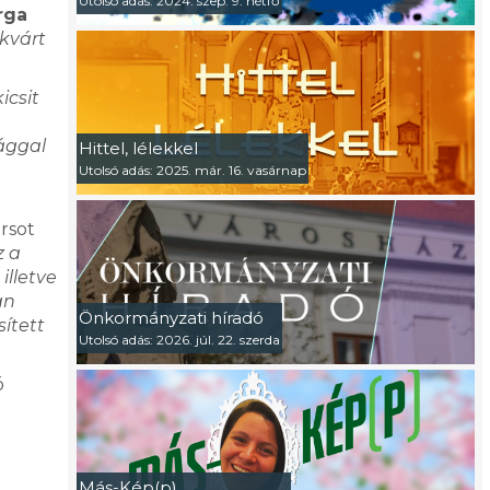
Utolsó adás: 2024. szep. 9. hétfő
rga
ekvárt
icsit
ággal
Hittel, lélekkel
Utolsó adás: 2025. már. 16. vasárnap
rsot
z a
illetve
an
Önkormányzati híradó
ített
Utolsó adás: 2026. júl. 22. szerda
ó
Más-Kép(p)