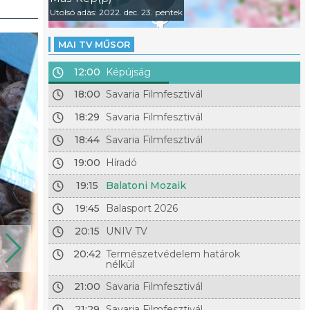
Utolsó adás: 2022. dec. 23. péntek
MAI TV MŰSOR
12:00
Képújság
18:00
Savaria Filmfesztivál
18:29
Savaria Filmfesztivál
18:44
Savaria Filmfesztivál
19:00
Híradó
19:15
Balatoni Mozaik
19:45
Balasport 2026
20:15
UNIV TV
20:42
Természetvédelem határok
nélkül
21:00
Savaria Filmfesztivál
21:29
Savaria Filmfesztivál