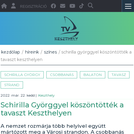
REGISZTRÁCIÓ
kezdőlap
/
híreink
/
színes
/ schirilla györggyel köszöntötték a
tavaszt keszthelyen
SCHIRILLA GYÖRGY
CSOBBANÁS
BALATON
TAVASZ
STRAND
2022. már. 22. kedd
|
Keszthely
Schirilla Györggyel köszöntötték a
tavaszt Keszthelyen
A nemzet rozmárja több helyivel együtt
mártózott meg a Városi strandon. A csobbanás