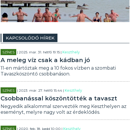
KAPCSOLÓDÓ HÍREK
SZÍNES
| 2025. már. 31. hétfő 19:15 |
Keszthely
A meleg víz csak a kádban jó
11-en mártóztak meg a 10 fokos vízben a szombati
Tavaszköszöntő csobbanáson.
SZÍNES
| 2023. már. 27. hétfő 15:44 |
Keszthely
Csobbanással köszöntötték a tavaszt
Negyedik alkalommal szervezték meg Keszthelyen az
eseményt, melyre nagy volt az érdeklődés.
SZÍNES
| 2020. feb. 18. kedd 10:00 |
Keszthely