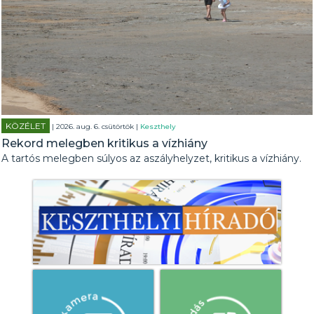
KÖZÉLET
| 2026. aug. 6. csütörtök |
Keszthely
Rekord melegben kritikus a vízhiány
A tartós melegben súlyos az aszályhelyzet, kritikus a vízhiány.