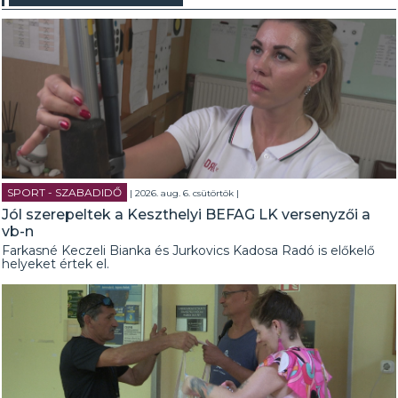
SPORT - SZABADIDŐ
| 2026. aug. 6. csütörtök |
Jól szerepeltek a Keszthelyi BEFAG LK versenyzői a
vb-n
Farkasné Keczeli Bianka és Jurkovics Kadosa Radó is előkelő
helyeket értek el.