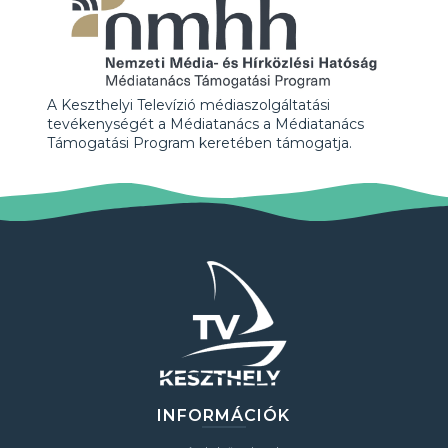
A Keszthelyi Televízió médiaszolgáltatási
tevékenységét a Médiatanács a Médiatanács
Támogatási Program keretében támogatja.
INFORMÁCIÓK