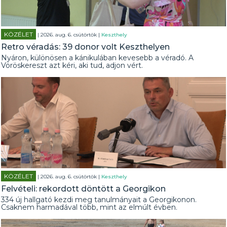
KÖZÉLET
| 2026. aug. 6. csütörtök |
Keszthely
Retro véradás: 39 donor volt Keszthelyen
Nyáron, különösen a kánikulában kevesebb a véradó. A
Vöröskereszt azt kéri, aki tud, adjon vért.
KÖZÉLET
| 2026. aug. 6. csütörtök |
Keszthely
Felvételi: rekordott döntött a Georgikon
334 új hallgató kezdi meg tanulmányait a Georgikonon.
Csaknem harmadával több, mint az elmúlt évben.