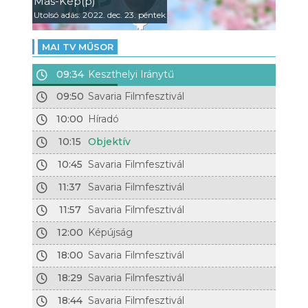
Más-Kép(p)
Utolsó adás: 2022. dec. 23. péntek
MAI TV MŰSOR
09:34
Keszthelyi Iránytű
09:50
Savaria Filmfesztivál
10:00
Híradó
10:15
Objektív
10:45
Savaria Filmfesztivál
11:37
Savaria Filmfesztivál
11:57
Savaria Filmfesztivál
12:00
Képújság
18:00
Savaria Filmfesztivál
18:29
Savaria Filmfesztivál
18:44
Savaria Filmfesztivál