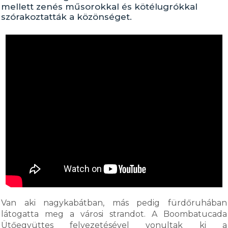
mellett zenés műsorokkal és kötélugrókkal
szórakoztatták a közönséget.
Van aki nagykabátban, más pedig fürdőruhában
látogatta meg a városi strandot. A Boombatucada
Ütőegyüttes felvezetésével vonultak ki a