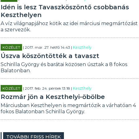
Idén is lesz Tavaszköszöntő csobbanás
Keszthelyen
A víz világnapjához kötik az idei márciusi megmártózást
a szervezők.
KÖZÉLET
| 2017. már. 27. hétfő 14:43 |
Keszthely
Úszva köszöntötték a tavaszt
Schirilla György és barátai közösen úsztak a 8 fokos
Balatonban.
KÖZÉLET
| 2017. feb. 24. péntek 13:18 |
Keszthely
Rozmár jön a Keszthelyi-öbölbe
Márciusban Keszthelyen is megmártózik a várhatóan 4
fokos Balatonban Schirilla György.
TOVÁBBI FRISS HÍREK