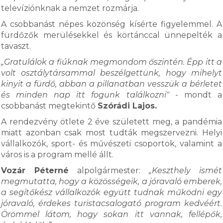
televíziónknak a nemzet rozmárja.
A csobbanást népes közönség kísérte figyelemmel. A
fürdőzők merülésekkel és körtánccal ünnepelték a
tavaszt.
„Gratulálok a fiúknak megmondom őszintén. Épp itt a
volt osztálytársammal beszélgettünk, hogy mihelyt
kinyit a fürdő, abban a pillanatban vesszük a bérletet
és minden nap itt fogunk találkozni"
- mondt a
csobbanást megtekintő
Szórádi Lajos.
A rendezvény ötlete 2 éve született meg, a pandémia
miatt azonban csak most tudták megszervezni. Helyi
vállalkozók, sport- és művészeti csoportok, valamint a
város is a program mellé állt.
Vozár Péterné
alpolgármester:
„Keszthely ismét
megmutatta, hogy a közösségeik, a jóravaló emberek,
a segítőkész vállalkozók együtt tudnak működni egy
jóravaló, érdekes turistacsalogató program kedvéért.
Örömmel látom, hogy sokan itt vannak, fellépők,