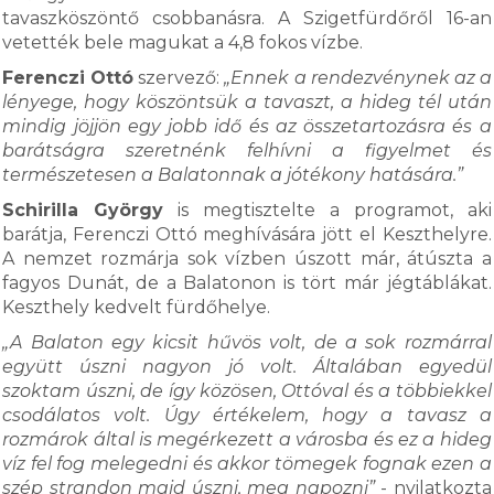
tavaszköszöntő csobbanásra. A Szigetfürdőről 16-an
vetették bele magukat a 4,8 fokos vízbe.
Ferenczi Ottó
szervező:
„Ennek a rendezvénynek az a
lényege, hogy köszöntsük a tavaszt, a hideg tél után
mindig jöjjön egy jobb idő és az összetartozásra és a
barátságra szeretnénk felhívni a figyelmet és
természetesen a Balatonnak a jótékony hatására.”
Schirilla György
is megtisztelte a programot, aki
barátja, Ferenczi Ottó meghívására jött el Keszthelyre.
A nemzet rozmárja sok vízben úszott már, átúszta a
fagyos Dunát, de a Balatonon is tört már jégtáblákat.
Keszthely kedvelt fürdőhelye.
„A Balaton egy kicsit hűvös volt, de a sok rozmárral
együtt úszni nagyon jó volt. Általában egyedül
szoktam úszni, de így közösen, Ottóval és a többiekkel
csodálatos volt. Úgy értékelem, hogy a tavasz a
rozmárok által is megérkezett a városba és ez a hideg
víz fel fog melegedni és akkor tömegek fognak ezen a
szép strandon majd úszni, meg napozni”
- nyilatkozta