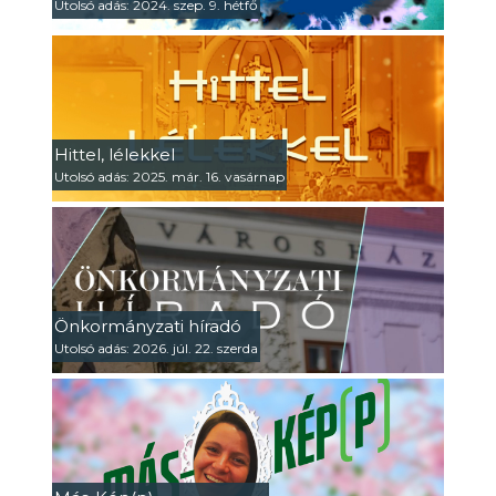
Utolsó adás: 2024. szep. 9. hétfő
Hittel, lélekkel
Utolsó adás: 2025. már. 16. vasárnap
Önkormányzati híradó
Utolsó adás: 2026. júl. 22. szerda