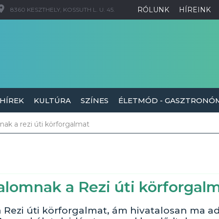
RÓLUNK
HÍREINK
8360 KESZTHELY, KOSSUTH L. U. 45.
 HÍREK
KULTÚRA
SZÍNES
ÉLETMÓD - GASZTRONÓ
nak a rezi úti körforgalmat
galomnak a Rezi úti körforgal
 Rezi úti körforgalmat, ám hivatalosan ma a