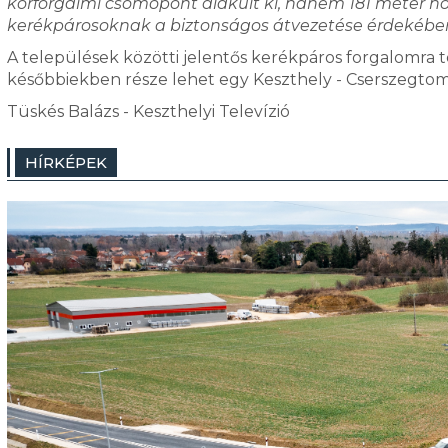
körforgalmi csomópont alakult ki, hanem 181 méter ho
kerékpárosoknak a biztonságos átvezetése érdekében
A települések közötti jelentős kerékpáros forgalomra te
későbbiekben része lehet egy Keszthely - Cserszegtomaj
Tüskés Balázs - Keszthelyi Televízió
HÍRKÉPEK