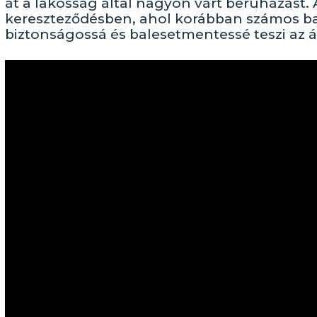
át a lakosság által nagyon várt beruházást.
kereszteződésben, ahol korábban számos ba
biztonságossá és balesetmentessé teszi az á