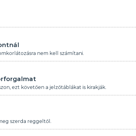
ontnál
mkorlátozásra nem kell számítani.
örforgalmat
n, ezt követően a jelzőtáblákat is kirakják.
eg szerda reggeltől.