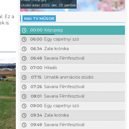
Utolsó adás: 2022. dec. 23. péntek
l. Ez a
MAI TV MŰSOR
k is.
00:00
Képújság
06:00
Egy csipetnyi szó
06:34
Zalai krónika
06:49
Savaria Filmfesztivál
07:00
Híradó
07:15
Umatik animációs stúdió
07:26
Savaria Filmfesztivál
08:01
Savaria Filmfesztivál
09:00
Egy csipetnyi szó
09:34
Zalai krónika
09:49
Savaria Filmfesztivál