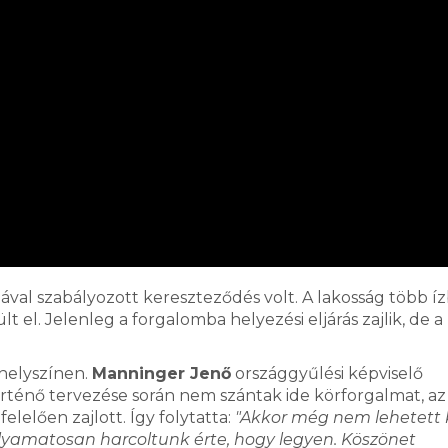
ával szabályozott kereszteződés volt. A lakosság több í
 el. Jelenleg a forgalomba helyezési eljárás zajlik, de a
 helyszínen.
Manninger Jenő
országgyűlési képviselő
rténő tervezése során nem szántak ide körforgalmat, az
lelően zajlott. Így folytatta:
"Akkor még nem lehetett 
lyamatosan harcoltunk érte, hogy legyen. Köszönet