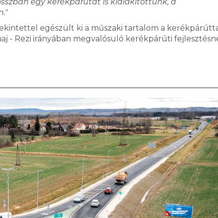
sszban egy kerékpárutat is kialakítottunk, a
."
kintettel egészült ki a műszaki tartalom a kerékpárútta
 - Rezi irányában megvalósuló kerékpárúti fejlesztésne