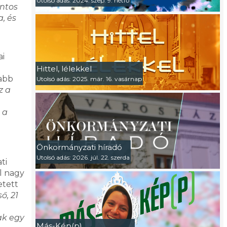
Utolsó adás: 2024. szep. 9. hétfő
ontos
, és
ai
Hittel, lélekkel
abb
Utolsó adás: 2025. már. 16. vasárnap
z a
 a
Önkormányzati híradó
Utolsó adás: 2026. júl. 22. szerda
ti
ül nagy
etett
ő, 21
sak egy
Más-Kép(p)