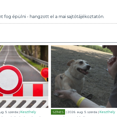
fog épülni - hangzott el a mai sajtótájékoztatón.
ug. 5. szerda |
Keszthely
SZÍNES
| 2026. aug. 5. szerda |
Keszthely