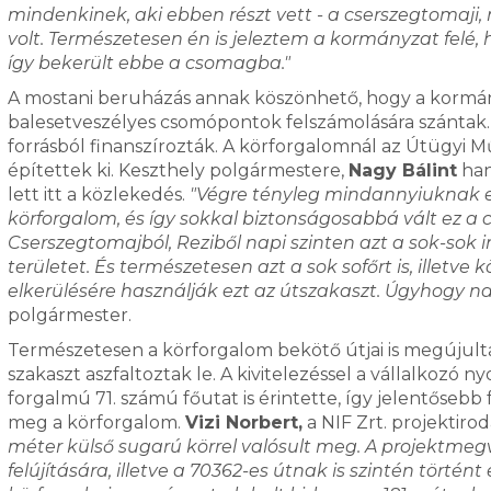
mindenkinek, aki ebben részt vett - a cserszegtomaji, 
volt. Természetesen én is jeleztem a kormányzat felé,
így bekerült ebbe a csomagba."
A mostani beruházás annak köszönhető, hogy a kormány
balesetveszélyes csomópontok felszámolására szántak. 
forrásból finanszírozták. A körforgalomnál az Útügyi 
építettek ki. Keszthely polgármestere,
Nagy Bálint
han
lett itt a közlekedés.
"Végre tényleg mindannyiuknak egy
körforgalom, és így sokkal biztonságosabbá vált ez a c
Cserszegtomajból, Reziből napi szinten azt a sok-sok ing
területet. És természetesen azt a sok sofőrt is, illetve
elkerülésére használják ezt az útszakaszt. Úgyhogy n
polgármester.
Természetesen a körforgalom bekötő útjai is megújult
szakaszt aszfaltoztak le. A kivitelezéssel a vállalkozó 
forgalmú 71. számú főutat is érintette, így jelentőse
meg a körforgalom.
Vizi Norbert,
a NIF Zrt. projektiro
méter külső sugarú körrel valósult meg. A projektmegv
felújítására, illetve a 70362-es útnak is szintén törté