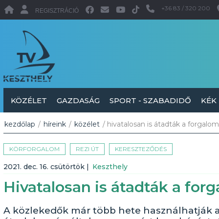
+36 83 / 320 200
REGISZTRÁCIÓ
KÖZÉLET
GAZDASÁG
SPORT - SZABADIDŐ
KÉK
kezdőlap
/
híreink
/
közélet
/ hivatalosan is átadták a forgalom
KÖRFORGALOM
REZI ÚT
KERESZTEZŐDÉS
2021. dec. 16. csütörtök
|
Keszthely
Hivatalosan is átadták a for
A közlekedők már több hete használhatják a