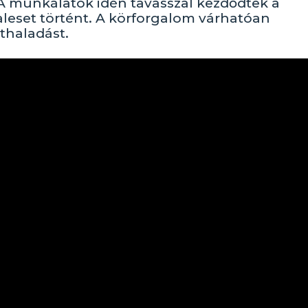
 A munkálatok idén tavasszal kezdődtek a
leset történt. A körforgalom várhatóan
thaladást.