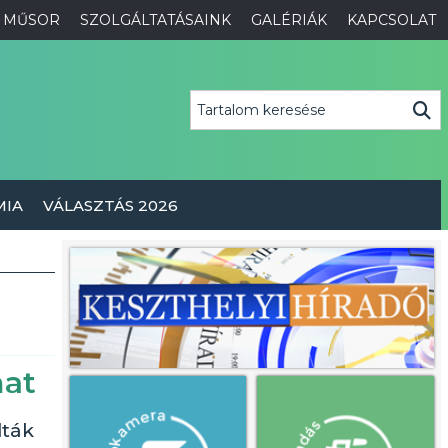
MŰSOR
SZOLGÁLTATÁSAINK
GALÉRIÁK
KAPCSOLAT
MIA
VÁLASZTÁS 2026
mat
dták