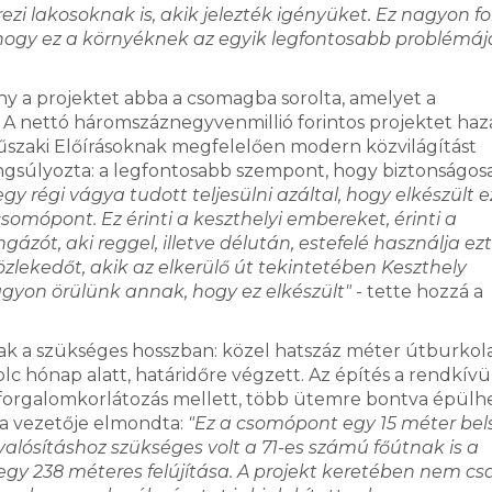
rezi lakosoknak is, akik jelezték igényüket. Ez nagyon f
 hogy ez a környéknek az egyik legfontosabb problémája
 a projektet abba a csomagba sorolta, amelyet a
A nettó háromszáznegyvenmillió forintos projektet haz
Műszaki Előírásoknak megfelelően modern közvilágítást
gsúlyozta: a legfontosabb szempont, hogy biztonságos
 régi vágya tudott teljesülni azáltal, hogy elkészült e
somópont. Ez érinti a keszthelyi embereket, érinti a
ázót, aki reggel, illetve délután, estefelé használja ezt
 közlekedőt, akik az elkerülő út tekintetében Keszthely
agyon örülünk annak, hogy ez elkészült"
- tette hozzá a
ak a szükséges hosszban: közel hatszáz méter útburkola
nyolc hónap alatt, határidőre végzett. Az építés a rendkív
bb forgalomkorlátozás mellett, több ütemre bontva épülh
da vezetője elmondta:
"Ez a csomópont egy 15 méter bels
alósításhoz szükséges volt a 71-es számú főútnak is a
nt egy 238 méteres felújítása. A projekt keretében nem c