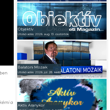
Objektív
Utolsó adás: 2026. aug. 13. csütörtök
Balatoni Mozaik
Utolsó adás: 2026. júl. 28. kedd
zben
kérni a
Aktív Aranykor