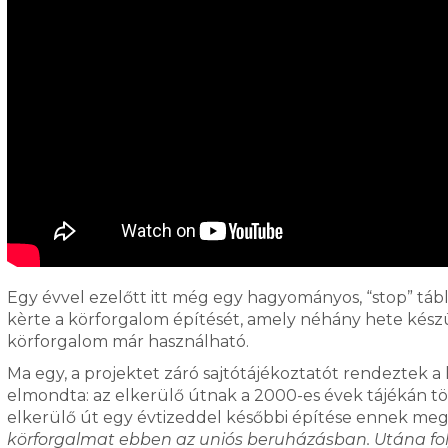
Egy évvel ezelőtt itt még egy hagyományos, “stop” tábl
kèrte a körforgalom építését, amely néhány hete készült
körforgalom már használható.
Ma egy, a projektet záró sajtótájékoztatót rendeztek a
elmondta: az elkerülő útnak a 2000-es évek tájékán tö
elkerülő út egy évtizeddel későbbi építése ennek megfe
körforgalmat ebben az uniós beruházásban. Utána fo