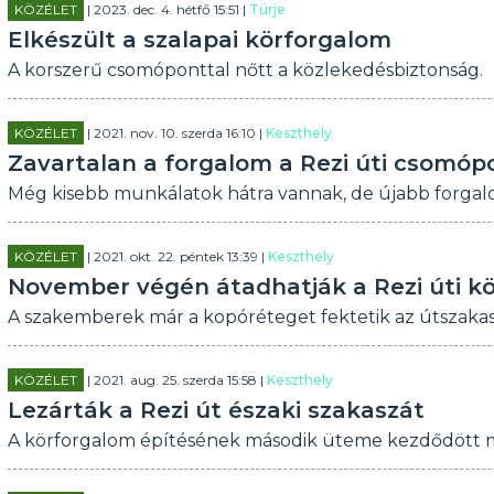
KÖZÉLET
| 2023. dec. 4. hétfő 15:51 |
Türje
Elkészült a szalapai körforgalom
A korszerű csomóponttal nőtt a közlekedésbiztonság.
KÖZÉLET
| 2021. nov. 10. szerda 16:10 |
Keszthely
Zavartalan a forgalom a Rezi úti csomóp
Még kisebb munkálatok hátra vannak, de újabb forgalo
KÖZÉLET
| 2021. okt. 22. péntek 13:39 |
Keszthely
November végén átadhatják a Rezi úti k
A szakemberek már a kopóréteget fektetik az útszakaszo
KÖZÉLET
| 2021. aug. 25. szerda 15:58 |
Keszthely
Lezárták a Rezi út északi szakaszát
A körforgalom építésének második üteme kezdődött m