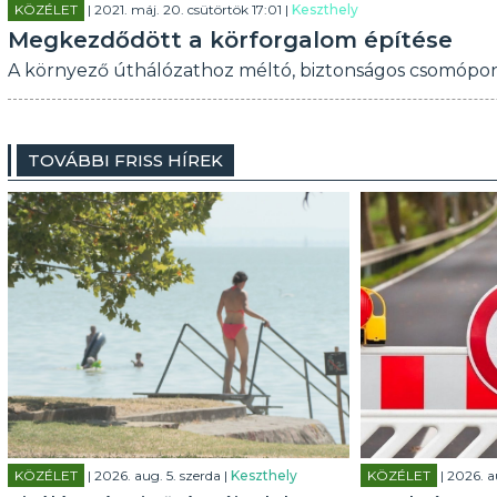
KÖZÉLET
| 2021. máj. 20. csütörtök 17:01 |
Keszthely
Megkezdődött a körforgalom építése
A környező úthálózathoz méltó, biztonságos csomópont 
TOVÁBBI FRISS HÍREK
KÖZÉLET
| 2026. aug. 5. szerda |
Keszthely
KÖZÉLET
| 2026. a