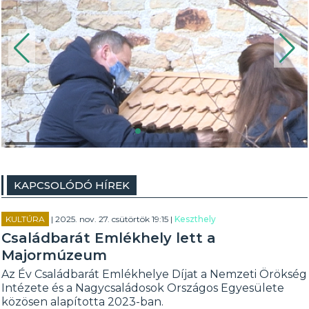
KAPCSOLÓDÓ HÍREK
KULTÚRA
| 2025. nov. 27. csütörtök 19:15 |
Keszthely
Családbarát Emlékhely lett a
Majormúzeum
Az Év Családbarát Emlékhelye Díjat a Nemzeti Örökség
Intézete és a Nagycsaládosok Országos Egyesülete
közösen alapította 2023-ban.