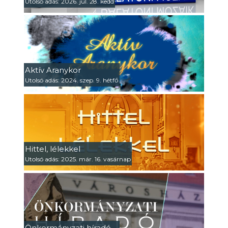
Utolsó adás: 2026. júl. 28. kedd
Aktív Aranykor
Utolsó adás: 2024. szep. 9. hétfő
Hittel, lélekkel
Utolsó adás: 2025. már. 16. vasárnap
Önkormányzati híradó