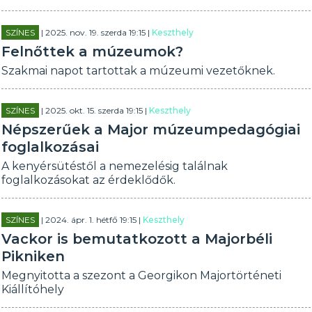
SZÍNES
| 2025. nov. 19. szerda 19:15 |
Keszthely
Felnőttek a múzeumok?
Szakmai napot tartottak a múzeumi vezetőknek.
SZÍNES
| 2025. okt. 15. szerda 19:15 |
Keszthely
Népszerűek a Major múzeumpedagógiai
foglalkozásai
A kenyérsütéstől a nemezelésig találnak
foglalkozásokat az érdeklődők.
SZÍNES
| 2024. ápr. 1. hétfő 19:15 |
Keszthely
Vackor is bemutatkozott a Majorbéli
Pikniken
Megnyitotta a szezont a Georgikon Majortörténeti
Kiállítóhely