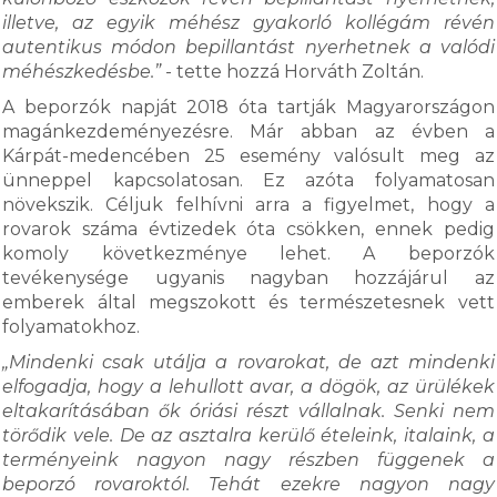
illetve, az egyik méhész gyakorló kollégám révén
autentikus módon bepillantást nyerhetnek a valódi
méhészkedésbe.”
- tette hozzá Horváth Zoltán.
A beporzók napját 2018 óta tartják Magyarországon
magánkezdeményezésre. Már abban az évben a
Kárpát-medencében 25 esemény valósult meg az
ünneppel kapcsolatosan. Ez azóta folyamatosan
növekszik. Céljuk felhívni arra a figyelmet, hogy a
rovarok száma évtizedek óta csökken, ennek pedig
komoly következménye lehet. A beporzók
tevékenysége ugyanis nagyban hozzájárul az
emberek által megszokott és természetesnek vett
folyamatokhoz.
„Mindenki csak utálja a rovarokat, de azt mindenki
elfogadja, hogy a lehullott avar, a dögök, az ürülékek
eltakarításában ők óriási részt vállalnak. Senki nem
törődik vele. De az asztalra kerülő ételeink, italaink, a
terményeink nagyon nagy részben függenek a
beporzó rovaroktól. Tehát ezekre nagyon nagy