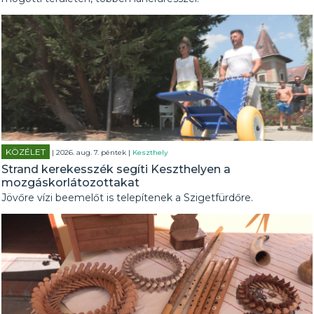
KÖZÉLET
| 2026. aug. 7. péntek |
Keszthely
Strand kerekesszék segíti Keszthelyen a
mozgáskorlátozottakat
Jövőre vízi beemelőt is telepítenek a Szigetfürdőre.