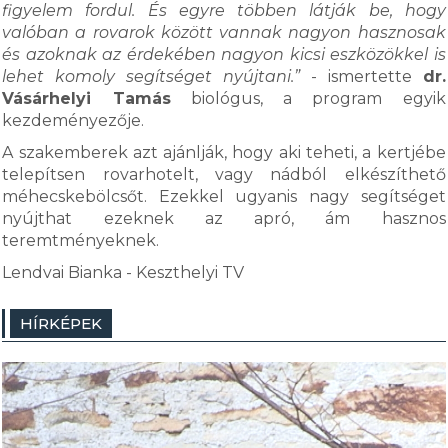
figyelem fordul. És egyre többen látják be, hogy
valóban a rovarok között vannak nagyon hasznosak
és azoknak az érdekében nagyon kicsi eszközökkel is
lehet komoly segítséget nyújtani.”
- ismertette
dr.
Vásárhelyi Tamás
biológus, a program egyik
kezdeményezője.
A szakemberek azt ajánlják, hogy aki teheti, a kertjébe
telepítsen rovarhotelt, vagy nádból elkészíthető
méhecskebölcsőt. Ezekkel ugyanis nagy segítséget
nyújthat ezeknek az apró, ám hasznos
teremtményeknek.
Lendvai Bianka - Keszthelyi TV
HÍRKÉPEK