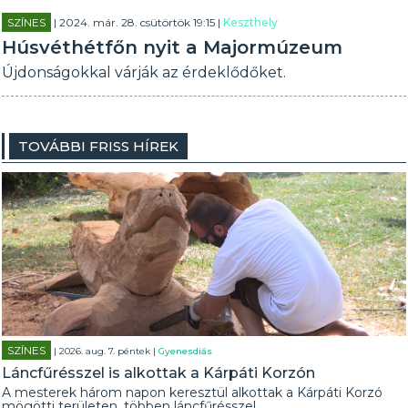
SZÍNES
| 2024. már. 28. csütörtök 19:15 |
Keszthely
Húsvéthétfőn nyit a Majormúzeum
Újdonságokkal várják az érdeklődőket.
TOVÁBBI FRISS HÍREK
SZÍNES
| 2026. aug. 7. péntek |
Gyenesdiás
Láncfűrésszel is alkottak a Kárpáti Korzón
A mesterek három napon keresztül alkottak a Kárpáti Korzó
mögötti területen, többen láncfűrésszel.