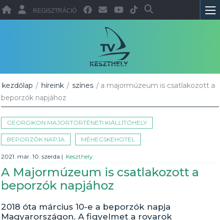
REGISZTRÁCIÓ
kezdőlap
/
híreink
/
színes
/ a majormúzeum is csatlakozott a
beporzók napjához
GEORGIKON MAJORTÖRTÉNETI KIÁLLÍTÓHELY
BEPORZÓK NAPJA
MÉHECSKEHOTEL
2021. már. 10. szerda
|
Keszthely
A Majormúzeum is csatlakozott a
beporzók napjához
2018 óta március 10-e a beporzók napja
Magyarországon. A figyelmet a rovarok