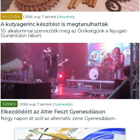
KULTÚRA
| 2026. aug. 7. péntek |
Keszthely
A kutyagerinc készítést is megtanulhatták
10. alkalommal szervezték meg az Örökségünk a Nyugat-
Dunántúlon tábort.
SZÍNES
| 2026. aug. 7. péntek |
Gyenesdiás
Elkezdődött az Altér Feszt Gyenesdiáson
Négy napon át szól az alternatív zene Gyenesdiáson.