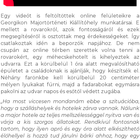
Egy videót is feltöltöttek online felületeikre a
Georgikon Majortörténeti Kiállítóhely munkatársai. E
mellett a rovarokról, azok fontosságáról és ezek
megsegítéséről is osztottak meg érdekességeket. Így
csatlakoztak idén a beporzók napjához. De nem
csupán az online térben szerettek volna tenni a
rovarokért, egy méhecskehotelt is kihelyeztek az
udvarra. Ezt a körülbelül 1 óra alatt megvalósítható
épületet a családoknak is ajánlják, hogy készítsék el.
Néhány farönkbe kell körülbelül 20 centiméter
mélyen lyukakat fúrni, majd a fadarabokat egymásra
pakolni az udvar napos és esőtől védett zugába.
„Ha most viccesen mondanám ebbe a szituációba,
hogy a szálláshelyek és hotelek zárva vannak. Nálunk
a major hotele az teljes mellszélességgel nyitva van és
várja a kis szorgos állatokat. Rendkívül fontosnak
tartom, hogy ilyen apró és egy óra alatt elkészíthető
élőhellyel is hozzá tud járulni bárki ahhoz, hogy egy