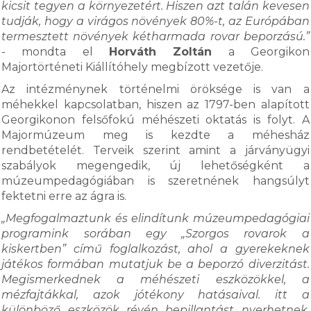
kicsit tegyen a környezetért. Hiszen azt talán kevesen
tudják, hogy a virágos növények 80%-t, az Európában
termesztett növények kétharmada rovar beporzású.”
- mondta el
Horváth Zoltán
a Georgikon
Majortörténeti Kiállítóhely megbízott vezetője.
Az intézménynek történelmi öröksége is van a
méhekkel kapcsolatban, hiszen az 1797-ben alapított
Georgikonon felsőfokú méhészeti oktatás is folyt. A
Majormúzeum meg is kezdte a méhesház
rendbetételét. Terveik szerint amint a járványügyi
szabályok megengedik, új lehetőségként a
múzeumpedagógiában is szeretnének hangsúlyt
fektetni erre az ágra is.
„Megfogalmaztunk és elindítunk múzeumpedagógiai
programink sorában egy „Szorgos rovarok a
kiskertben” című foglalkozást, ahol a gyerekeknek
játékos formában mutatjuk be a beporzó diverzitást.
Megismerkednek a méhészeti eszközökkel, a
mézfajtákkal, azok jótékony hatásaival. itt a
különböző eszközök révén bepillantást nyerhetnek,