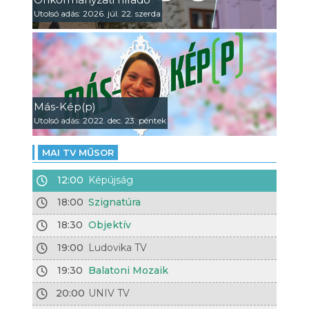
Utolsó adás: 2026. júl. 22. szerda
Más-Kép(p)
Utolsó adás: 2022. dec. 23. péntek
MAI TV MŰSOR
12:00
Képújság
18:00
Szignatúra
18:30
Objektív
19:00
Ludovika TV
19:30
Balatoni Mozaik
20:00
UNIV TV