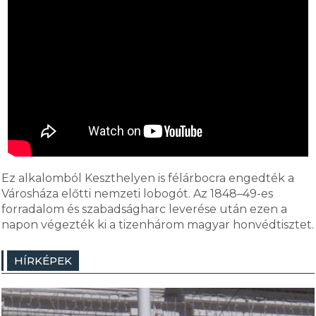
Ez alkalomból Keszthelyen is félárbocra engedték a
Városháza előtti nemzeti lobogót. Az 1848–49-es
forradalom és szabadságharc leverése után ezen a
napon végezték ki a tizenhárom magyar honvédtisztet.
HÍRKÉPEK