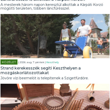
A mesterek három napon keresztül alkottak a Kárpáti Korzó
mögötti területen, többen láncfűrésszel.
KÖZÉLET
| 2026. aug. 7. péntek |
Keszthely
Strand kerekesszék segíti Keszthelyen a
mozgáskorlátozottakat
Jövőre vízi beemelőt is telepítenek a Szigetfürdőre.