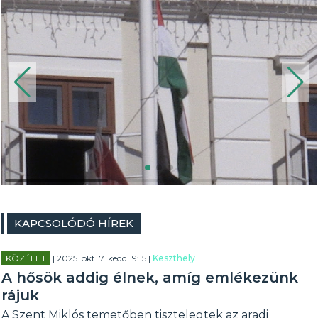
KAPCSOLÓDÓ HÍREK
KÖZÉLET
| 2025. okt. 7. kedd 19:15 |
Keszthely
A hősök addig élnek, amíg emlékezünk
rájuk
A Szent Miklós temetőben tisztelegtek az aradi