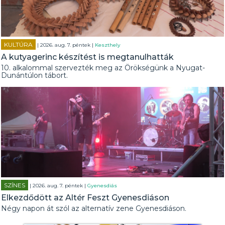
KULTÚRA
| 2026. aug. 7. péntek |
Keszthely
A kutyagerinc készítést is megtanulhatták
10. alkalommal szervezték meg az Örökségünk a Nyugat-
Dunántúlon tábort.
SZÍNES
| 2026. aug. 7. péntek |
Gyenesdiás
Elkezdődött az Altér Feszt Gyenesdiáson
Négy napon át szól az alternatív zene Gyenesdiáson.