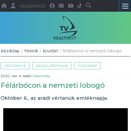
REGISZTRÁCIÓ
kezdőlap
/
híreink
/
közélet
/ félárbócon a nemzeti lobogó
OKTÓBER 6.
ARADI VÉRTANÚK
GYÁSZNAP
2020. okt. 6. kedd
|
Keszthely
Félárbócon a nemzeti lobogó
Október 6., az aradi vértanúk emléknapja.