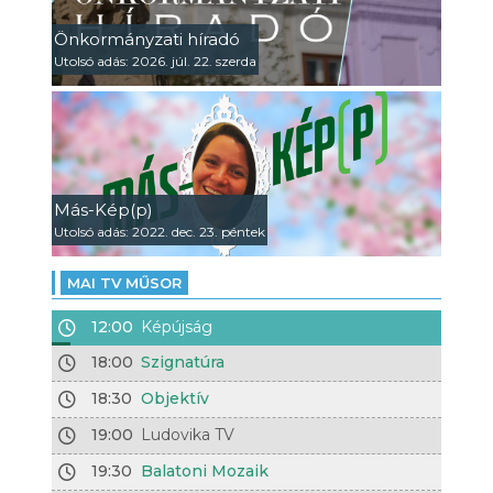
Önkormányzati híradó
Utolsó adás: 2026. júl. 22. szerda
Más-Kép(p)
Utolsó adás: 2022. dec. 23. péntek
MAI TV MŰSOR
12:00
Képújság
18:00
Szignatúra
18:30
Objektív
19:00
Ludovika TV
19:30
Balatoni Mozaik