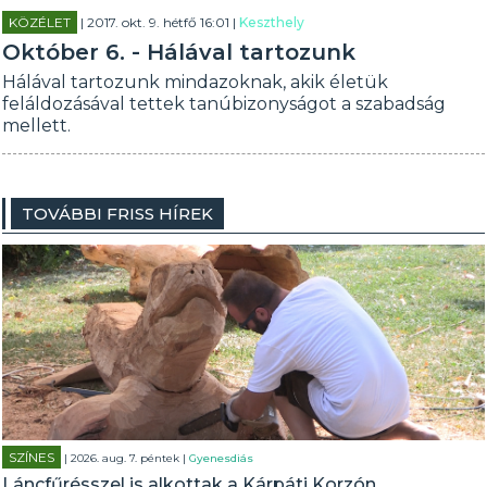
KÖZÉLET
| 2017. okt. 9. hétfő 16:01 |
Keszthely
Október 6. - Hálával tartozunk
Hálával tartozunk mindazoknak, akik életük
feláldozásával tettek tanúbizonyságot a szabadság
mellett.
TOVÁBBI FRISS HÍREK
SZÍNES
| 2026. aug. 7. péntek |
Gyenesdiás
Láncfűrésszel is alkottak a Kárpáti Korzón