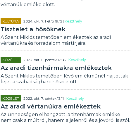
vértanúk emléke előtt.
KULTÚRA
| 2024. okt. 7. hétfő 19:15 |
Keszthely
Tisztelet a hősöknek
A Szent Miklós temetőben emlékeztek az aradi
vértanúkra és forradalom mártírjaira.
KÖZÉLET
| 2023. okt. 6. péntek 17:58 |
Keszthely
Az aradi tizenhármakra emlékeztek
A Szent Miklós temetőben lévő emlékműnél hajtottak
fejet a szabadságharc hősei előtt.
KÖZÉLET
| 2022. okt. 7. péntek 13:11 |
Keszthely
Az aradi vértanúkra emlékeztek
Az ünnepségen elhangzott, a tizenhármak emléke
nem csak a múltról, hanem a jelenről és a jövőről is szól.