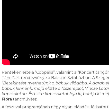
Pénteken este a “Coppélia”, valamint a “Koncert tangó
TáncPart rendezvénye a Balaton Színházban. A Szegedi
"Betekintést nyerhetünk a bábuk világába. A darab e
bábuk lennénk, majd előtte a főszereplőt, Vincze Lotá
kapcsolatba. És ezt a kapcsolatot fejti ki, bontja ki 
Flóra
táncművész.
A fesztivál programjában négy olyan előadást láthato