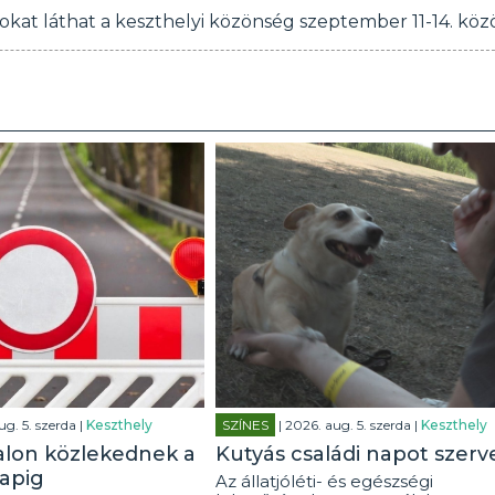
at láthat a keszthelyi közönség szeptember 11-14. közö
ug. 5. szerda |
Keszthely
SZÍNES
| 2026. aug. 5. szerda |
Keszthely
alon közlekednek a
Kutyás családi napot szerv
apig
Az állatjóléti- és egészségi