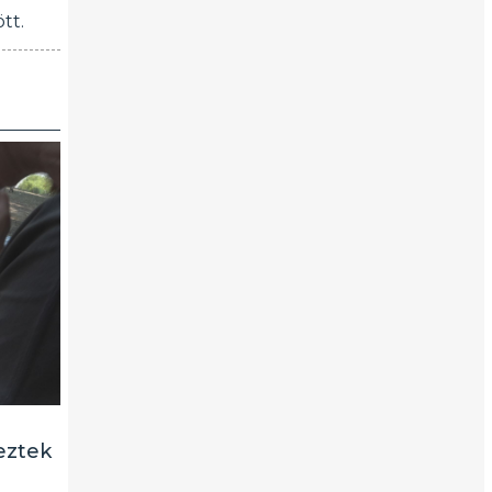
tt.
eztek