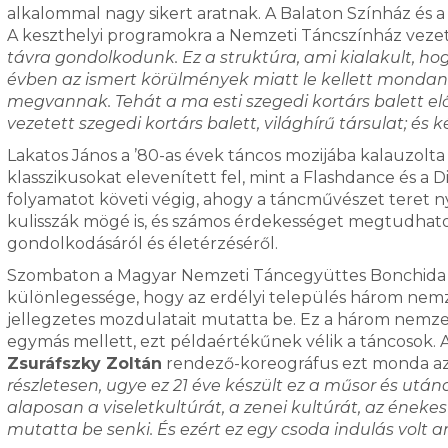
alkalommal nagy sikert aratnak. A Balaton Színház és 
A keszthelyi programokra a Nemzeti Táncszínház vezető
távra gondolkodunk. Ez a struktúra, ami kialakult, h
évben az ismert körülmények miatt le kellett mondanu
megvannak. Tehát a ma esti szegedi kortárs balett el
vezetett szegedi kortárs balett, világhírű társulat; és
Lakatos János a ’80-as évek táncos mozijába kalauzolt
klasszikusokat elevenített fel, mint a Flashdance és a
folyamatot követi végig, ahogy a táncművészet teret ny
kulisszák mögé is, és számos érdekességet megtudhatott
gondolkodásáról és életérzéséről.
Szombaton a Magyar Nemzeti Táncegyüttes Bonchida h
különlegessége, hogy az erdélyi település három nem
jellegzetes mozdulatait mutatta be. Ez a három nemze
egymás mellett, ezt példaértékűnek vélik a táncosok.
Zsuráfszky Zoltán
rendező-koreográfus ezt monda az
részletesen, ugye ez 21 éve készült ez a műsor és után
alaposan a viseletkultúrát, a zenei kultúrát, az énekes
mutatta be senki. És ezért ez egy csoda indulás volt a