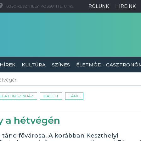
RÓLUNK
HÍREINK
8360 KESZTHELY, KOSSUTH L. U. 45.
 HÍREK
KULTÚRA
SZÍNES
ÉLETMÓD - GASZTRONÓ
hétvégén
ELATON SZÍNHÁZ
BALETT
TÁNC
y a hétvégén
 tánc-fővárosa. A korábban Keszthelyi