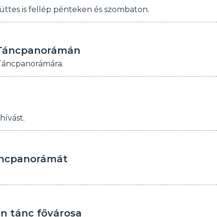
ttes is fellép pénteken és szombaton.
i Táncpanorámán
 Táncpanorámára.
ívást.
Táncpanorámát
on tánc fővárosa