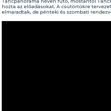
Táncpanoráma néven futó, mostantól TáncP
hozta az előadásokat. A csütörtökre tervez
elmaradtak, de pénteki és szombati rendezv