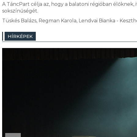
A TáncPart célja az, hogy a balatoni régióban élőkne
sokszínűségét.
Tüskés Balázs, Regman Karola, Lendvai Bianka - Keszthe
HÍRKÉPEK