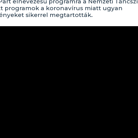
art elnevezésű programra a Nemzeti Táncsz
ett programok a koronavírus miatt ugyan
ényeket sikerrel megtartották.