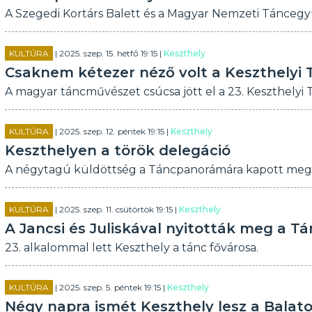
A Szegedi Kortárs Balett és a Magyar Nemzeti Táncegyü
KULTÚRA
| 2025. szep. 15. hétfő 19:15 |
Keszthely
Csaknem kétezer néző volt a Keszthely
A magyar táncművészet csúcsa jött el a 23. Keszthelyi
KULTÚRA
| 2025. szep. 12. péntek 19:15 |
Keszthely
Keszthelyen a török delegáció
A négytagú küldöttség a Táncpanorámára kapott megh
KULTÚRA
| 2025. szep. 11. csütörtök 19:15 |
Keszthely
A Jancsi és Juliskával nyitották meg a 
23. alkalommal lett Keszthely a tánc fővárosa.
KULTÚRA
| 2025. szep. 5. péntek 19:15 |
Keszthely
Négy napra ismét Keszthely lesz a Balat