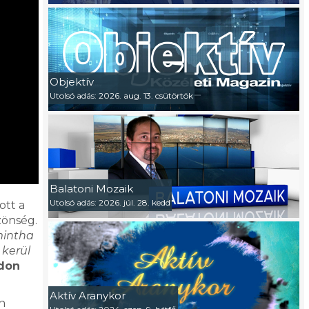
Objektív
Utolsó adás: 2026. aug. 13. csütörtök
Balatoni Mozaik
Utolsó adás: 2026. júl. 28. kedd
ott a
zönség.
mintha
 kerül
don
Aktív Aranykor
n