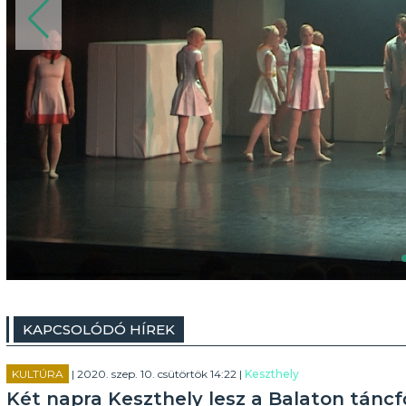
KAPCSOLÓDÓ HÍREK
KULTÚRA
| 2020. szep. 10. csütörtök 14:22 |
Keszthely
Két napra Keszthely lesz a Balaton tánc