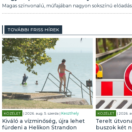
Magas színvonalú, műfajában nagyon sokszínű előadások
TOVÁBBI FRISS HÍREK
KÖZÉLET
| 2026. aug. 5. szerda |
Keszthely
KÖZÉLET
| 2026. a
Kiváló a vízminőség, újra lehet
Terelt útvon
fürdeni a Helikon Strandon
buszok két n