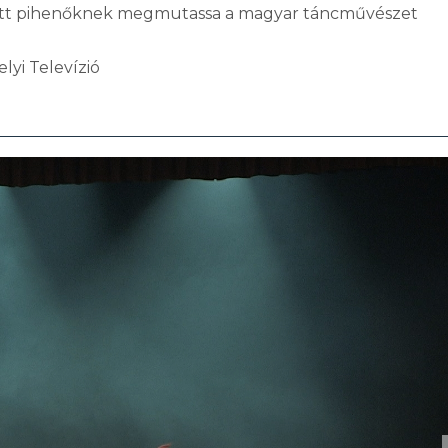
k, itt pihenőknek megmutassa a magyar táncművészet
lyi Televízió