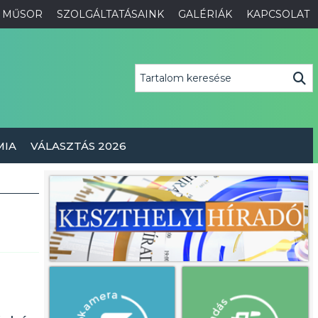
MŰSOR
SZOLGÁLTATÁSAINK
GALÉRIÁK
KAPCSOLAT
MIA
VÁLASZTÁS 2026