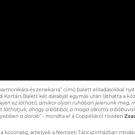
harmonikára és zenekarra” című balett előadásokkal nyit
 Kortárs Balett két darabját egymás után láthatta a kö
lején ez látható, amikor olyan ruhában jelenünk meg, 
rt láthatjuk, ahogy a bábból, a maga alkotta a bábuval
mélyebben a darab"
- mondta el a Coppéliáról röviden
Zsa
tt a közönség, amelyek a Nemzeti Táncszínházban minde