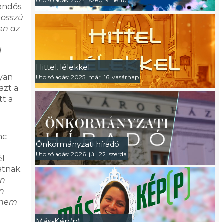
Utolsó adás: 2024. szep. 9. hétfő
endős.
osszú
en az
l
Hittel, lélekkel
lyan
Utolsó adás: 2025. már. 16. vasárnap
azt a
tt a
nc
Önkormányzati híradó
Utolsó adás: 2026. júl. 22. szerda
él
atnak.
en
en
a nem
Más-Kép(p)