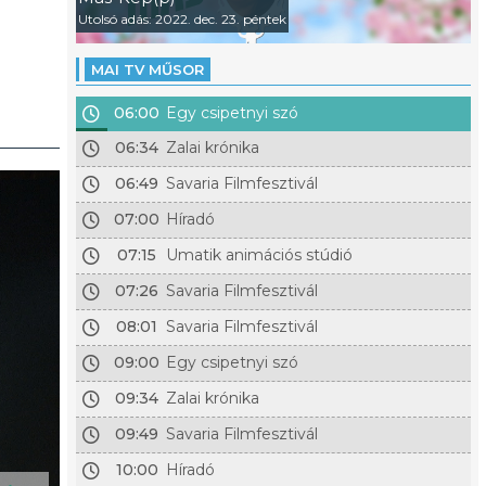
Utolsó adás: 2022. dec. 23. péntek
MAI TV MŰSOR
06:00
Egy csipetnyi szó
06:34
Zalai krónika
06:49
Savaria Filmfesztivál
07:00
Híradó
07:15
Umatik animációs stúdió
07:26
Savaria Filmfesztivál
08:01
Savaria Filmfesztivál
09:00
Egy csipetnyi szó
09:34
Zalai krónika
09:49
Savaria Filmfesztivál
10:00
Híradó