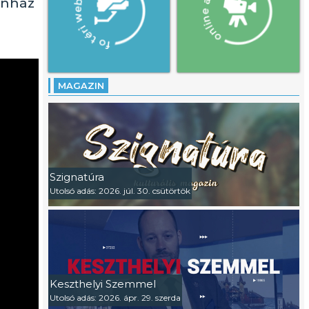
ínház
MAGAZIN
Szignatúra
Utolsó adás: 2026. júl. 30. csütörtök
Keszthelyi Szemmel
Utolsó adás: 2026. ápr. 29. szerda