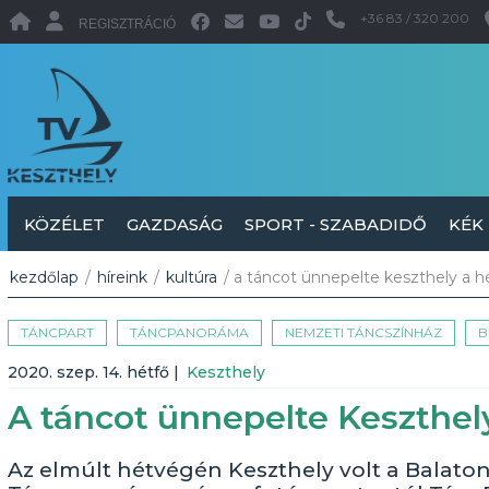
+36 83 / 320 200
REGISZTRÁCIÓ
KÖZÉLET
GAZDASÁG
SPORT - SZABADIDŐ
KÉK
kezdőlap
/
híreink
/
kultúra
/ a táncot ünnepelte keszthely a 
TÁNCPART
TÁNCPANORÁMA
NEMZETI TÁNCSZÍNHÁZ
B
2020. szep. 14. hétfő
|
Keszthely
A táncot ünnepelte Keszthel
Az elmúlt hétvégén Keszthely volt a Balaton