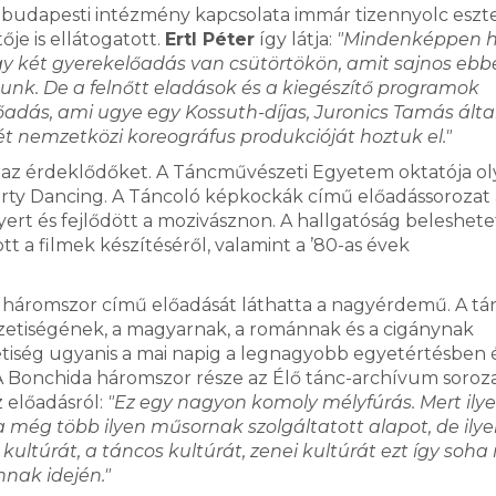
a budapesti intézmény kapcsolata immár tizennyolc eszt
je is ellátogatott.
Ertl Péter
így látja:
"Mindenképpen h
ogy két gyerekelőadás van csütörtökön, amit sajnos ebb
nk. De a felnőtt eladások és a kiegészítő programok
őadás, ami ugye egy Kossuth-díjas, Juronics Tamás álta
 két nemzetközi koreográfus produkcióját hoztuk el."
a az érdeklődőket. A Táncművészeti Egyetem oktatója o
 Dirty Dancing. A Táncoló képkockák című előadássorozat 
ert és fejlődött a mozivásznon. A hallgatóság beleshete
 a filmek készítéséről, valamint a ’80-as évek
áromszor című előadását láthatta a nagyérdemű. A tá
zetiségének, a magyarnak, a románnak és a cigánynak
tiség ugyanis a mai napig a legnagyobb egyetértésben 
 A Bonchida háromszor része az Élő tánc-archívum soroz
 előadásról:
"Ez egy nagyon komoly mélyfúrás. Mert ily
a még több ilyen műsornak szolgáltatott alapot, de ily
 kultúrát, a táncos kultúrát, zenei kultúrát ezt így soh
nnak idején."