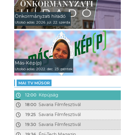
Önkormányzati híradó
Utolsó adás: 2026. júl. 22. szerda
Más-Kép(p)
Utolsó adás: 2022. dec. 23. péntek
MAI TV MŰSOR
12:00
Képújság
18:00
Savaria Filmfesztivál
19:25
Savaria Filmfesztivál
19:30
Savaria Filmfesztivál
19:36
Épí-Tech Magazin