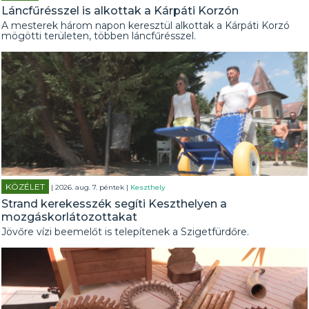
Láncfűrésszel is alkottak a Kárpáti Korzón
A mesterek három napon keresztül alkottak a Kárpáti Korzó
mögötti területen, többen láncfűrésszel.
KÖZÉLET
| 2026. aug. 7. péntek |
Keszthely
Strand kerekesszék segíti Keszthelyen a
mozgáskorlátozottakat
Jövőre vízi beemelőt is telepítenek a Szigetfürdőre.