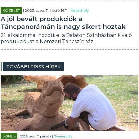
KÖZÉLET
| 2023. szep. 11. hétfő 16:11 |
Keszthely
A jól bevált produkciók a
Táncpanorámán is nagy sikert hoztak
21. alkalommal hozott el a Balaton Színházban kiváló
produkciókat a Nemzeti Táncszínház.
TOVÁBBI FRISS HÍREK
SZÍNES
| 2026. aug. 7. péntek |
Gyenesdiás