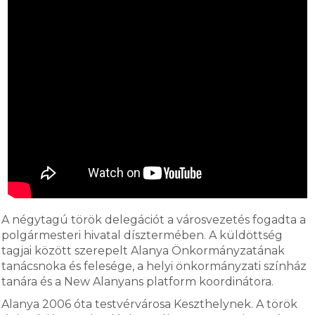
A négytagú török delegációt a városvezetés fogadta a
polgármesteri hivatal dísztermében. A küldöttség
tagjai között szerepelt Alanya Önkormányzatának
tanácsnoka és felesége, a helyi önkormányzati színház
tanára és a New Alanyans platform koordinátora.
Alanya 2006 óta testvérvárosa Keszthelynek. A török