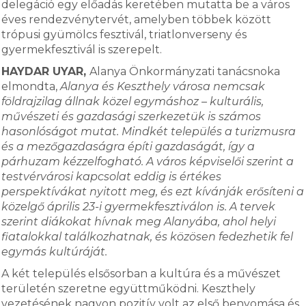
delegáció egy előadás keretében mutatta be a város
éves rendezvénytervét, amelyben többek között
trópusi gyümölcs fesztivál, triatlonverseny és
gyermekfesztivál is szerepelt.
HAYDAR UYAR,
Alanya Önkormányzati tanácsnoka
elmondta,
Alanya és Keszthely városa nemcsak
földrajzilag állnak közel egymáshoz – kulturális,
művészeti és gazdasági szerkezetük is számos
hasonlóságot mutat. Mindkét település a turizmusra
és a mezőgazdaságra építi gazdaságát, így a
párhuzam kézzelfogható. A város képviselői szerint a
testvérvárosi kapcsolat eddig is értékes
perspektívákat nyitott meg, és ezt kívánják erősíteni a
közelgő április 23-i gyermekfesztiválon is. A tervek
szerint diákokat hívnak meg Alanyába, ahol helyi
fiatalokkal találkozhatnak, és közösen fedezhetik fel
egymás kultúráját.
A két település elsősorban a kultúra és a művészet
területén szeretne együttműködni. Keszthely
vezetésének nagyon pozitív volt az első benyomása és