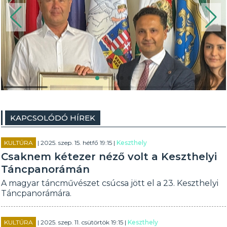
KAPCSOLÓDÓ HÍREK
KULTÚRA
| 2025. szep. 15. hétfő 19:15 |
Keszthely
Csaknem kétezer néző volt a Keszthelyi
Táncpanorámán
A magyar táncművészet csúcsa jött el a 23. Keszthelyi
Táncpanorámára.
KULTÚRA
| 2025. szep. 11. csütörtök 19:15 |
Keszthely