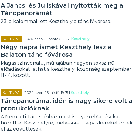
A Jancsi és Juliskával nyitották meg a
Táncpanorámát
23. alkalommal lett Keszthely a tánc fővárosa.
KULTÚRA
| 2025. szep. 5. péntek 19:15 |
Keszthely
Négy napra ismét Keszthely lesz a
Balaton tánc fővárosa
Magas színvonalú, műfajában nagyon sokszínű
előadásokat láthat a keszthelyi közönség szeptember
11-14. között.
KULTÚRA
| 2024. szep. 16. hétfő 19:15 |
Keszthely
Táncpanoráma: idén is nagy sikere volt a
produkcióknak
A Nemzeti Táncszínház most is olyan előadásokat
hozott el Keszthelyre, melyekkel nagy sikereket értek
el az együttesek.