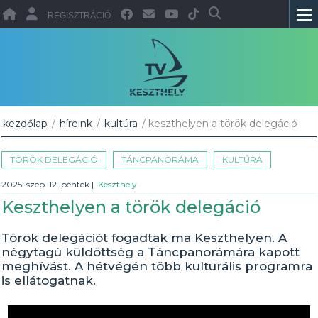
REGISZTRÁCIÓ
kezdőlap
/
híreink
/
kultúra
/ keszthelyen a török delegáció
TÖRÖK DELEGÁCIÓ
TÁNCPANORÁMA
KULTÚRA
2025. szep. 12. péntek
|
Keszthely
Keszthelyen a török delegáció
Török delegációt fogadtak ma Keszthelyen. A
négytagú küldöttség a Táncpanorámára kapott
meghívást. A hétvégén több kulturális programra
is ellátogatnak.