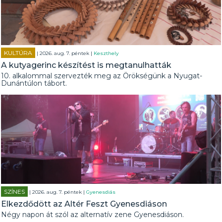
KULTÚRA
| 2026. aug. 7. péntek |
Keszthely
A kutyagerinc készítést is megtanulhatták
10. alkalommal szervezték meg az Örökségünk a Nyugat-
Dunántúlon tábort.
SZÍNES
| 2026. aug. 7. péntek |
Gyenesdiás
Elkezdődött az Altér Feszt Gyenesdiáson
Négy napon át szól az alternatív zene Gyenesdiáson.