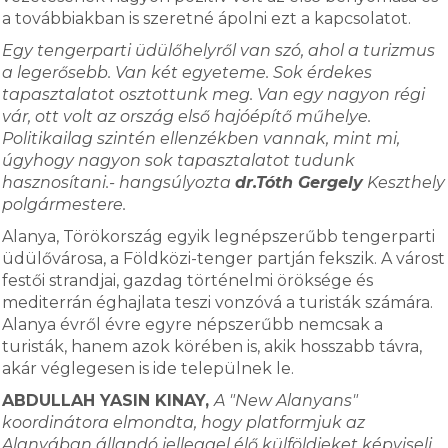
a továbbiakban is szeretné ápolni ezt a kapcsolatot.
Egy tengerparti üdülőhelyről van szó, ahol a turizmus
a legerősebb. Van két egyeteme. Sok érdekes
tapasztalatot osztottunk meg. Van egy nagyon régi
vár, ott volt az ország első hajóépítő műhelye.
Politikailag szintén ellenzékben vannak, mint mi,
úgyhogy nagyon sok tapasztalatot tudunk
hasznosítani.- hangsúlyozta
dr.Tóth Gergely
Keszthely
polgármestere.
Alanya, Törökország egyik legnépszerűbb tengerparti
üdülővárosa, a Földközi-tenger partján fekszik. A várost
festői strandjai, gazdag történelmi öröksége és
mediterrán éghajlata teszi vonzóvá a turisták számára.
Alanya évről évre egyre népszerűbb nemcsak a
turisták, hanem azok körében is, akik hosszabb távra,
akár véglegesen is ide települnek le.
ABDULLAH YASIN KINAY,
A "New Alanyans"
koordinátora elmondta, hogy platformjuk az
Alanyában állandó jelleggel élő külföldieket képviseli.