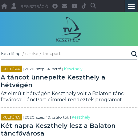
REGISZTRÁCIÓ
kezdőlap
/ cimke / táncpart
KULTÚRA
| 2020. szep. 14. hétfő |
Keszthely
A táncot ünnepelte Keszthely a
hétvégén
Az elmúlt hétvégén Keszthely volt a Balaton tánc-
fővárosa: TáncPart címmel rendeztek programot.
KULTÚRA
| 2020. szep. 10. csütörtök |
Keszthely
Két napra Keszthely lesz a Balaton
táncfővárosa