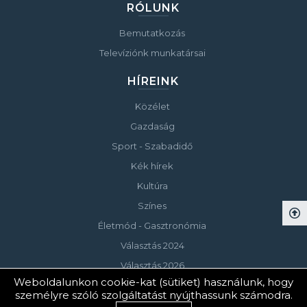
RÓLUNK
Bemutatkozás
Televíziónk munkatársai
HÍREINK
Közélet
Gazdaság
Sport - Szabadidő
Kék hírek
Kultúra
Színes
Életmód - Gasztronómia
Választás 2024
Választás 2026
Weboldalunkon cookie-kat (sütiket) használunk, hogy
személyre szóló szolgáltatást nyújthassunk számodra.
© Copyright 2023 Keszthelyi Televízió