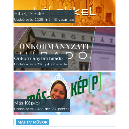
Hittel, lélekkel
Utolsó adás: 2025. már. 16. vasárnap
Önkormányzati híradó
Utolsó adás: 2026. júl. 22. szerda
Más-Kép(p)
Utolsó adás: 2022. dec. 23. péntek
MAI TV MŰSOR