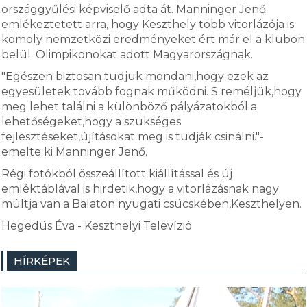
országgyűlési képviselő adta át. Manninger Jenő
emlékeztetett arra, hogy Keszthely több vitorlázója is
komoly nemzetközi eredményeket ért már el a klubon
belül. Olimpikonokat adott Magyarországnak.
"Egészen biztosan tudjuk mondani,hogy ezek az
egyesületek tovább fognak működni. S reméljük,hogy
meg lehet találni a különböző pályázatokból a
lehetőségeket,hogy a szükséges
fejlesztéseket,újításokat meg is tudják csinálni."-
emelte ki Manninger Jenő.
Régi fotókból összeállított kiállítással és új
emléktáblával is hirdetik,hogy a vitorlázásnak nagy
múltja van a Balaton nyugati csücskében,Keszthelyen.
Hegedüs Éva - Keszthelyi Televízió
HÍRKÉPEK