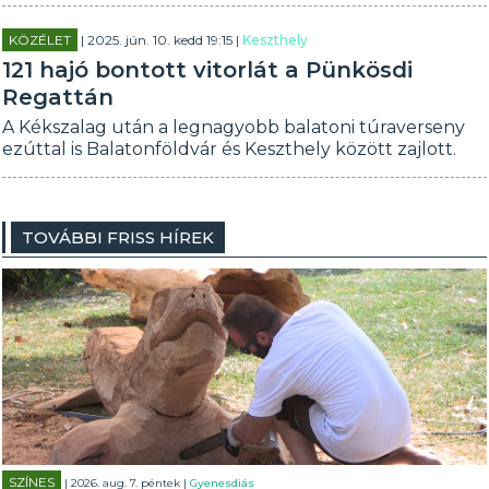
KÖZÉLET
| 2025. jún. 10. kedd 19:15 |
Keszthely
121 hajó bontott vitorlát a Pünkösdi
Regattán
A Kékszalag után a legnagyobb balatoni túraverseny
ezúttal is Balatonföldvár és Keszthely között zajlott.
TOVÁBBI FRISS HÍREK
SZÍNES
| 2026. aug. 7. péntek |
Gyenesdiás