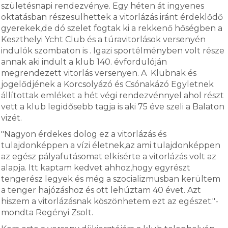
születésnapi rendezvénye. Egy héten át ingyenes
oktatásban részesülhettek a vitorlázás iránt érdeklődő
gyerekek,de dó szelet fogtak ki a rekkenő hőségben a
Keszthelyi Ycht Club és a túravitorlások versenyén
indulók szombaton is . Igazi sportélményben volt része
annak aki indult a klub 140. évfordulóján
megrendezett vitorlás versenyen. A Klubnak és
jogelődjének a Korcsolyázó és Csónakázó Egyletnek
állítottak emléket a hét végi rendezvénnyel ahol részt
vett a klub legidősebb tagja is aki 75 éve szeli a Balaton
vizét.
"Nagyon érdekes dolog ez a vitorlázás és
tulajdonképpen a vízi életnek,az ami tulajdonképpen
az egész pályafutásomat elkísérte a vitorlázás volt az
alapja. Itt kaptam kedvet ahhoz,hogy egyrészt
tengerész legyek és még a szocializmusban kerültem
a tenger hajózáshoz és ott lehúztam 40 évet. Azt
hiszem a vitorlázásnak köszönhetem ezt az egészet."-
mondta Regényi Zsolt.