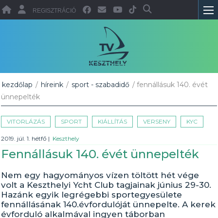
REGISZTRÁCIÓ
kezdőlap
/
híreink
/
sport - szabadidő
/ fennállásuk 140. évét
ünnepelték
VITORLÁZÁS
SPORT
KIÁLLÍTÁS
VERSENY
KYC
2019. júl. 1. hétfő
|
Keszthely
Fennállásuk 140. évét ünnepelték
Nem egy hagyományos vízen töltött hét vége
volt a Keszthelyi Ycht Club tagjainak június 29-30.
Hazánk egyik legrégebbi sportegyesülete
fennállásának 140.évfordulóját ünnepelte. A kerek
évforduló alkalmával ingyen táborban