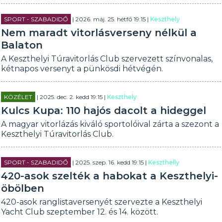
SPORT - SZABADIDŐ
| 2026. máj. 25. hétfő 19:15 |
Keszthely
Nem maradt vitorlásverseny nélkül a
Balaton
A Keszthelyi Túravitorlás Club szervezett színvonalas,
kétnapos versenyt a pünkösdi hétvégén.
KÖZÉLET
| 2025. dec. 2. kedd 19:15 |
Keszthely
Kulcs Kupa: 110 hajós dacolt a hideggel
A magyar vitorlázás kiváló sportolóival zárta a szezont a
Keszthelyi Túravitorlás Club.
SPORT - SZABADIDŐ
| 2025. szep. 16. kedd 19:15 |
Keszthelly
420-asok szelték a habokat a Keszthelyi-
öbölben
420-asok ranglistaversenyét szervezte a Keszthelyi
Yacht Club szeptember 12. és 14. között.