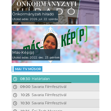
Önkormányzati híradó
Utolsó adás: 2026. júl. 22. szerda
Más-Kép(p)
Utolsó adás: 2022. dec. 23. péntek
MAI TV MŰSOR
08:30
Határtalan
09:00
Savaria Filmfesztivál
10:25
Savaria Filmfesztivál
10:30
Savaria Filmfesztivál