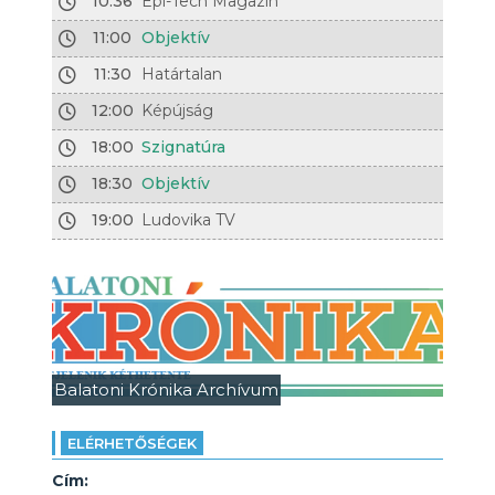
10:36
Épí-Tech Magazin
11:00
Objektív
11:30
Határtalan
12:00
Képújság
18:00
Szignatúra
18:30
Objektív
19:00
Ludovika TV
Balatoni Krónika Archívum
ELÉRHETŐSÉGEK
Cím: