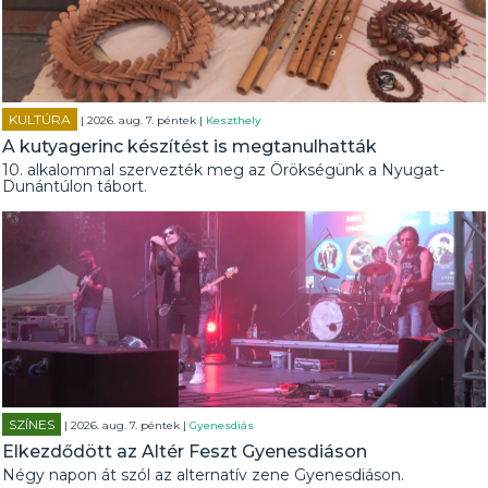
KULTÚRA
| 2026. aug. 7. péntek |
Keszthely
A kutyagerinc készítést is megtanulhatták
10. alkalommal szervezték meg az Örökségünk a Nyugat-
Dunántúlon tábort.
SZÍNES
| 2026. aug. 7. péntek |
Gyenesdiás
Elkezdődött az Altér Feszt Gyenesdiáson
Négy napon át szól az alternatív zene Gyenesdiáson.