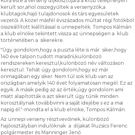
Kora este a verseny díjkiosztójára a klub telephelyén
került sor,ahol összegyűltek a versenyzők,a
klubtagok,hajó tulajdonosok és társ egyesületek
vezetői. A közel másfél évszázados múltat régi fotókból
összeállított kiállítással is ünnepelték. Tompos Kálmán
a klub elnöke tekintett vissza az ünnepségen a klub
történetében a sikerekre.
"Úgy gondolom,hogy a puszta léte is már siker,hogy
140 éve talpon tudott maradni,különböző
rendszereken keresztül,különböző név változáson
keresztül. Tehát úgy gondolom,hogy ez már
önmagában egy siker. Nem túl sok klub van az
országban amelyik 140 évet folyamatosan megél. Ez az
egyik. A másik pedig az az érték,úgy gondolom ami
miatt alapították is azt sikerült úgy tűnik minden
korosztálynak továbbvinni a saját idejébe s ez a mai
napig él."-mondta el a klub elnöke, Tompos Kálmán.
Az ünnepi verseny résztvevőinek, különböző
hajóosztályban indulóknak a díjakat Ruzsics Ferenc
polgármester és Manninger Jenő