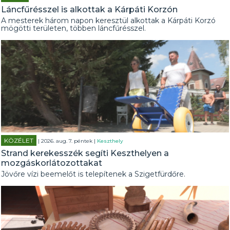
Láncfűrésszel is alkottak a Kárpáti Korzón
A mesterek három napon keresztül alkottak a Kárpáti Korzó
mögötti területen, többen láncfűrésszel.
KÖZÉLET
| 2026. aug. 7. péntek |
Keszthely
Strand kerekesszék segíti Keszthelyen a
mozgáskorlátozottakat
Jövőre vízi beemelőt is telepítenek a Szigetfürdőre.