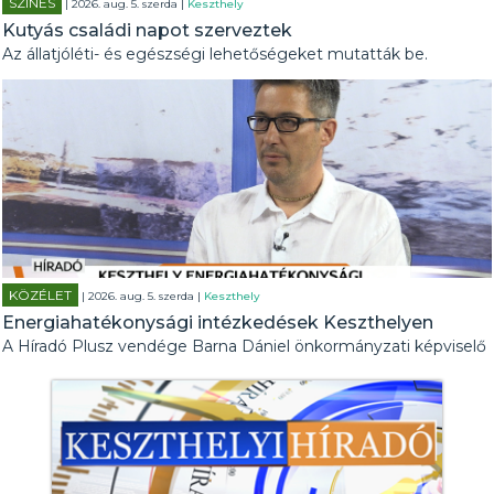
SZÍNES
| 2026. aug. 5. szerda |
Keszthely
Kutyás családi napot szerveztek
Az állatjóléti- és egészségi lehetőségeket mutatták be.
KÖZÉLET
| 2026. aug. 5. szerda |
Keszthely
Energiahatékonysági intézkedések Keszthelyen
A Híradó Plusz vendége Barna Dániel önkormányzati képviselő