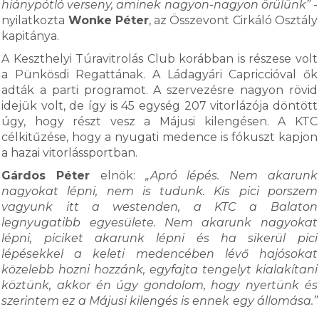
hiánypótló verseny, aminek nagyon-nagyon örülünk”
-
nyilatkozta
Wonke Péter
, az Összevont Cirkáló Osztály
kapitánya.
A Keszthelyi Túravitrolás Club korábban is részese volt
a Pünkösdi Regattának. A Ládagyári Capriccióval ők
adták a parti programot. A szervezésre nagyon rövid
idejük volt, de így is 45 egység 207 vitorlázója döntött
úgy, hogy részt vesz a Májusi kilengésen. A KTC
célkitűzése, hogy a nyugati medence is fókuszt kapjon
a hazai vitorlássportban.
Gárdos Péter
elnök:
„Apró lépés. Nem akarunk
nagyokat lépni, nem is tudunk. Kis pici porszem
vagyunk itt a westenden, a KTC a Balaton
legnyugatibb egyesülete. Nem akarunk nagyokat
lépni, piciket akarunk lépni és ha sikerül pici
lépésekkel a keleti medencében lévő hajósokat
közelebb hozni hozzánk, egyfajta tengelyt kialakítani
köztünk, akkor én úgy gondolom, hogy nyertünk és
szerintem ez a Májusi kilengés is ennek egy állomása.”