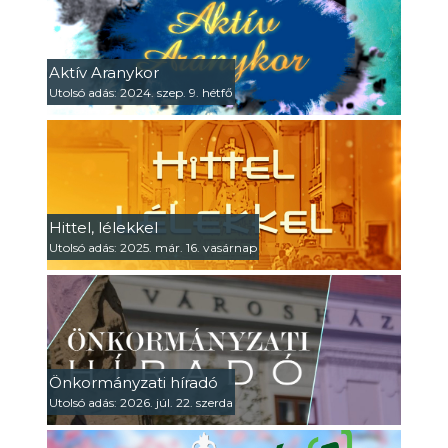
Aktív Aranykor
Utolsó adás: 2024. szep. 9. hétfő
Hittel, lélekkel
Utolsó adás: 2025. már. 16. vasárnap
Önkormányzati híradó
Utolsó adás: 2026. júl. 22. szerda