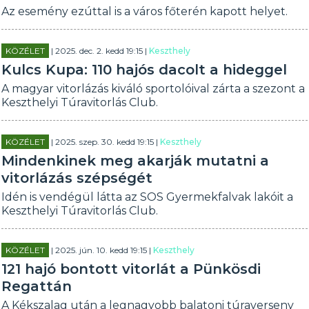
Az esemény ezúttal is a város főterén kapott helyet.
KÖZÉLET
| 2025. dec. 2. kedd 19:15 |
Keszthely
Kulcs Kupa: 110 hajós dacolt a hideggel
A magyar vitorlázás kiváló sportolóival zárta a szezont a
Keszthelyi Túravitorlás Club.
KÖZÉLET
| 2025. szep. 30. kedd 19:15 |
Keszthely
Mindenkinek meg akarják mutatni a
vitorlázás szépségét
Idén is vendégül látta az SOS Gyermekfalvak lakóit a
Keszthelyi Túravitorlás Club.
KÖZÉLET
| 2025. jún. 10. kedd 19:15 |
Keszthely
121 hajó bontott vitorlát a Pünkösdi
Regattán
A Kékszalag után a legnagyobb balatoni túraverseny