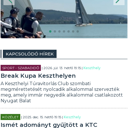
KAPCSOLÓDÓ HÍREK
SPORT - SZABADIDŐ
| 2026. júl. 13. hétfő 19:15 |
Keszthely
Break Kupa Keszthelyen
A Keszthelyi Túravitorlás Club szombati
megmérettetését nyolcadik alkalommal szervezték
meg, amely immár negyedik alkalommal csatlakozott
Nyugat Balat
KÖZÉLET
| 2025. dec. 15. hétfő 19:15 |
Keszthely
Ismét adományt gyűjtött a KTC