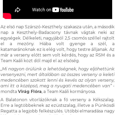
Az első nap Szárszó-Keszthely szakasza után, a második
nap a Keszthely-Badacsony távnak vágtak neki az
egységek. Délkeleti, nagyjából 2,5 csomós széllel rajtolt
el a mezőny. Hiába volt gyenge a szél, a
katamaránoknak ez is elég volt, hogy testre álljanak. Az
már a verseny előtt sem volt kérdés, hogy az RSM és a
Team Kaáli közt dől majd el az elsőség.
„Mi nagyon örülünk a lehetőségnek, hogy eljöhettünk
versenyezni, mert általában az összes verseny a keleti
medencében szokott lenni és kevés az olyan verseny,
ami itt a középső, meg a nyugati medencében van”
-
mondta
Virág Flóra
, a Team Kaáli kormányosa.
A Balatonon vitorlázóknak a fő verseny a Kékszalag.
Erre a legtöbbeknek az ezüstszalag, illetve a Pünkösdi
Regatta a legjobb felkészülés. Utóbbi elmaradása nagy