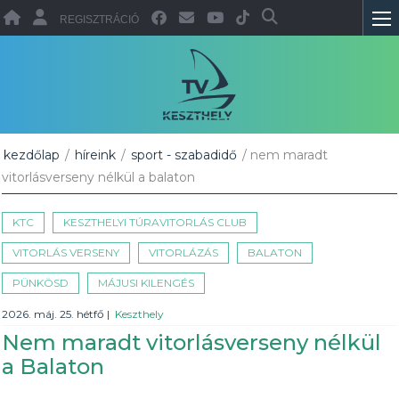
REGISZTRÁCIÓ
kezdőlap
/
híreink
/
sport - szabadidő
/ nem maradt
vitorlásverseny nélkül a balaton
KTC
KESZTHELYI TÚRAVITORLÁS CLUB
VITORLÁS VERSENY
VITORLÁZÁS
BALATON
PÜNKÖSD
MÁJUSI KILENGÉS
2026. máj. 25. hétfő
|
Keszthely
Nem maradt vitorlásverseny nélkül
a Balaton