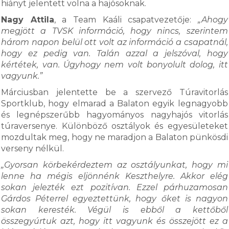
hiányt jelentett volna a hajósoknak.
Nagy Attila
, a Team Kaáli csapatvezetője:
„Ahogy
megjött a TVSK információ, hogy nincs, szerintem
három napon belül ott volt az információ a csapatnál,
hogy ez pedig van. Talán azzal a jelszóval, hogy
kértétek, van. Úgyhogy nem volt bonyolult dolog, itt
vagyunk.”
Márciusban jelentette be a szervező Túravitorlás
Sportklub, hogy elmarad a Balaton egyik legnagyobb
és legnépszerűbb hagyományos nagyhajós vitorlás
túraversenye. Különböző osztályok és egyesületeket
mozdultak meg, hogy ne maradjon a Balaton pünkösdi
verseny nélkül.
„Gyorsan körbekérdeztem az osztályunkat, hogy mi
lenne ha mégis eljönnénk Keszthelyre. Akkor elég
sokan jelezték ezt pozitívan. Ezzel párhuzamosan
Gárdos Péterrel egyeztettünk, hogy őket is nagyon
sokan keresték. Végül is ebből a kettőből
összegyúrtuk azt, hogy itt vagyunk és összejött ez a