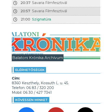
20:37
Savaria Filmfesztivál
20:57
Savaria Filmfesztivál
21:00
Szignatúra
Balatoni Krónika Archívum
ELÉRHETŐSÉGEK
Cím:
8360 Keszthely, Kossuth L. u. 45.
Telefon: 06 83 / 320 200
Mobil: 06 30 / 427 7341
KÖVESSEN MINKET