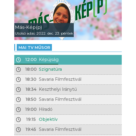
Más-Kép(p)
Utolsó adás: 2022. dec. 23. péntek
MAI TV MŰSOR
12:00
Képújság
18:00
Szignatúra
18:30
Savaria Filmfesztivál
18:34
Keszthelyi Iránytű
18:50
Savaria Filmfesztivál
19:00
Híradó
19:15
Objektív
19:45
Savaria Filmfesztivál