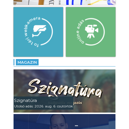
MAGAZIN
Szignatúra
Utolsó adás: 2026. aug. 6. csütörtök