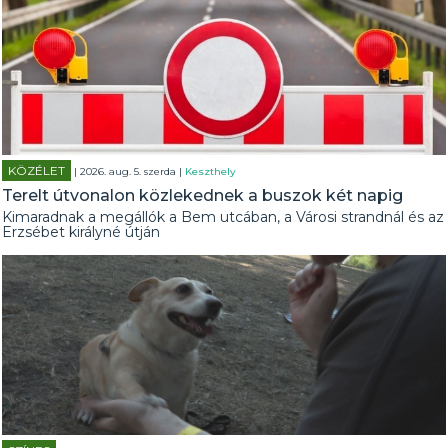
KÖZÉLET
| 2026. aug. 5. szerda |
Keszthely
Terelt útvonalon közlekednek a buszok két napig
Kimaradnak a megállók a Bem utcában, a Városi strandnál és az
Erzsébet királyné útján