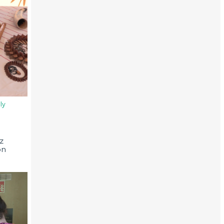
ly
z
on