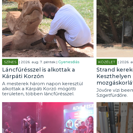
SZÍNES
| 2026. aug. 7. péntek |
Gyenesdiás
KÖZÉLET
| 2026. a
Láncfűrésszel is alkottak a
Strand kerek
Kárpáti Korzón
Keszthelyen 
mozgáskorlá
A mesterek három napon keresztül
alkottak a Kárpáti Korzó mögötti
Jövőre vízi beem
területen, többen láncfűrésszel.
Szigetfürdőre.