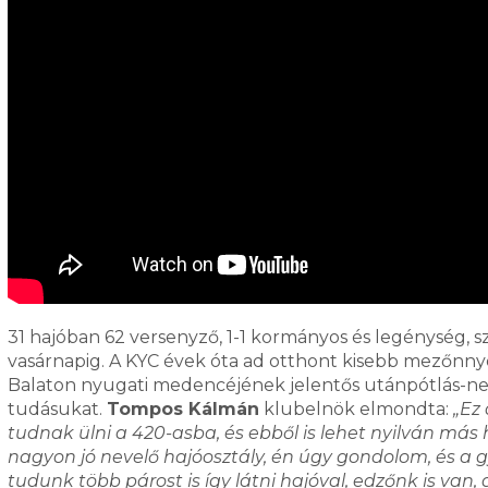
31 hajóban 62 versenyző, 1-1 kormányos és legénység, s
vasárnapig. A KYC évek óta ad otthont kisebb mezőnny
Balaton nyugati medencéjének jelentős utánpótlás-nev
tudásukat.
Tompos Kálmán
klubelnök elmondta:
„Ez 
tudnak ülni a 420-asba, és ebből is lehet nyilván más
nagyon jó nevelő hajóosztály, én úgy gondolom, és a g
tudunk több párost is így látni hajóval, edzőnk is van,