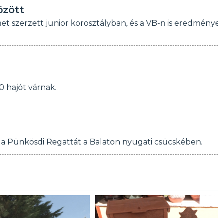
özött
et szerzett junior korosztályban, és a VB-n is eredmény
 hajót várnak.
 a Pünkösdi Regattát a Balaton nyugati csücskében.