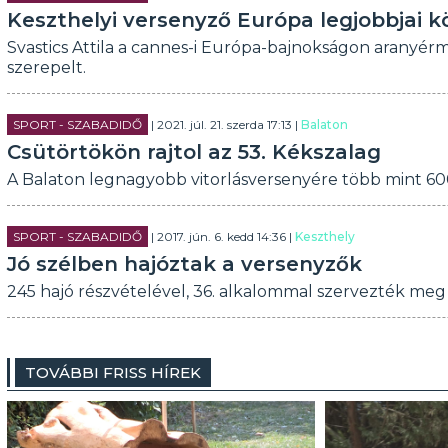
Keszthelyi versenyző Európa legjobbjai k
Svastics Attila a cannes-i Európa-bajnokságon aranyérm
szerepelt.
SPORT - SZABADIDŐ
| 2021. júl. 21. szerda 17:13 |
Balaton
Csütörtökön rajtol az 53. Kékszalag
A Balaton legnagyobb vitorlásversenyére több mint 600
SPORT - SZABADIDŐ
| 2017. jún. 6. kedd 14:36 |
Keszthely
Jó szélben hajóztak a versenyzők
245 hajó részvételével, 36. alkalommal szervezték meg
TOVÁBBI FRISS HÍREK