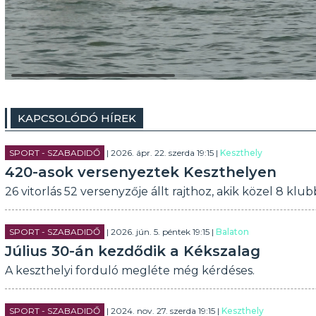
KAPCSOLÓDÓ HÍREK
SPORT - SZABADIDŐ
| 2026. ápr. 22. szerda 19:15 |
Keszthely
420-asok versenyeztek Keszthelyen
26 vitorlás 52 versenyzője állt rajthoz, akik közel 8 k
SPORT - SZABADIDŐ
| 2026. jún. 5. péntek 19:15 |
Balaton
Július 30-án kezdődik a Kékszalag
A keszthelyi forduló megléte még kérdéses.
SPORT - SZABADIDŐ
| 2024. nov. 27. szerda 19:15 |
Keszthely