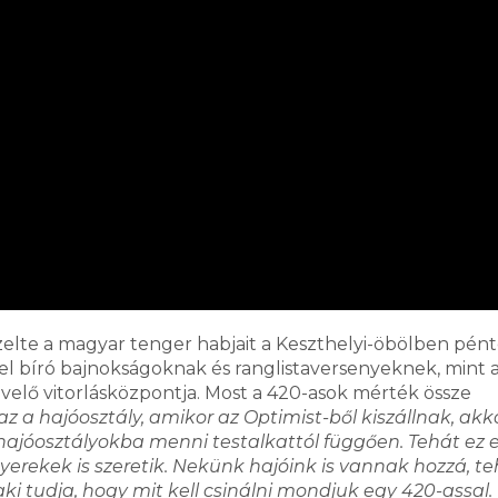
zelte a magyar tenger habjait a Keszthelyi-öbölben pént
el bíró bajnokságoknak és ranglistaversenyeknek, mint 
elő vitorlásközpontja. Most a 420-asok mérték össze
az a hajóosztály, amikor az Optimist-ből kiszállnak, akk
 hajóosztályokba menni testalkattól függően. Tehát ez 
yerekek is szeretik. Nekünk hajóink is vannak hozzá, te
 aki tudja, hogy mit kell csinálni mondjuk egy 420-assal.