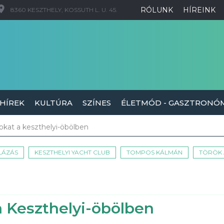
RÓLUNK
HÍREINK
8360 KESZTHELY, KOSSUTH L. U. 45.
 HÍREK
KULTÚRA
SZÍNES
ÉLETMÓD - GASZTRONÓ
okat a keszthelyi-öbölben
LÁZÁS
KESZTHELYI YACHT CLUB
TOMPOS KÁLMÁN
TÖRÖK
a Keszthelyi-öbölben