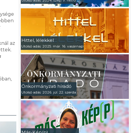
Utolsó adás: 2024. szep. 9. hétfő
nysége
 ebben
t
Hittel, lélekkel
knál az
Utolsó adás: 2025. már. 16. vasárnap
ttek.
a
óban,
Önkormányzati híradó
Utolsó adás: 2026. júl. 22. szerda
Más-Kép(p)