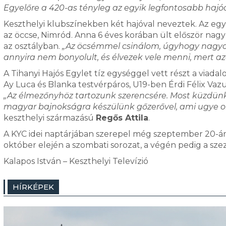
Egyelőre a 420-as tényleg az egyik legfontosabb hajóo
Keszthelyi klubszínekben két hajóval neveztek. Az egy
az öccse, Nimród. Anna 6 éves korában ült először nagy
az osztályban.
„Az öcsémmel csinálom, úgyhogy nagyon 
annyira nem bonyolult, és élvezek vele menni, mert azé
A Tihanyi Hajós Egylet tíz egységgel vett részt a viadal
Ay Luca és Blanka testvérpáros, U19-ben Érdi Félix Vazul
„Az élmezőnyhöz tartozunk szerencsére. Most küzdünk 
magyar bajnokságra készülünk gőzerővel, ami ugye ok
keszthelyi származású
Regős Attila
.
A KYC idei naptárjában szerepel még szeptember 20-án
október elején a szombati sorozat, a végén pedig a sz
Kalapos István – Keszthelyi Televízió
HÍRKÉPEK