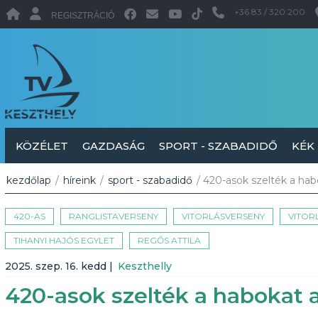
+36 83 / 320 200
REGISZTRÁCIÓ
KÖZÉLET
GAZDASÁG
SPORT - SZABADIDŐ
KÉK
kezdőlap
/
híreink
/
sport - szabadidő
/ 420-asok szelték a hab
420-AS
RANGLISTAVERSENY
VITORLÁSVERSENY
VITOR
TIHANYI HAJÓS EGYLET
REGŐS ATTILA
2025. szep. 16. kedd
|
Keszthelly
420-asok szelték a habokat 