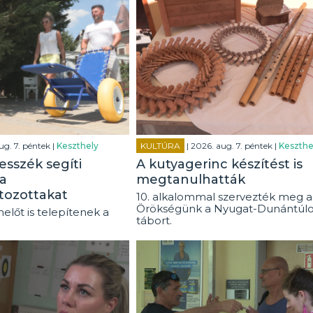
ug. 7. péntek |
Keszthely
KULTÚRA
| 2026. aug. 7. péntek |
Keszthe
esszék segíti
A kutyagerinc készítést is
a
megtanulhatták
tozottakat
10. alkalommal szervezték meg a
Örökségünk a Nyugat-Dunántúl
előt is telepítenek a
tábort.