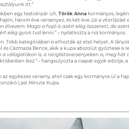
sztályunk itt.”
ikben egy testvérpár ült,
Török Anna
kormányos, legé
hajón, három éve versenyez, és két éve űzi a vitorlázást
élvezem. Maga a hajó is azért elég összetett, de azér
rt elég gyors tud lenni.”
– nyilatkozta a női kormányos.
on. Több kategóriában is elhozták az első helyet. A lányo
 és Csizmazia Bence, akik a kupa abszolút győztesei is le
a válogatókon is, a ranglistaversenyeken is, meg hát 
tóberben lesz.”
– hangsúlyozta a csapat egyik edzője, a
 az egykezes verseny, ahol csak egy kormányos ül a haj
ezonzáró Last Minute Kupa.