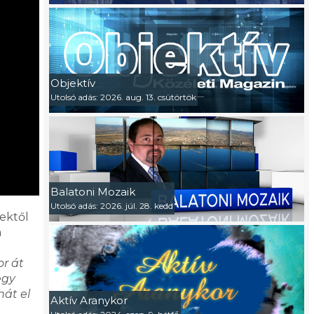
Objektív
Utolsó adás: 2026. aug. 13. csütörtök
Balatoni Mozaik
Utolsó adás: 2026. júl. 28. kedd
ektől
a
or át
egy
hát el
Aktív Aranykor