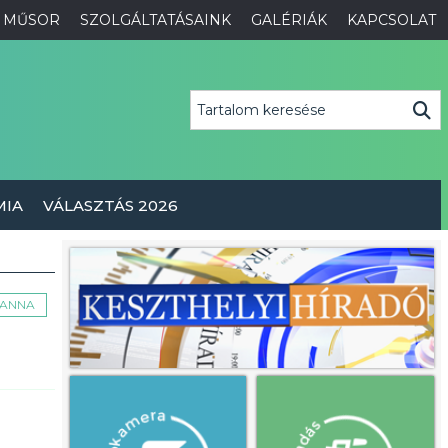
MŰSOR
SZOLGÁLTATÁSAINK
GALÉRIÁK
KAPCSOLAT
MIA
VÁLASZTÁS 2026
 ANNA