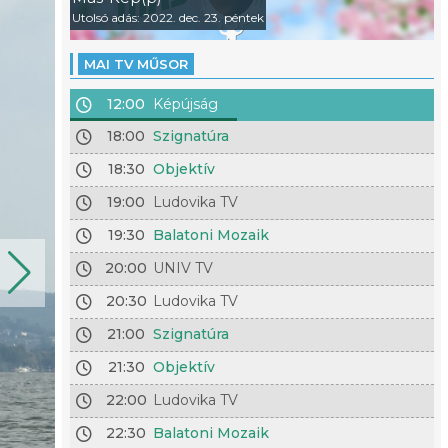
Utolsó adás: 2022. dec. 23. péntek
MAI TV MŰSOR
12:00
Képújság
18:00
Szignatúra
18:30
Objektív
19:00
Ludovika TV
19:30
Balatoni Mozaik
20:00
UNIV TV
20:30
Ludovika TV
21:00
Szignatúra
21:30
Objektív
22:00
Ludovika TV
22:30
Balatoni Mozaik