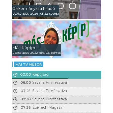
Önkormányzati híradó
Utolsó adás: 2026. júl. 22. szerda
Más-Kép(p)
Utolsó adás: 2022. dec. 23. péntek
MAI TV MŰSOR
00:00
Képújság
06:00
Savaria Filmfesztivál
07:25
Savaria Filmfesztivál
07:30
Savaria Filmfesztivál
07:36
Épí-Tech Magazin