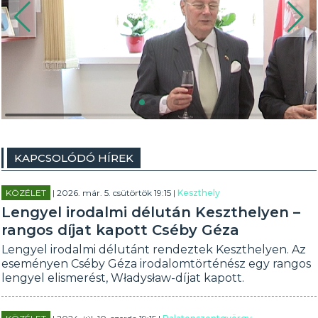
KAPCSOLÓDÓ HÍREK
KÖZÉLET
| 2026. már. 5. csütörtök 19:15 |
Keszthely
Lengyel irodalmi délután Keszthelyen –
rangos díjat kapott Cséby Géza
Lengyel irodalmi délutánt rendeztek Keszthelyen. Az
eseményen Cséby Géza irodalomtörténész egy rangos
lengyel elismerést, Władysław-díjat kapott.