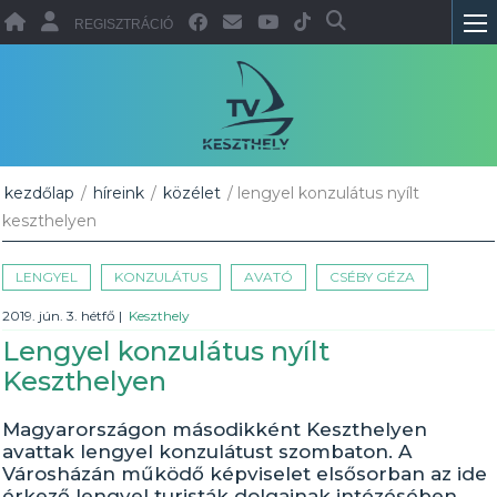
REGISZTRÁCIÓ
kezdőlap
/
híreink
/
közélet
/ lengyel konzulátus nyílt
keszthelyen
LENGYEL
KONZULÁTUS
AVATÓ
CSÉBY GÉZA
2019. jún. 3. hétfő
|
Keszthely
Lengyel konzulátus nyílt
Keszthelyen
Magyarországon másodikként Keszthelyen
avattak lengyel konzulátust szombaton. A
Városházán működő képviselet elsősorban az ide
érkező lengyel turisták dolgainak intézésében