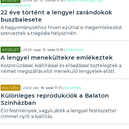
KÖZÉLET
| 2024. júl. 10. szerda 19:15 |
Balatonszentgyörgy-
Balatonkeresztúr
22 éve történt a lengyel zarándokok
buszbalesete
A hagyományokhoz híven ezúttal is megemlékezést
szerveztek a tragédia helyszínén.
KÖZÉLET
| 2023. szep. 19. kedd 15:18 |
Keszthely
A lengyel menekültekre emlékeztek
Koszorúzással, kiállítással és előadással tisztelegtek a
német megszállás elől menekülő lengyelek előtt.
KULTÚRA
| 2022. okt. 18. kedd 17:31 |
Keszthely
Különleges reprodukciók a Balaton
Színházban
Élő festmények, vagyis játék a lengyel festészettel
címmel nyílt a kiállítás.