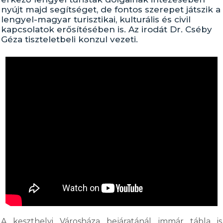
nyújt majd segítséget, de fontos szerepet játszik a
lengyel-magyar turisztikai, kulturális és civil
kapcsolatok erősítésében is. Az irodát Dr. Cséby
Géza tiszteletbeli konzul vezeti.
A keszthelyi Városháza bejáratánál immár tábla is