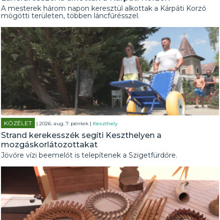
A mesterek három napon keresztül alkottak a Kárpáti Korzó
mögötti területen, többen láncfűrésszel.
KÖZÉLET
| 2026. aug. 7. péntek |
Keszthely
Strand kerekesszék segíti Keszthelyen a
mozgáskorlátozottakat
Jövőre vízi beemelőt is telepítenek a Szigetfürdőre.