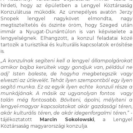
hirdeti, hogy az épületben a Lengyel Köztársaság
Konzulátusa működik. Az ünnepélyes avatón Jerzy
Snopek lengyel nagykövet elmondta, nagy
megtiszteltetés és őszinte öröm, hogy Szeged után
immár a Nyugat-Dunántúlon is van képviselete a
lengyelségnek. Elhangzott, a konzul feladatai közé
tartozik a turisztikai és kulturális kapcsolatok erősítése
is.
„A konzulnak segíteni kell a lengyel állampolgárokat
amikor bajba kerültek vagy gondjuk van, például ne
adj’ Isten baleste, de hogyha megbetegszik vagy
elveszti az útlevelét. Tehát ilyen szempontból egy ilyen
segítő munka. Ez az egyik ilyen echte konzuli része a
munkájának. A másik az ugyanolyan fontos vagy
talán még fontosabb. Bővíteni, ápolni, mélyíteni a
lengyel-magyar kapcsolatokat akár gazdasági téren,
akár kulturális téren, de akár idegenforgalmi téren.”
-
tájékoztatott
Marcin Sokolowski
, a Lengyel
Köztársaság magyarországi konzulja.