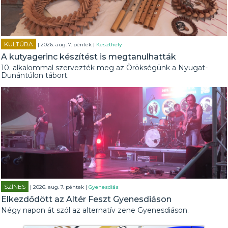
KULTÚRA
| 2026. aug. 7. péntek |
Keszthely
A kutyagerinc készítést is megtanulhatták
10. alkalommal szervezték meg az Örökségünk a Nyugat-
Dunántúlon tábort.
SZÍNES
| 2026. aug. 7. péntek |
Gyenesdiás
Elkezdődött az Altér Feszt Gyenesdiáson
Négy napon át szól az alternatív zene Gyenesdiáson.