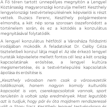
A Fő téren tartott ünnepélyes megnyitón a Lengyel
Köztársaság magyarországi konzulja mellett Keszthely
lengyelországi testvértelepülésének képviselői is részt
vettek. Ruzsics Ferenc, Keszthely polgármestere
elmondta, a két nép sorsa szorosan összefonódott a
történelem során, és ez a kötődés a konzulátus
megnyitásával folytatódik.
A lengyel konzulátus hétfőtől a Városháza földszinti
irodájában működik. A feladatokat Dr. Cséby Géza
tiszteletbeli konzul látja majd el. Az ide érkező lengyel
turisták képviselete mellett fontos cél lesz a két ország
kapcsolatának erősítése, a lengyel kultúra
megismertetése, és a testvértelepülési kapcsolatok
ápolása és erősítése is.
„Keszthely városban nem csak a városvezetők
találkoznak, hanem nagyon komoly kulturális
kapcsolat is van, cserekapcsolatok vannak, sport
területén is voltak szép eredmények. Most legutóbb
azt is tudjuk, hogy pár év óta majdnem rendszeressé
vált a Stary Sacz, Keszthely lengyel testvérvárosa és