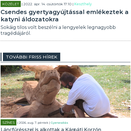
KÖZÉLET
| 2022. ápr. 14. csütörtök 17:10 |
Keszthely
Csendes gyertyagyújtással emlékeztek a
katyni áldozatokra
Sokáig tilos volt beszélni a lengyelek legnagyobb
tragédiájáról.
TOVÁBBI FRISS HÍREK
SZÍNES
| 2026. aug. 7. péntek |
Gyenesdiás
Láncfűrésszel is alkottak a Kárpáti Korzón