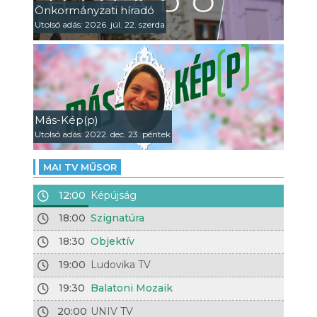
Önkormányzati híradó
Utolsó adás: 2026. júl. 22. szerda
Más-Kép(p)
Utolsó adás: 2022. dec. 23. péntek
MAI TV MŰSOR
12:00
Képújság
18:00
Szignatúra
18:30
Objektív
19:00
Ludovika TV
19:30
Balatoni Mozaik
20:00
UNIV TV