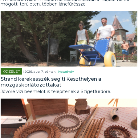
mögötti területen, többen láncfűrésszel.
KÖZÉLET
| 2026. aug. 7. péntek |
Keszthely
Strand kerekesszék segíti Keszthelyen a
mozgáskorlátozottakat
Jövőre vízi beemelőt is telepítenek a Szigetfürdőre.