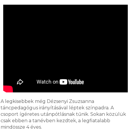
A legkisebbek még Dézsenyi Zsuzsanna
táncpedagógus irányításával léptek színpadra. A
csoport ígéretes utánpótlásnak tűnik. Sokan közülük
csak ebben a tanévben kezdtek, a legfiatalabb
mindössze 4 éves.