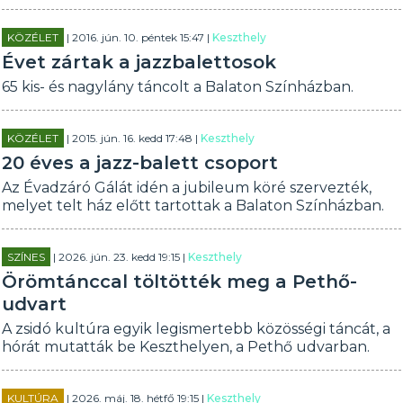
KÖZÉLET
| 2016. jún. 10. péntek 15:47 |
Keszthely
Évet zártak a jazzbalettosok
65 kis- és nagylány táncolt a Balaton Színházban.
KÖZÉLET
| 2015. jún. 16. kedd 17:48 |
Keszthely
20 éves a jazz-balett csoport
Az Évadzáró Gálát idén a jubileum köré szervezték,
melyet telt ház előtt tartottak a Balaton Színházban.
SZÍNES
| 2026. jún. 23. kedd 19:15 |
Keszthely
Örömtánccal töltötték meg a Pethő-
udvart
A zsidó kultúra egyik legismertebb közösségi táncát, a
hórát mutatták be Keszthelyen, a Pethő udvarban.
KULTÚRA
| 2026. máj. 18. hétfő 19:15 |
Keszthely