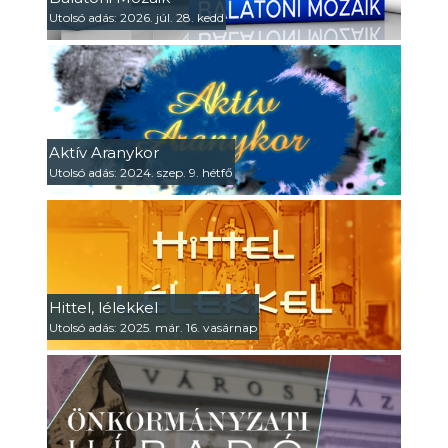
Utolsó adás: 2026. júl. 28. kedd
Aktív Aranykor
Utolsó adás: 2024. szep. 9. hétfő
Hittel, lélekkel
Utolsó adás: 2025. már. 16. vasárnap