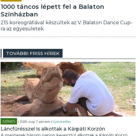
1000 táncos lépett fel a Balaton
Színházban
215 koreográfiával készültek az V. Balaton Dance Cup-
ra az egyesületek.
TOVÁBBI FRISS HÍREK
SZÍNES
| 2026. aug. 7. péntek |
Gyenesdiás
Láncfűrésszel is alkottak a Kárpáti Korzón
A mesterek három napon keresztül alkottak a Kárpáti Korzó