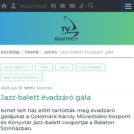
REGISZTRÁCIÓ
kezdőlap
/
híreink
/
színes
/ jazz-balett évadzáró gála
JAZZ-BALETT
TÁNC
GÁLA
GOLDMARK
BALATON SZÍNHÁZ
2023. jún. 12. hétfő
|
Keszthely
Jazz-balett évadzáró gála
Ismét telt ház előtt tartották meg évadzáró
gálájukat a Goldmark Károly Művelődési Központ
és Könyvtár jazz-balett csoportjai a Balaton
Színházban.