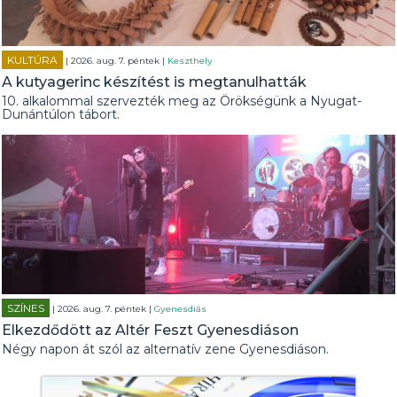
KULTÚRA
| 2026. aug. 7. péntek |
Keszthely
A kutyagerinc készítést is megtanulhatták
10. alkalommal szervezték meg az Örökségünk a Nyugat-
Dunántúlon tábort.
SZÍNES
| 2026. aug. 7. péntek |
Gyenesdiás
Elkezdődött az Altér Feszt Gyenesdiáson
Négy napon át szól az alternatív zene Gyenesdiáson.