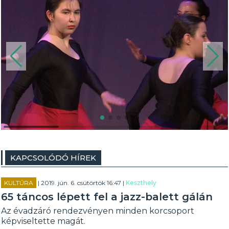
KAPCSOLÓDÓ HÍREK
KULTÚRA
| 2019. jún. 6. csütörtök 16:47 |
Keszthely
65 táncos lépett fel a jazz-balett gálán
Az évadzáró rendezvényen minden korcsoport
képviseltette magát.