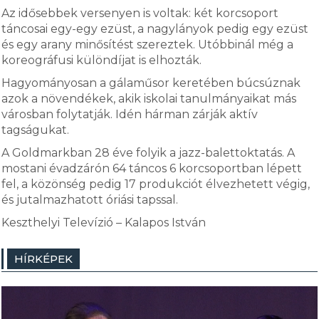
Az idősebbek versenyen is voltak: két korcsoport
táncosai egy-egy ezüst, a nagylányok pedig egy ezüst
és egy arany minősítést szereztek. Utóbbinál még a
koreográfusi különdíjat is elhozták.
Hagyományosan a gálaműsor keretében búcsúznak
azok a növendékek, akik iskolai tanulmányaikat más
városban folytatják. Idén hárman zárják aktív
tagságukat.
A Goldmarkban 28 éve folyik a jazz-balettoktatás. A
mostani évadzárón 64 táncos 6 korcsoportban lépett
fel, a közönség pedig 17 produkciót élvezhetett végig,
és jutalmazhatott óriási tapssal.
Keszthelyi Televízió – Kalapos István
HÍRKÉPEK